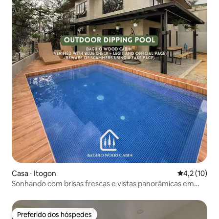
Casa ⋅ Itogon
4,2 de uma a
4,2 (10)
Sonhando com brisas frescas e vistas panorâmicas em
Baguio?
Preferido dos hóspedes
Preferido dos hóspedes