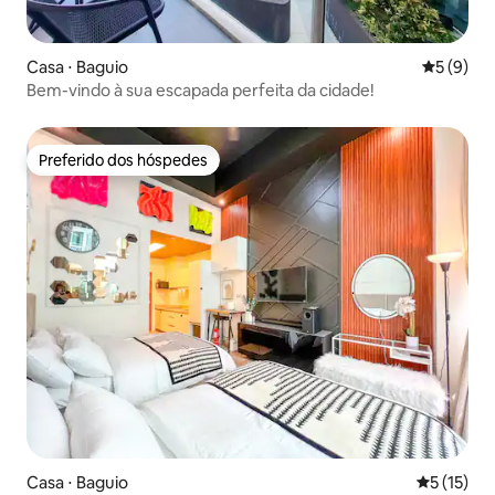
Casa ⋅ Baguio
5 de uma 
5 (9)
Bem-vindo à sua escapada perfeita da cidade!
Preferido dos hóspedes
Preferido dos hóspedes
Casa ⋅ Baguio
5 de uma a
5 (15)