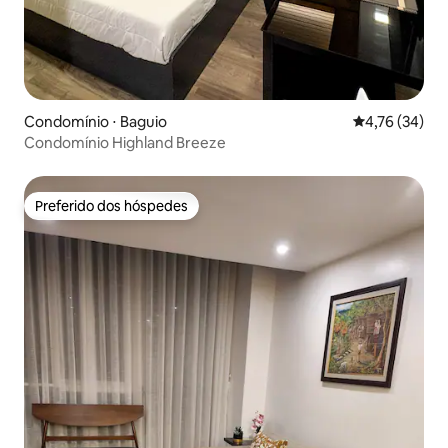
Condomínio ⋅ Baguio
4,76 de uma a
4,76 (34)
Condomínio Highland Breeze
Preferido dos hóspedes
Preferido dos hóspedes