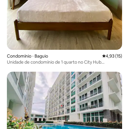
Condomínio ⋅ Baguio
4,93 de uma a
4,93 (15)
Unidade de condomínio de 1 quarto no City Hub
Condominium (3 pax)