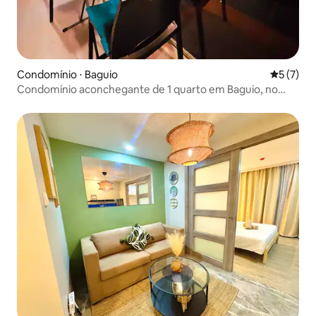
Condomínio ⋅ Baguio
5 de uma 
5 (7)
Condomínio aconchegante de 1 quarto em Baguio, no
centro da cidade, perto do SM, com varanda