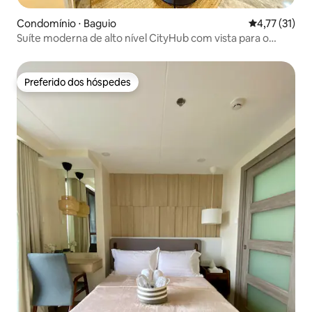
Condomínio ⋅ Baguio
4,77 de uma a
4,77 (31)
Suíte moderna de alto nível CityHub com vista para o
jardim
Preferido dos hóspedes
Preferido dos hóspedes