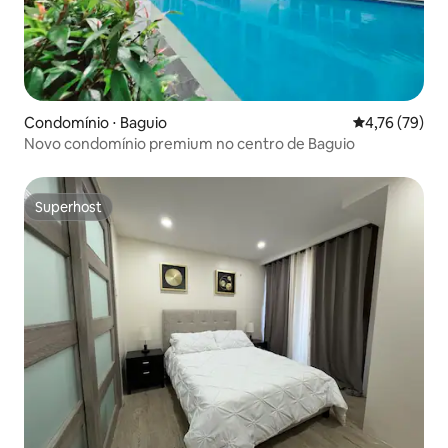
Condomínio ⋅ Baguio
4,76 de uma a
4,76 (79)
Novo condomínio premium no centro de Baguio
Superhost
Superhost