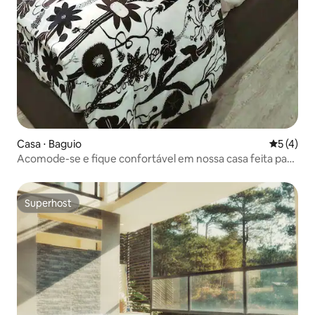
Casa ⋅ Baguio
5 de uma 
5 (4)
Acomode-se e fique confortável em nossa casa feita para
você!
Superhost
Superhost