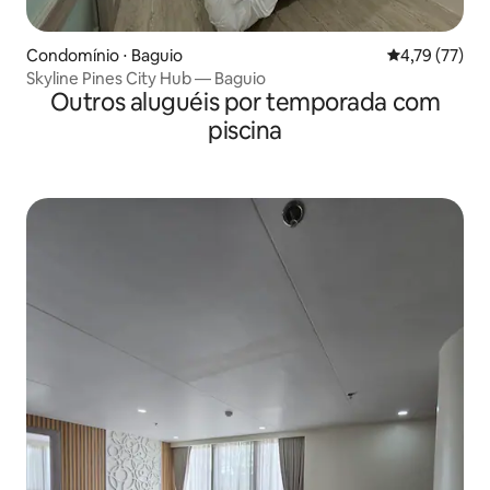
Condomínio ⋅ Baguio
4,79 de uma a
4,79 (77)
Skyline Pines City Hub — Baguio
Outros aluguéis por temporada com
piscina