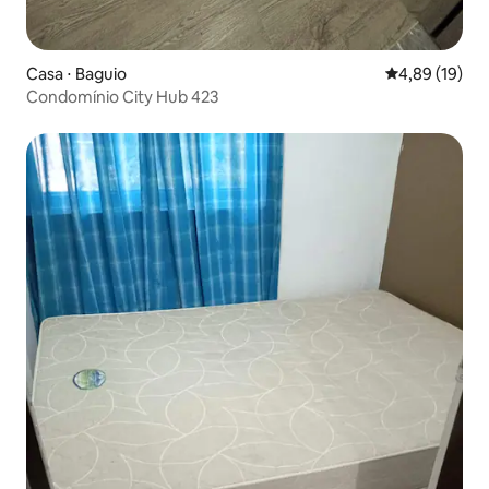
Casa ⋅ Baguio
4,89 de uma a
4,89 (19)
Condomínio City Hub 423