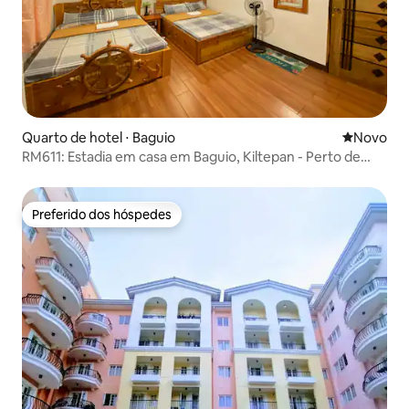
Quarto de hotel ⋅ Baguio
Novo lugar
Novo
RM611: Estadia em casa em Baguio, Kiltepan - Perto de
Burnham
Preferido dos hóspedes
Preferido dos hóspedes