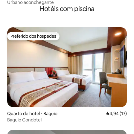
Urbano aconchegante
Hotéis com piscina
Preferido dos hóspedes
Preferido dos hóspedes
Quarto de hotel ⋅ Baguio
4,94 de uma a
4,94 (17)
Baguio Condotel