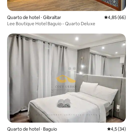
Quarto de hotel ⋅ Gibraltar
4,85 de uma a
4,85 (66)
Lee Boutique Hotel Baguio - Quarto Deluxe
Quarto de hotel ⋅ Baguio
4,5 de uma a
4,5 (34)