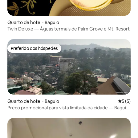
Quarto de hotel ⋅ Baguio
Twin Deluxe — Águas termais de Palm Grove e Mt. Resort
Preferido dos hóspedes
Preferido dos hóspedes
Quarto de hotel ⋅ Baguio
5 de uma 
5 (5)
Preço promocional para vista limitada da cidade — Baguio
Hotel