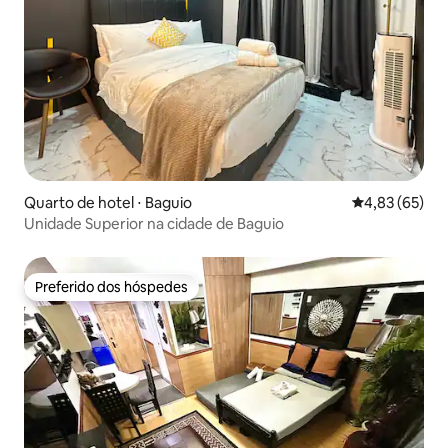
Quarto de hotel ⋅ Baguio
4,83 de uma a
4,83 (65)
Unidade Superior na cidade de Baguio
Preferido dos hóspedes
Preferido dos hóspedes