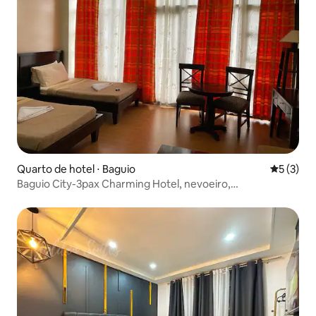
Quarto de hotel ⋅ Baguio
5 de uma 
5 (3)
Baguio City-3pax Charming Hotel, nevoeiro,
aconchegante-sereno