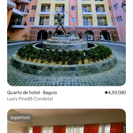
Quarto de hotel ⋅ Baguio
4,93 de uma a
4,93 (58)
Lea's Pine88 Condotel
Superhost
Superhost