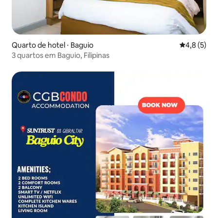
Quarto de hotel ⋅ Baguio
4,8 de uma 
4,8 (5)
3 quartos em Baguio, Filipinas