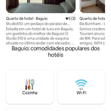
Quarto de hotel ⋅ Baguio
5 de uma avaliação média d
5 (3)
Quarto de hotel ⋅ 
Studio510: um pedaço do paraíso de
Ela Burnham - Um 
Baguio com piscina e vista
ar-condicionado, N
Estadia em um hotel de luxo em Baguio,
Somos credenciad
um gostinho do melhor de Baguio! O
Tourism anunciados
Studio 510 é uma unidade de esquina
de BIR. Para solteiros, executivos,
situada no último andar com elevador. É
amigos, WFH com 
Baguio: comodidades populares dos
moderno e tem padrões ocidentais,
para casais" esca
pensando em moradores locais,
elegante estúdio do
hotéis
expatriados filipinos e visitantes
minutos a pé do B
internacionais. Tem piscina (paga),
Mercado Noturno, 
academia, bar, lounge e bistrô (ou você
a conveniência encon
pode ir a restaurantes locais). O Studio
dois elevadores. Estacionamento:
510 oferece uma vista panorâmica do
Estacionamento p
verde e do jardim da cidade. É perfeito
Burnham Suites (
para dois e uma criança, casais em lua de
ordem de chegada 
mel, namorados, amigos, tia e tio,
estacionamento p
Cozinha
Wi-Fi
mamãe e papai, vovô e vovó ou para
Hotel (3 minutos a
ficar sozinho.
carro), etc.