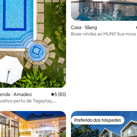
média de 5, 41 avaliações
Casa ⋅ Silang
Boas-vindas ao HUNI! Sua nova
em Silang
zenda ⋅ Amadeo
5 de uma avaliação média de 5, 83 avalia
5 (83)
ivativo perto de Tagaytay,
acuzzi aquecida
st
Preferido dos hóspedes
st
Preferido dos hóspedes