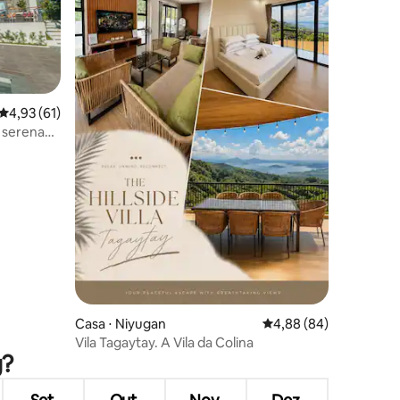
ções
4,93 de uma avaliação média de 5, 61 avaliações
4,93 (61)
a serena
Casa ⋅ Niyugan
4,88 de uma avaliação 
4,88 (84)
Vila Tagaytay. A Vila da Colina
g?