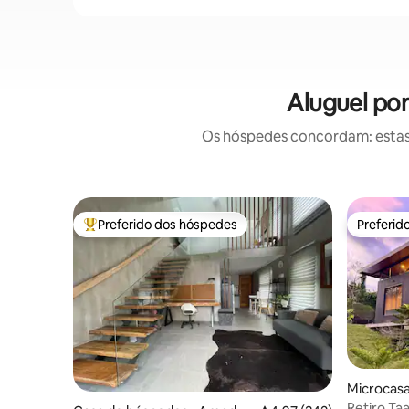
Aluguel po
Os hóspedes concordam: estas
Preferido dos hóspedes
Preferid
Entre os melhores preferidos dos hóspedes
Preferid
Microcasa 
Retiro Ta