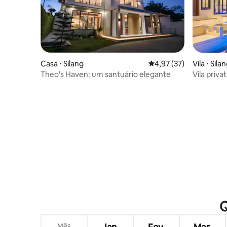
Casa ⋅ Silang
4,97 de uma avaliação 
4,97 (37)
Vila ⋅ Sila
Theo's Haven: um santuário elegante
Vila priva
hóspedes
Q
Mês