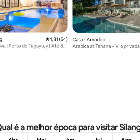
média de 5, 37 avaliações
ng
4,81 de uma avaliação média de 5, 54 avalia
4,81 (54)
Casa ⋅ Amadeo
tiva | Perto de Tagaytay | Até 8
Arabica at Tahana – Vila privad
com piscina
ual é a melhor época para visitar Silan