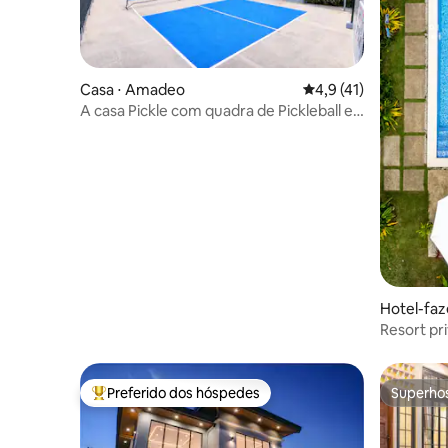
Casa ⋅ Amadeo
4,9 de uma avaliação 
4,9 (41)
A casa Pickle com quadra de Pickleball e
piscina
Hotel-fa
Resort pr
piscina, j
Preferido dos hóspedes
Superho
Entre os melhores preferidos dos hóspedes
Superho