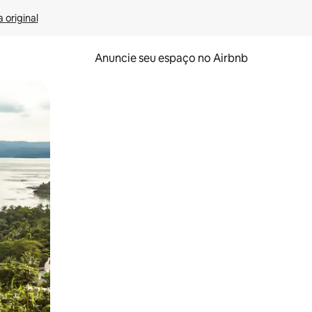
 original
Anuncie seu espaço no Airbnb
 deslizando o dedo na tela.