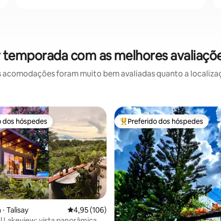
r temporada com as melhores avaliaçõe
 acomodações foram muito bem avaliadas quanto a localizaçã
o dos hóspedes
Preferido dos hóspedes
o dos hóspedes
Entre os melhores preferidos d
⋅ Talisay
4,95 de uma avaliação média de 5, 106 avalia
4,95 (106)
al Lakeview: vista panorâmica