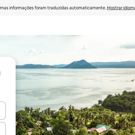
mas informações foram traduzidas automaticamente. 
Mostrar idioma
ore-os usando as seta para cima e para baixo do teclado ou tocando e