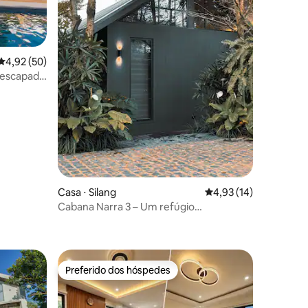
4,92 de uma avaliação média de 5, 50 avaliações
4,92 (50)
 escapada
Casa ⋅ Silang
4,93 de uma avaliação
4,93 (14)
Cabana Narra 3 – Um refúgio
ções
aconchegante na natureza perto de
Tagaytay
Preferido dos hóspedes
Preferido dos hóspedes