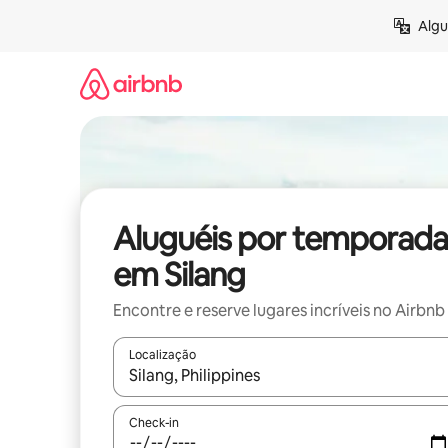
Pular
Algu
para
o
conteúdo
Aluguéis por temporada
em Silang
Encontre e reserve lugares incríveis no Airbnb
Localização
Quando os resultados estiverem disponíveis, expl
Check-in