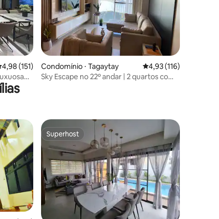
ções
,98 de uma avaliação média de 5, 151 avaliações
4,98 (151)
Condomínio ⋅ Tagaytay
4,93 de uma avaliação 
4,93 (116)
luxuosa
Sky Escape no 22º andar | 2 quartos com
lias
AC + Wi-Fi + Netflix + Vista para o lago
Superhost
Superhost