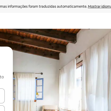
mas informações foram traduzidas automaticamente. 
Mostrar idioma
ito
ore-os usando as seta para cima e para baixo do teclado ou tocando e