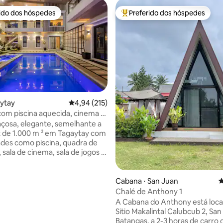
rido dos hóspedes
Preferido dos hóspedes
 melhores preferidos dos hóspedes
Entre os melhores preferidos d
édia de 5, 106 avaliações
aytay
4,94 de uma avaliação média de 5, 215 avalia
4,94 (215)
 com piscina aquecida, cinema e
çosa, elegante, semelhante a
 de 1.000 m ² em Tagaytay com
es como piscina, quadra de
 sala de cinema, sala de jogos e
Ideal para preparativos de
, aniversários ou uma estadia
. Imagine ter um espaço
Cabana ⋅ San Juan
4
 como um clube para o seu
Chalé de Anthony 1
ante toda a sua estadia.
A Cabana do Anthony está loca
mento para 8 a 10 carros,
Sitio Makalintal Calubcub 2, Sa
para grandes grupos. Nossa
Batangas, a 2-3 horas de carro 