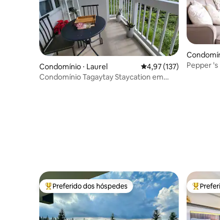
Condomín
Pepper 's
Condomínio ⋅ Laurel
4,97 de uma avaliação m
4,97 (137)
Splendido
Condomínio Tagaytay Staycation em
Tagaytay Twin Lakes
Preferido dos hóspedes
Prefe
Entre os melhores preferidos dos hóspedes
Entre os