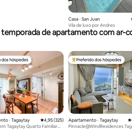
Casa ⋅ San Juan
Vila de luxo por Andres
r temporada de apartamento com ar-c
o dos hóspedes
Preferido dos hóspedes
o dos hóspedes
Entre os melhores preferidos d
nto ⋅ Tagaytay
4,95 de uma avaliação média de 5, 325 avalia
4,95 (325)
Apartamento ⋅ Tagaytay
4
em Tagaytay Quarto Familiar
Pinnacle@WindResidences Tag
Sereno
Cobertura