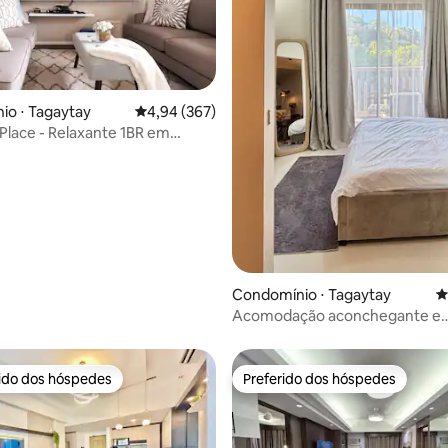
io ⋅ Tagaytay
4,94 de uma avaliação média de 5, 367 avalia
4,94 (367)
 Place - Relaxante 1BR em
édia de 5, 137 avaliações
 Tagaytay
Condomínio ⋅ Tagaytay
4
Acomodação aconchegante e
panorâmica na natureza
rido dos hóspedes
Preferido dos hóspedes
 melhores preferidos dos hóspedes
Preferido dos hóspedes