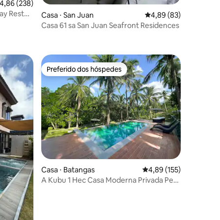
,86 de uma avaliação média de 5, 238 avaliações
4,86 (238)
ay Rest
ções
Casa ⋅ San Juan
4,89 de uma avaliação
4,89 (83)
Casa 61 sa San Juan Seafront Residences
Preferido dos hóspedes
Preferido dos hóspedes
ções
Casa ⋅ Batangas
4,89 de uma avaliação 
4,89 (155)
A Kubu 1 Hec Casa Moderna Privada Pet-
Friendly