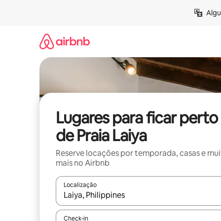
Pular
Algu
para
o
conteúdo
Lugares para ficar perto
de Praia Laiya
Reserve locações por temporada, casas e mu
mais no Airbnb
Localização
Quando os resultados estiverem disponíveis, expl
Check-in