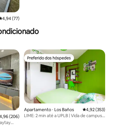
4,94 de uma avaliação média de 5, 77 avaliações
4,94 (77)
ondicionado
Preferido dos hóspedes
os hóspedes
Preferido dos hóspedes
Apartamento ⋅ Los Baños
4,92 de uma avaliação 
4,92 (353)
LIME: 2 min até a UPLB | Vida de campus
ções
,96 de uma avaliação média de 5, 206 avaliações
4,96 (206)
+ Wi-Fi + Netflix
aytay