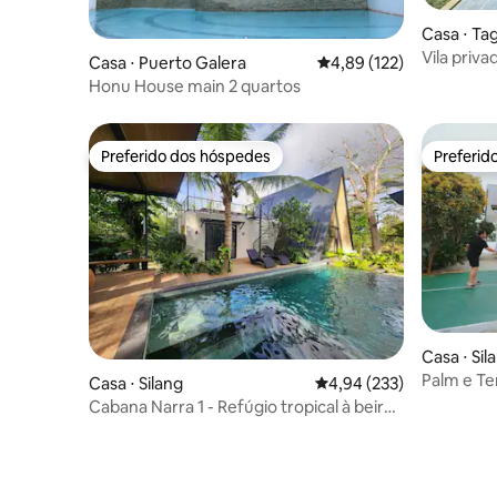
Casa ⋅ Ta
Vila priv
Casa ⋅ Puerto Galera
4,89 de uma avaliação m
4,89 (122)
piscina a
Honu House main 2 quartos
Preferido dos hóspedes
Preferid
Preferido dos hóspedes
Preferid
Casa ⋅ Sil
Palm e Te
Casa ⋅ Silang
4,94 de uma avaliação m
4,94 (233)
estado de
Cabana Narra 1 - Refúgio tropical à beira
da piscina em Silang