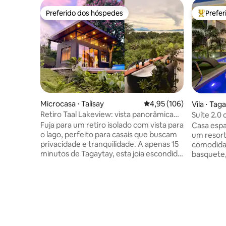
Preferido dos hóspedes
Prefe
Preferido dos hóspedes
Entre os
Microcasa ⋅ Talisay
4,95 de uma avaliação m
4,95 (106)
Vila ⋅ Tag
Retiro Taal Lakeview: vista panorâmica
Suíte 2.0
deslumbrante
quadra
Fuja para um retiro isolado com vista para
Casa espa
o lago, perfeito para casais que buscam
um resort
privacidade e tranquilidade. A apenas 15
comodidad
minutos de Tagaytay, esta joia escondida
basquete,
oferece uma vista desobstruída para o
videoke. 
lago e uma fuga tranquila. Situada em
casamento
uma propriedade privada de mais de 700
relaxante
m², a pequena casa possui um deck
exclusivo
espaçoso e uma banheira de pedra ao ar
grupo dur
livre ideal para relaxar, jantar ou
Estaciona
mergulhar em paisagens de tirar o
perfeito 