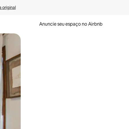
 original
Anuncie seu espaço no Airbnb
 deslizando o dedo na tela.