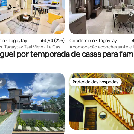
édia de 5, 116 avaliações
io ⋅ Tagaytay
4,94 de uma avaliação média de 5, 226 avalia
4,94 (226)
Condomínio ⋅ Tagaytay
4
s, Tagaytay Taal View - La Casa
Acomodação aconchegante e 
guel por temporada de casas para famí
y
de 2 quartos em Tagaytay
st
Preferido dos hóspedes
st
Preferido dos hóspedes