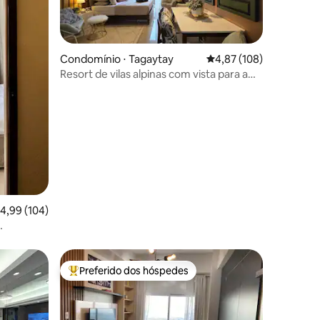
Condomínio ⋅ Tagaytay
4,87 de uma avaliação 
4,87 (108)
Resort de vilas alpinas com vista para a
ções
montanha
,99 de uma avaliação média de 5, 104 avaliações
4,99 (104)
Preferido dos hóspedes
Entre os melhores preferidos dos hóspedes