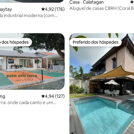
Casa ⋅ Calatagan
4
Aluguel de casas CBRH (Coral B
gaytay
4,92 de uma avaliação média de 5, 176 avalia
4,92 (176)
House) em frente à praia
ada industrial moderna (com
édia de 5, 122 avaliações
quecida)
o dos hóspedes
Preferido dos hóspedes
o dos hóspedes
Preferido dos hóspedes
ang
4,94 de uma avaliação média de 5, 127 avalia
4,94 (127)
rra: onde cada canto é um
édia de 5, 233 avaliações
 espírito