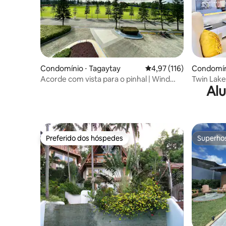
Condomínio ⋅ Tagaytay
4,97 de uma avaliação m
4,97 (116)
Condomín
Acorde com vista para o pinhal | Wind
Twin Lake
Alu
Residences Tagaytay
por Haile
Preferido dos hóspedes
Superho
Preferido dos hóspedes
Superho