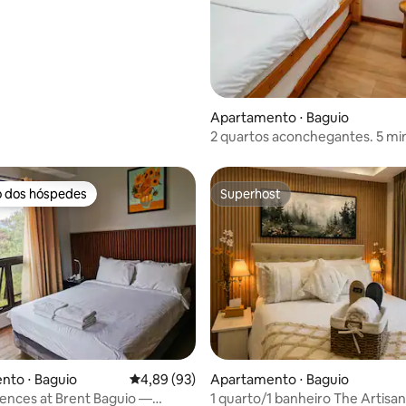
média de 5, 18 avaliações
Apartamento ⋅ Baguio
2 quartos aconchegantes. 5 min
cidade. Wi-Fi rápido. Estacion
rua
o dos hóspedes
Superhost
o dos hóspedes
Superhost
nto ⋅ Baguio
4,89 de uma avaliação média de 5, 93 avalia
4,89 (93)
Apartamento ⋅ Baguio
ences at Brent Baguio —
1 quarto/1 banheiro The Artisa