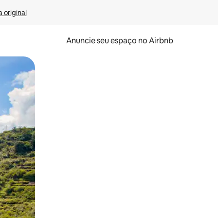
 original
Anuncie seu espaço no Airbnb
 deslizando o dedo na tela.