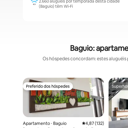
2.660 aluguéis por temporada desta cidade
(Baguio) têm Wi-Fi
Baguio: apartame
Os hóspedes concordam: estes aluguéis 
Preferido dos hóspedes
Superho
Preferido dos hóspedes
Superho
Apartamento ⋅ Baguio
4,87 de uma avaliação m
4,87 (132)