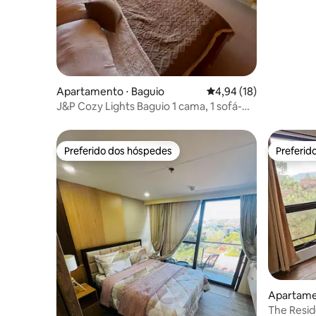
Baguio
Apartamento ⋅ Baguio
4,94 de uma avaliação 
4,94 (18)
J&P Cozy Lights Baguio 1 cama, 1 sofá-
cama.
Preferido dos hóspedes
Preferid
Preferido dos hóspedes
Preferid
Apartame
The Resid