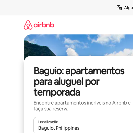
Pular
Algu
para
o
conteúdo
Baguio: apartamentos
para aluguel por
temporada
Encontre apartamentos incríveis no Airbnb e
faça sua reserva
Localização
Quando os resultados estiverem disponíveis, expl