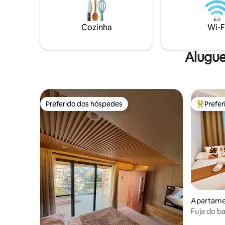
Cozinha
Wi-F
Alugue
Preferido dos hóspedes
Prefe
Preferido dos hóspedes
Entre os
Apartame
Fuja do b
aconchega