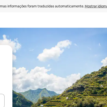
mas informações foram traduzidas automaticamente. 
Mostrar idioma
ore-os usando as seta para cima e para baixo do teclado ou tocando e