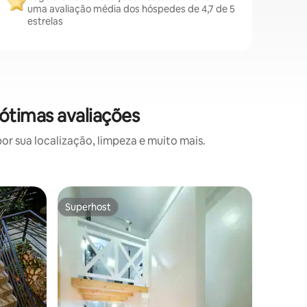
uma avaliação média dos hóspedes de 4,7 de 5
estrelas
ótimas avaliações
 sua localização, limpeza e muito mais.
Apartame
Superhost
Preferi
os hóspedes
Superhost
Preferi
Unidade 
minimali
7th Studi
vindo ao
Baguio! 
estúdio s
conforto
estadia. 