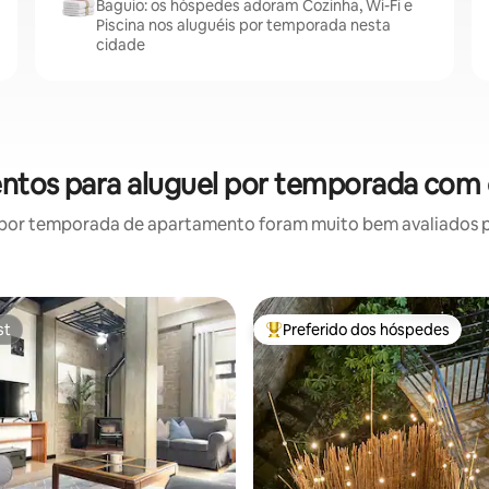
Baguio: os hóspedes adoram Cozinha, Wi-Fi e
Piscina nos aluguéis por temporada nesta
cidade
ntos para aluguel por temporada com 
por temporada de apartamento foram muito bem avaliados por
st
Preferido dos hóspedes
st
Entre os melhores preferidos d
édia de 5, 132 avaliações