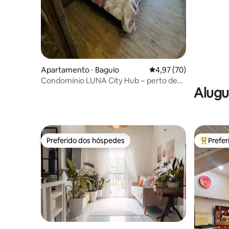
Varanda c
Apartamento ⋅ Baguio
4,97 de uma avaliação 
4,97 (70)
Condomínio LUNA City Hub ~ perto de
Alugu
SM e Catedral
Preferido dos hóspedes
Prefe
Preferido dos hóspedes
Entre os