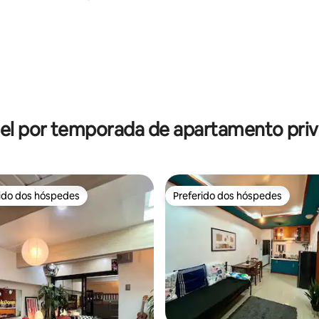
om vista
Staycation/ Coração de Baguio
média de 5, 70 avaliações
el por temporada de apartamento priv
rido dos hóspedes
Preferido dos hóspedes
 melhores preferidos dos hóspedes
Preferido dos hóspedes