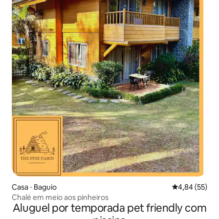
Casa ⋅ Baguio
4,84 de uma a
4,84 (55)
Chalé em meio aos pinheiros
Aluguel por temporada pet friendly com