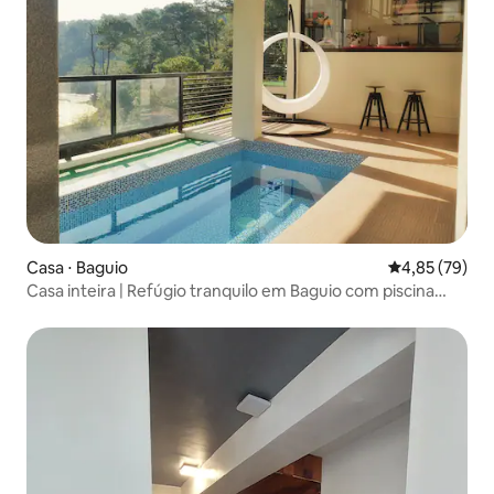
Casa ⋅ Baguio
4,85 de uma a
4,85 (79)
Casa inteira | Refúgio tranquilo em Baguio com piscina
aquecida