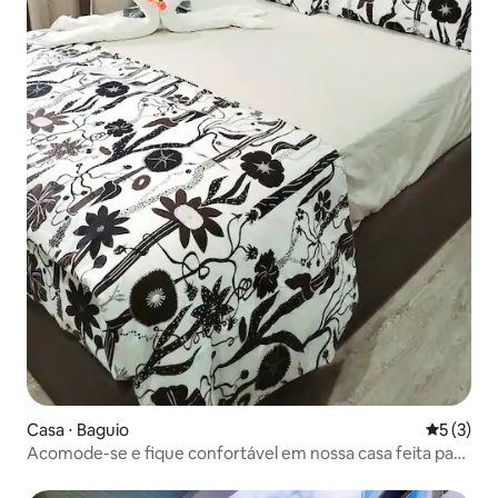
Casa ⋅ Baguio
5 de uma 
5 (3)
Acomode-se e fique confortável em nossa casa feita para
você!