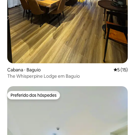
Cabana ⋅ Baguio
5 de uma a
5 (15)
The Whisperpine Lodge em Baguio
Preferido dos hóspedes
Preferido dos hóspedes