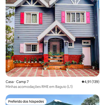
Casa ⋅ Camp 7
4,91 de uma av
4,91 (139)
Minhas acomodações RME em Baguio (L1)
Preferido dos hóspedes
Preferido dos hóspedes