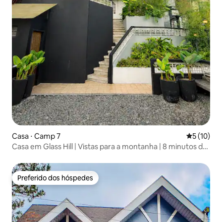
Casa ⋅ Camp 7
5 de uma a
5 (10)
Casa em Glass Hill | Vistas para a montanha | 8 minutos da
cidade
Preferido dos hóspedes
Preferido dos hóspedes