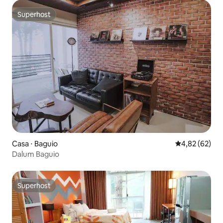
Superhost
Superhost
Casa ⋅ Baguio
4,82 de uma a
4,82 (62)
Dalum Baguio
Superhost
Superhost