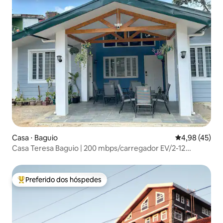
Casa ⋅ Baguio
4,98 de uma a
4,98 (45)
Casa Teresa Baguio | 200 mbps/carregador EV/2-12
pessoas
Preferido dos hóspedes
Entre os melhores preferidos dos hóspedes