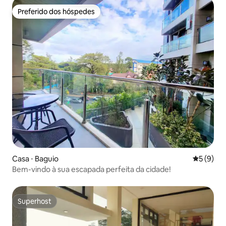
Preferido dos hóspedes
Preferido dos hóspedes
Casa ⋅ Baguio
5 de uma 
5 (9)
Bem-vindo à sua escapada perfeita da cidade!
Superhost
Superhost