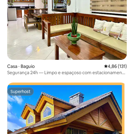
Casa ⋅ Baguio
4,86 de uma av
4,86 (131)
Segurança 24h — Limpo e espaçoso com estacionamento
gratuito
Superhost
Superhost