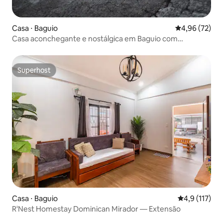
Casa ⋅ Baguio
4,96 de uma a
4,96 (72)
Casa aconchegante e nostálgica em Baguio com
comodidades modernas
Superhost
Superhost
Casa ⋅ Baguio
4,9 de uma av
4,9 (117)
R'Nest Homestay Dominican Mirador — Extensão