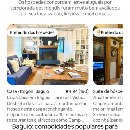
Os hóspedes concordam: estes aluguéis por
temporada pet friendly foram muito bem avaliados
por sua localização, limpeza e muito mais.
Preferido dos hóspedes
Preferido dos 
Preferido dos hóspedes
Entre os melhore
Casa ⋅ Itogon, Baguio
4,94 de uma avaliação média de 
4,94 (190)
Suíte de hóspedes
Linda Casa em Baguio | Lareiras | Vista
Apartamento de 
para a montanha |
Desfrute de vistas para a montanha e ar
O apartamento fa
fresco nesta casa aconchegante,
maior, mas tem um
elegante e encantadora a 10 minutos de
Se você quiser coz
restaurantes e atrações como Camp
cozinha (panelas, f
Baguio: comodidades populares para
John Hay, Mines View Park, The Mansion
fogão de indução,