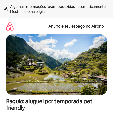
Pular
Algumas informações foram traduzidas automaticamente. 
para
Mostrar idioma original
o
conteúdo
Anuncie seu espaço no Airbnb
Baguio: aluguel por temporada pet
friendly