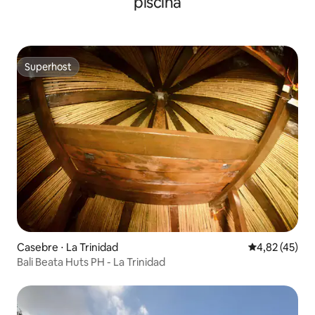
piscina
Superhost
Superhost
Casebre ⋅ La Trinidad
4,82 de uma a
4,82 (45)
Bali Beata Huts PH - La Trinidad