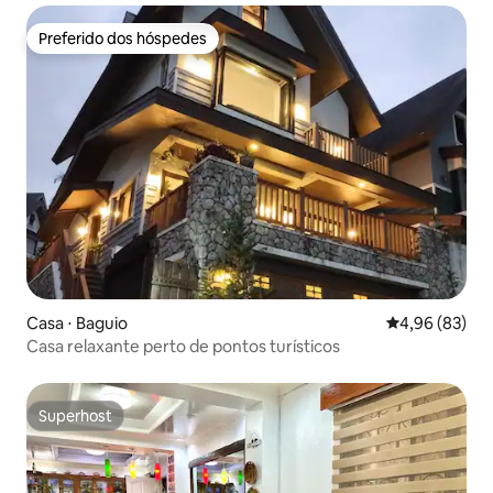
Preferido dos hóspedes
Preferido dos hóspedes
Casa ⋅ Baguio
4,96 de uma a
4,96 (83)
Casa relaxante perto de pontos turísticos
Superhost
Superhost