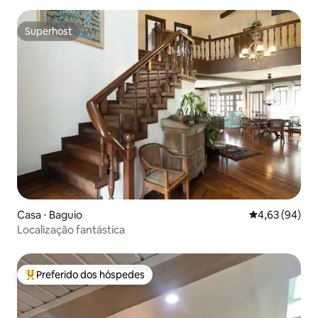
Superhost
Superhost
Casa ⋅ Baguio
4,63 de uma a
4,63 (94)
Localização fantástica
Preferido dos hóspedes
Entre os melhores preferidos dos hóspedes