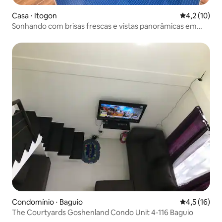
Casa ⋅ Itogon
4,2 de uma a
4,2 (10)
Sonhando com brisas frescas e vistas panorâmicas em
Baguio?
Condomínio ⋅ Baguio
4,5 de uma a
4,5 (16)
The Courtyards Goshenland Condo Unit 4-116 Baguio