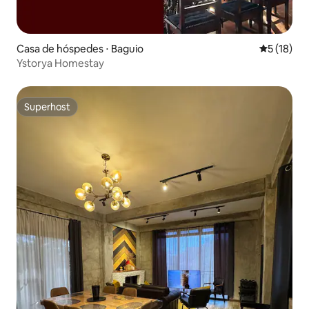
Casa de hóspedes ⋅ Baguio
5 de uma a
5 (18)
Ystorya Homestay
Superhost
Superhost