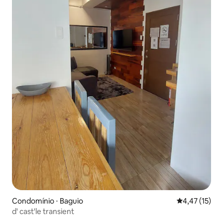
Condomínio ⋅ Baguio
4,47 de uma a
4,47 (15)
d' cast'le transient