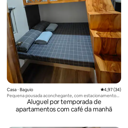
Casa ⋅ Baguio
4,97 de uma a
4,97 (34)
Pequena pousada aconchegante, com estacionamento
Aluguel por temporada de
próprio e Wi-Fi
apartamentos com café da manhã