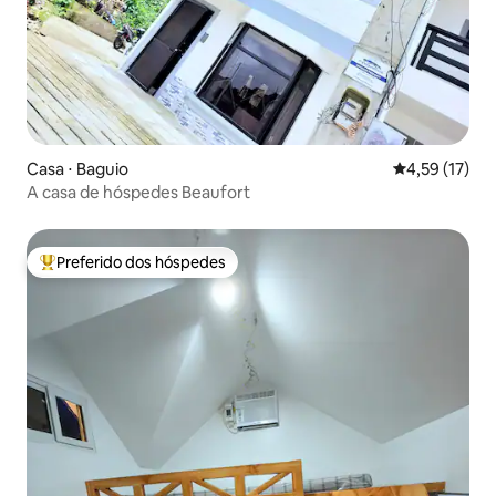
Casa ⋅ Baguio
4,59 de uma a
4,59 (17)
A casa de hóspedes Beaufort
Preferido dos hóspedes
Entre os melhores preferidos dos hóspedes