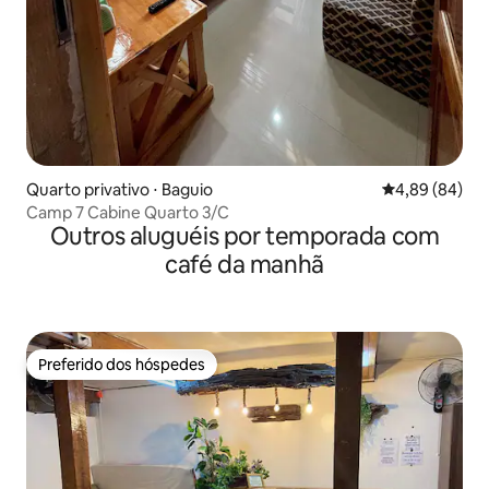
Quarto privativo ⋅ Baguio
4,89 de uma av
4,89 (84)
Camp 7 Cabine Quarto 3/C
Outros aluguéis por temporada com
café da manhã
Preferido dos hóspedes
Preferido dos hóspedes