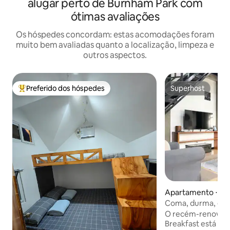
alugar perto de Burnham Park com
ótimas avaliações
Os hóspedes concordam: estas acomodações foram
muito bem avaliadas quanto a localização, limpeza e
outros aspectos.
Preferido dos hóspedes
Superhost
Entre os melhores preferidos dos hóspedes
Superhost
Apartamento ⋅ Ba
Coma, durma, expl
moderna de 2 and
O recém-renovad
Breakfast está ce