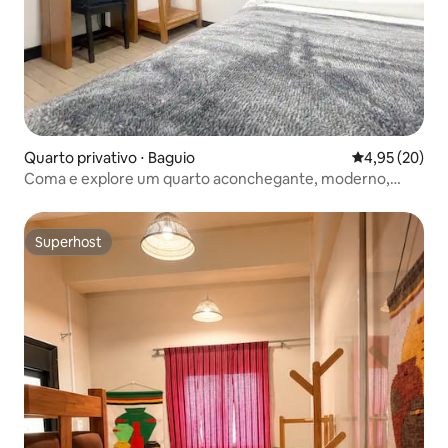
Quarto privativo ⋅ Baguio
4,95 de uma a
4,95 (20)
Coma e explore um quarto aconchegante, moderno,
seguro e compartilhado para uma pessoa
Superhost
Superhost