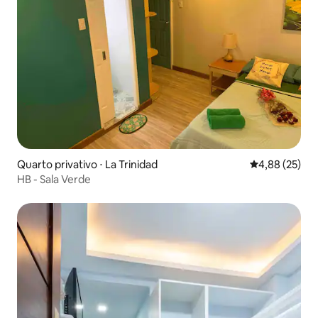
Quarto privativo ⋅ La Trinidad
4,88 de uma a
4,88 (25)
HB - Sala Verde