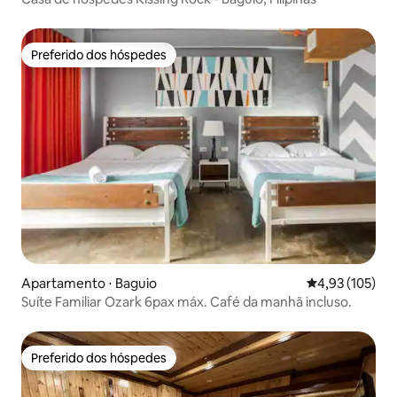
Preferido dos hóspedes
Preferido dos hóspedes
Apartamento ⋅ Baguio
4,93 de uma av
4,93 (105)
Suíte Familiar Ozark 6pax máx. Café da manhã incluso.
Preferido dos hóspedes
Preferido dos hóspedes