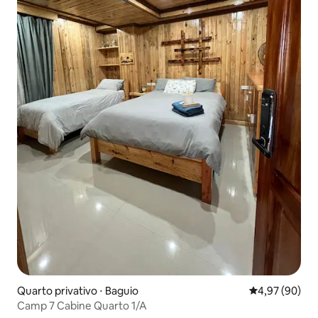
Quarto privativo ⋅ Baguio
4,97 de uma a
4,97 (90)
Camp 7 Cabine Quarto 1/A