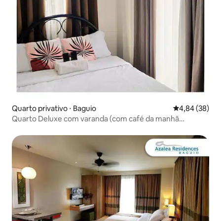
Quarto privativo ⋅ Baguio
4,84 de uma a
4,84 (38)
Quarto Deluxe com varanda (com café da manhã
GRATUITO)