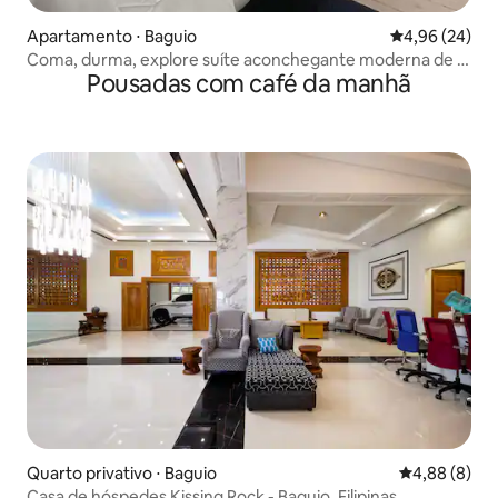
Apartamento ⋅ Baguio
4,96 de uma a
4,96 (24)
Coma, durma, explore suíte aconchegante moderna de 3
Pousadas com café da manhã
quartos
Quarto privativo ⋅ Baguio
4,88 de uma 
4,88 (8)
Casa de hóspedes Kissing Rock - Baguio, Filipinas