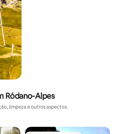
em Ródano-Alpes
o, limpeza e outros aspectos.
Chalé ⋅ 