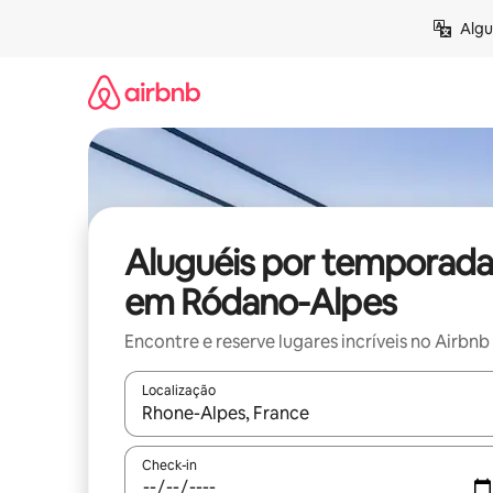
Pular
Algu
para
o
conteúdo
Aluguéis por temporada
em Ródano-Alpes
Encontre e reserve lugares incríveis no Airbnb
Localização
Quando os resultados estiverem disponíveis, expl
Check-in