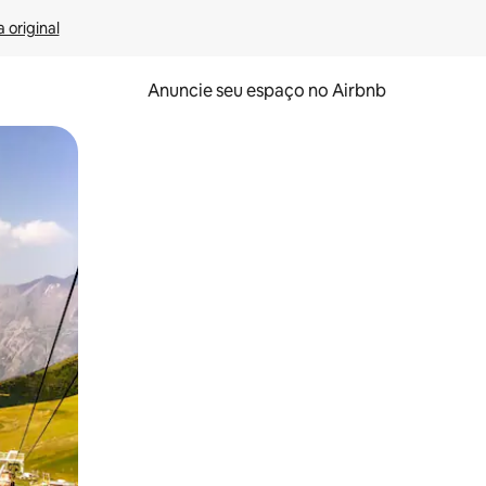
 original
Anuncie seu espaço no Airbnb
 deslizando o dedo na tela.