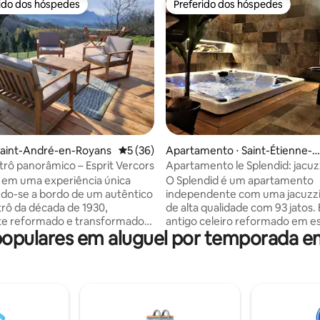
rido dos hóspedes
Preferido dos hóspedes
 melhores preferidos dos hóspedes
Preferido dos hóspedes
édia de 5, 152 avaliações
Saint-André-en-Royans
5 de uma avaliação média de 5, 36 avalia
5 (36)
Apartamento ⋅ Saint-Étienne-d
es-Sorts
trô panorâmico – Esprit Vercors
Apartamento le Splendid: jacuz
 em uma experiência única
O Splendid é um apartamento
do-se a bordo de um autêntico
independente com uma jacuzzi 
trô da década de 1930,
de alta qualidade com 93 jatos. 
te reformado e transformado
antigo celeiro reformado em es
opulares em aluguel por temporada e
comodação aconchegante,
contemporâneo, onde se mist
s deslumbrantes das paisagens
pedra e o design, lhe proporci
s de Vercors. Situado em um
elegância e conforto. Idealmen
atural intocado, este ônibus
localizado em Saint Etienne des
personalidade combina o
Gard, uma pequena vila encan
o velho mundo com o conforto
construída às margens do Róda
 Sua ampla abertura
km de La Roque-sur-Cèze e su