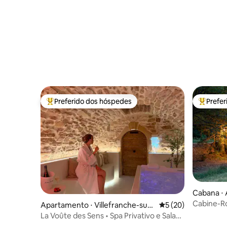
Preferido dos hóspedes
Prefe
Entre os melhores preferidos dos hóspedes
Entre os
Cabana ⋅
ercors
Cabine-R
Apartamento ⋅ Villefranche-sur-
5 de uma avaliação 
5 (20)
privativa
Saone
La Voûte des Sens • Spa Privativo e Sala
Secreta