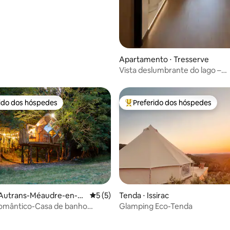
Apartamento ⋅ Tresserve
Vista deslumbrante do lago –
Apartamento moderno
rido dos hóspedes
Preferido dos hóspedes
 melhores preferidos dos hóspedes
Entre os melhores preferidos d
 Autrans-Méaudre-en-V
5 de uma avaliação média de 5, 5 avalia
5 (5)
Tenda ⋅ Issirac
omântico-Casa de banho
Glamping Eco-Tenda
média de 5, 20 avaliações
 com ducha