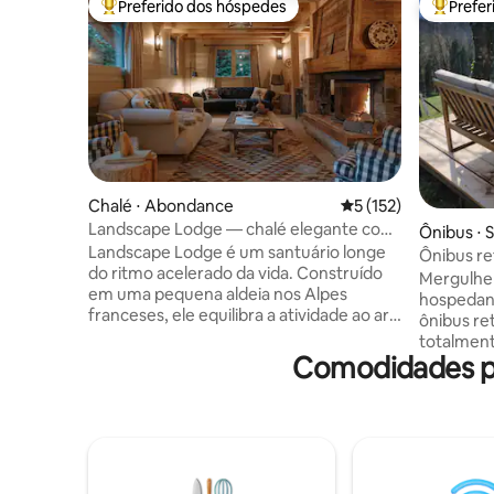
Preferido dos hóspedes
Prefe
Entre os melhores preferidos dos hóspedes
Entre os
Chalé ⋅ Abondance
5 de uma avaliação m
5 (152)
Landscape Lodge — chalé elegante com
Ônibus ⋅ 
vista incrível
Landscape Lodge é um santuário longe
Ônibus re
do ritmo acelerado da vida. Construído
Mergulhe
em uma pequena aldeia nos Alpes
hospedan
franceses, ele equilibra a atividade ao ar
ônibus re
livre com o descanso e o retiro. Seus
totalmen
interiores combinam acabamentos
Comodidades p
em uma a
elegantes e modernos com toques
com vista
tradicionais únicos. As camas são
majestosa
luxuosamente confortáveis e os
cenário n
banheiros são estilizados
cheio de 
individualmente com azulejos ousados. O
charme d
grande terraço é um ponto focal, o lugar
moderno.