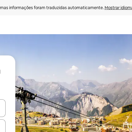
mas informações foram traduzidas automaticamente. 
Mostrar idioma
ore-os usando as seta para cima e para baixo do teclado ou tocando e