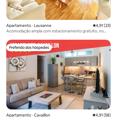
Apartamento ⋅ Lausanne
4,91 de uma a
4,91 (23)
Acomodação ampla com estacionamento gratuito, no
centro da cidade!
Preferido dos hóspedes
Preferido dos hóspedes
Apartamento ⋅ Cavaillon
4,91 de uma a
4,91 (58)