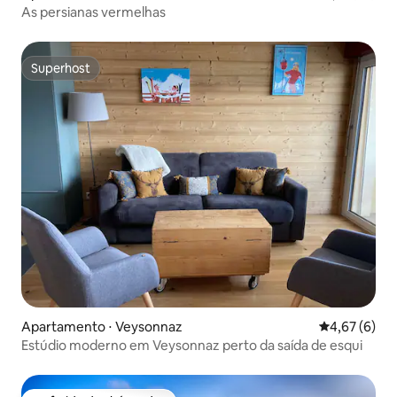
As persianas vermelhas
Superhost
Superhost
Apartamento ⋅ Veysonnaz
4,67 de uma 
4,67 (6)
Estúdio moderno em Veysonnaz perto da saída de esqui