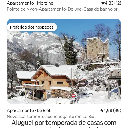
Apartamento ⋅ Morzine
4,83 de uma a
4,83 (12)
Pointe de Nyon-Apartamento-Deluxe-Casa de banho pr
Preferido dos hóspedes
Preferido dos hóspedes
Apartamento ⋅ Le Biot
4,98 de uma av
4,98 (99)
Novo apartamento aconchegante em Le Biot
Aluguel por temporada de casas com