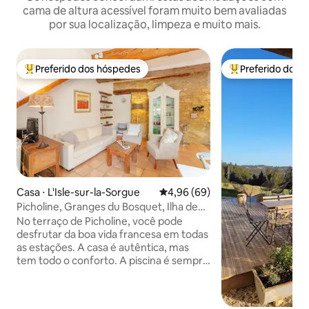
cama de altura acessível foram muito bem avaliadas
por sua localização, limpeza e muito mais.
Preferido dos hóspedes
Preferido dos 
Entre os melhores preferidos dos hóspedes
Entre os melhore
Casa ⋅ L'Isle-sur-la-Sorgue
4,96 de uma avaliação média de
4,96 (69)
Picholine, Granges du Bosquet, Ilha de
Sorgue
No terraço de Picholine, você pode
desfrutar da boa vida francesa em todas
as estações. A casa é autêntica, mas
tem todo o conforto. A piscina é sempre
ensolarada. Há bicicletas disponíveis
para ir ao centro acolhedor em 5
minutos. Picholine é uma casa pequena,