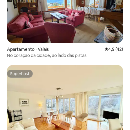
Apartamento ⋅ Valais
4,9 de uma a
4,9 (42)
No coração da cidade, ao lado das pistas
Superhost
Superhost