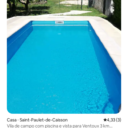
Casa ⋅ Saint-Paulet-de-Caisson
4,33 de uma 
4,33 (3)
Vila de campo com piscina e vista para Ventoux 3 km