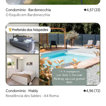
Condomínio ⋅ Bardonecchia
4,57 de uma a
4,57 (23)
O Esquilo em Bardonecchia
Preferido dos hóspedes
Entre os melhores preferidos dos hóspedes
Condomínio ⋅ Mably
4,96 de uma a
4,96 (72)
Residência des Sables - A4 Roma