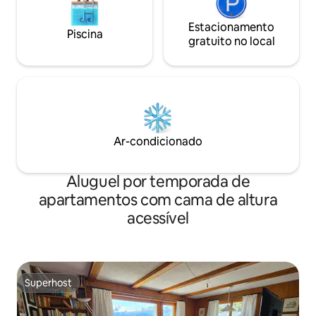
espreguiçadeiras disponíveis. O grande
loft ao lado da piscina de hóspedes
Estacionamento
Piscina
também é compartilhado com os outros
gratuito no local
hóspedes, onde estão os colchões para
as espreguiçadeiras.
Ar-condicionado
Aluguel por temporada de
apartamentos com cama de altura
acessível
Superhost
Superhost