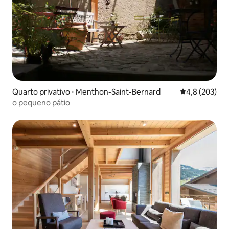
Quarto privativo ⋅ Menthon-Saint-Bernard
4,8 de uma av
4,8 (203)
o pequeno pátio