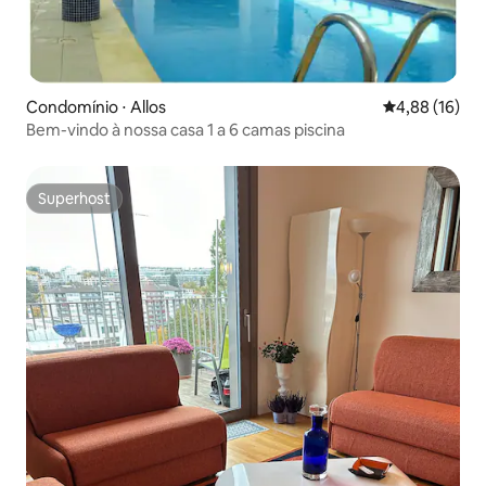
Condomínio ⋅ Allos
4,88 de uma a
4,88 (16)
Bem-vindo à nossa casa 1 a 6 camas piscina
Superhost
Superhost