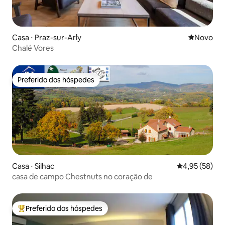
Casa ⋅ Praz-sur-Arly
Novo lugar
Novo
Chalé Vores
Preferido dos hóspedes
Preferido dos hóspedes
Casa ⋅ Silhac
4,95 de uma a
4,95 (58)
casa de campo Chestnuts no coração de
Preferido dos hóspedes
Entre os melhores preferidos dos hóspedes