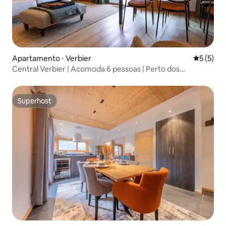
Apartamento ⋅ Verbier
5 de uma 
5 (5)
Central Verbier | Acomoda 6 pessoas | Perto dos
teleféricos de esqui
Superhost
Superhost