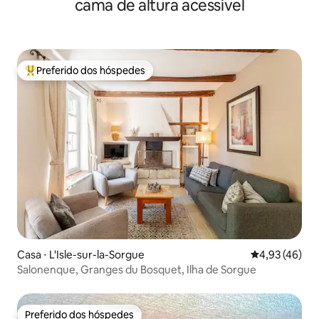
cama de altura acessível
Preferido dos hóspedes
Entre os melhores preferidos dos hóspedes
Casa ⋅ L'Isle-sur-la-Sorgue
4,93 de uma a
4,93 (46)
Salonenque, Granges du Bosquet, Ilha de Sorgue
Preferido dos hóspedes