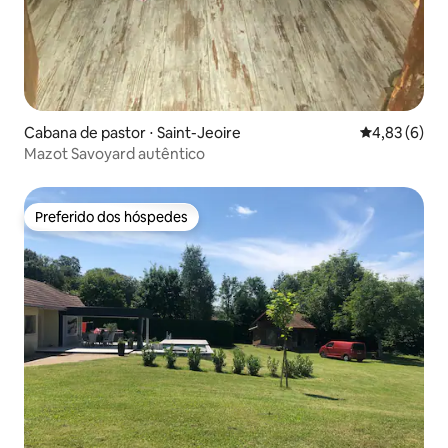
Cabana de pastor ⋅ Saint-Jeoire
4,83 de uma 
4,83 (6)
Mazot Savoyard autêntico
Preferido dos hóspedes
Preferido dos hóspedes