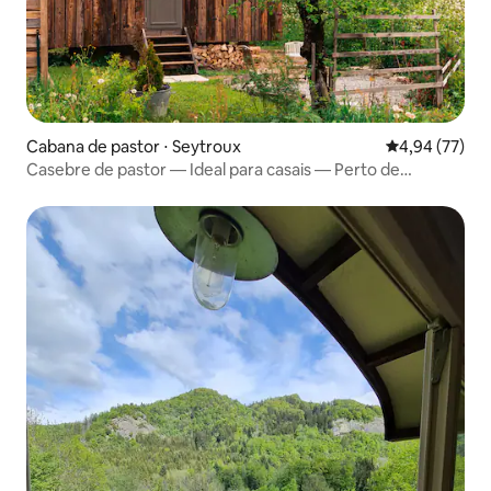
Cabana de pastor ⋅ Seytroux
4,94 de uma a
4,94 (77)
Casebre de pastor — Ideal para casais — Perto de
Morzine