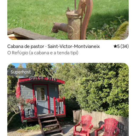
Cabana de pastor ⋅ Saint-Victor-Montvianeix
5 de uma a
5 (34)
O Refúgio (a cabana e a tenda tipi)
Superhost
Superhost