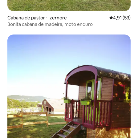
Cabana de pastor ⋅ Izernore
4,91 de uma a
4,91 (53)
Bonita cabana de madeira, moto enduro