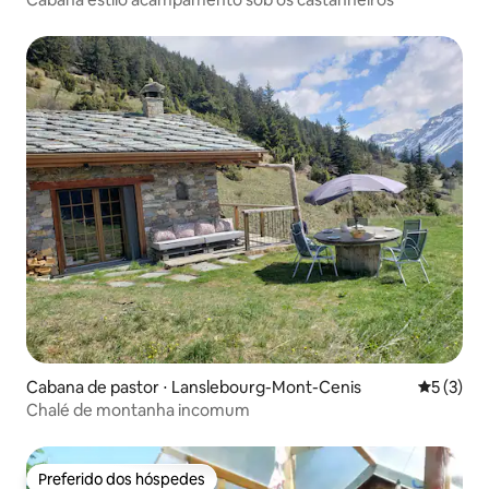
Cabana de pastor ⋅ Lanslebourg-Mont-Cenis
5 de uma 
5 (3)
Chalé de montanha incomum
Preferido dos hóspedes
Preferido dos hóspedes