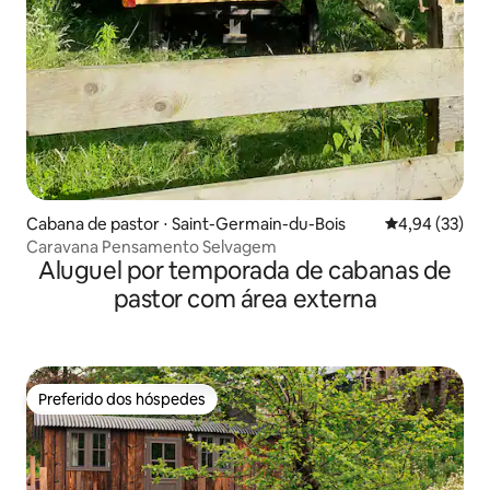
Cabana de pastor ⋅ Saint-Germain-du-Bois
4,94 de uma a
4,94 (33)
Caravana Pensamento Selvagem
Aluguel por temporada de cabanas de
pastor com área externa
Preferido dos hóspedes
Preferido dos hóspedes