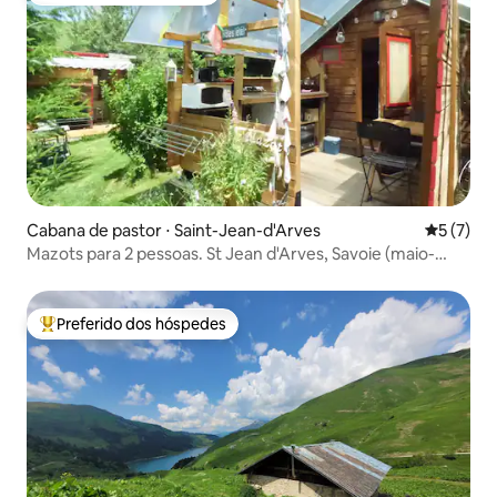
Cabana de pastor ⋅ Saint-Jean-d'Arves
5 de uma 
5 (7)
Mazots para 2 pessoas. St Jean d'Arves, Savoie (maio-
outubro)
Preferido dos hóspedes
Entre os melhores preferidos dos hóspedes