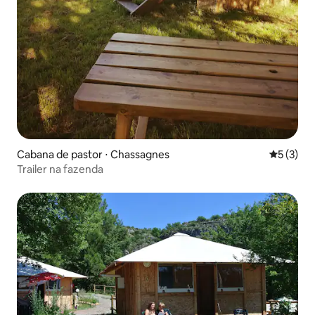
Cabana de pastor ⋅ Chassagnes
5 de uma 
5 (3)
Trailer na fazenda