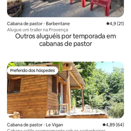
Cabana de pastor ⋅ Barbentane
4,9 de uma a
4,9 (21)
Alugue um trailer na Provença
Outros aluguéis por temporada em
cabanas de pastor
Preferido dos hóspedes
Preferido dos hóspedes
Cabana de pastor ⋅ Le Vigan
4,89 de uma av
4,89 (64)
Cabana estilo acampamento sob os castanheiros