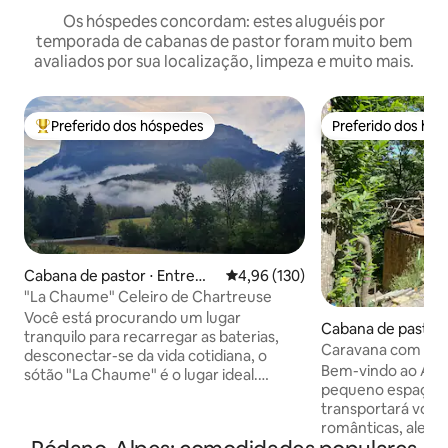
Os hóspedes concordam: estes aluguéis por
temporada de cabanas de pastor foram muito bem
avaliados por sua localização, limpeza e muito mais.
Preferido dos hóspedes
Preferido dos hó
Entre os melhores preferidos dos hóspedes
Preferido dos hó
Cabana de pastor ⋅ Entremo
4,96 de uma avaliação média de 
4,96 (130)
nt-le-Vieux
"La Chaume" Celeiro de Chartreuse
Você está procurando um lugar
Cabana de pastor ⋅
tranquilo para recarregar as baterias,
du-Gua
Caravana com vis
desconectar-se da vida cotidiana, o
de Ardèche
Bem-vindo ao A Fl
sótão "La Chaume" é o lugar ideal.
pequeno espaço co
Relaxamento garantido em um lugar
transportará você
relaxante na montanha, no coração do
românticas, alegre
Parque Natural Regional de Chartreuse.
acordo com seus 