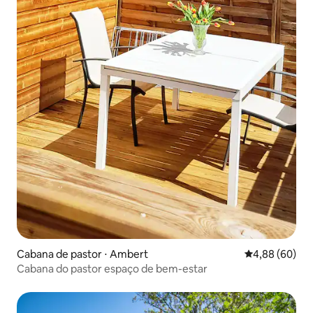
Cabana de pastor ⋅ Ambert
4,88 de uma av
4,88 (60)
Cabana do pastor espaço de bem-estar