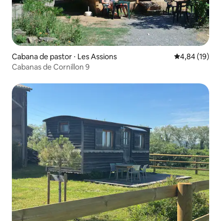
Cabana de pastor ⋅ Les Assions
4,84 de uma a
4,84 (19)
Cabanas de Cornillon 9