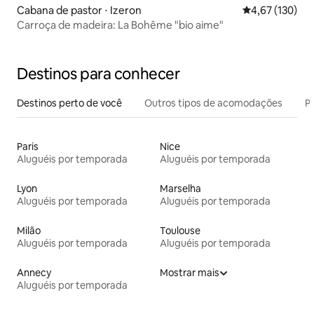
Cabana de pastor ⋅ Izeron
4,67 de uma av
4,67 (130)
Carroça de madeira: La Bohême "bio aime"
Destinos para conhecer
Destinos perto de você
Outros tipos de acomodações
Pr
Paris
Nice
Aluguéis por temporada
Aluguéis por temporada
Lyon
Marselha
Aluguéis por temporada
Aluguéis por temporada
Milão
Toulouse
Aluguéis por temporada
Aluguéis por temporada
Annecy
Mostrar mais
Aluguéis por temporada