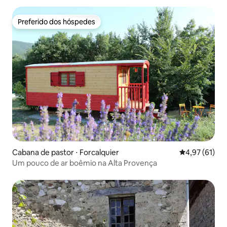
Preferido dos hóspedes
Preferido dos hóspedes
Cabana de pastor ⋅ Forcalquier
4,97 de uma a
4,97 (61)
Um pouco de ar boêmio na Alta Provença