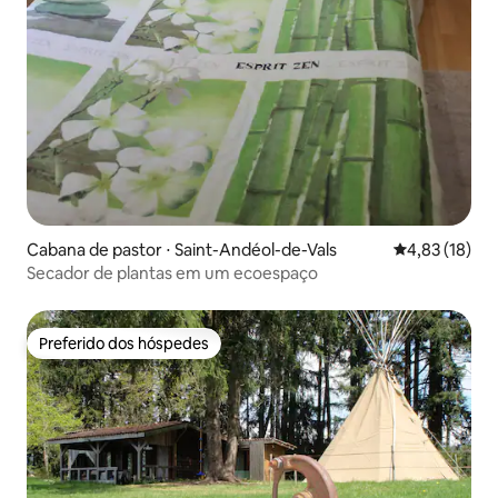
Cabana de pastor ⋅ Saint-Andéol-de-Vals
4,83 de uma a
4,83 (18)
Secador de plantas em um ecoespaço
Preferido dos hóspedes
Preferido dos hóspedes