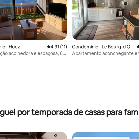
io ⋅ Huez
4,91 de uma avaliação média de 5, 11 avalia
4,91 (11)
Condomínio ⋅ Le Bourg-d'Ois
4
ans
ão acolhedora e espaçosa, 6p,
Apartamento aconchegante e
lumbrante
D'Oisans...
média de 5, 88 avaliações
guel por temporada de casas para famí