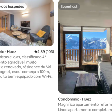
o dos hóspedes
Superhost
o dos hóspedes
Superhost
io ⋅ Huez
4,89 de uma avaliação média de 5, 103 avalia
4,89 (103)
istas e lojas, classificado 4*
média de 5, 91 avaliações
O
nto agradável, muito
 e renovado, résidence du Val
ognet, esqui começa a 100m,
Muito bem equipado com Wi-Fi
eletrodomésticos / roupas de
veis de alta qualidade. Sala de
a e muito iluminada virada a sul
da e bela vista para as
Condomínio ⋅ Huez
, cozinha equipada, 2 quartos
Magnífico apartamento reforma
zenamento, banheiro
magnífica
Lindo apartamento completa
vaso sanitário separado, hall