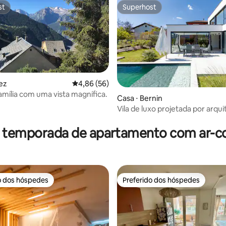
st
Superhost
st
Superhost
média de 5, 57 avaliações
ez
4,86 de uma avaliação média de 5, 56 avalia
4,86 (56)
amília com uma vista magnífica.
Casa ⋅ Bernin
Vila de luxo projetada por arqu
piscina
r temporada de apartamento com ar-c
o dos hóspedes
Preferido dos hóspedes
o dos hóspedes
Preferido dos hóspedes