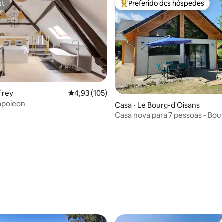
st
Preferido dos hóspedes
st
Entre os melhores preferidos d
frey
4,93 de uma avaliação média de 5, 105 avalia
4,93 (105)
apoleon
média de 5, 55 avaliações
Casa ⋅ Le Bourg-d'Oisans
Casa nova para 7 pessoas - Bou
d'Oisans