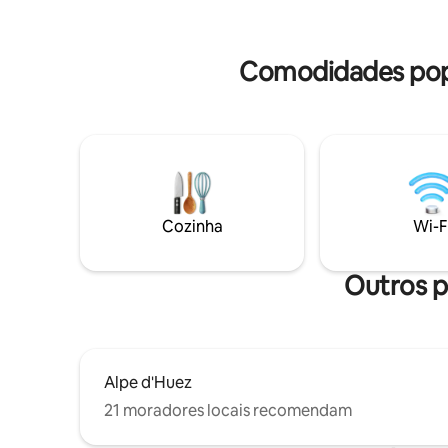
de entrad
diretamente no cais dos teleféricos, um
e vagas d
serviço de transporte gratuito passa a 50
para a re
metros do chalé para deixá-lo ao pé dos
Comodidades popu
teleféricos (4 minutos de carro)
Cozinha
Wi-F
Outros p
Alpe d'Huez
21 moradores locais recomendam