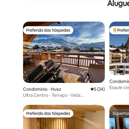
Alugu
Preferido dos hóspedes
Prefe
Preferido dos hóspedes
Entre os
Condomín
Esquie co
Condomínio ⋅ Huez
5 de uma avaliação 
5 (24)
Ultra Centro - Terraço - Vista
desobstruída -
Preferido dos hóspedes
Superho
Preferido dos hóspedes
Superho