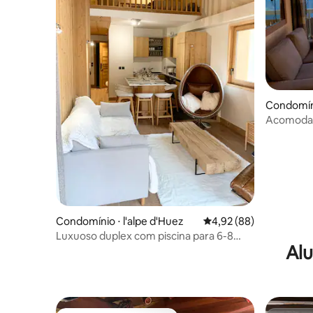
Condomín
Acomodaç
vista des
Condomínio ⋅ l'alpe d'Huez
4,92 de uma avaliação 
4,92 (88)
Luxuoso duplex com piscina para 6-8
Alu
pessoas aos pés da pista Cognet