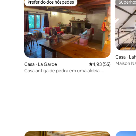
Preferido dos hóspedes
Superho
Preferido dos hóspedes
Superho
Casa ⋅ Laf
Maison N
Casa ⋅ La Garde
4,93 de uma avaliação 
4,93 (55)
Casa antiga de pedra em uma aldeia.
Esqui. Caminhada. Bicicleta.