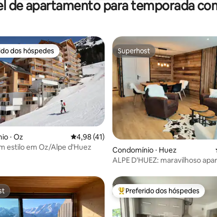
el de apartamento para temporada com
rido dos hóspedes
Superhost
 melhores preferidos dos hóspedes
Superhost
io ⋅ Oz
4,98 de uma avaliação média de 5, 41 avalia
4,98 (41)
m estilo em Oz/Alpe d'Huez
média de 5, 24 avaliações
Condomínio ⋅ Huez
ALPE D'HUEZ: maravilhoso ap
reformado
st
Preferido dos hóspedes
st
Entre os melhores preferidos d