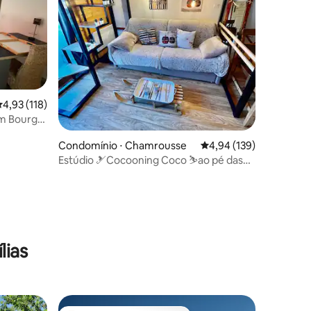
ções
,93 de uma avaliação média de 5, 118 avaliações
4,93 (118)
m Bourg
Condomínio ⋅ Chamrousse
4,94 de uma avaliação 
4,94 (139)
Estúdio 🎿Cocooning Coco ⛷ao pé das
pistas
lias