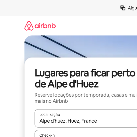
Pular
Algu
para
o
conteúdo
Lugares para ficar perto
de Alpe d'Huez
Reserve locações por temporada, casas e mu
mais no Airbnb
Localização
Quando os resultados estiverem disponíveis, expl
Check-in