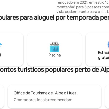
renovado em 2021, em estilo "c
a muito funcional. Sala de esqui
montanha" para 6 pessoas co
e estacionamento reservadas
vista deslumbrante para o sul. 
sidência
lares para aluguel por temporada per
no antigo Alpe, em uma residê
tranquila. Consiste em 1 quarto
com vista para o sul, 1 canto de
montanha com 2 beliches, 1 co
totalmente equipada, 1 banhei
chuveiro e vaso sanitário,
armazenamento. Equipado com
máquina de lavar/secar roupa A sala de
Estac
estar tem 1 sofá-cama + TV Ar
i
Piscina
gratui
esqui dedicado, na entrada do e
ontos turísticos populares perto de Al
Office de Tourisme de l'Alpe d'Huez
7 moradores locais recomendam