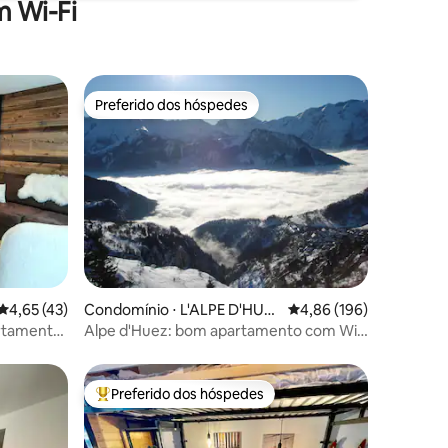
 Wi-Fi
Preferido dos hóspedes
Preferido dos hóspedes
ções
4,65 de uma avaliação média de 5, 43 avaliações
4,65 (43)
Condomínio ⋅ L'ALPE D'HUE
4,86 de uma avaliação 
4,86 (196)
Z
artamento
Alpe d'Huez: bom apartamento com Wi-
Fi gratuito
Preferido dos hóspedes
os hóspedes
Entre os melhores preferidos dos hóspedes