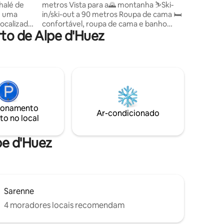
halé de
metros Vista para a🌄 montanha ⛷️Ski-
m uma
in/ski-out a 90 metros Roupa de cama 🛏️
Localizado
confortável, roupa de cama e banho
to de Alpe d'Huez
ncia
incluídas 📺 Smart TV/ WI-FI No edifício
 adulto
você está no nível 0 Sala de esqui⛷
segura, térreo aquecido ☕ Cafeteria
zinha
"Solar" com brunch e bar de sucos
ro com
aberto na temporada de inverno-verão,
das 9h às 18h Segurança 🧳 nível 2 ☀️
 1
Restaurantes, bares, piscina, pista de
gelo ao ar livre, muitas lojas... nas
ionamento
mário de
proximidades.
Ar-condicionado
to no local
difício
pe d'Huez
Sarenne
4 moradores locais recomendam