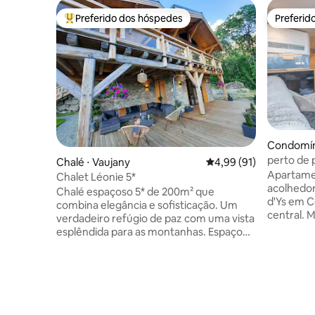
Preferido dos hóspedes
Preferid
Entre os melhores preferidos dos hóspedes
Preferid
Condomín
perto de p
Chalé ⋅ Vaujany
4,99 de uma avaliação 
4,99 (91)
FAVORIT
Apartame
Chalet Léonie 5*
acolhedor
Chalé espaçoso 5* de 200m² que
d'Ys em C
combina elegância e sofisticação. Um
central. 
verdadeiro refúgio de paz com uma vista
rápido e 
esplêndida para as montanhas. Espaço
cama / mó
de relaxamento, esporte e sauna. Áreas
estar ampl
externas agradáveis… Localizado a 2,5
com varan
km da estação de esqui de Vaujany Alpe
montanhas
d'Huez. Para o seu conforto, armários de
com arma
esqui com secador de botas privativos
moderno, 
são colocados à sua disposição