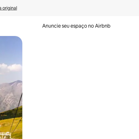
 original
Anuncie seu espaço no Airbnb
 deslizando o dedo na tela.