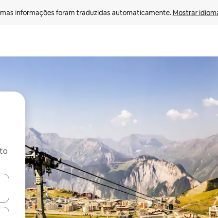
mas informações foram traduzidas automaticamente. 
Mostrar idioma
ito
ore-os usando as seta para cima e para baixo do teclado ou tocando e