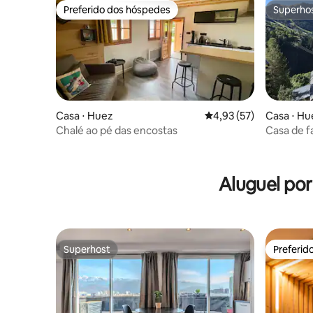
Preferido dos hóspedes
Superho
Preferido dos hóspedes
Superho
Casa ⋅ Huez
4,93 de uma avaliação 
4,93 (57)
Casa ⋅ Hu
Chalé ao pé das encostas
Casa de f
Aluguel po
Superhost
Preferid
Superhost
Preferid