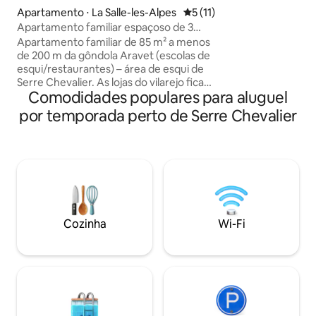
com máquina de la
Apartamento ⋅ La Salle-les-Alpes
5 de uma avaliação média de
5 (11)
lavar roupa, forno
Apartamento familiar espaçoso de 3
cafeteira Nespresso; 2 quarto
quartos · Aravet · Caminhe até as
Apartamento familiar de 85 m² a menos
cama de casal Idea
encostas
de 200 m da gôndola Aravet (escolas de
o conforto, - armá
esqui/restaurantes) – área de esqui de
estacionamento pri
Serre Chevalier. As lojas do vilarejo ficam
aluguel de roupas 
Comodidades populares para aluguel
a poucos minutos a pé (padaria,
estadia. tarifa pre
mercearia, restaurantes). Sala de estar
por temporada perto de Serre Chevalier
espaçosa e luminosa com uma cozinha
totalmente equipada, 3 quartos e 2
banheiros. Perfeito tanto no inverno
quanto no verão: desfrute do esqui no
inverno e, no verão, aproveite os dias
ensolarados nos Alpes, caminhadas,
ciclismo, natação no lago, rafting,
parques de aventura nas copas das
Cozinha
Wi-Fi
árvores (accrobranche)