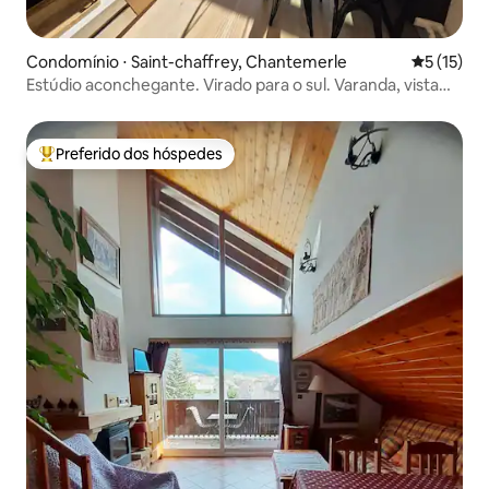
Condomínio ⋅ Saint-chaffrey, Chantemerle
5 de uma a
5 (15)
Estúdio aconchegante. Virado para o sul. Varanda, vista
para a montanha.
Preferido dos hóspedes
Entre os melhores preferidos dos hóspedes