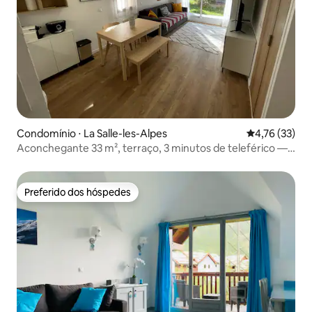
Condomínio ⋅ La Salle-les-Alpes
4,76 de uma a
4,76 (33)
Aconchegante 33 m², terraço, 3 minutos de teleférico —
Serre Che
Preferido dos hóspedes
Preferido dos hóspedes