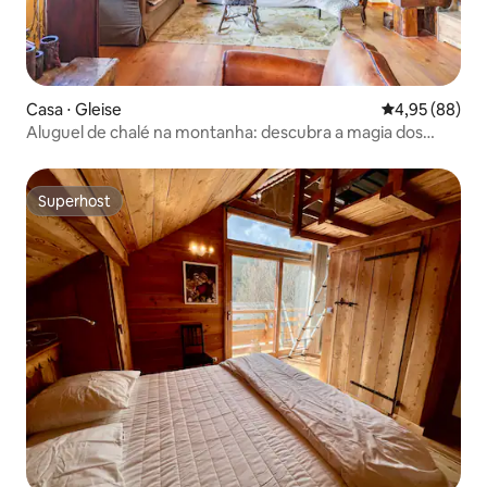
Casa ⋅ Gleise
4,95 de uma a
4,95 (88)
Aluguel de chalé na montanha: descubra a magia dos
Alpes
Superhost
Superhost