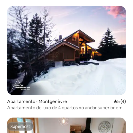
Apartamento ⋅ Montgenèvre
5 de uma 
5 (4)
Apartamento de luxo de 4 quartos no andar superior em
Montgenevre
Superhost
Superhost