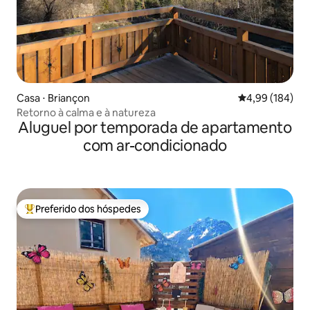
Casa ⋅ Briançon
4,99 de uma av
4,99 (184)
Retorno à calma e à natureza
Aluguel por temporada de apartamento
com ar-condicionado
Preferido dos hóspedes
Entre os melhores preferidos dos hóspedes