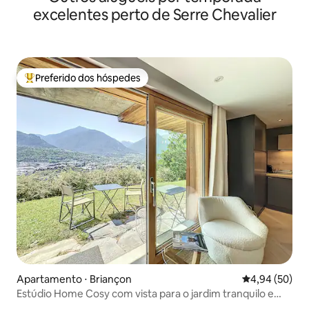
excelentes perto de Serre Chevalier
Preferido dos hóspedes
Entre os melhores preferidos dos hóspedes
Apartamento ⋅ Briançon
4,94 de uma a
4,94 (50)
Estúdio Home Cosy com vista para o jardim tranquilo e
estacionamento privativo