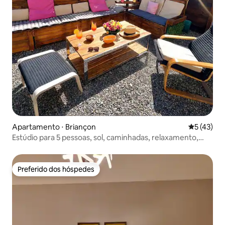
Apartamento ⋅ Briançon
5 de uma a
5 (43)
Estúdio para 5 pessoas, sol, caminhadas, relaxamento,
petanca...
Preferido dos hóspedes
Preferido dos hóspedes