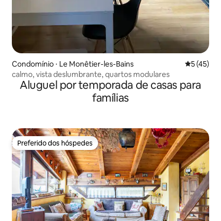
Condomínio ⋅ Le Monêtier-les-Bains
5 de uma a
5 (45)
calmo, vista deslumbrante, quartos modulares
Aluguel por temporada de casas para
famílias
Preferido dos hóspedes
Preferido dos hóspedes