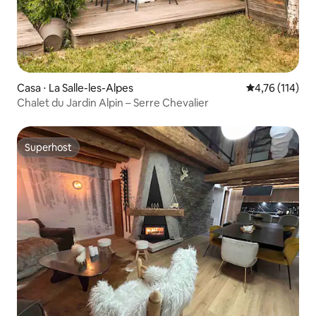
Casa ⋅ La Salle-les-Alpes
4,76 de uma av
4,76 (114)
Chalet du Jardin Alpin – Serre Chevalier
Superhost
Superhost