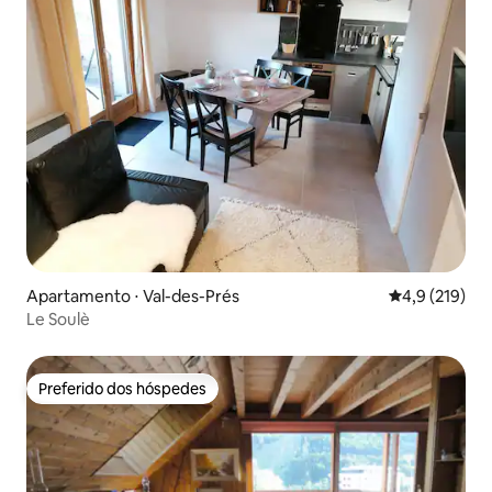
Apartamento ⋅ Val-des-Prés
4,9 de uma av
4,9 (219)
Le Soulè
Preferido dos hóspedes
Preferido dos hóspedes