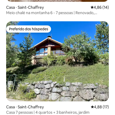
Casa ⋅ Saint-Chaffrey
4,86 de uma a
4,86 (14)
Meio chalé na montanha 6 - 7 pessoas | Renovado,
estacionamento
Preferido dos hóspedes
Preferido dos hóspedes
Casa ⋅ Saint-Chaffrey
4,88 de uma a
4,88 (17)
Casa 7 pessoas | 4 quartos + 3 banheiros, jardim