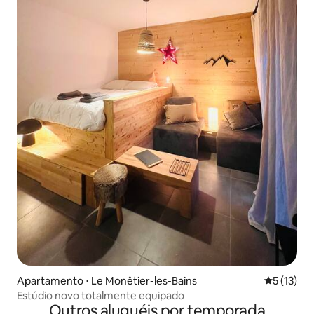
Apartamento ⋅ Le Monêtier-les-Bains
5 de uma a
5 (13)
Estúdio novo totalmente equipado
Outros aluguéis por temporada