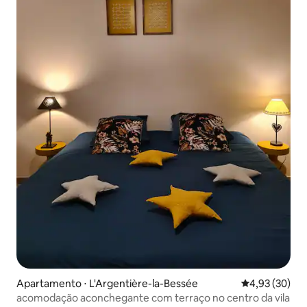
Apartamento ⋅ L'Argentière-la-Bessée
4,93 de uma a
4,93 (30)
acomodação aconchegante com terraço no centro da vila