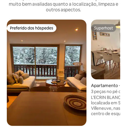
muito bem avaliadas quanto a localização, limpeza e
outros aspectos.
Preferido dos hóspedes
Superhost
Preferido dos hóspedes
Superhost
Apartamento ⋅ La 
lpes
3 peças no pé das 
L'ECRIN BLANC acomodação de charme
localizada em Serr
Villeneuve, nas im
centro de esqui, 
lojas, da piscina c
patinação e do cinema; todo o