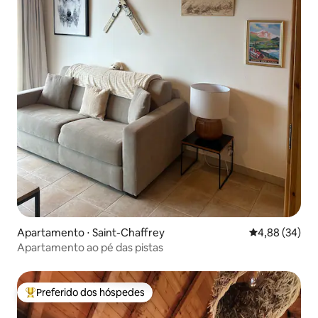
Apartamento ⋅ Saint-Chaffrey
4,88 de uma a
4,88 (34)
Apartamento ao pé das pistas
Preferido dos hóspedes
Entre os melhores preferidos dos hóspedes