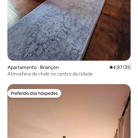
Apartamento ⋅ Briançon
4,97 de uma a
4,97 (31)
Atmosfera de chalé no centro da cidade
Preferido dos hóspedes
Preferido dos hóspedes