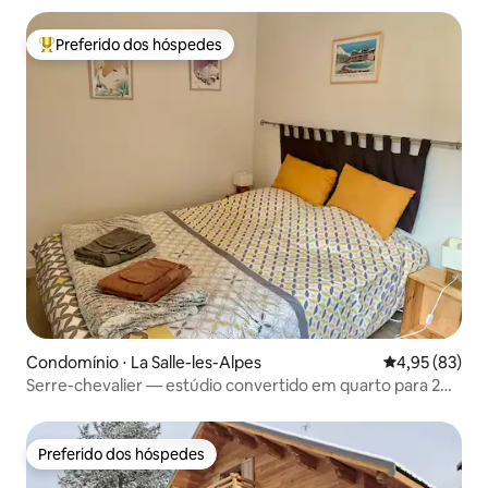
Preferido dos hóspedes
Entre os melhores preferidos dos hóspedes
Condomínio ⋅ La Salle-les-Alpes
4,95 de uma a
4,95 (83)
Serre-chevalier — estúdio convertido em quarto para 2
pessoas
Preferido dos hóspedes
Preferido dos hóspedes