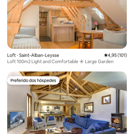
Loft ⋅ Saint-Alban-Leysse
4,95 de uma av
4,95 (101)
Loft 100m2 Light and Comfortable ☀️ Large Garden
Preferido dos hóspedes
Preferido dos hóspedes