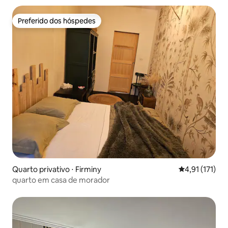
Preferido dos hóspedes
Preferido dos hóspedes
Quarto privativo ⋅ Firminy
4,91 de uma av
4,91 (171)
quarto em casa de morador