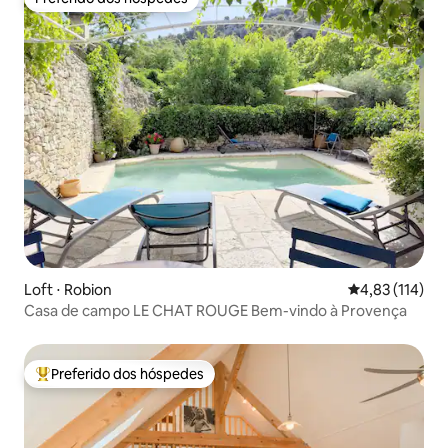
Preferido dos hóspedes
Loft ⋅ Robion
4,83 de uma av
4,83 (114)
Casa de campo LE CHAT ROUGE Bem-vindo à Provença
Preferido dos hóspedes
Entre os melhores preferidos dos hóspedes