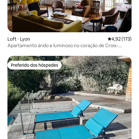
Loft ⋅ Lyon
4,92 de uma av
4,92 (173)
Apartamento árido e luminoso no coração de Croix-
Rousse
Preferido dos hóspedes
Preferido dos hóspedes