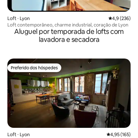
Loft ⋅ Lyon
4,9 de uma av
4,9 (236)
Loft contemporâneo, charme industrial, coração de Lyon
Aluguel por temporada de lofts com
lavadora e secadora
Preferido dos hóspedes
Preferido dos hóspedes
Loft ⋅ Lyon
4,95 de uma av
4,95 (165)