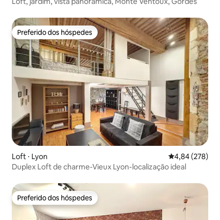
Loft, jardim, vista panorâmica, Monte Ventoux, Gordes
Preferido dos hóspedes
Preferido dos hóspedes
Loft ⋅ Lyon
4,84 de uma ava
4,84 (278)
Duplex Loft de charme-Vieux Lyon-localização ideal
Preferido dos hóspedes
Preferido dos hóspedes