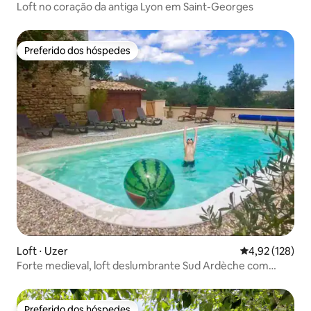
Loft no coração da antiga Lyon em Saint-Georges
Preferido dos hóspedes
Preferido dos hóspedes
Loft ⋅ Uzer
4,92 de uma av
4,92 (128)
Forte medieval, loft deslumbrante Sud Ardèche com
piscina
Preferido dos hóspedes