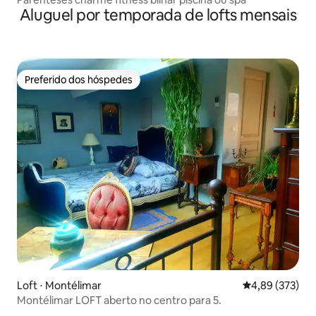
Aluguel por temporada de lofts mensais
Preferido dos hóspedes
Preferido dos hóspedes
Loft ⋅ Montélimar
4,89 de uma av
4,89 (373)
Montélimar LOFT aberto no centro para 5.