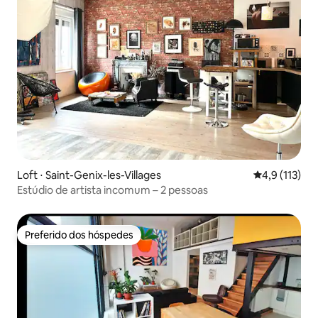
Loft ⋅ Saint-Genix-les-Villages
4,9 de uma av
4,9 (113)
Estúdio de artista incomum – 2 pessoas
Preferido dos hóspedes
Preferido dos hóspedes