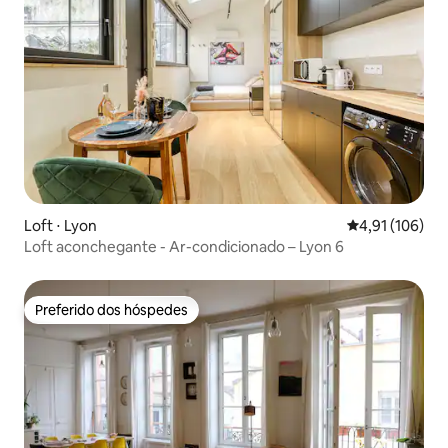
Loft ⋅ Lyon
4,91 de uma av
4,91 (106)
Loft aconchegante - Ar-condicionado – Lyon 6
Preferido dos hóspedes
Preferido dos hóspedes