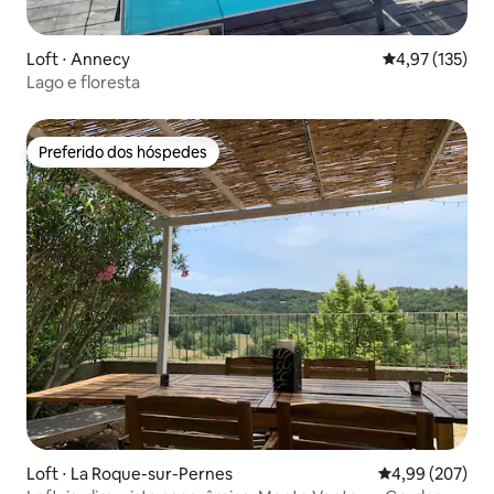
Loft ⋅ Annecy
4,97 de uma av
4,97 (135)
Lago e floresta
Preferido dos hóspedes
Preferido dos hóspedes
Loft ⋅ La Roque-sur-Pernes
4,99 de uma ava
4,99 (207)