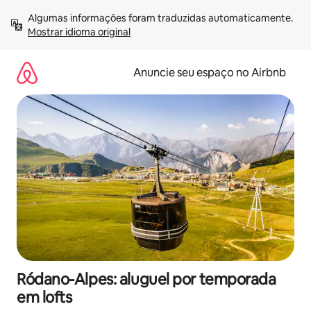
Pular
Algumas informações foram traduzidas automaticamente. 
para
Mostrar idioma original
o
conteúdo
Anuncie seu espaço no Airbnb
Ródano-Alpes: aluguel por temporada
em lofts