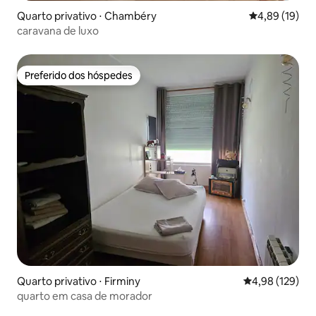
Quarto privativo ⋅ Chambéry
4,89 de uma a
4,89 (19)
caravana de luxo
Preferido dos hóspedes
Preferido dos hóspedes
Quarto privativo ⋅ Firminy
4,98 de uma av
4,98 (129)
quarto em casa de morador