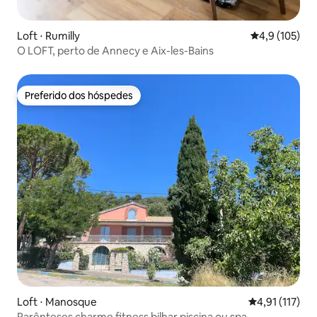
Loft ⋅ Rumilly
4,9 de uma av
4,9 (105)
O LOFT, perto de Annecy e Aix-les-Bains
Preferido dos hóspedes
Preferido dos hóspedes
Loft ⋅ Manosque
4,91 de uma av
4,91 (117)
Parênteses charme fitness bilhar piscina ou spa