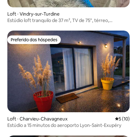
Loft ⋅ Vindry-sur-Turdine
Estúdio loft tranquilo de 37 m², TV de 75", térreo,
estacionamento
Preferido dos hóspedes
Preferido dos hóspedes
Loft ⋅ Charvieu-Chavagneux
5 de uma a
5 (10)
Estúdio a 15 minutos do aeroporto Lyon-Saint-Exupéry