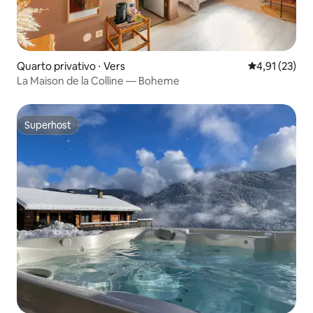
Quarto privativo ⋅ Vers
4,91 de uma a
4,91 (23)
La Maison de la Colline — Boheme
Superhost
Superhost