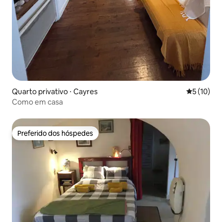
Quarto privativo ⋅ Cayres
5 de uma a
5 (10)
Como em casa
Preferido dos hóspedes
Preferido dos hóspedes