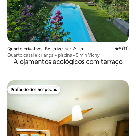
Quarto privativo ⋅ Bellerive-sur-Allier
5 de uma a
5 (11)
Quarto casal e criança + piscina - 5 min Vichy
Alojamentos ecológicos com terraço
Preferido dos hóspedes
Preferido dos hóspedes