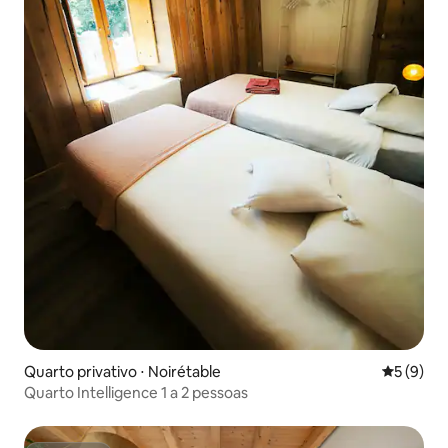
Quarto privativo ⋅ Noirétable
5 de uma 
5 (9)
Quarto Intelligence 1 a 2 pessoas