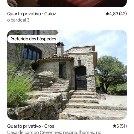
Quarto privativo ⋅ Culoz
4,83 de uma a
4,83 (42)
o cardeal 3
Preferido dos hóspedes
Preferido dos hóspedes
Quarto privativo ⋅ Cros
5 de uma a
5 (51)
Casa de campo Cévennes: piscina, lhamas, rio