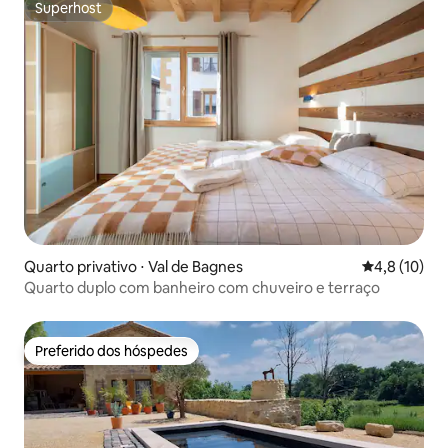
Superhost
Superhost
Quarto privativo ⋅ Val de Bagnes
4,8 de uma a
4,8 (10)
Quarto duplo com banheiro com chuveiro e terraço
Preferido dos hóspedes
Preferido dos hóspedes