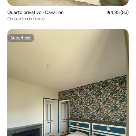
Quarto privativo ⋅ Cavaillon
4,95 de uma a
4,95 (83)
O quarto da fonte
Superhost
Superhost