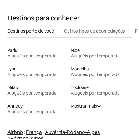
Destinos para conhecer
Destinos perto de você
Outros tipos de acomodações
Pr
Paris
Nice
Aluguéis por temporada
Aluguéis por temporada
Lyon
Marselha
Aluguéis por temporada
Aluguéis por temporada
Milão
Toulouse
Aluguéis por temporada
Aluguéis por temporada
Annecy
Mostrar mais
Aluguéis por temporada
Airbnb
França
Auvérnia-Ródano-Alpes
Ródano-Alpes