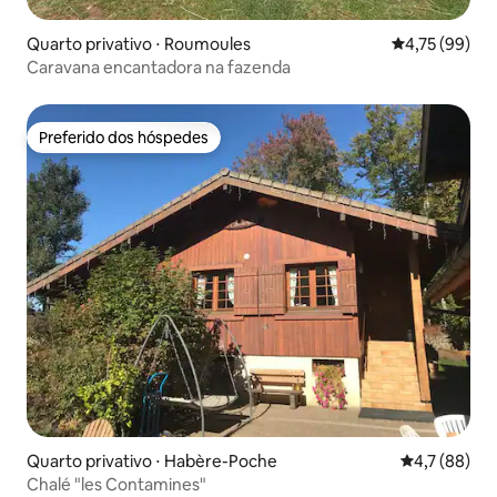
Quarto privativo ⋅ Roumoules
4,75 de uma a
4,75 (99)
Caravana encantadora na fazenda
Preferido dos hóspedes
Preferido dos hóspedes
Quarto privativo ⋅ Habère-Poche
4,7 de uma a
4,7 (88)
Chalé "les Contamines"