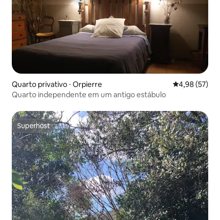
Quarto privativo ⋅ Orpierre
4,98 de uma a
4,98 (57)
Quarto independente em um antigo estábulo
Superhost
Superhost