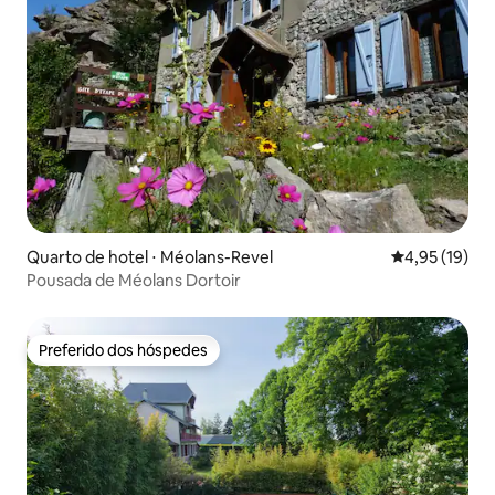
Quarto de hotel ⋅ Méolans-Revel
4,95 de uma a
4,95 (19)
Pousada de Méolans Dortoir
Preferido dos hóspedes
Preferido dos hóspedes