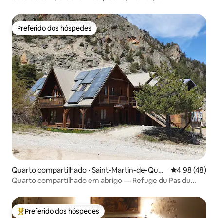
Preferido dos hóspedes
Preferido dos hóspedes
Quarto compartilhado ⋅ Saint-Martin-de-Quey
4,98 de uma a
4,98 (48)
rières
Quarto compartilhado em abrigo — Refuge du Pas du
Loup
Preferido dos hóspedes
Entre os melhores preferidos dos hóspedes