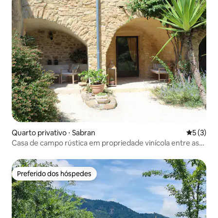
Quarto privativo ⋅ Sabran
5 de uma 
5 (3)
Casa de campo rústica em propriedade vinícola entre as
vinhas
Preferido dos hóspedes
Preferido dos hóspedes