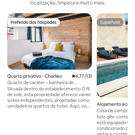
localização, limpeza e muito mais.
Preferido dos hóspedes
Superhost
Preferido dos hóspedes
Superhost
Quarto privativo ⋅ Charlieu
4,77 de uma avaliação média de
4,77 (13)
Quarto de caráter – banheira de
hidromassagem dupla e vista para os
Situada dentro do estabelecimento O fil
telhados
de soie, esta propriedade oferece várias
suítes independentes, projetadas como
Alojamento ecológ
verdadeiros quartos de hotel. Aqui, você
Casa de campo "L
encontrará um quarto exclusivo com um
condicionado, pisc
Este gîte contem
ambiente aconchegante e diferenciado,
pessoas
está equipado (WI-
equipado com uma banheira de
condicionado para 4. Grande sa
hidromassagem para duas pessoas para
jantar e cozinha c
um momento de relaxamento, além de