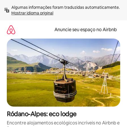
Pular
Algumas informações foram traduzidas automaticamente. 
para
Mostrar idioma original
o
conteúdo
Anuncie seu espaço no Airbnb
Ródano-Alpes: eco lodge
Encontre alojamentos ecológicos incríveis no Airbnb e