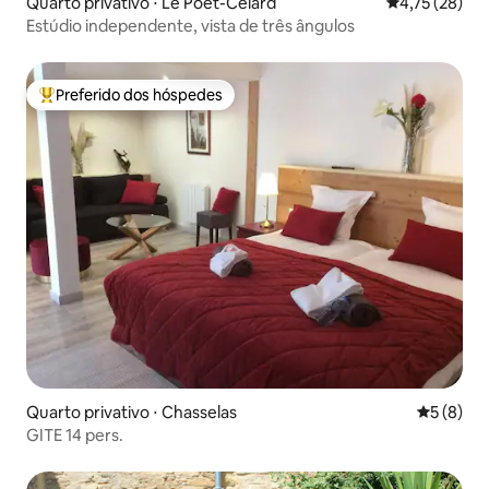
Quarto privativo ⋅ Le Poët-Célard
4,75 de uma a
4,75 (28)
Estúdio independente, vista de três ângulos
Preferido dos hóspedes
Entre os melhores preferidos dos hóspedes
Quarto privativo ⋅ Chasselas
5 de uma 
5 (8)
GITE 14 pers.