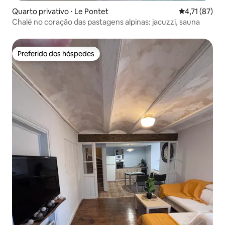
Quarto privativo ⋅ Le Pontet
4,71 de uma a
4,71 (87)
Chalé no coração das pastagens alpinas: jacuzzi, sauna
Preferido dos hóspedes
Preferido dos hóspedes