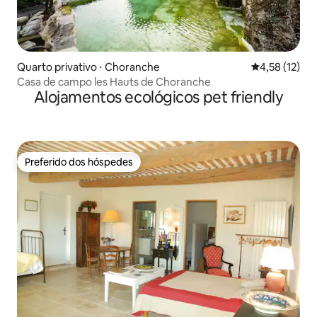
Quarto privativo ⋅ Choranche
4,58 de uma a
4,58 (12)
Casa de campo les Hauts de Choranche
Alojamentos ecológicos pet friendly
Preferido dos hóspedes
Preferido dos hóspedes