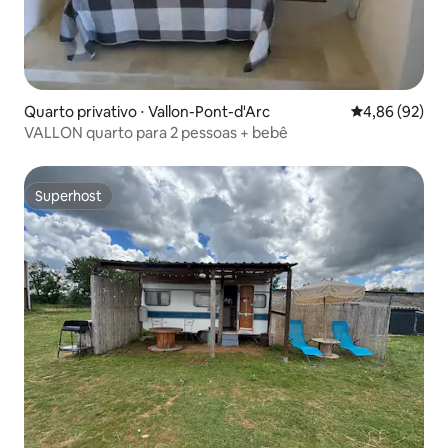
Quarto privativo ⋅ Vallon-Pont-d'Arc
4,86 de uma a
4,86 (92)
VALLON quarto para 2 pessoas + bebê
Superhost
Superhost