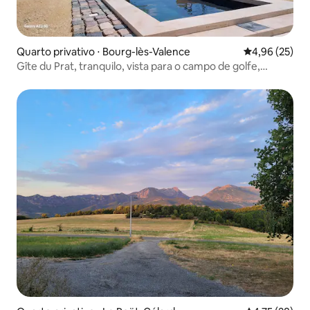
Quarto privativo ⋅ Bourg-lès-Valence
4,96 de uma a
4,96 (25)
Gîte du Prat, tranquilo, vista para o campo de golfe,
bicicletas disponíveis