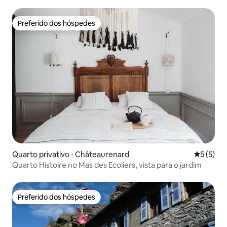
bicicleta
Preferido dos hóspedes
Preferido dos hóspedes
Quarto privativo ⋅ Châteaurenard
5 de uma 
5 (5)
Quarto Histoire no Mas des Ecoliers, vista para o jardim
Preferido dos hóspedes
Preferido dos hóspedes