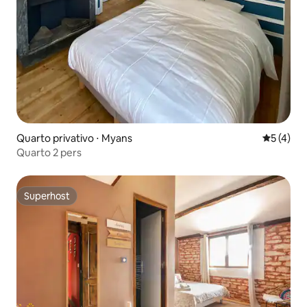
Quarto privativo ⋅ Myans
5 de uma 
5 (4)
Quarto 2 pers
Superhost
Superhost