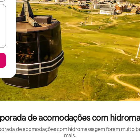
emporada de acomodações com hidroma
porada de acomodações com hidromassagem foram muito bem 
mais.