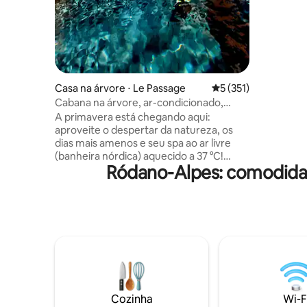
extremida
natureza a
comentári
Localizad
em uma fa
cultiva a
azeite DO
Casa na árvore ⋅ Le Passage
5 de uma avaliação m
5 (351)
ÚNICO!!
Cabana na árvore, ar-condicionado,
vista, spa privativo quente/frio
A primavera está chegando aqui:
aproveite o despertar da natureza, os
dias mais amenos e seu spa ao ar livre
(banheira nórdica) aquecido a 37 °C!
Ródano-Alpes: comodida
Vistas deslumbrantes, um interior
aconchegante com um projetor de
vídeo. O refúgio perfeito na natureza
para relaxar e recarregar as energias. ✨
Uma ocasião especial? Torne sua estadia
ainda mais especial com a nossa opção
“Romântica” (pétalas, velas de LED) ou
“Noite brilhante” (com champanhe).
Perfeito para surpreender seu parceiro!
(Detalhes e preços na seção “Outras
Cozinha
Wi-F
observações” abaixo 👇).