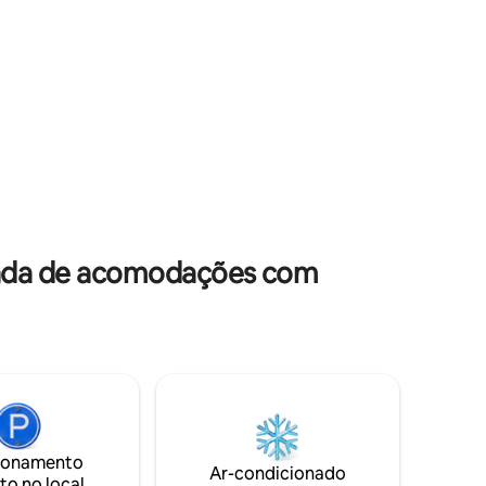
stante,
suave das estrelas. Mergulhe em uma
banheira para dois, deixe os jatos
massagearem seu corpo e aproveite ao
Café da
máximo esse momento de relaxamento.
go no
Equipada com uma cozinha prática, você
eservada
pode preparar refeições deliciosas para
s, Christian
desfrutar a dois.
rada de acomodações com
ionamento
Ar-condicionado
to no local