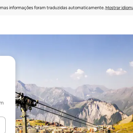
mas informações foram traduzidas automaticamente. 
Mostrar idioma
om
ore-os usando as seta para cima e para baixo do teclado ou tocando e