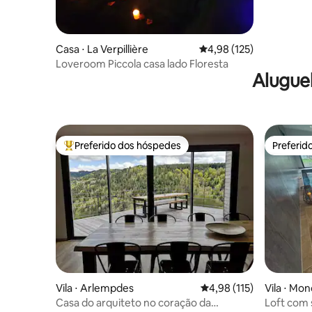
Casa ⋅ La Verpillière
4,98 de uma avaliação m
4,98 (125)
Loveroom Piccola casa lado Floresta
Alugue
Preferido dos hóspedes
Preferid
Entre os melhores preferidos dos hóspedes
Preferid
Vila ⋅ Arlempdes
4,98 de uma avaliação m
4,98 (115)
Vila ⋅ Mo
Casa do arquiteto no coração da
Loft com s