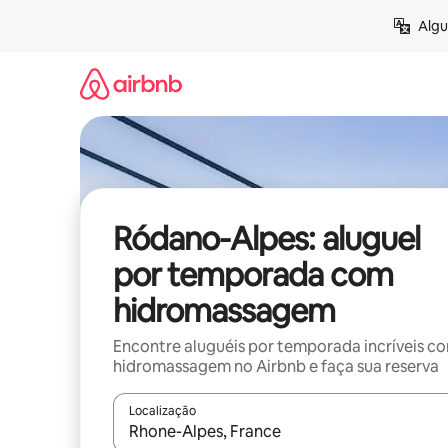
Pular
Algu
para
o
conteúdo
Ródano-Alpes: aluguel
por temporada com
hidromassagem
Encontre aluguéis por temporada incríveis c
hidromassagem no Airbnb e faça sua reserva
Localização
Quando os resultados estiverem disponíveis, expl