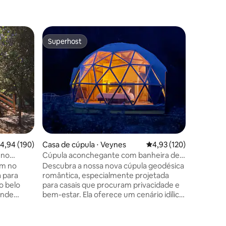
Microcasa
Superhost
Preferi
os hóspedes
Superhost
Preferi
Eyrieux
Chalé ac
vidro • L
Esta prop
localizad
alturas 
chalé de
bambus e
ritmo da
aberturas
encher de
Decoraçã
ções
,94 de uma avaliação média de 5, 190 avaliações
4,94 (190)
Casa de cúpula ⋅ Veynes
4,93 de uma avaliação 
4,93 (120)
absoluto. De setembro a abril, s
possível 
 no
Cúpula aconchegante com banheira de
nórdico 
hidromassagem superconfortável
ém no
Descubra a nossa nova cúpula geodésica
romântica, especialmente projetada
o belo
para casais que procuram privacidade e
ande
bem-estar. Ela oferece um cenário idílico
ão
para compartilhar momentos especiais.
Ardèche, a
Imagine-se em uma cúpula
semitransparente, deixando entrar a luz