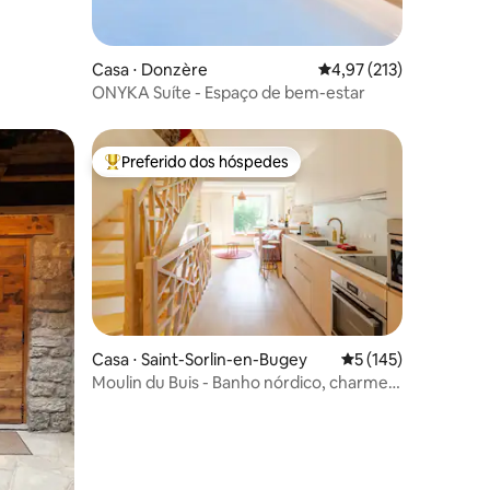
Casa ⋅ Donzère
4,97 de uma avaliação 
4,97 (213)
ONYKA Suíte - Espaço de bem-estar
Preferido dos hóspedes
os hóspedes
Entre os melhores preferidos dos hóspedes
Casa ⋅ Saint-Sorlin-en-Bugey
5 de uma avaliação 
5 (145)
Moulin du Buis - Banho nórdico, charme e
ções
relaxamento