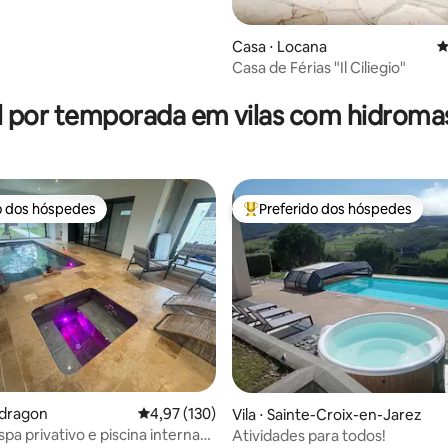
Casa ⋅ Locana
4
Casa de Férias "Il Ciliegio"
édia de 5, 125 avaliações
l por temporada em vilas com hidrom
o dos hóspedes
Preferido dos hóspedes
o dos hóspedes
Entre os melhores preferidos d
édia de 5, 115 avaliações
ndragon
4,97 de uma avaliação média de 5, 130 avalia
4,97 (130)
Vila ⋅ Sainte-Croix-en-Jarez
pa privativo e piscina interna
Atividades para todos!