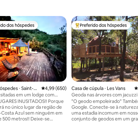
rido dos hóspedes
Preferido dos hóspedes
 melhores preferidos dos hóspedes
Entre os melhores preferidos d
óspedes ⋅ Saint-M
4,99 de uma avaliação média de 5, 650 avalia
4,99 (650)
Casa de cúpula ⋅ Les Vans
4
Var
usitadas em um lodge com
Geoda nas árvores com jacuzzi
terraço
LUGARES INUSITADOS!! Porque
"O geodo empoleirado" Tamb
rá no único lugar da região de
Google. Conecte-se à natureza para
-Costa Azul sem ninguém em
uma estadia incomum em noss
e 500 metros!! Deixe-se
conjunto de geodos em um gr
pelo nosso incrível alojamento,
terraço de madeira a 3 m do ch
a com um terraço suspenso de
cercado por árvores no sul de 
m jacuzzi ao ar livre em uma
3 km do centro de Les Vans - De frente