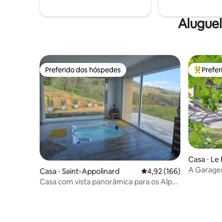
Alugue
Preferido dos hóspedes
Prefe
Preferido dos hóspedes
Entre os
Casa ⋅ Le
A Garage
Casa ⋅ Saint-Appolinard
4,92 de uma avaliação m
4,92 (166)
Casa com vista panorâmica para os Alpes
e spa privativo