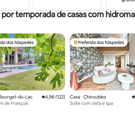
l por temporada de casas com hidrom
rido dos hóspedes
Preferido dos hóspedes
 melhores preferidos dos hóspedes
Entre os melhores preferidos d
 Bourget-du-Lac
4,96 de uma avaliação média de 5, 122 avalia
4,96 (122)
Casa ⋅ Chiroubles
4
m de François
Suíte com vista e spa
édia de 5, 166 avaliações