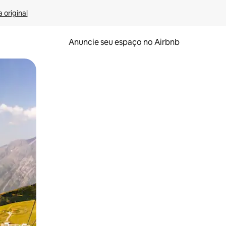
 original
Anuncie seu espaço no Airbnb
 deslizando o dedo na tela.