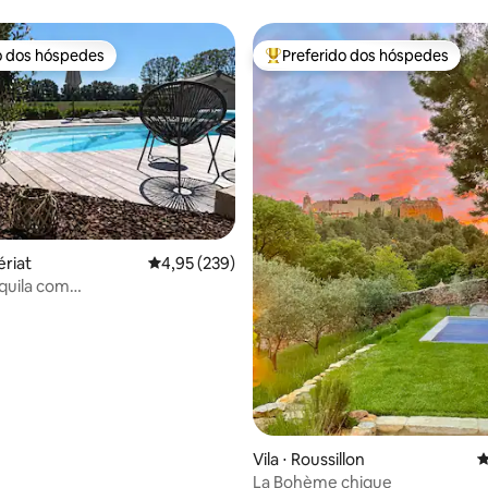
o dos hóspedes
Preferido dos hóspedes
o dos hóspedes
Entre os melhores preferidos d
édia de 5, 202 avaliações
ériat
4,95 de uma avaliação média de 5, 239 avalia
4,95 (239)
quila com
hurrasqueira/ar-
ado/jacuzzi
Vila ⋅ Roussillon
4
La Bohème chique