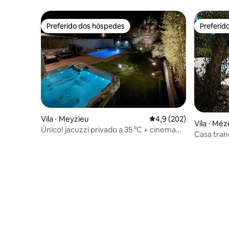
natureza
aquecida
Preferido dos hóspedes
Preferid
Preferido dos hóspedes
Preferid
Vila ⋅ Meyzieu
4,9 de uma avaliação m
4,9 (202)
Vila ⋅ Méz
Único! jacuzzi privado a 35 °C + cinema
Casa tran
Vila inteira
piscina/c
condicion