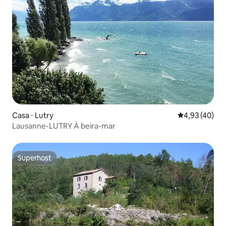
Casa ⋅ Lutry
4,93 de uma a
4,93 (40)
Lausanne-LUTRY À beira-mar
Superhost
Superhost