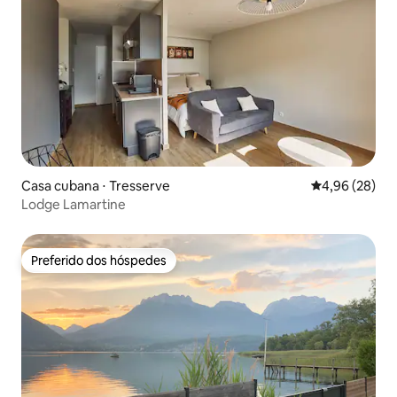
Casa cubana ⋅ Tresserve
4,96 de uma a
4,96 (28)
Lodge Lamartine
Preferido dos hóspedes
Preferido dos hóspedes