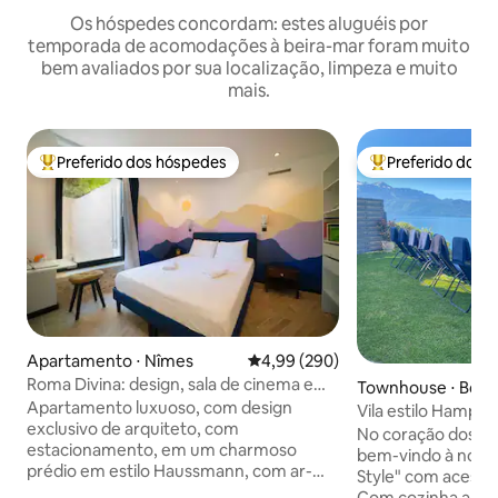
Os hóspedes concordam: estes aluguéis por
temporada de acomodações à beira-mar foram muito
bem avaliados por sua localização, limpeza e muito
mais.
Preferido dos hóspedes
Preferido dos 
Entre os melhores preferidos dos hóspedes
Entre os melhore
Apartamento ⋅ Nîmes
4,99 de uma avaliação média de 5
4,99 (290)
Roma Divina: design, sala de cinema e
Townhouse ⋅ Bour
jardim
Apartamento luxuoso, com design
aux
Vila estilo Hampt
exclusivo de arquiteto, com
sauna e banheira
No coração dos vi
estacionamento, em um charmoso
bem-vindo à noss
prédio em estilo Haussmann, com ar-
Style" com acesso
condicionado de ciclo reverso sem dutos
Com cozinha abert