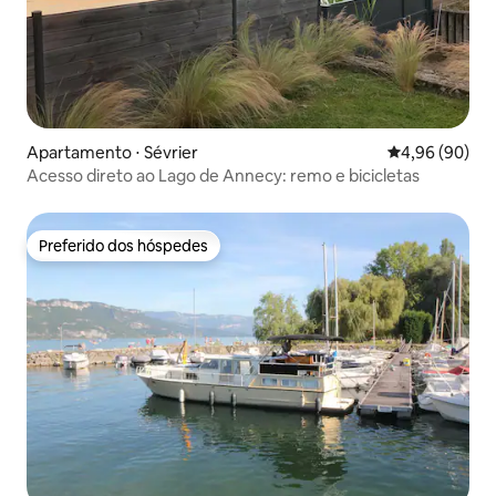
Apartamento ⋅ Sévrier
4,96 de uma av
4,96 (90)
Acesso direto ao Lago de Annecy: remo e bicicletas
Preferido dos hóspedes
Preferido dos hóspedes