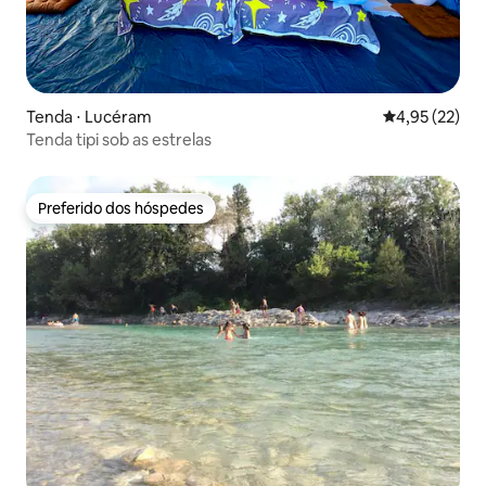
Tenda ⋅ Lucéram
4,95 de uma a
4,95 (22)
Tenda tipi sob as estrelas
Preferido dos hóspedes
Preferido dos hóspedes