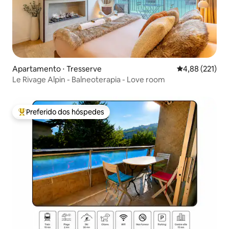
Apartamento ⋅ Tresserve
4,88 de uma av
4,88 (221)
Le Rivage Alpin - Balneoterapia - Love room
Preferido dos hóspedes
Entre os melhores preferidos dos hóspedes