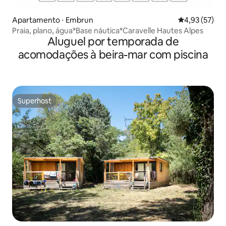
Apartamento ⋅ Embrun
4,93 de uma a
4,93 (57)
Praia, plano, água*Base náutica*Caravelle Hautes Alpes
Aluguel por temporada de
acomodações à beira-mar com piscina
Superhost
Superhost