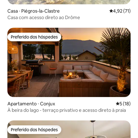
Casa ⋅ Piégros-la-Clastre
4,92 de uma a
4,92 (71)
Casa com acesso direto ao Drôme
Preferido dos hóspedes
Preferido dos hóspedes
Apartamento ⋅ Conjux
5 de uma a
5 (18)
À beira do lago - terraço privativo e acesso direto à praia
Preferido dos hóspedes
Preferido dos hóspedes