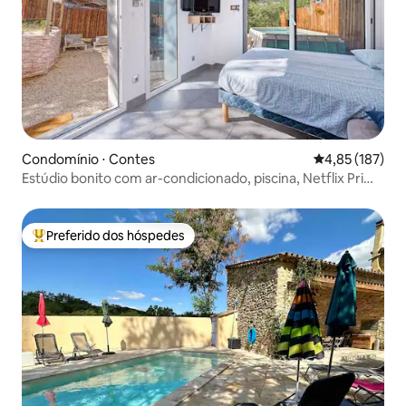
Condomínio ⋅ Contes
4,85 de uma av
4,85 (187)
Estúdio bonito com ar-condicionado, piscina, Netflix Prime
Video
Preferido dos hóspedes
Entre os melhores preferidos dos hóspedes