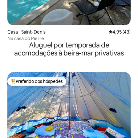
Casa ⋅ Saint-Denis
4,95 de uma a
4,95 (43)
Na casa do Pierre
Aluguel por temporada de
acomodações à beira-mar privativas
Preferido dos hóspedes
Entre os melhores preferidos dos hóspedes