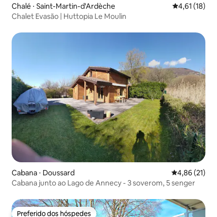
Chalé ⋅ Saint-Martin-d'Ardèche
4,61 de uma a
4,61 (18)
Chalet Evasão | Huttopia Le Moulin
Cabana ⋅ Doussard
4,86 de uma a
4,86 (21)
Cabana junto ao Lago de Annecy - 3 soverom, 5 senger
Preferido dos hóspedes