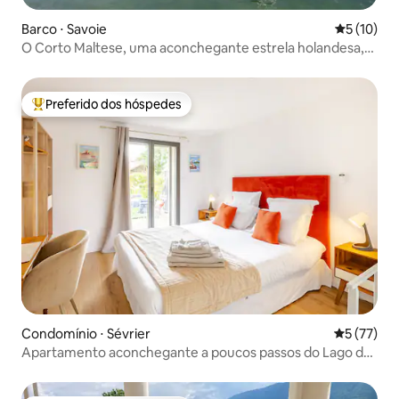
Barco ⋅ Savoie
5 de uma a
5 (10)
O Corto Maltese, uma aconchegante estrela holandesa,
no cais
Preferido dos hóspedes
Entre os melhores preferidos dos hóspedes
Condomínio ⋅ Sévrier
5 de uma a
5 (77)
Apartamento aconchegante a poucos passos do Lago de
Annecy.