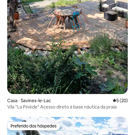
Casa ⋅ Savines-le-Lac
5 de uma a
5 (20)
Vila "La Pinède" Acesso direto à base náutica da praia
Preferido dos hóspedes
Preferido dos hóspedes