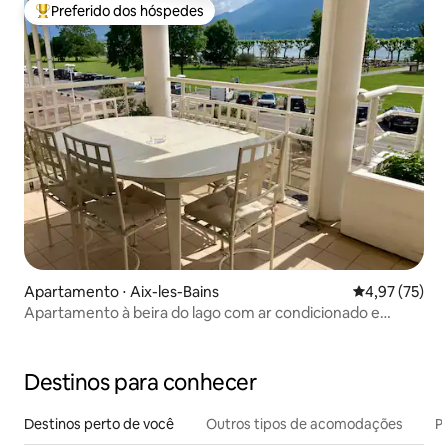
Preferido dos hóspedes
Entre os melhores preferidos dos hóspedes
Apartamento ⋅ Aix-les-Bains
4,97 de uma a
4,97 (75)
Apartamento à beira do lago com ar condicionado e
garagem
Destinos para conhecer
Destinos perto de você
Outros tipos de acomodações
Pr