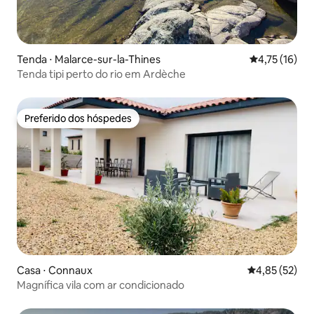
Tenda ⋅ Malarce-sur-la-Thines
4,75 de uma a
4,75 (16)
Tenda tipi perto do rio em Ardèche
Preferido dos hóspedes
Preferido dos hóspedes
Casa ⋅ Connaux
4,85 de uma a
4,85 (52)
Magnífica vila com ar condicionado