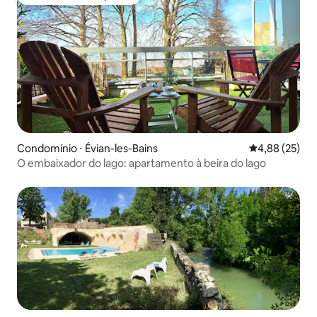
Preferido dos hóspedes
Condomínio ⋅ Évian-les-Bains
4,88 de uma a
4,88 (25)
O embaixador do lago: apartamento à beira do lago