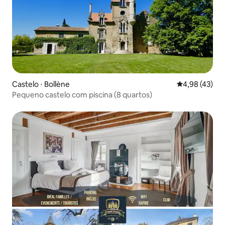
Castelo ⋅ Bollène
4,98 de uma a
4,98 (43)
Pequeno castelo com piscina (8 quartos)