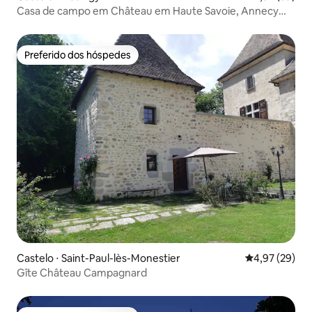
Casa de campo em Château em Haute Savoie, Annecy
Genebra
Preferido dos hóspedes
Preferido dos hóspedes
Castelo ⋅ Saint-Paul-lès-Monestier
4,97 de uma a
4,97 (29)
Gîte Château Campagnard