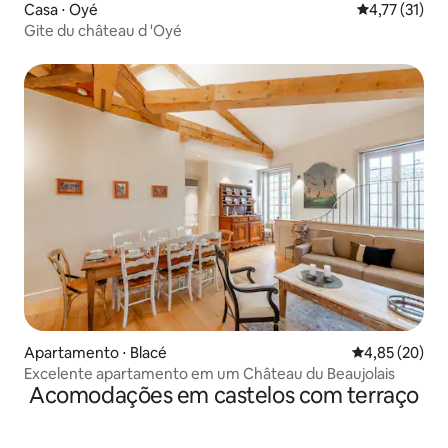
Casa ⋅ Oyé
4,77 de uma a
4,77 (31)
Gite du château d 'Oyé
Apartamento ⋅ Blacé
4,85 de uma a
4,85 (20)
Excelente apartamento em um Château du Beaujolais
Acomodações em castelos com terraço