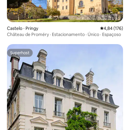
Castelo ⋅ Pringy
4,84 de uma av
4,84 (176)
Château de Proméry · Estacionamento · Único · Espaçoso
Superhost
Superhost