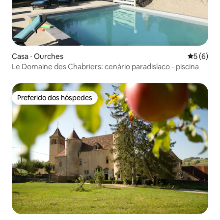
Casa ⋅ Ourches
5 de uma 
5 (6)
Le Domaine des Chabriers: cenário paradisíaco - piscina
Preferido dos hóspedes
Preferido dos hóspedes