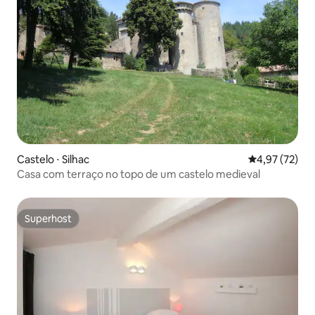
Castelo ⋅ Silhac
4,97 de uma a
4,97 (72)
Casa com terraço no topo de um castelo medieval
Superhost
Superhost