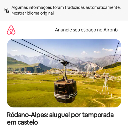
Pular
Algumas informações foram traduzidas automaticamente. 
para
Mostrar idioma original
o
conteúdo
Anuncie seu espaço no Airbnb
Ródano-Alpes: aluguel por temporada
em castelo