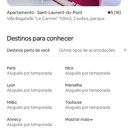
Apartamento ⋅ Saint-Laurent-du-Pont
5 de uma a
5 (16)
Villa Bagatelle "Le Carmin" 110m2, 2 suítes, parque
Destinos para conhecer
Destinos perto de você
Outros tipos de acomodações
Pr
Paris
Nice
Aluguéis por temporada
Aluguéis por temporada
Lyon
Marselha
Aluguéis por temporada
Aluguéis por temporada
Milão
Toulouse
Aluguéis por temporada
Aluguéis por temporada
Annecy
Mostrar mais
Aluguéis por temporada