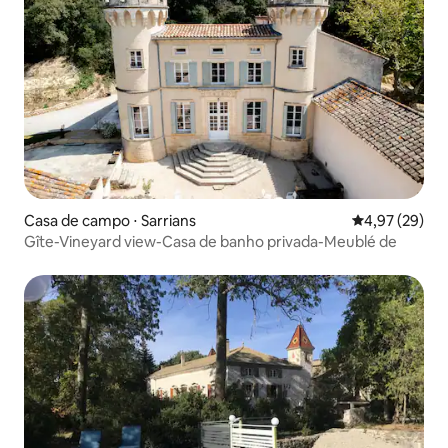
Casa de campo ⋅ Sarrians
4,97 de uma a
4,97 (29)
Gîte-Vineyard view-Casa de banho privada-Meublé de