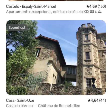
Castelo ⋅ Espaly-Saint-Marcel
4,69 de uma av
4,69 (150)
Apartamento excepcional, edifício do século XIX 🏰🌷⛰
Superhost
Superhost
Casa ⋅ Saint-Uze
4,64 de uma a
4,64 (44)
Casa do pároco — Château de Rochetaillée