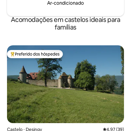
Ar-condicionado
Acomodações em castelos ideais para
famílias
Preferido dos hóspedes
Entre os melhores preferidos dos hóspedes
Castelo ⋅ Desingy
4,97 de uma a
4,97 (39)