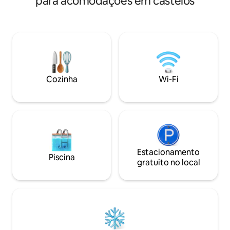
para acomodações em castelos
Espaço privativo 
pátio privativo. Localizada no coração de
móveis de jardim 
uma aldeia nos limites de Garrigues,
Terraço de madeira
perto da Pont du Gard (a 15 minutos da
casa em frente à 
estação de TGV Nîmes Pont du Gard, a
um jardim fechado
20 minutos das Arènes de Nîmes, a 25
disponíveis. Gran
minutos de Uzès, a 45 minutos da
a brincar e relaxar
Camargue e das praias e a 1 hora de
disponível durante 
Arles, Avignon e Montpellier). Acesso à
Cozinha
Wi-Fi
piscina compartilhada com os
proprietários do início de maio ao final de
setembro.
Estacionamento
Piscina
gratuito no local