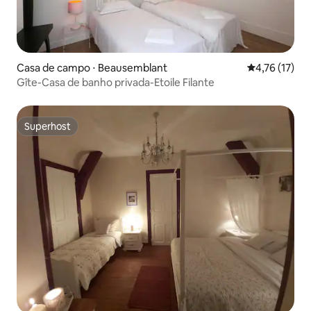
Casa de campo ⋅ Beausemblant
4,76 de uma a
4,76 (17)
Gîte-Casa de banho privada-Etoile Filante
Superhost
Superhost