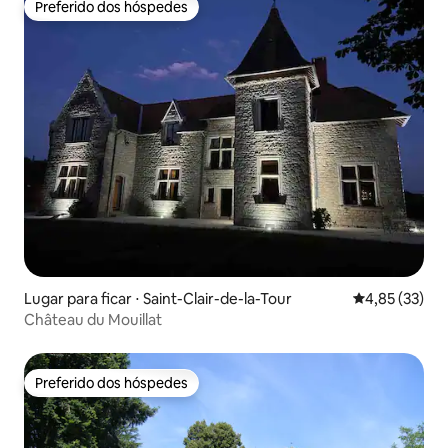
Preferido dos hóspedes
Preferido dos hóspedes
Lugar para ficar ⋅ Saint-Clair-de-la-Tour
4,85 de uma a
4,85 (33)
Château du Mouillat
Preferido dos hóspedes
Preferido dos hóspedes