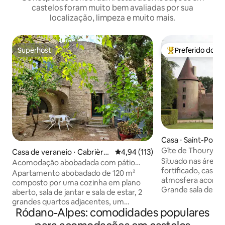
castelos foram muito bem avaliadas por sua
localização, limpeza e muito mais.
Superhost
Preferido dos 
Superhost
Entre os melhore
Casa ⋅ Saint-Pourç
esbre
Gîte de Thoury a 3
Casa de veraneio ⋅ Cabrière
4,94 de uma avaliação média de 
4,94 (113)
Situado nas áreas
s
Acomodação abobadada com pátio
fortificado, casa
privado em Cabrières
Apartamento abobadado de 120 m²
atmosfera aconch
composto por uma cozinha em plano
Grande sala de es
aberto, sala de jantar e sala de estar, 2
lareira, com sala de
grandes quartos adjacentes, um
cozinha espaçosa.
Ródano-Alpes: comodidades populares
banheiro e um banheiro com chuveiro
independente. 3 
(cada um com um vaso sanitário) e um