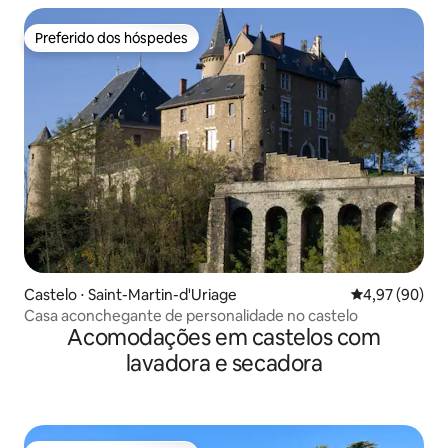
Preferido dos hóspedes
Preferido dos hóspedes
Castelo ⋅ Saint-Martin-d'Uriage
4,97 de uma a
4,97 (90)
Casa aconchegante de personalidade no castelo
Acomodações em castelos com
lavadora e secadora