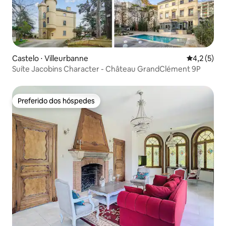
Castelo ⋅ Villeurbanne
4,2 de uma 
4,2 (5)
Suíte Jacobins Character - Château GrandClément 9P
Preferido dos hóspedes
Preferido dos hóspedes