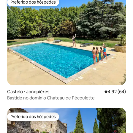
Preferido dos hóspedes
Preferido dos hóspedes
Castelo ⋅ Jonquières
4,92 de uma a
4,92 (64)
Bastide no domínio Chateau de Pécoulette
Preferido dos hóspedes
Preferido dos hóspedes