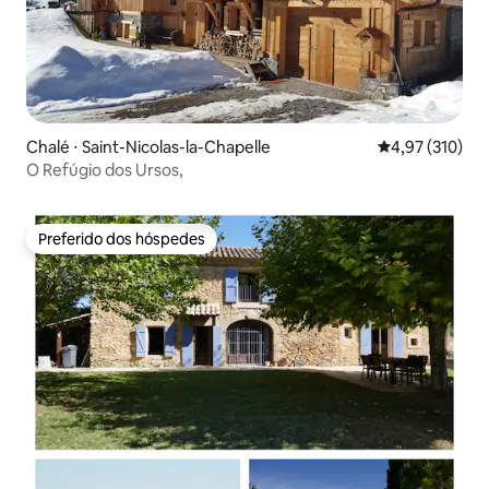
Chalé ⋅ Saint-Nicolas-la-Chapelle
4,97 de uma av
4,97 (310)
O Refúgio dos Ursos,
Preferido dos hóspedes
Preferido dos hóspedes