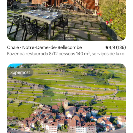
Chalé ⋅ Notre-Dame-de-Bellecombe
4,9 de uma av
4,9 (136)
Fazenda restaurada 8/12 pessoas 140 m², serviços de luxo
Superhost
Superhost