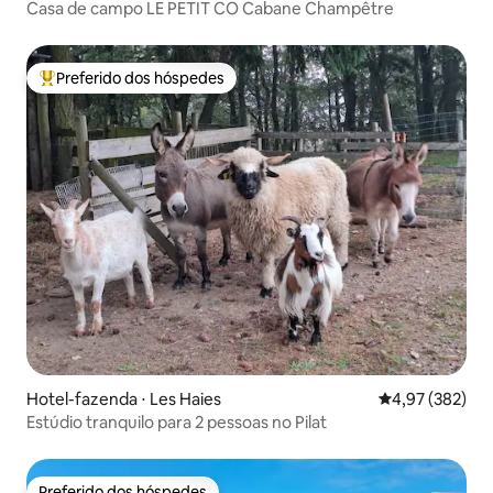
Casa de campo LE PETIT CO Cabane Champêtre
Preferido dos hóspedes
Entre os melhores preferidos dos hóspedes
Hotel-fazenda ⋅ Les Haies
4,97 de uma av
4,97 (382)
Estúdio tranquilo para 2 pessoas no Pilat
Preferido dos hóspedes