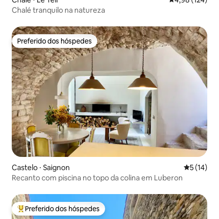
Chalé tranquilo na natureza
Preferido dos hóspedes
Preferido dos hóspedes
Castelo ⋅ Saignon
5 de uma a
5 (14)
Recanto com piscina no topo da colina em Luberon
Preferido dos hóspedes
Entre os melhores preferidos dos hóspedes