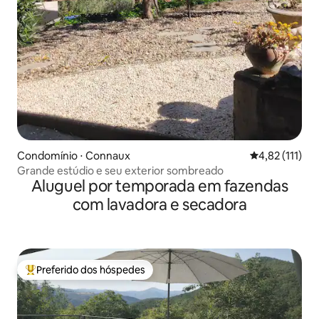
Condomínio ⋅ Connaux
4,82 de uma av
4,82 (111)
Grande estúdio e seu exterior sombreado
Aluguel por temporada em fazendas
com lavadora e secadora
Preferido dos hóspedes
Entre os melhores preferidos dos hóspedes