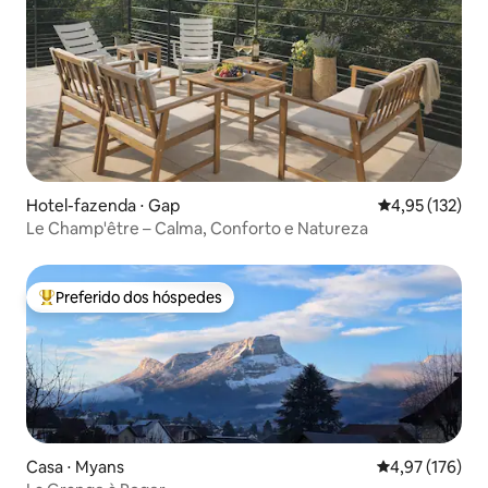
Hotel-fazenda ⋅ Gap
4,95 de uma av
4,95 (132)
Le Champ'être – Calma, Conforto e Natureza
Preferido dos hóspedes
Entre os melhores preferidos dos hóspedes
Casa ⋅ Myans
4,97 de uma av
4,97 (176)