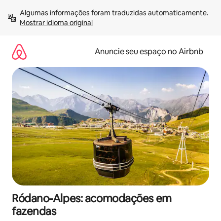
Pular
Algumas informações foram traduzidas automaticamente. 
para
Mostrar idioma original
o
conteúdo
Anuncie seu espaço no Airbnb
Ródano-Alpes: acomodações em
fazendas