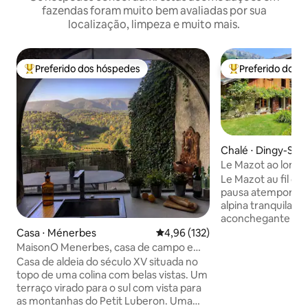
fazendas foram muito bem avaliadas por sua
localização, limpeza e muito mais.
Preferido dos hóspedes
Preferido dos 
Entre os melhores preferidos dos hóspedes
Entre os melhore
Chalé ⋅ Dingy-Sain
Le Mazot ao long
Le Mazot au fil d
pausa atemporal. 
alpina tranquila, e
aconchegante entr
cercado por dois 
Casa ⋅ Ménerbes
4,96 de uma avaliação média de 
4,96 (132)
natureza. A uma a
MaisonO Menerbes, casa de campo em
pé do planalto de 
Provença
Casa de aldeia do século XV situada no
localizado entre o
topo de uma colina com belas vistas. Um
e as encostas de A
terraço virado para o sul com vista para
base perfeita para
as montanhas do Petit Luberon. Uma