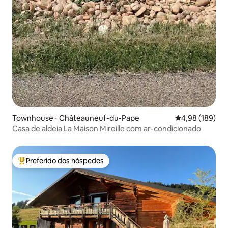
Townhouse ⋅ Châteauneuf-du-Pape
4,98 de uma av
4,98 (189)
Casa de aldeia La Maison Mireille com ar-condicionado
Preferido dos hóspedes
Entre os melhores preferidos dos hóspedes