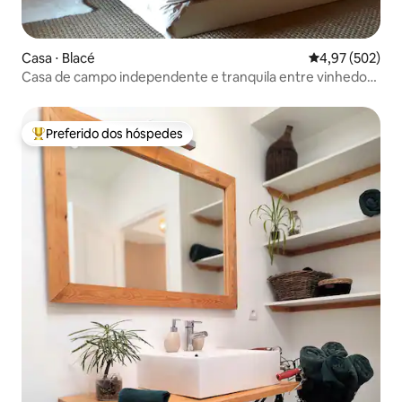
Casa ⋅ Blacé
4,97 de uma av
4,97 (502)
Casa de campo independente e tranquila entre vinhedos
e colinas
Preferido dos hóspedes
Entre os melhores preferidos dos hóspedes