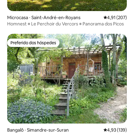
Microcasa ⋅ Saint-André-en-Royans
4,91 de uma av
4,91 (207)
Homnest ※ Le Perchoir du Vercors ※ Panorama dos Picos
Preferido dos hóspedes
Preferido dos hóspedes
Bangalô ⋅ Simandre-sur-Suran
4,93 de uma av
4,93 (139)