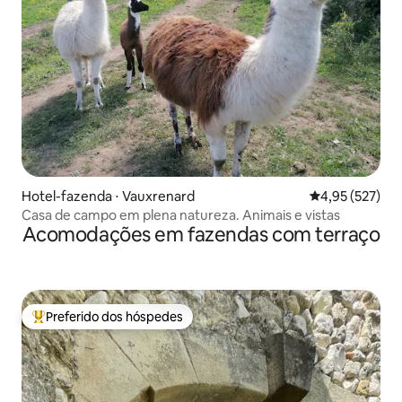
Hotel-fazenda ⋅ Vauxrenard
4,95 de uma av
4,95 (527)
Casa de campo em plena natureza. Animais e vistas
Acomodações em fazendas com terraço
Preferido dos hóspedes
Entre os melhores preferidos dos hóspedes