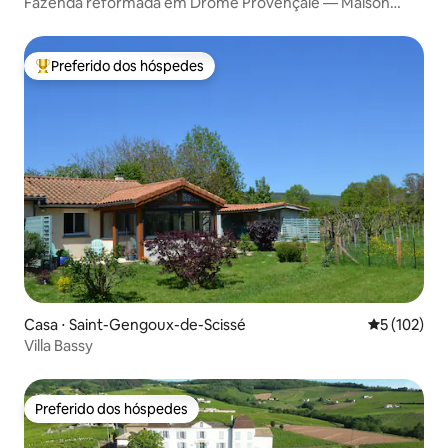
Fazenda reformada em Drôme Provençale — Maison
Bompard
Preferido dos hóspedes
Entre os melhores preferidos dos hóspedes
Casa ⋅ Saint-Gengoux-de-Scissé
5 de uma av
5 (102)
Villa Bassy
Preferido dos hóspedes
Preferido dos hóspedes