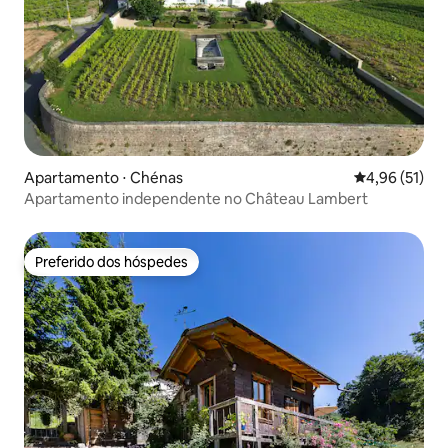
Apartamento ⋅ Chénas
4,96 de uma a
4,96 (51)
Apartamento independente no Château Lambert
Preferido dos hóspedes
Preferido dos hóspedes