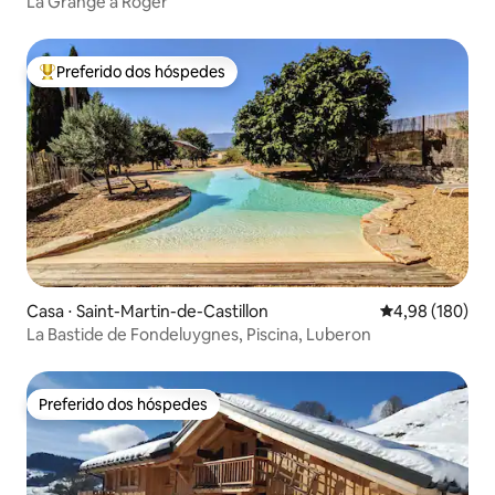
La Grange à Roger
Preferido dos hóspedes
Entre os melhores preferidos dos hóspedes
Casa ⋅ Saint-Martin-de-Castillon
4,98 de uma av
4,98 (180)
La Bastide de Fondeluygnes, Piscina, Luberon
Preferido dos hóspedes
Preferido dos hóspedes