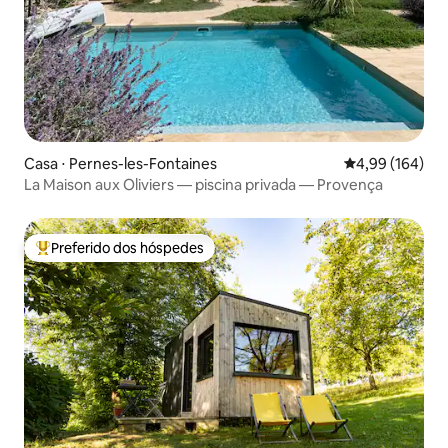
Casa ⋅ Pernes-les-Fontaines
4,99 de uma av
4,99 (164)
La Maison aux Oliviers — piscina privada — Provença
Preferido dos hóspedes
Entre os melhores preferidos dos hóspedes