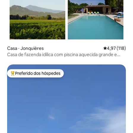
Casa ⋅ Jonquières
4,97 de uma av
4,97 (118)
Casa de fazenda idílica com piscina aquecida grande e
jardim privativo
Preferido dos hóspedes
Entre os melhores preferidos dos hóspedes