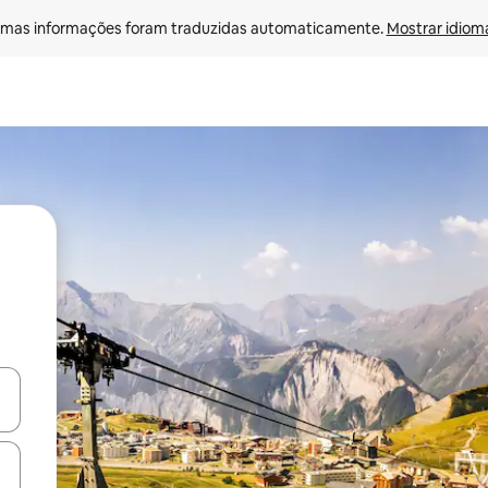
mas informações foram traduzidas automaticamente. 
Mostrar idioma
ore-os usando as seta para cima e para baixo do teclado ou tocando e