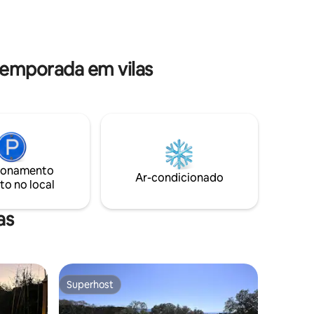
o a
churrasco, terraço coberto de 80 m² sob
a casa. Lençóis € 8/cama Toalhas não
inclusas
temporada em vilas
ionamento
Ar-condicionado
to no local
as
Superhost
Superhost