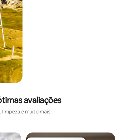
ótimas avaliações
 limpeza e muito mais.
Vila ⋅ Pr