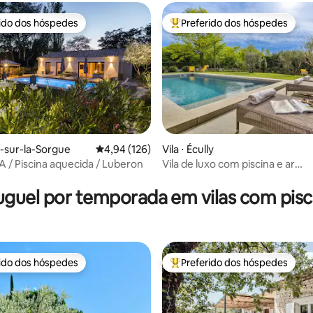
rido dos hóspedes
Preferido dos hóspedes
 melhores preferidos dos hóspedes
Entre os melhores preferidos d
média de 5, 19 avaliações
sle-sur-la-Sorgue
4,94 de uma avaliação média de 5, 126 avalia
4,94 (126)
Vila ⋅ Écully
 / Piscina aquecida / Luberon
Vila de luxo com piscina e ar
condicionado – Lyon West
uguel por temporada em vilas com pisc
rido dos hóspedes
Preferido dos hóspedes
 melhores preferidos dos hóspedes
Entre os melhores preferidos d