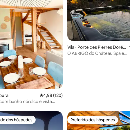
média de 5, 28 avaliações
Vila ⋅ Porte des Pierres Dorée
s
O ABRIGO do Château Spa e
relaxamento
moura
4,98 de uma avaliação média de 5, 120 avalia
4,98 (120)
 com banho nórdico e vista
uída
rido dos hóspedes
Preferido dos hóspedes
 melhores preferidos dos hóspedes
Preferido dos hóspedes