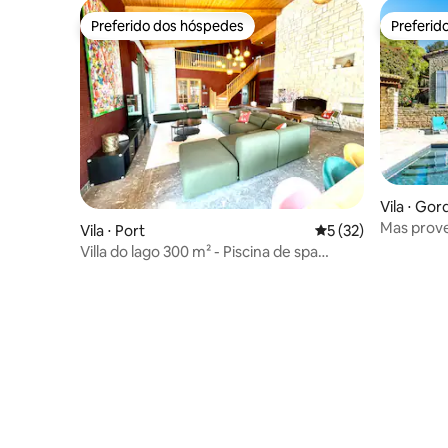
Preferido dos hóspedes
Preferid
Preferido dos hóspedes
Preferid
Vila ⋅ Gor
Mas prove
Vila ⋅ Port
5 de uma avaliação 
5 (32)
da aldeia
Villa do lago 300 m² - Piscina de spa
aquecida - 16 pessoas