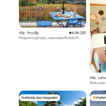
Vila ⋅ Pruzilly
4,96 de uma avaliação 
4,96 (28)
Pequeno paraíso, casa classificada 5*
com vista deslumbrante
Vila ⋅ La
Bela casa
desobstr
Preferido dos hóspedes
Prefe
Preferido dos hóspedes
Entre os