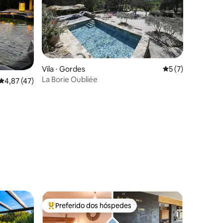
Vila ⋅ Gordes
5 de uma avaliaçã
5 (7)
La Borie Oubliée
4,87 de uma avaliação média de 5, 47 avaliações
4,87 (47)
ções
Preferido dos hóspedes
Entre os melhores preferidos dos hóspedes