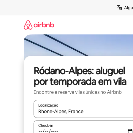
Pular
Algu
para
o
conteúdo
Ródano-Alpes: aluguel
por temporada em vila
Encontre e reserve vilas únicas no Airbnb
Localização
Quando os resultados estiverem disponíveis, expl
Check-in