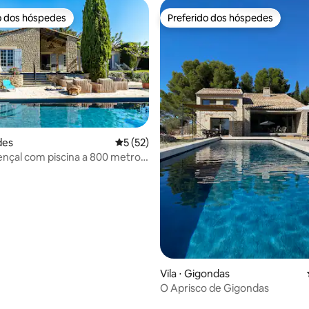
o dos hóspedes
Preferido dos hóspedes
o dos hóspedes
Preferido dos hóspedes
des
5 de uma avaliação média de 5, 52 avalia
5 (52)
nçal com piscina a 800 metros
média de 5, 32 avaliações
Vila ⋅ Gigondas
O Aprisco de Gigondas