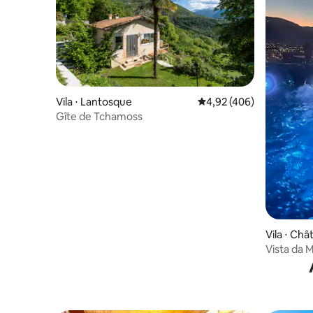
Vila ⋅ Lantosque
4,92 de uma avaliação m
4,92 (406)
Gîte de Tchamoss
Vila ⋅ Châ
Vista da 