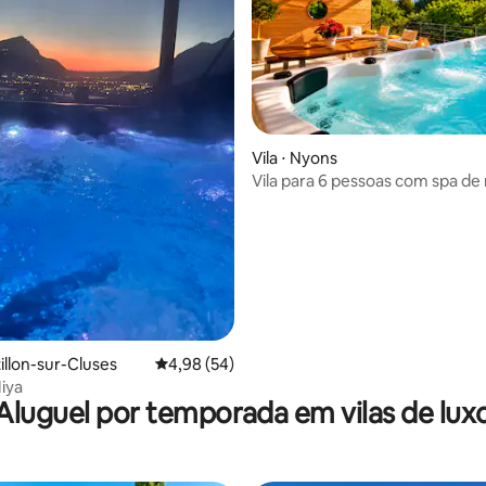
édia de 5, 406 avaliações
Vila ⋅ Nyons
Vila para 6 pessoas com spa de
XXL privativo - Provença
tillon-sur-Cluses
4,98 de uma avaliação média de 5, 54 avalia
4,98 (54)
Miya
Aluguel por temporada em vilas de lux