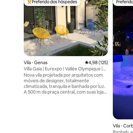
Preferido dos hóspedes
Preferid
Entre os melhores preferidos dos hóspedes
Preferid
Vila ⋅ Genas
4,98 de uma avaliação m
4,98 (125)
Villa Gaïa | Eurexpo | Vallée Olympique |
LDLC | Aeroporto
Nova vila projetada por arquitetos com
móveis de designer, totalmente
climatizada, tranquila e banhada por luz.
A 500 m da praça central, com suas lojas
e restaurantes. 2 suítes, cada uma
equipada com camas king size, roupa de
cama nova com conforto de hotel 5
estrelas e um banheiro privativo. Lindo
terraço externo virado para o sul em
áreas verdes privativas. Estacionamento
Vila ⋅ Cor
seguro para 2 carros. 10 min. para
Baobab: a