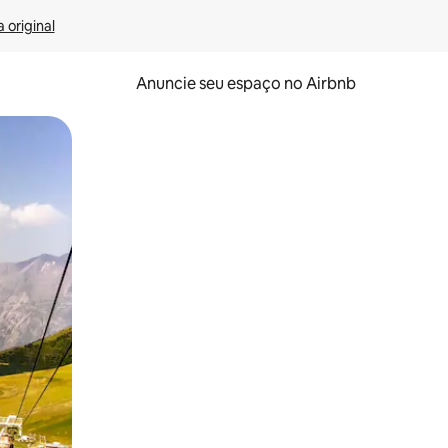
 original
Anuncie seu espaço no Airbnb
 deslizando o dedo na tela.