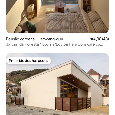
Pensão coreana ⋅ Hamyang-gun
4,98 de uma a
4,98 (43)
Jardim da Floresta Noturna/Equipe Han/Com café da
manhã/Viagem de casal/Acomodação sensível
Preferido dos hóspedes
Preferido dos hóspedes