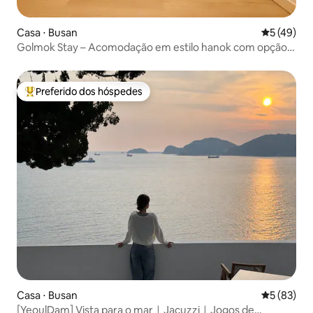
Casa ⋅ Busan
5 de uma a
5 (49)
Golmok Stay – Acomodação em estilo hanok com opção
de vestir hanbok, em Nampo-dong, a 5 minutos do
mercado noturno
Preferido dos hóspedes
Entre os melhores preferidos dos hóspedes
Casa ⋅ Busan
5 de uma a
5 (83)
[YeoulDam] Vista para o marㅣJacuzziㅣJogos de