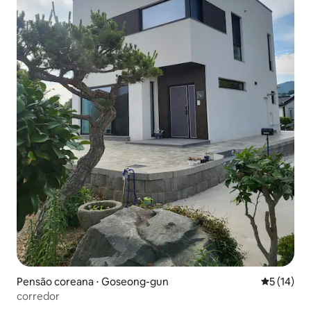
Pensão coreana ⋅ Goseong-gun
5 de uma a
5 (14)
corredor