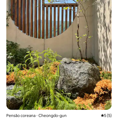
Pensão coreana ⋅ Cheongdo-gun
5 de uma 
5 (5)