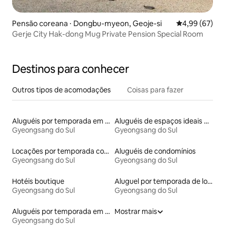
Pensão coreana ⋅ Dongbu-myeon, Geoje-si
4,99 de uma a
4,99 (67)
Gerje City Hak-dong Mug Private Pension Special Room
Destinos para conhecer
Outros tipos de acomodações
Coisas para fazer
Aluguéis por temporada em acampamentos
Aluguéis de espaços ideais para famílias
Gyeongsang do Sul
Gyeongsang do Sul
Locações por temporada com piscina
Aluguéis de condomínios
Gyeongsang do Sul
Gyeongsang do Sul
Hotéis boutique
Aluguel por temporada de lofts
Gyeongsang do Sul
Gyeongsang do Sul
Aluguéis por temporada em resorts
Mostrar mais
Gyeongsang do Sul