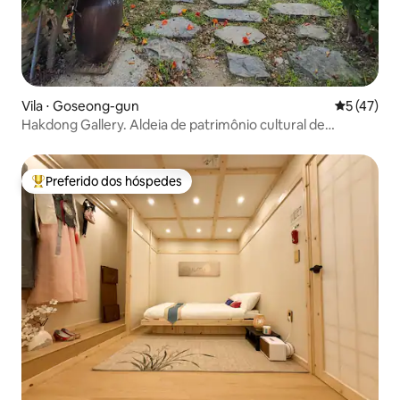
Vila ⋅ Goseong-gun
5 de uma a
5 (47)
Hakdong Gallery. Aldeia de patrimônio cultural de
Eotdamjang, uma casa tradicional hanok de alto padrão
em um jardim de 3.300 m². Interior moderno.
Preferido dos hóspedes
Entre os melhores preferidos dos hóspedes