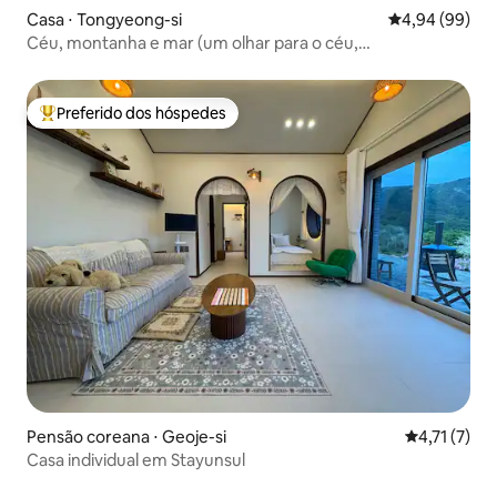
Casa ⋅ Tongyeong-si
4,94 de uma av
4,94 (99)
Céu, montanha e mar (um olhar para o céu,
montanha.mar, com um terraço)
Preferido dos hóspedes
Entre os melhores preferidos dos hóspedes
Pensão coreana ⋅ Geoje-si
4,71 de uma 
4,71 (7)
Casa individual em Stayunsul