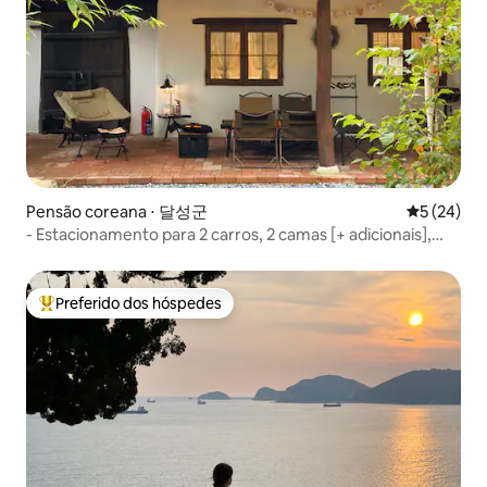
Pensão coreana ⋅ 달성군
5 de uma a
5 (24)
- Estacionamento para 2 carros, 2 camas [+ adicionais],
churrasqueira, jardim privativo, bar LP, jacuzzi, console de
jogos
Preferido dos hóspedes
Entre os melhores preferidos dos hóspedes