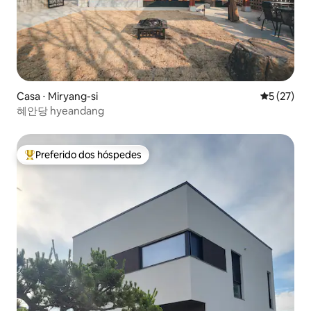
Casa ⋅ Miryang-si
5 de uma a
5 (27)
혜안당 hyeandang
Preferido dos hóspedes
Entre os melhores preferidos dos hóspedes