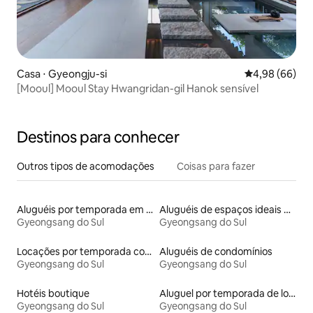
Casa ⋅ Gyeongju-si
4,98 de uma av
4,98 (66)
[Mooul] Mooul Stay Hwangridan-gil Hanok sensível
Destinos para conhecer
Outros tipos de acomodações
Coisas para fazer
Aluguéis por temporada em acampamentos
Aluguéis de espaços ideais para famílias
Gyeongsang do Sul
Gyeongsang do Sul
Locações por temporada com piscina
Aluguéis de condomínios
Gyeongsang do Sul
Gyeongsang do Sul
Hotéis boutique
Aluguel por temporada de lofts
Gyeongsang do Sul
Gyeongsang do Sul