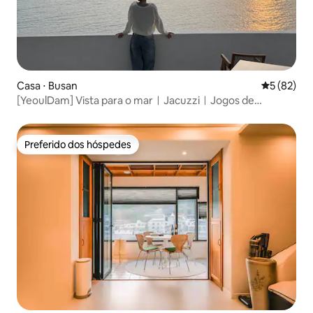
Casa ⋅ Busan
5 de uma a
5 (82)
[YeoulDam] Vista para o marㅣJacuzziㅣJogos de
tabuleiroㅣLavanderia
Preferido dos hóspedes
Preferido dos hóspedes