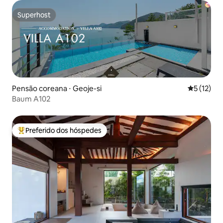
Superhost
Superhost
Pensão coreana ⋅ Geoje-si
5 de uma a
5 (12)
Baum A102
Preferido dos hóspedes
Entre os melhores preferidos dos hóspedes