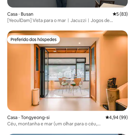
Casa ⋅ Busan
5 de uma a
5 (83)
[YeoulDam] Vista para o marㅣJacuzziㅣJogos de
tabuleiroㅣLavanderia
Preferido dos hóspedes
Preferido dos hóspedes
Casa ⋅ Tongyeong-si
4,94 de uma av
4,94 (99)
Céu, montanha e mar (um olhar para o céu,
montanha.mar, com um terraço)