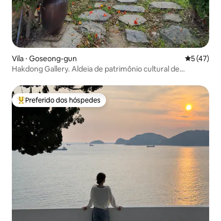
Vila ⋅ Goseong-gun
5 de uma a
5 (47)
Hakdong Gallery. Aldeia de patrimônio cultural de
Eotdamjang, uma casa tradicional hanok de alto padrão
em um jardim de 3.300 m². Interior moderno.
Preferido dos hóspedes
Entre os melhores preferidos dos hóspedes