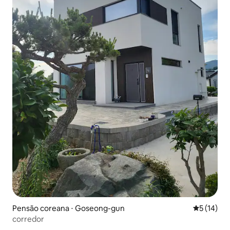
Pensão coreana ⋅ Goseong-gun
5 de uma a
5 (14)
corredor