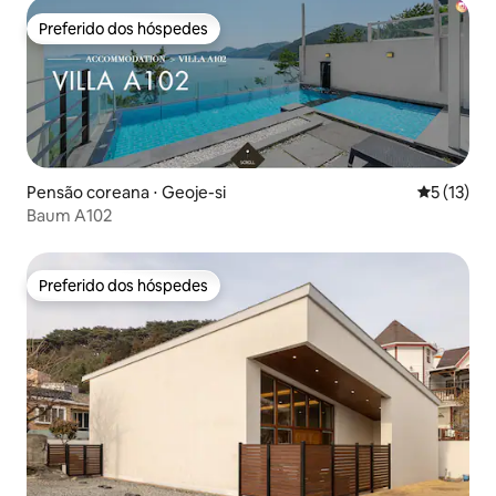
Preferido dos hóspedes
Preferido dos hóspedes
Pensão coreana ⋅ Geoje-si
5 de uma a
5 (13)
Baum A102
Preferido dos hóspedes
Preferido dos hóspedes