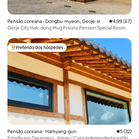
Pensão coreana ⋅ Dongbu-myeon, Geoje-si
4,99 de uma a
4,99 (67)
Gerje City Hak-dong Mug Private Pension Special Room
Preferido dos hóspedes
Entre os melhores preferidos dos hóspedes
Pensão coreana ⋅ Hamyang-gun
5 de uma a
5 (32)
Estadia em Darangeui, Jirisan / Casa independente estilo