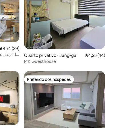
ções
4,74 de uma avaliação média de 5, 39 avaliações
4,74 (39)
u, Loja de
Quarto privativo ⋅ Jung-gu
4,25 de uma avaliação
4,25 (44)
MK Guesthouse
Preferido dos hóspedes
os hóspedes
Preferido dos hóspedes