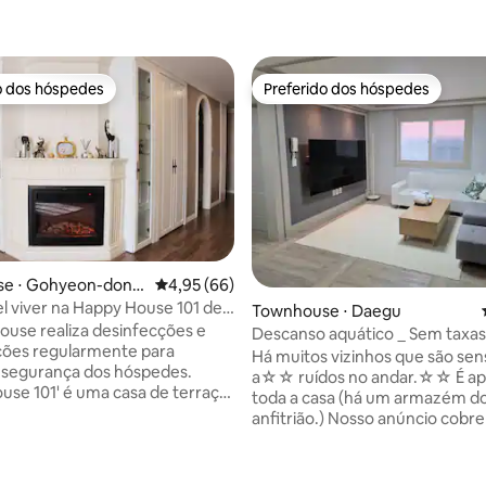
o dos hóspedes
Preferido dos hóspedes
o dos hóspedes
Preferido dos hóspedes
 média de 5, 11 avaliações
e ⋅ Gohyeon-dong,
4,95 de uma avaliação média de 5, 66 avalia
4,95 (66)
vel viver na Happy House 101 de
Townhouse ⋅ Daegu
uropeu por uma semana ou um
ouse realiza desinfecções e
Descanso aquático _ Sem taxas
onto incrível)
ações regularmente para
Armazenamento de bagagem d
Há muitos vizinhos que são sen
a segurança dos hóspedes.
_ Check-out tardio disponível
a☆☆ ruídos no andar.☆☆ É ap
use 101' é uma casa de terraço
toda a casa (há um armazém d
 e moderna localizada em
anfitrião.) Nosso anúncio cobre a taxa de
ng, no centro de Geoje.
serviço do hóspede na íntegra.
damente 10 minutos do
taxas adicionais além do preço
de ônibus interurbano de Geoje,
É operado como uma área proib