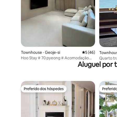
Townhouse ⋅ Geoje-si
5 de uma avaliação 
5 (46)
Townhous
Hoo Stay # 70 pyeong # Acomodação
Quarto tr
Aluguel por
para grupos
Haeundae
701/Yangc
Park/Eco
Preferido dos hóspedes
Preferid
Preferido dos hóspedes
Preferid