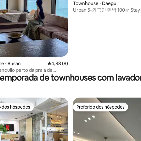
Townhouse ⋅ Daegu
Urban 5-외국인 민박 100㎡ Stay |
até Dongdaegu KTX
média de 5, 46 avaliações
e ⋅ Busan
4,88 de uma avaliação média de 5, 8 avalia
4,88 (8)
anquilo perto da praia de
 temporada de townhouses com lavador
/Vista para o mar
hang/Estação Blue Line
land
o dos hóspedes
Preferido dos hóspedes
o dos hóspedes
Preferido dos hóspedes