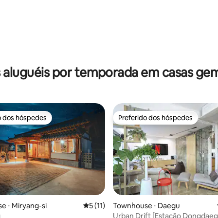
média de 5, 26 avaliações
 aluguéis por temporada em casas ge
o dos hóspedes
Preferido dos hóspedes
o dos hóspedes
Preferido dos hóspedes
média de 5, 66 avaliações
 ⋅ Miryang-si
5 de uma avaliação média de 5, 11 avalia
5 (11)
Townhouse ⋅ Daegu
g
Urban Drift [Estação Dongdaeg