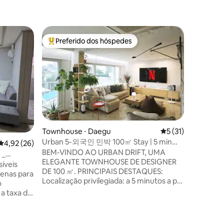
Preferido dos hóspedes
Preferi
Entre os melhores preferidos dos hóspedes
Preferi
ções
Townhouse ⋅ Daegu
5 de uma avaliação
5 (31)
Urban 5-외국인 민박 100㎡ Stay | 5 min
4,92 de uma avaliação média de 5, 26 avaliações
4,92 (26)
até Dongdaegu KTX
BEM-VINDO AO URBAN DRIFT, UMA
 _
ELEGANTE TOWNHOUSE DE DESIGNER
isponível
síveis
DE 100 ㎡. PRINCIPAIS DESTAQUES:
enas para
Localização privilegiada: a 5 minutos a pé
o
da Estação Dongdaegu KTX e da loja de
departamentos Shinsegae. Conforto
 Não há
moderno: espaço de estar iluminado, Wi-
 mostrado
Fi rápido e um espaço de trabalho
ida para