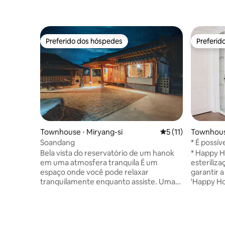
Preferido dos hóspedes
Preferid
Preferido dos hóspedes
Preferid
Townhouse ⋅ Miryang-si
5 de uma avaliação
5 (11)
Townhous
Geoje-si
Soandang
* É possí
estilo e
Bela vista do reservatório de um hanok
* Happy H
mês (desc
em uma atmosfera tranquila É um
esteriliz
espaço onde você pode relaxar
garantir 
tranquilamente enquanto assiste. Uma
'Happy Ho
fuga relaxante e tranquila da vida
tranquila
cotidiana agitada Espero que cada
Gohyundo
momento se sinta confortável e
Aproxima
relaxante para todos que quiserem.
terminal 