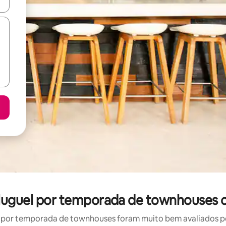
ore-os usando as seta para cima e para baixo do teclado ou tocando e
luguel por temporada de townhouses 
por temporada de townhouses foram muito bem avaliados por