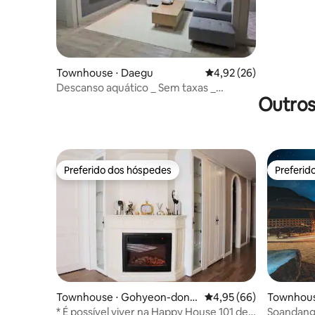
Townhouse ⋅ Daegu
4,92 de uma avaliação 
4,92 (26)
Descanso aquático _ Sem taxas _
Outros
Armazenamento de bagagem disponível
_ Check-out tardio disponível
Preferido dos hóspedes
Preferid
Preferido dos hóspedes
Preferid
Townhouse ⋅ Gohyeon-dong,
4,95 de uma avaliação 
4,95 (66)
Townhouse
Geoje-si
* É possível viver na Happy House 101 de
Soandan