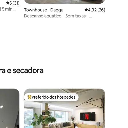
5 de uma avaliação média de 5, 31 avaliações
5 (31)
 5 min
Townhouse ⋅ Daegu
4,92 de uma avaliação
4,92 (26)
Descanso aquático _ Sem taxas _
Armazenamento de bagagem disponível
_ Check-out tardio disponível
ções
a e secadora
Preferido dos hóspedes
Entre os melhores preferidos dos hóspedes