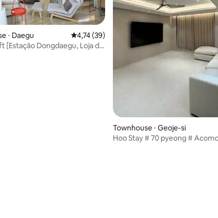
média de 5, 66 avaliações
e ⋅ Daegu
4,74 de uma avaliação média de 5, 39 avalia
4,74 (39)
ft [Estação Dongdaegu, Loja de
entos]
Townhouse ⋅ Geoje-si
Hoo Stay # 70 pyeong # Acom
para grupos