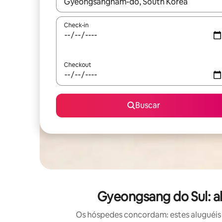
Quando os resultados estiverem disponíveis, expl
Check-in
Checkout
Buscar
Gyeongsang do Sul: a
Os hóspedes concordam: estes aluguéis 