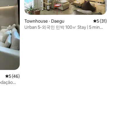
ções
Townhouse ⋅ Daegu
5 de uma avaliação
5 (31)
Urban 5-외국인 민박 100㎡ Stay | 5 min
até Dongdaegu KTX
5 de uma avaliação média de 5, 46 avaliações
5 (46)
odação