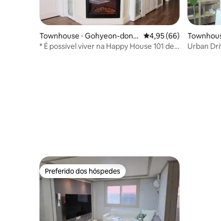
Townhouse ⋅ Gohyeon-dong,
4,95 de uma avaliação 
4,95 (66)
Townhous
Geoje-si
* É possível viver na Happy House 101 de
Urban Dri
estilo europeu por uma semana ou um
Departam
mês (desconto incrível)
Preferido dos hóspedes
Preferido dos hóspedes