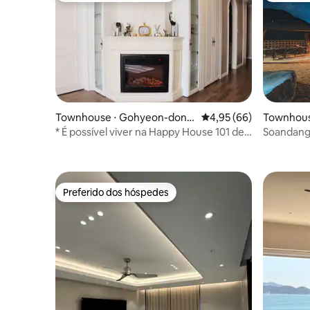
visitar conhecidos e despejo forçado
sem reembolso por qualquer motivo em
caso de ocorrência.
Townhouse ⋅ Gohyeon-dong,
4,95 de uma avaliação 
4,95 (66)
Townhouse
Geoje-si
* É possível viver na Happy House 101 de
Soandan
estilo europeu por uma semana ou um
mês (desconto incrível)
Preferido dos hóspedes
Preferido dos hóspedes