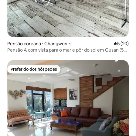
Pensão coreana ⋅ Changwon-si
5 de uma a
5 (20)
Pensão A com vista para o mar e pôr do sol em Gusan (5
minutos de carro de Robot Land)
Preferido dos hóspedes
Preferido dos hóspedes