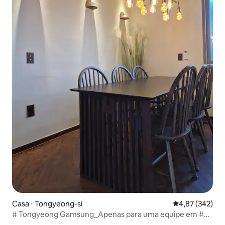
Casa ⋅ Tongyeong-si
4,87 de uma av
4,87 (342)
# Tongyeong Gamsung_Apenas para uma equipe em #
30 pyeong # Accommodation Gamsung # Luge # Cable