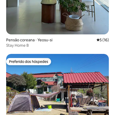
Pensão coreana ⋅ Yeosu-si
5 de uma a
5 (16)
Stay Home B
Preferido dos hóspedes
Preferido dos hóspedes