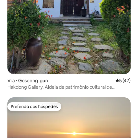
Vila ⋅ Goseong-gun
5 de uma a
5 (47)
Hakdong Gallery. Aldeia de patrimônio cultural de
Eotdamjang, uma casa tradicional hanok de alto padrão
em um jardim de 3.300 m². Interior moderno.
Preferido dos hóspedes
Preferido dos hóspedes