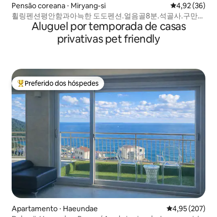
Pensão coreana ⋅ Miryang-si
4,92 de uma a
4,92 (36)
휠링펜션평안함과아늑한 도도펜션.얼음골8분.석골사.구만계
Aluguel por temporada de casas
곡5분.숫구비시바베규이용무료.
privativas pet friendly
Preferido dos hóspedes
Entre os melhores preferidos dos hóspedes
Apartamento ⋅ Haeundae
4,95 de uma av
4,95 (207)