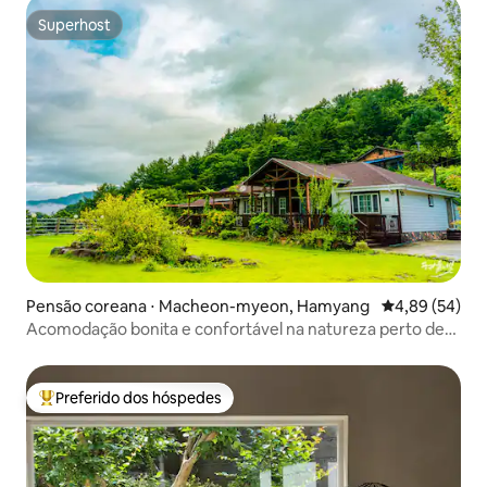
Gyeongsan.
Superhost
Superhost
Pensão coreana ⋅ Macheon-myeon, Hamyang
4,89 de uma a
4,89 (54)
Acomodação bonita e confortável na natureza perto de
Jiri San Cheonwangbong, Jiri San Jaengil (Quarto 2 - Duas
salas) Pensão de jardim celestial
Preferido dos hóspedes
Entre os melhores preferidos dos hóspedes