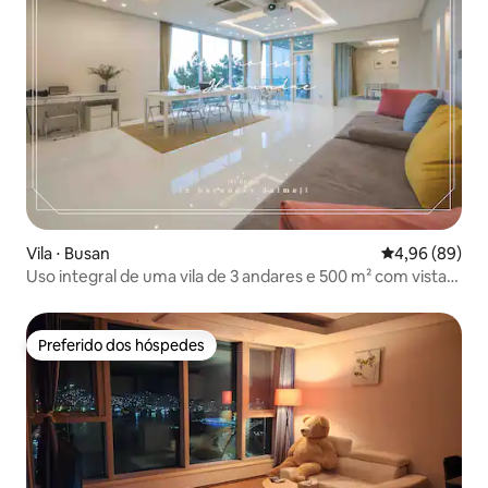
Vila ⋅ Busan
4,96 de uma av
4,96 (89)
Uso integral de uma vila de 3 andares e 500 m² com vista
para o mar
Preferido dos hóspedes
Preferido dos hóspedes