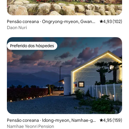
Pensão coreana ⋅ Ongryong-myeon, Gwangy
4,93 de uma av
4,93 (102)
ang-si
Daon Nuri
Preferido dos hóspedes
Preferido dos hóspedes
Pensão coreana ⋅ Idong-myeon, Namhae-gu
4,95 de uma av
4,95 (159)
n
Namhae Yeonri Pension