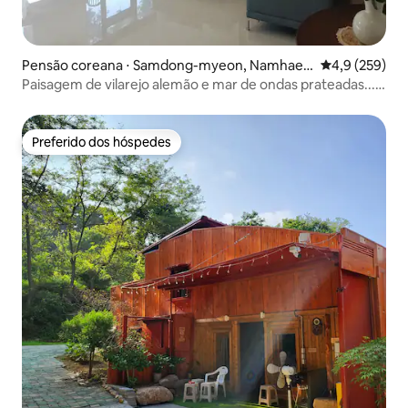
Pensão coreana ⋅ Samdong-myeon, Namhae-
4,9 de uma av
4,9 (259)
gun
Paisagem de vilarejo alemão e mar de ondas prateadas...
[Pensinia]
Preferido dos hóspedes
Preferido dos hóspedes