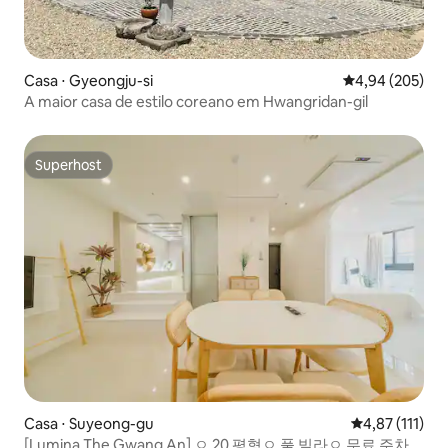
Casa ⋅ Gyeongju-si
4,94 de uma ava
4,94 (205)
A maior casa de estilo coreano em Hwangridan-gil
Superhost
Superhost
Casa ⋅ Suyeong-gu
4,87 de uma av
4,87 (111)
[Lumina The Gwang An] ㅇ 20 평형ㅇ 풀 빌라ㅇ 무료 주차ㅇ