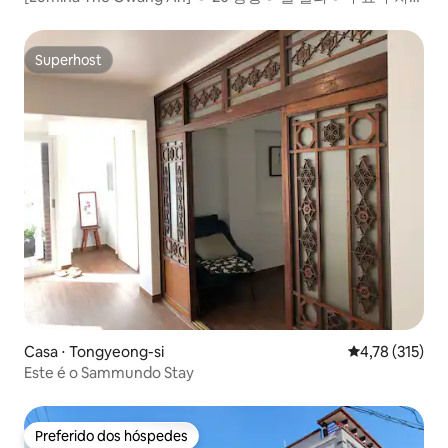
침대 2 개ㅇ 온수 풀ㅇ 세스코 방역ㅇ 건물 앞 해변가 5 초ㅇ
Superhost
Superhost
Casa ⋅ Tongyeong-si
4,78 de uma av
4,78 (315)
Este é o Sammundo Stay
Preferido dos hóspedes
Preferido dos hóspedes