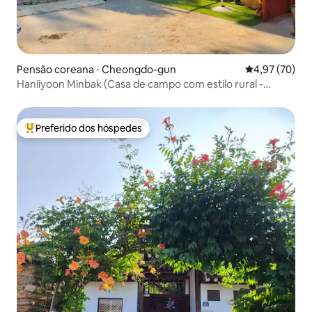
Pensão coreana ⋅ Cheongdo-gun
4,97 de uma a
4,97 (70)
Haniiyoon Minbak (Casa de campo com estilo rural -
Choncance)
Preferido dos hóspedes
Entre os melhores preferidos dos hóspedes