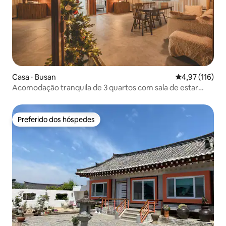
Casa ⋅ Busan
4,97 de uma av
4,97 (116)
Acomodação tranquila de 3 quartos com sala de estar
espaçosa e 4 camas queen size, a 10 minutos da Estação
de Busan, para até 8 pessoas
Preferido dos hóspedes
Preferido dos hóspedes