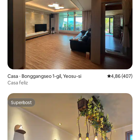
Casa ⋅ Bonggangseo 1-gil, Yeosu-si
4,86 de uma av
4,86 (407)
Casa feliz
Superhost
Superhost