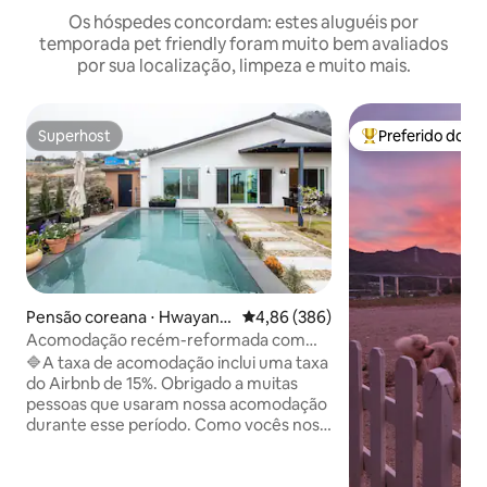
Os hóspedes concordam: estes aluguéis por
temporada pet friendly foram muito bem avaliados
por sua localização, limpeza e muito mais.
Superhost
Preferido dos 
Superhost
Entre os melhore
Pensão coreana ⋅ Hwayang
4,86 de uma avaliação média de 5
4,86 (386)
-myeon, Yeosu-si
Acomodação recém-reformada com
estilo de hotel *Jacuzzi com parede de
🔷️A taxa de acomodação inclui uma taxa
pedra de Jeju *Vila privativa com piscina
do Airbnb de 15%. Obrigado a muitas
Piscina em frente a um amplo jardim
pessoas que usaram nossa acomodação
Vista para o mar* Muse House
durante esse período. Como vocês nos
deram tanto amor, muitos visitantes
voltaram, então terminamos a reforma
novamente em um mês. Finalmente, em