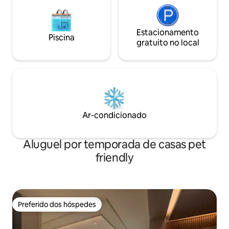
reserva, nós lhe orientaremos. 🔷️
cachorro! Churrasco ⭐individual 20.000
Animais de estimação permitidos (até 10
won! 10 kg de car
kg) Taxa de limpeza (30.000 won) por
Churrasqueira fo
Estacionamento
animal Até 2 cães são permitidos.
Piscina
⭐descartáveis fornecidas L
gratuito no local
20 minutos de➡️ 
IC (boa acessibil
localizado➡️ a 3 m
Acessibilidade aos
turísticos de👍 C
~ 20 minutos] 🌈C
ferroviária (Ori B
Ar-condicionado
Namsan Valley, Pr
🌈Milyeong Milye
Parque Aringa, P
Aluguel por temporada de casas pet
friendly
Preferido dos hóspedes
Preferido dos hóspedes