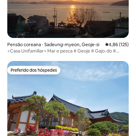
Pensão coreana ⋅ Sadeung-myeon, Geoje-si
4,86 de uma av
4,86 (125)
<Casa Unifamiliar> Mar e pesca # Geoje # Gajo-do #
Propriedade inteira # Tongyeong Geoje Duk # Geoje-si #
Tongyeong-si # Sem custo adicional para 4 pessoas
Preferido dos hóspedes
Preferido dos hóspedes