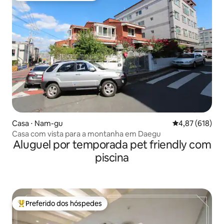
Casa ⋅ Nam-gu
4,87 de uma av
4,87 (618)
Casa com vista para a montanha em Daegu
Aluguel por temporada pet friendly com
piscina
Preferido dos hóspedes
Entre os melhores preferidos dos hóspedes