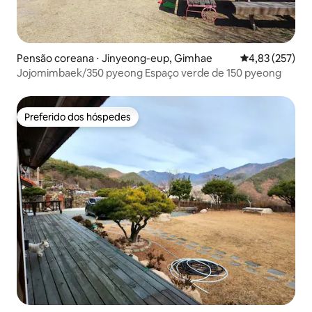
Pensão coreana ⋅ Jinyeong-eup, Gimhae
4,83 de uma av
4,83 (257)
Jojomimbaek/350 pyeong Espaço verde de 150 pyeong
Preferido dos hóspedes
Preferido dos hóspedes