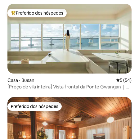
Car 2-3 minutos de carro
Preferido dos hóspedes
Entre os melhores preferidos dos hóspedes
Casa ⋅ Busan
5 de uma a
5 (54)
[Preço de vila inteira] Vista frontal da Ponte Gwangan｜
Marine City Ocean View · Acomodação elegante com
jacuzzi privativo e vista noturna fantástica
Preferido dos hóspedes
Preferido dos hóspedes