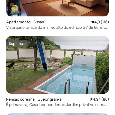
Apartamento ⋅ Busan
4,9 de uma av
4,9 (116)
Vista panorâmica do mar no alto do edifício G7 de 66m² na
Marina de Hyeopseong, BBR Vista frontal do Porto de
Busan 2 minutos a pé da Estação de Busan
Superhost
Superhost
Pensão coreana ⋅ Gyeongsan-si
4,94 de uma av
4,94 (86)
É primavera) Casa independente. Jardim privativo com
gramado. Piscina privativa de 6 m. Casa individual. Café
em grão Han River Ramen gratuito. Daegu. Qingdao.