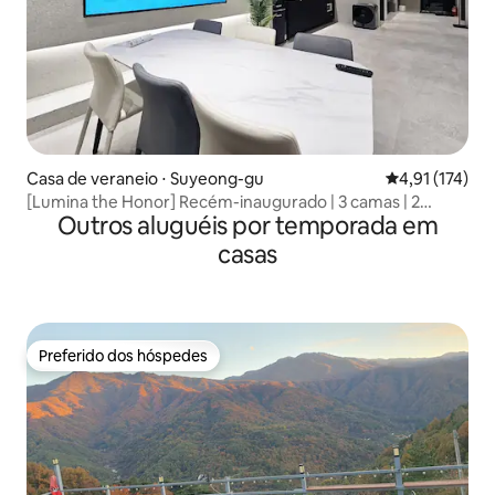
Casa de veraneio ⋅ Suyeong-gu
4,91 de uma av
4,91 (174)
[Lumina the Honor] Recém-inaugurado | 3 camas | 2
Outros aluguéis por temporada em
banheiros | Banheira de hidromassagem | Netflix |
YouTube | Totalmente desinfetado
casas
Preferido dos hóspedes
Preferido dos hóspedes