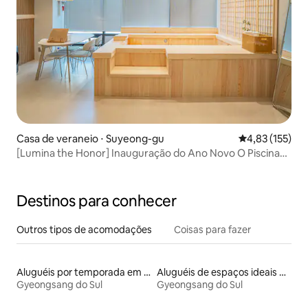
Casa de veraneio ⋅ Suyeong-gu
4,83 de uma av
4,83 (155)
[Lumina the Honor] Inauguração do Ano Novo O Piscina
natural O Acomodação legal O Parque aquático a 1 minuto
O 2 camas O Netflix O YouTube O Quarentena concluída
Destinos para conhecer
Outros tipos de acomodações
Coisas para fazer
Aluguéis por temporada em acampamentos
Aluguéis de espaços ideais para famílias
Gyeongsang do Sul
Gyeongsang do Sul