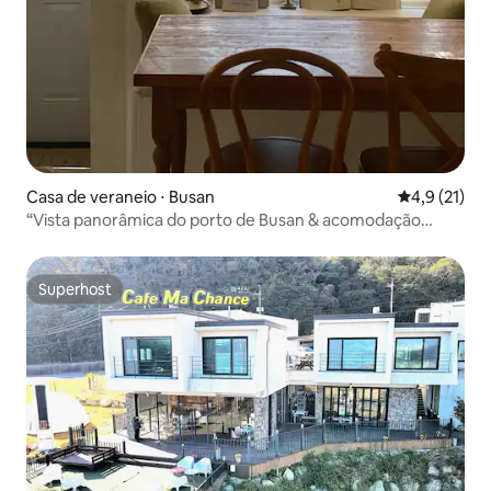
Casa de veraneio ⋅ Busan
4,9 de uma a
4,9 (21)
“Vista panorâmica do porto de Busan & acomodação
vintage com temática europeia | Yeongdo, Villa de
Bonach”
Superhost
Superhost