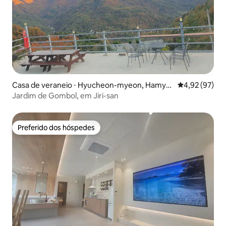
Casa de veraneio ⋅ Hyucheon-myeon, Hamya
4,92 de uma a
4,92 (97)
ng
Jardim de Gombol, em Jiri-san
Preferido dos hóspedes
Preferido dos hóspedes