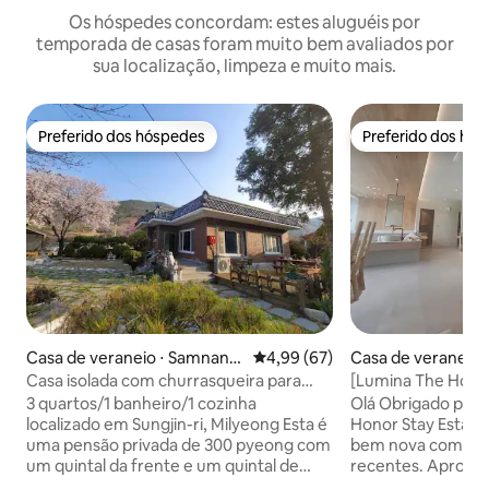
Os hóspedes concordam: estes aluguéis por
temporada de casas foram muito bem avaliados por
sua localização, limpeza e muito mais.
Preferido dos hóspedes
Preferido dos hó
Preferido dos hóspedes
Preferido dos hó
Casa de veraneio ⋅ Samnangj
4,99 de uma avaliação média de
4,99 (67)
Casa de veraneio 
in-eup, Miryang
-gu
Casa isolada com churrasqueira para
[Lumina The Hono
grupos em um quintal espaçoso (tênis
| 3 camas | 2 banhe
3 quartos/1 banheiro/1 cozinha
Olá Obrigado por v
de mesa, badminton, golfe, instalações
| Netflix | YouTube
localizado em Sungjin-ri, Milyeong Esta é
Honor Stay Esta é 
completas para jogos de pé)
completa
uma pensão privada de 300 pyeong com
bem nova com as i
um quintal da frente e um quintal de
recentes. Aproveit
trás, adequado para famílias/grupos. ☺️
nas melhores insta