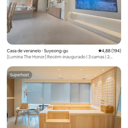
Casa de veraneio ⋅ Suyeong-gu
4,88 de uma av
4,88 (194)
[Lumina The Honor] Recém-inaugurado | 3 camas | 2
banheiros | Piscina aquecida | Netflix | YouTube |
Higienização completa
Superhost
Superhost