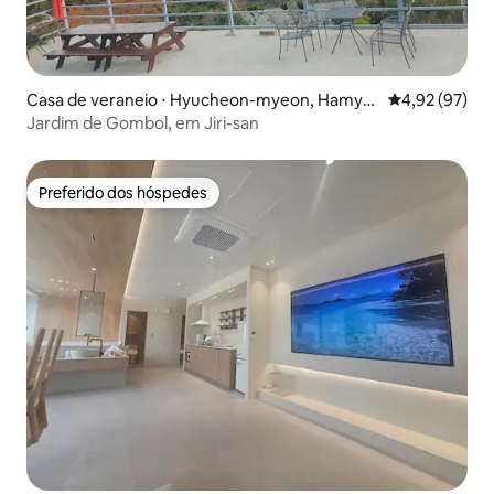
Casa de veraneio ⋅ Hyucheon-myeon, Hamya
4,92 de uma a
4,92 (97)
ng
Jardim de Gombol, em Jiri-san
Preferido dos hóspedes
Preferido dos hóspedes