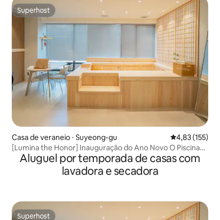
Superhost
Superhost
Casa de veraneio ⋅ Suyeong-gu
4,83 de uma av
4,83 (155)
[Lumina the Honor] Inauguração do Ano Novo O Piscina
Aluguel por temporada de casas com
natural O Acomodação legal O Parque aquático a 1 minuto
O 2 camas O Netflix O YouTube O Quarentena concluída
lavadora e secadora
Superhost