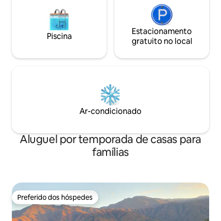
grelha, lenha, etc.). Churrasqueiras para
por isso, entre e
várias pessoas estão disponíveis, para
anfitrião se você
que você possa usá-las sem custo
reserva ^ ^★
adicional. -
Estacionamento
Piscina
gratuito no local
Ar-condicionado
Aluguel por temporada de casas para
famílias
Preferido dos hóspedes
Preferido dos hóspedes