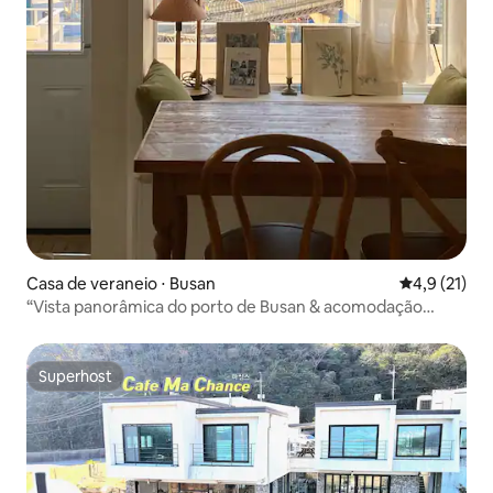
Casa de veraneio ⋅ Busan
4,9 de uma a
4,9 (21)
“Vista panorâmica do porto de Busan & acomodação
vintage com temática europeia | Yeongdo, Villa de
Bonach”
Superhost
Superhost