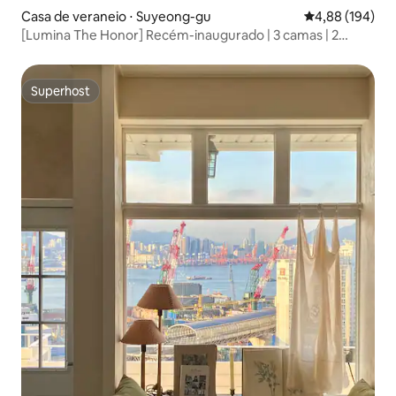
Casa de veraneio ⋅ Suyeong-gu
4,88 de uma av
4,88 (194)
[Lumina The Honor] Recém-inaugurado | 3 camas | 2
banheiros | Piscina aquecida | Netflix | YouTube |
Higienização completa
Superhost
Superhost