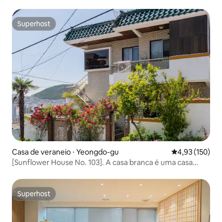
banheiros | Banheira de hidromassagem | Netflix |
YouTube | Totalmente desinfetado
Superhost
Superhost
Casa de veraneio ⋅ Yeongdo-gu
4,93 de uma av
4,93 (150)
[Sunflower House No. 103]. A casa branca é uma casa
vintage. 2 quartos. 1 cama queen. Estacionamento
gratuito.
Superhost
Superhost