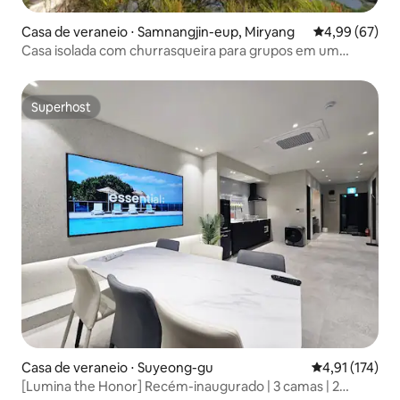
Casa de veraneio ⋅ Samnangjin-eup, Miryang
4,99 de uma a
4,99 (67)
Casa isolada com churrasqueira para grupos em um
quintal espaçoso (tênis de mesa, badminton, golfe,
instalações completas para jogos de pé)
Superhost
Superhost
Casa de veraneio ⋅ Suyeong-gu
4,91 de uma av
4,91 (174)
[Lumina the Honor] Recém-inaugurado | 3 camas | 2