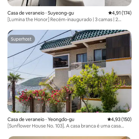
Casa de veraneio ⋅ Suyeong-gu
4,91 de uma av
4,91 (174)
[Lumina the Honor] Recém-inaugurado | 3 camas | 2
banheiros | Banheira de hidromassagem | Netflix |
YouTube | Totalmente desinfetado
Superhost
Superhost
Casa de veraneio ⋅ Yeongdo-gu
4,93 de uma av
4,93 (150)
[Sunflower House No. 103]. A casa branca é uma casa
vintage. 2 quartos. 1 cama queen. Estacionamento
gratuito.