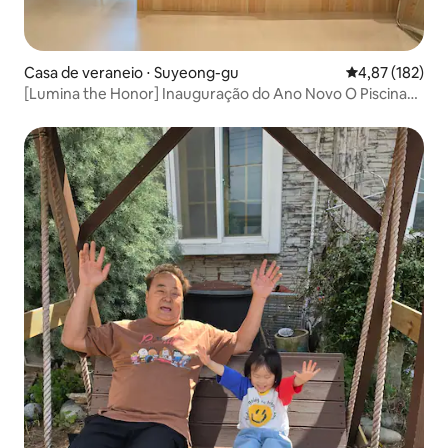
Casa de veraneio ⋅ Suyeong-gu
4,87 de uma av
4,87 (182)
[Lumina the Honor] Inauguração do Ano Novo O Piscina
natural O Acomodação legal O Parque aquático a 1 minuto
O 2 camas O Netflix O YouTube O Quarentena concluída