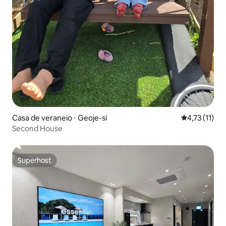
Casa de veraneio ⋅ Geoje-si
4,73 de uma a
4,73 (11)
Second House
Superhost
Superhost