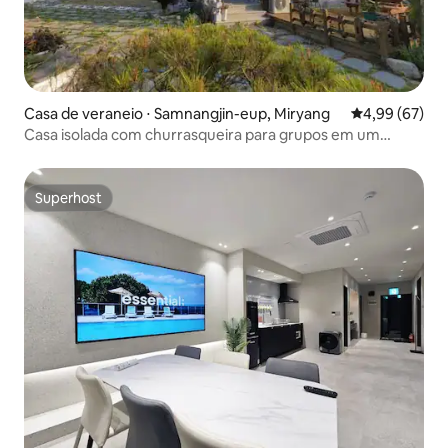
Casa de veraneio ⋅ Samnangjin-eup, Miryang
4,99 de uma a
4,99 (67)
Casa isolada com churrasqueira para grupos em um
quintal espaçoso (tênis de mesa, badminton, golfe,
instalações completas para jogos de pé)
Superhost
Superhost