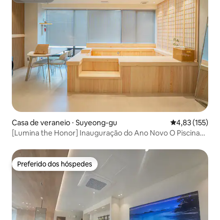
Superhost
Casa de veraneio ⋅ Suyeong-gu
4,83 de uma av
4,83 (155)
[Lumina the Honor] Inauguração do Ano Novo O Piscina
natural O Acomodação legal O Parque aquático a 1 minuto
O 2 camas O Netflix O YouTube O Quarentena concluída
Preferido dos hóspedes
Preferido dos hóspedes