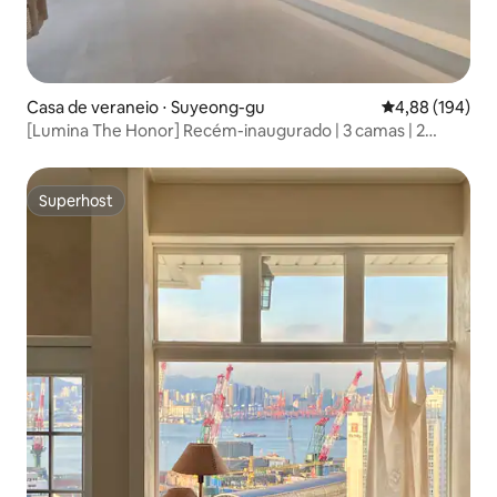
Casa de veraneio ⋅ Suyeong-gu
4,88 de uma av
4,88 (194)
[Lumina The Honor] Recém-inaugurado | 3 camas | 2
banheiros | Piscina aquecida | Netflix | YouTube |
Higienização completa
Superhost
Superhost