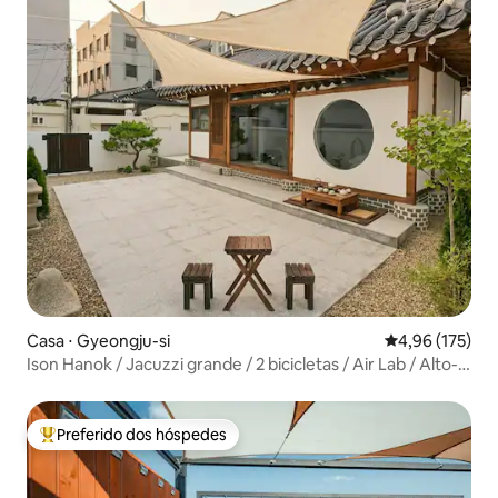
Casa ⋅ Gyeongju-si
4,96 de uma av
4,96 (175)
Ison Hanok / Jacuzzi grande / 2 bicicletas / Air Lab / Alto-
falante Marshall / Steinbeem / Rua Hwangnidan / Mercado
tradicional / Equipado com Beam / Café
Preferido dos hóspedes
Entre os melhores preferidos dos hóspedes