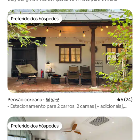
Acomoda até 10 pessoas
Preferido dos hóspedes
Preferido dos hóspedes
Pensão coreana ⋅ 달성군
5 de uma a
5 (24)
- Estacionamento para 2 carros, 2 camas [+ adicionais],
churrasqueira, jardim privativo, bar LP, jacuzzi, console de
jogos
Preferido dos hóspedes
Preferido dos hóspedes