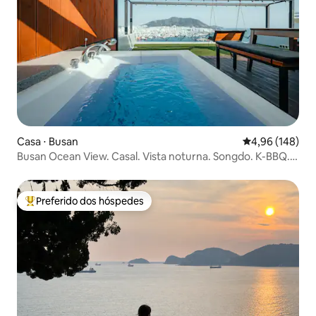
Casa ⋅ Busan
4,96 de uma av
4,96 (148)
Busan Ocean View. Casal. Vista noturna. Songdo. K-BBQ.
Peixe Jagalchi. Biff. Vila de Gamcheon. Torre de Busan.
Mercado Internacional. Shelter.
Preferido dos hóspedes
Entre os melhores preferidos dos hóspedes