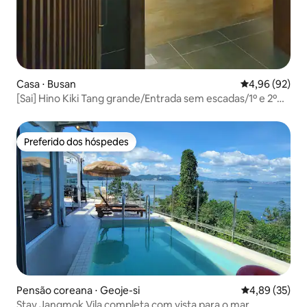
Casa ⋅ Busan
4,96 de uma a
4,96 (92)
[Sai] Hino Kiki Tang grande/Entrada sem escadas/1º e 2º
andar inteiro/Daiso a 1 minuto/Depósito de bagagem a
partir das 12h
Preferido dos hóspedes
Preferido dos hóspedes
Pensão coreana ⋅ Geoje-si
4,89 de uma a
4,89 (35)
Stay Jangmok Vila completa com vista para o mar