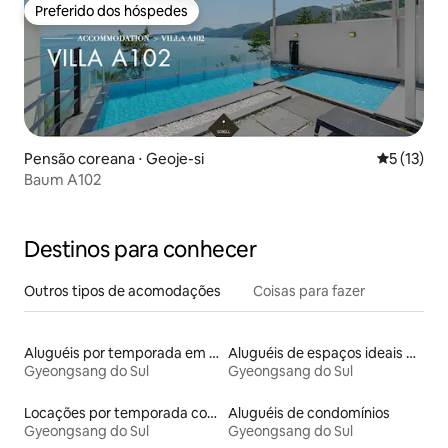
Preferido dos hóspedes
Preferido dos hóspedes
Pensão coreana ⋅ Geoje-si
5 de uma a
5 (13)
Baum A102
Destinos para conhecer
Outros tipos de acomodações
Coisas para fazer
Aluguéis por temporada em acampamentos
Aluguéis de espaços ideais para famílias
Gyeongsang do Sul
Gyeongsang do Sul
Locações por temporada com piscina
Aluguéis de condomínios
Gyeongsang do Sul
Gyeongsang do Sul