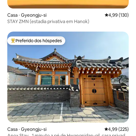
Casa ⋅ Gyeongju-si
4,99 de uma av
4,99 (130)
STAY ZMN (estadia privativa em Hanok)
Preferido dos hóspedes
Entre os melhores preferidos dos hóspedes
Casa ⋅ Gyeongju-si
4,99 de uma av
4,99 (225)
Anox Stay_ 1 minuto a pé de Hwangnidan-gil, casa privada