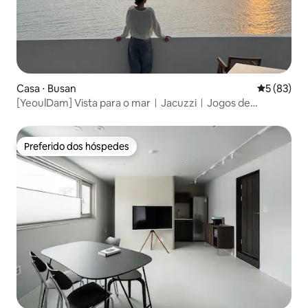
Casa ⋅ Busan
5 de uma a
5 (83)
[YeoulDam] Vista para o marㅣJacuzziㅣJogos de
tabuleiroㅣLavanderia
Preferido dos hóspedes
Preferido dos hóspedes