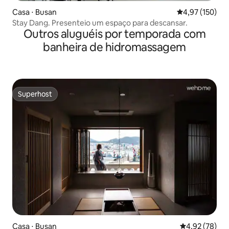
Casa ⋅ Busan
4,97 de uma av
4,97 (150)
Stay Dang. Presenteio um espaço para descansar.
Outros aluguéis por temporada com
banheira de hidromassagem
Superhost
Superhost
Casa ⋅ Busan
4,92 de uma a
4,92 (78)