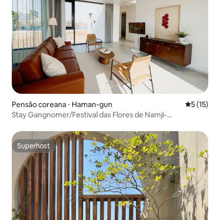
Pensão coreana ⋅ Haman-gun
5 de uma a
5 (15)
Stay Gangnomer/Festival das Flores de Namji-
Yucha/Ham-an/Changnyeong/Acomodações
grandes/Acomodações charmosas/Rota cicloviária dos 4
grandes rios
Superhost
Superhost