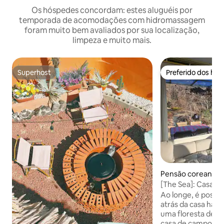
Os hóspedes concordam: estes aluguéis por
temporada de acomodações com hidromassagem
foram muito bem avaliados por sua localização,
limpeza e muito mais.
Superhost
Preferido dos hó
Superhost
Preferido dos hó
Pensão coreana ⋅
eon, Tongyeong-s
[The Sea]: Casa d
(exclusiva)/Vista 
Ao longe, é possíve
natural/Banheira
atrás da casa há
ar livre/Churrasc
uma floresta de pi
flores
casa de campo co