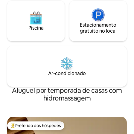
com o parceiro ou sozinho. ⭐
Churrasco/coifa + fogueira 30.000 won
⭐ Piscina externa ➡️ Água fria gratuita se
você deixar uma avaliação ➡️ Piscina
Estacionamento
Piscina
aquecida por um custo adicional de
gratuito no local
30.000 KRW ⭐ 1 bebê com menos de 24
meses não paga ⭐ Local tranquilo,
recomendado para famílias, Festas
barulhentas ❎❎❎❎ ⭐ Permitido apenas 1
cão pequeno de até 10 kg ⭐ Perto de
Jangmok Maemii e localizado no sopé da
Montanha Daegeum ⭐ Comodidades
Ar-condicionado
básicas fornecidas / Purificador de água
com gelo / OTT / Projetor de 100
polegadas
Aluguel por temporada de casas com
hidromassagem
Preferido dos hóspedes
Entre os melhores preferidos dos hóspedes