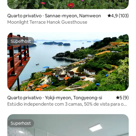
Quarto privativo ⋅ Sannae-myeon, Namweon
4,9 de uma av
4,9 (103)
Moonlight Terrace Hanok Guesthouse
Superhost
Superhost
Quarto privativo ⋅ Yokji-myeon, Tongyeong-si
5 de uma 
5 (9)
Estúdio independente com 3 camas, 50% de vista para o
mar
Superhost
Superhost