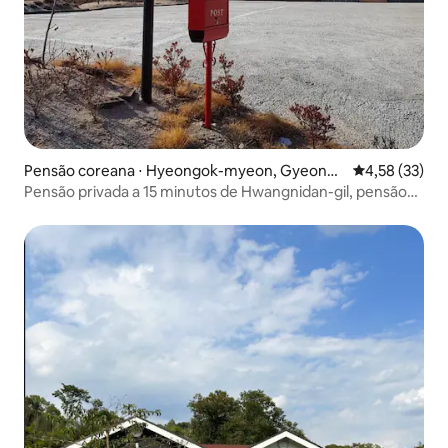
Pensão coreana ⋅ Hyeongok-myeon, Gyeongj
4,58 de uma a
4,58 (33)
u-si
Pensão privada a 15 minutos de Hwangnidan-gil, pensão
familiar casa de hóspedes tranquila perto do centro da
cidade