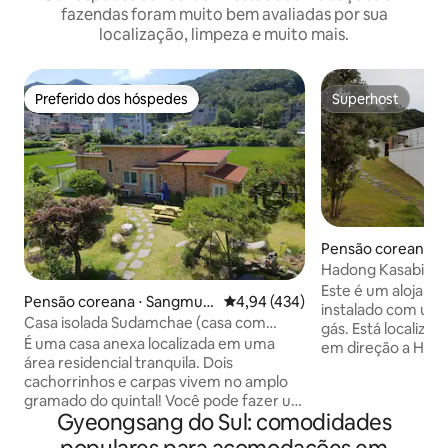
fazendas foram muito bem avaliadas por sua
localização, limpeza e muito mais.
Preferido dos hóspedes
Superhost
Preferido dos hóspedes
Superhost
Pensão coreana ⋅
up, Hadong-gun
Hadong Kasabianca
estar espaçosa/te
Este é um alojame
Pensão coreana ⋅ Sangmun
4,94 de uma avaliação média de 
4,94 (434)
memórias
instalado com um 
-dong, Geoje-si
Casa isolada Sudamchae (casa com
gás. Está localizado no meio do caminho
lagoa), até 5 pessoas disponíveis,
É uma casa anexa localizada em uma
em direção a Hwa
karaokê subterrâneo disponível #
área residencial tranquila. Dois
Cham Panjeom e 
Churrasqueira disponível # Netflix
cachorrinhos e carpas vivem no amplo
Hadong-eup, e é a
gramado do quintal! Você pode fazer um
adjacente à estrad
Gyeongsang do Sul: comodidades
churrasco no gramado e se divertir no
Apenas o segundo
karaokê subterrâneo. (Tem um sistema
(quarto 2, sala de 