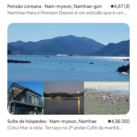
Pensão coreana ⋅ Nam-myeon, Namhae-gun
4,67 de uma 
4,67 (3)
Namhae Hanuri Pension Dasom é um estúdio que é um
quarto ondol e não tem cama.
Suíte de hóspedes ⋅ Nam-myeon, Namhae
4,56 de uma a
4,56 (50)
(Céu) Mar à vista. Terraço no 2º andar.Café da manhã
grátis (café torrado) Experiência de pesca no bairro. Vila