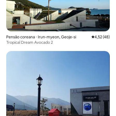
Pensão coreana ⋅ Irun-myeon, Geoje-si
4,52 de uma a
4,52 (48)
Tropical Dream Avocado 2