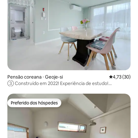
Pensão coreana ⋅ Geoje-si
4,73 de uma a
4,73 (30)
③ Construído em 2022! Experiência de estudo!
Churrasco! Animais de estimação ok! Há uma variedade
de experiências na fazenda!
Preferido dos hóspedes
Preferido dos hóspedes