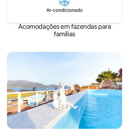
pessoas além do 
cafeteira, ferro de passar, micro-ondas,
podem entrar e sai
Ar-condicionado
máquina de lavar, torradeira, geladeira,
panela elétrica, xampu, condicionador,
sabonete líquido, toalhas.
Acomodações em fazendas para
famílias