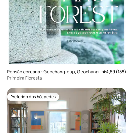
Pensão coreana ⋅ Geochang-eup, Geochang
4,89 de uma av
4,89 (158)
Primeira Floresta
Preferido dos hóspedes
Preferido dos hóspedes