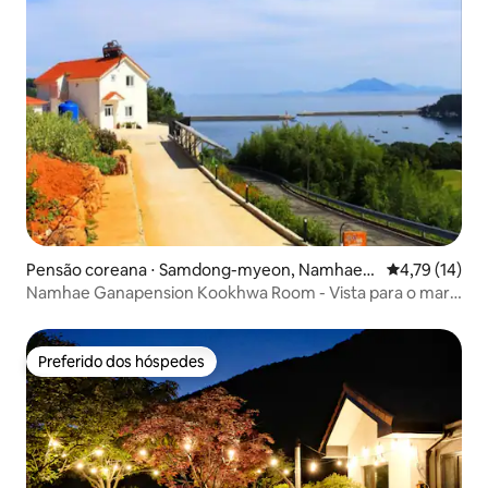
Pensão coreana ⋅ Samdong-myeon, Namhae-
4,79 de uma a
4,79 (14)
gun
Namhae Ganapension Kookhwa Room - Vista para o mar,
lugar quente e arrumado, perto da vila alemã, bela vista
noturna
Preferido dos hóspedes
Preferido dos hóspedes