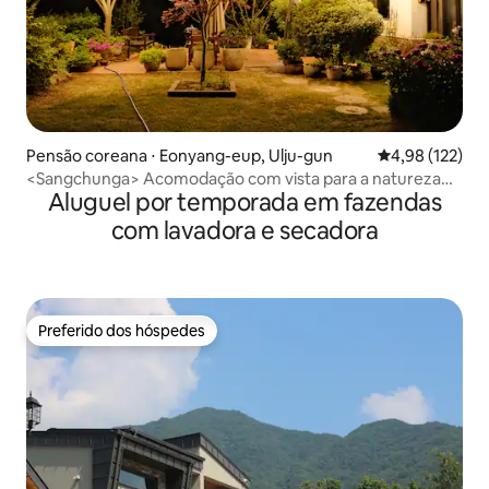
Pensão coreana ⋅ Eonyang-eup, Ulju-gun
4,98 de uma av
4,98 (122)
<Sangchunga> Acomodação com vista para a natureza
Aluguel por temporada em fazendas
#Retiro de cura #Village Vacation #Camping #Quarto
com piso de pedra #Rochas de Bangudae
com lavadora e secadora
Preferido dos hóspedes
Preferido dos hóspedes