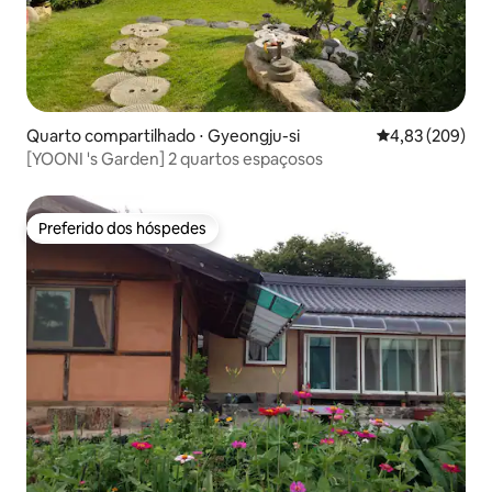
Quarto compartilhado ⋅ Gyeongju-si
4,83 de uma ava
4,83 (209)
[YOONI 's Garden] 2 quartos espaçosos
Preferido dos hóspedes
Preferido dos hóspedes