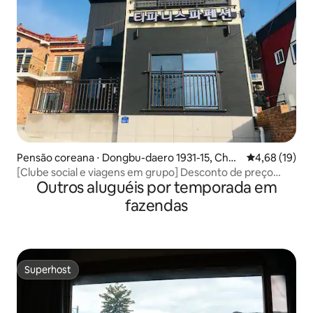
Pensão coreana ⋅ Dongbu-daero 1931-15, Chan
4,68 de uma a
4,68 (19)
gseon-myeon, Namhae
[Clube social e viagens em grupo] Desconto de preço
Outros aluguéis por temporada em
para 2 a 3 pessoas! Pensão Namhae Tiffany Spa (1,2º andar,
massagem, spa)
fazendas
Superhost
Superhost