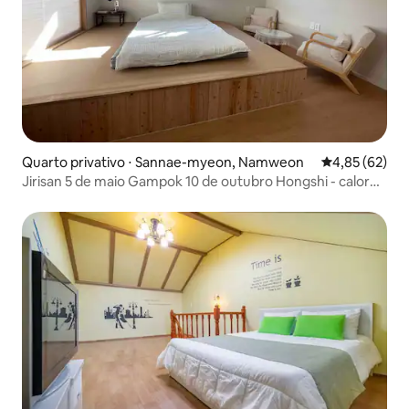
Quarto privativo ⋅ Sannae-myeon, Namweon
4,85 de uma a
4,85 (62)
Jirisan 5 de maio Gampok 10 de outubro Hongshi - calor
moderado