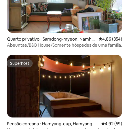
Quarto privativo ⋅ Samdong-myeon, Namhae
4,86 de uma ava
4,86 (354)
-gun
Abeuntae/B&B House/Somente hóspedes de uma família.
Superhost
Superhost
Pensão coreana ⋅ Hamyang-eup, Hamyang
4,92 de uma a
4,92 (59)