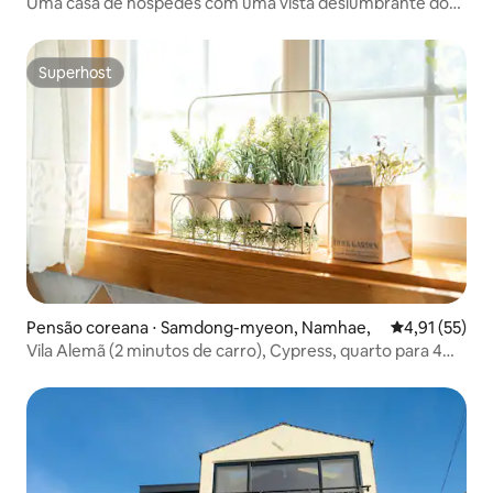
Uma casa de hóspedes com uma vista deslumbrante do
Monte Jiri
Superhost
Superhost
Pensão coreana ⋅ Samdong-myeon, Namhae,
4,91 de uma a
4,91 (55)
Vila Alemã (2 minutos de carro), Cypress, quarto para 4
pessoas (sofá-cama queen e confortável da Ikea),
lavanda, churrasco