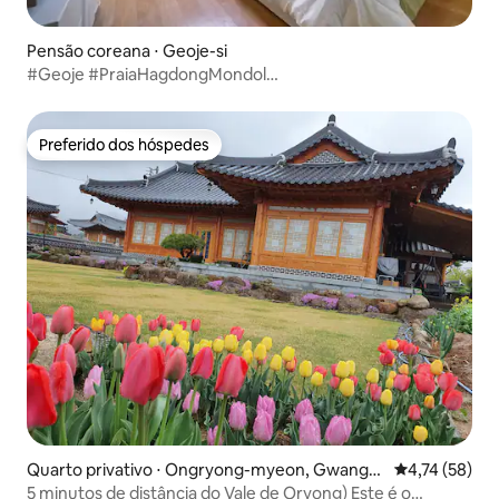
Pensão coreana ⋅ Geoje-si
#Geoje #PraiaHagdongMondol
#ChurrascoIndividualAspera
Preferido dos hóspedes
Preferido dos hóspedes
Quarto privativo ⋅ Ongryong-myeon, Gwangy
4,74 de uma a
4,74 (58)
ang-si
5 minutos de distância do Vale de Oryong) Este é o