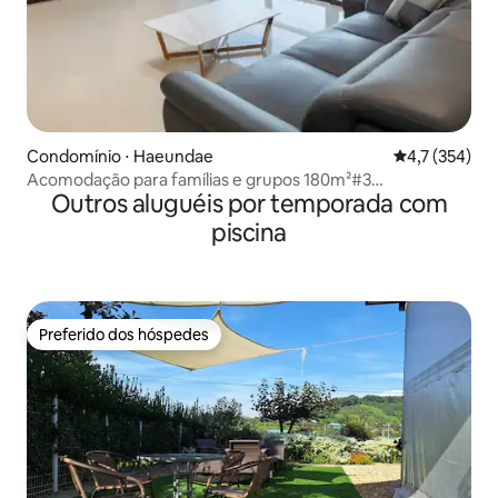
Condomínio ⋅ Haeundae
4,7 de uma av
4,7 (354)
Acomodação para famílias e grupos 180m²#3
Outros aluguéis por temporada com
quartos#cozinha#frente à praia#10 segundos da praia de
areia branca#estadia longa#estadia de relaxamento#DL3
piscina
Preferido dos hóspedes
Preferido dos hóspedes