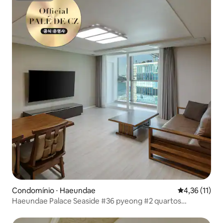
Condomínio ⋅ Haeundae
4,36 de uma a
4,36 (11)
Haeundae Palace Seaside #36 pyeong #2 quartos
#cozinha disponível #estadia de longa duração #vista para
o mar #acomodação familiar # Family#PMS1