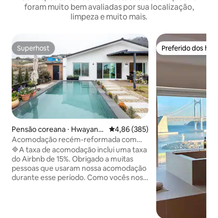
foram muito bem avaliadas por sua localização,
limpeza e muito mais.
Superhost
Preferido dos hó
Superhost
Preferido dos hó
Pensão coreana ⋅ Hwayang
4,86 de uma avaliação média de 
4,86 (385)
-myeon, Yeosu-si
Acomodação recém-reformada com
estilo de hotel *Jacuzzi com parede de
🔷️A taxa de acomodação inclui uma taxa
pedra de Jeju *Vila privativa com piscina
do Airbnb de 15%. Obrigado a muitas
Piscina em frente a um amplo jardim
pessoas que usaram nossa acomodação
Vista para o mar* Muse House
durante esse período. Como vocês nos
deram tanto amor, muitos visitantes
voltaram, então terminamos a reforma
novamente em um mês. Finalmente, em
um belo estado Eu conheci todos vocês.