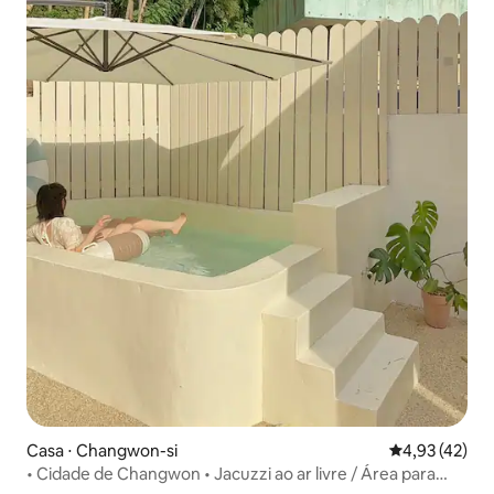
Casa ⋅ Changwon-si
4,93 de uma a
4,93 (42)
• Cidade de Changwon • Jacuzzi ao ar livre / Área para