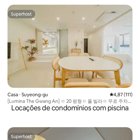
churrasco / Casa independente limpa / Totalmente
reformada / Floresta de bambu
Superhost
Superhost
Casa ⋅ Suyeong-gu
4,87 de uma av
4,87 (111)
[Lumina The Gwang An] ㅇ 20 평형ㅇ 풀 빌라ㅇ 무료 주차ㅇ
Locações de condomínios com piscina
침대 2 개ㅇ 온수 풀ㅇ 세스코 방역ㅇ 건물 앞 해변가 5 초ㅇ
Superhost
Superhost