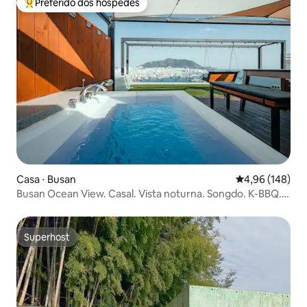
Preferido dos hóspedes
Entre os melhores preferidos dos hóspedes
Casa ⋅ Busan
4,96 de uma av
4,96 (148)
Busan Ocean View. Casal. Vista noturna. Songdo. K-BBQ.
Peixe Jagalchi. Biff. Vila de Gamcheon. Torre de Busan.
Mercado Internacional. Shelter.
Superhost
Superhost