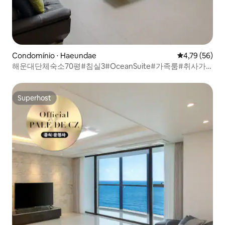
Condomínio ⋅ Haeundae
4,79 de uma a
4,79 (56)
해운대단체숙소70평#침실3#OceanSuite#가족룸#취사가
능#바다감성#힐링스테이#RYS1
Superhost
Superhost