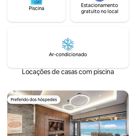
Animais de estimação permitidos (até 10
Estacionamento
de bebê fornecid
kg) Taxa de limpeza (30.000 won) por
Piscina
antecedência) 🙏E
gratuito no local
animal Até 2 cães são permitidos.
após as 22h. Itens equipados dentro da
📋casa - Sala de estar Projetor de feixe
(Netflix, YouTube),
Genebra, Standby Me, Sof
cama queen size (
queen size para pe
condicionado, penteadei
Ar-condicionado
Geladeira, micro-
cafeteira Valmuda
para cápsulas Nes
Locações de casas com piscina
jantar, cadeiras, l
de talheres
Preferido dos hóspedes
Preferido dos hóspedes