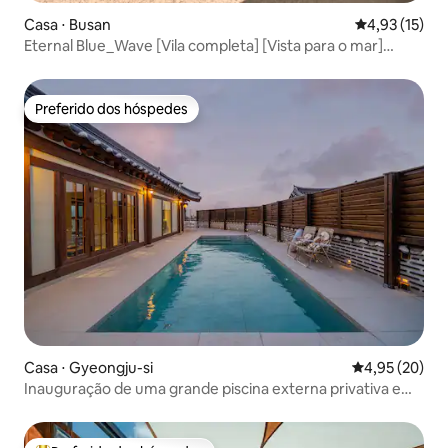
Casa ⋅ Busan
4,93 de uma a
4,93 (15)
Eternal Blue_Wave [Vila completa] [Vista para o mar]
[Sauna finlandesa] [Teleférico de Songdo]
[Estacionamento gratuito]
Preferido dos hóspedes
Preferido dos hóspedes
Casa ⋅ Gyeongju-si
4,95 de uma a
4,95 (20)
Inauguração de uma grande piscina externa privativa em
Onsorae-mi, Bloco B / Estadia em uma casa hanok
privativa