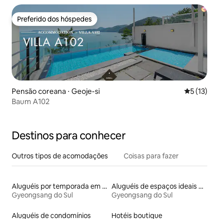
Preferido dos hóspedes
Preferido dos hóspedes
Pensão coreana ⋅ Geoje-si
5 de uma a
5 (13)
Baum A102
Destinos para conhecer
Outros tipos de acomodações
Coisas para fazer
Aluguéis por temporada em acampamentos
Aluguéis de espaços ideais para famílias
Gyeongsang do Sul
Gyeongsang do Sul
Aluguéis de condomínios
Hotéis boutique