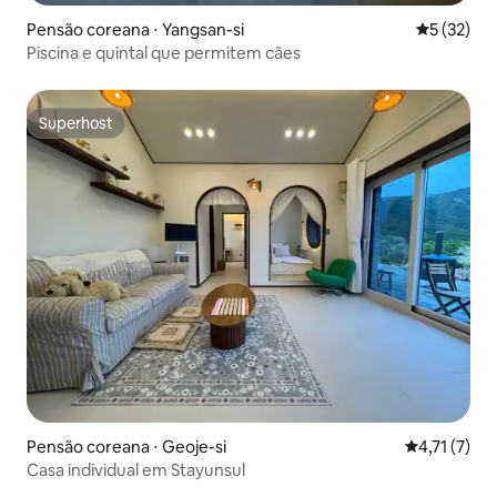
Pensão coreana ⋅ Yangsan-si
5 de uma a
5 (32)
Piscina e quintal que permitem cães
Superhost
Superhost
Pensão coreana ⋅ Geoje-si
4,71 de uma 
4,71 (7)
Casa individual em Stayunsul