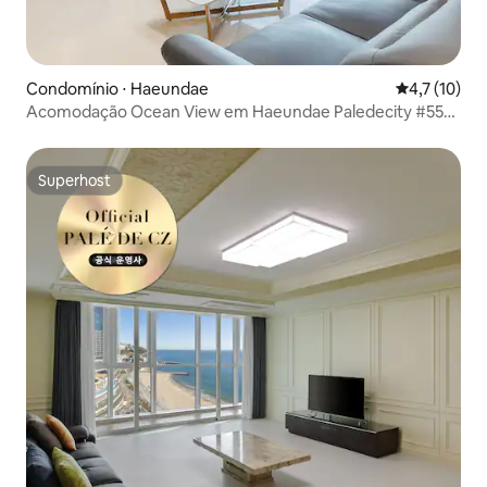
Condomínio ⋅ Haeundae
4,7 de uma a
4,7 (10)
Acomodação Ocean View em Haeundae Paledecity #55
pyeong #LCT 3 minutos #Possibilidade de cozinhar
#BeachfrontStay #DL2
Superhost
Superhost