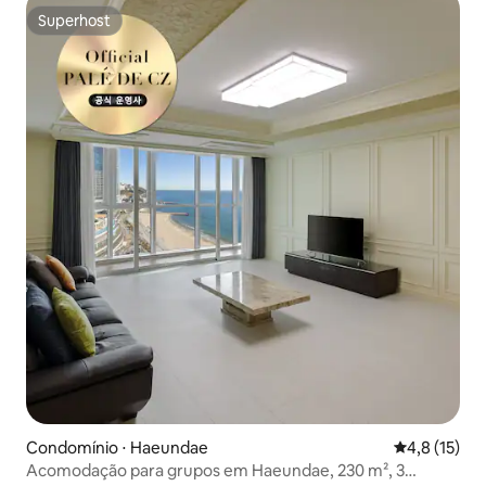
Superhost
Superhost
Condomínio ⋅ Haeundae
4,8 de uma a
4,8 (15)
Acomodação para grupos em Haeundae, 230 m², 3