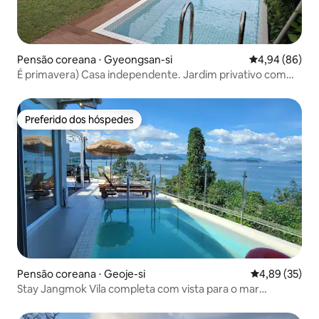
Pensão coreana ⋅ Gyeongsan-si
4,94 de uma av
4,94 (86)
É primavera) Casa independente. Jardim privativo com
gramado. Piscina privativa de 6 m. Casa individual. Café
em grão Han River Ramen gratuito. Daegu. Qingdao.
Gyeongsan.
Preferido dos hóspedes
Preferido dos hóspedes
Pensão coreana ⋅ Geoje-si
4,89 de uma a
4,89 (35)
Stay Jangmok Vila completa com vista para o mar
Acomoda até 10 pessoas