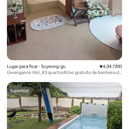
Lugar para ficar ⋅ Suyeong-gu
4,94 de uma av
4,94 (159)
Gwanganna Wol_#3 quartos#Uso gratuito de banheira de
hidromassagem interna grande
Superhost
Superhost