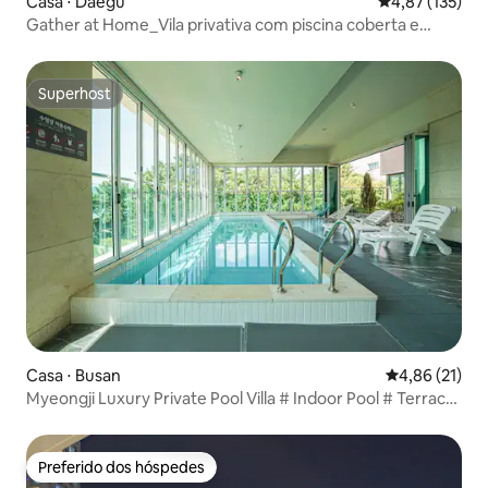
Casa ⋅ Daegu
4,87 de uma av
4,87 (135)
Gather at Home_Vila privativa com piscina coberta e
roupa de cama completa Estacionamento exclusivo do
edifício (para um carro)
Superhost
Superhost
Casa ⋅ Busan
4,86 de uma a
4,86 (21)
Myeongji Luxury Private Pool Villa # Indoor Pool # Terrace
# Ocean View
Preferido dos hóspedes
Preferido dos hóspedes