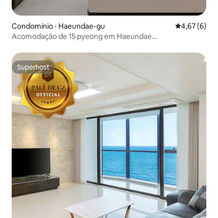
Condomínio ⋅ Haeundae-gu
4,67 de uma 
4,67 (6)
Acomodação de 15 pyeong em Haeundae
#Amigos#Casais#Acomodação de primeira linha na praia
de Haeundae#Centro da cidade#Estúdio#Vista da
cidade#JNS
Superhost
Superhost