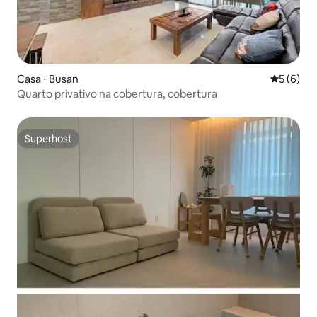
Casa ⋅ Busan
5 de uma 
5 (6)
Quarto privativo na cobertura, cobertura
Superhost
Superhost