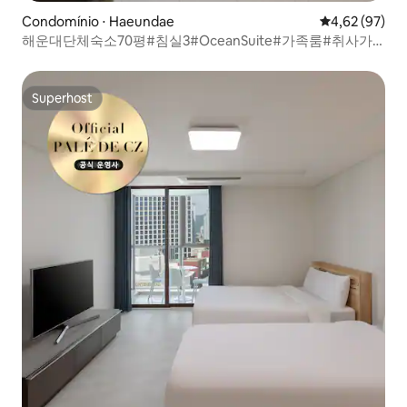
Condomínio ⋅ Haeundae
4,62 de uma a
4,62 (97)
해운대단체숙소70평#침실3#OceanSuite#가족룸#취사가
능#바다감성#힐링스테이#RYS2
Superhost
Superhost