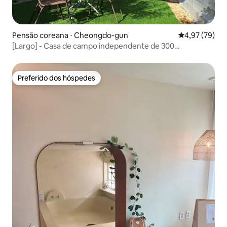
Pensão coreana ⋅ Cheongdo-gun
4,97 de uma a
4,97 (79)
[Largo] - Casa de campo independente de 300
pyeong/piscina para crianças/camping/fogueira/casa com
amplo quintal
Preferido dos hóspedes
Preferido dos hóspedes