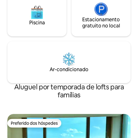
localização, onde você pode caminhar
ao longo do moderno Haeridan-gil como
se estivesse dando um passeio. Reserve
Estacionamento
Piscina
2 quartos ao mesmo tempo para uma
gratuito no local
família grande ou uma reunião especial.
Você pode usar o andar inteiro e,
embora sua privacidade seja mantida, a
alegria de estarmos juntos proporciona
uma viagem relaxante que é duas vezes
melhor.
Ar-condicionado
Aluguel por temporada de lofts para
famílias
Preferido dos hóspedes
Preferido dos hóspedes