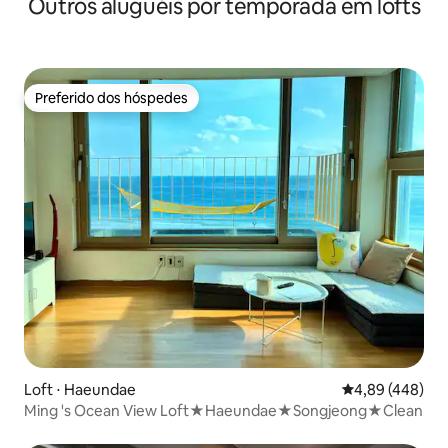
Outros aluguéis por temporada em lofts
Preferido dos hóspedes
Preferido dos hóspedes
Loft ⋅ Haeundae
4,89 de uma ava
4,89 (448)
Ming 's Ocean View Loft★Haeundae★Songjeong★Clean