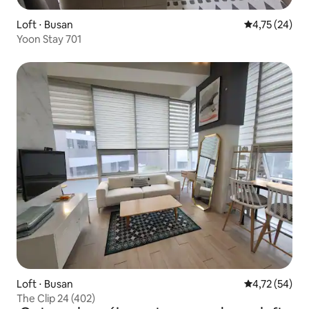
Loft ⋅ Busan
4,75 de uma a
4,75 (24)
Yoon Stay 701
Loft ⋅ Busan
4,72 de uma a
4,72 (54)
The Clip 24 (402)