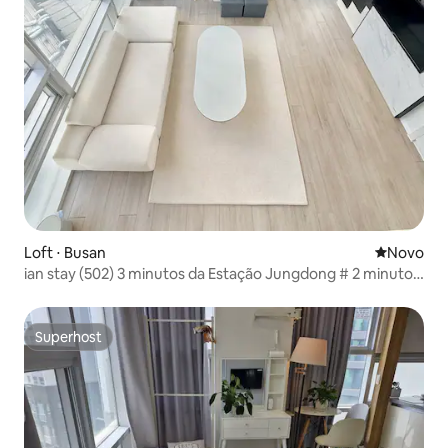
Loft ⋅ Busan
Novo lugar
Novo
ian stay (502) 3 minutos da Estação Jungdong # 2 minutos
do E-Mart # 1 minuto da loja de conveniência # Loft
charmoso # A uma curta distância a pé de atrações
turísticas famosas
Superhost
Superhost