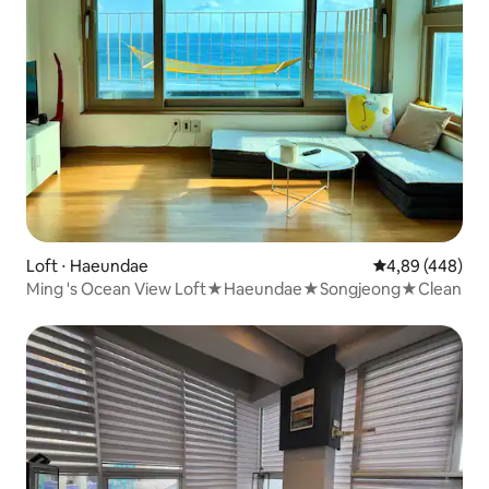
Loft ⋅ Haeundae
4,89 de uma ava
4,89 (448)
Ming 's Ocean View Loft★Haeundae★Songjeong★Clean