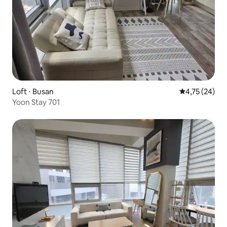
Loft ⋅ Busan
4,75 de uma a
4,75 (24)
Yoon Stay 701