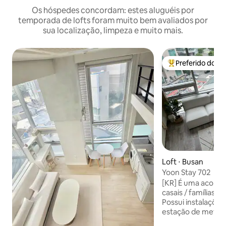
Os hóspedes concordam: estes aluguéis por
temporada de lofts foram muito bem avaliados por
sua localização, limpeza e muito mais.
Preferido dos 
Entre os melhore
Loft ⋅ Busan
Yoon Stay 702
[KR] É uma acomo
casais / famílias /
Possui instalaçõe
estação de metrô
e uma loja de conv