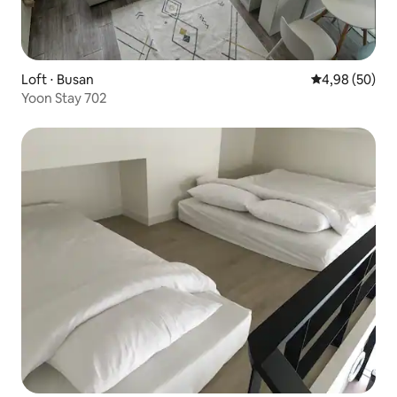
Loft ⋅ Busan
4,98 de uma a
4,98 (50)
Yoon Stay 702