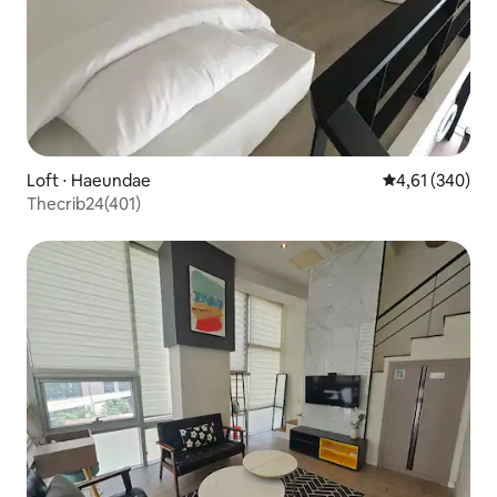
Loft ⋅ Haeundae
4,61 de uma av
4,61 (340)
Thecrib24(401)