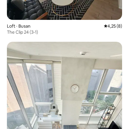
Loft ⋅ Busan
4,25 de uma 
4,25 (8)
The Clip 24 (3-1)