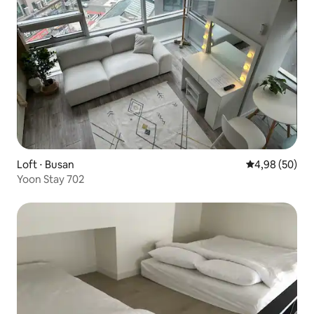
Loft ⋅ Busan
4,98 de uma a
4,98 (50)
Yoon Stay 702