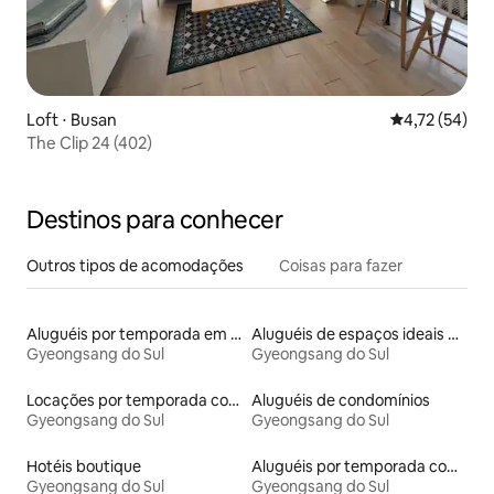
Loft ⋅ Busan
4,72 de uma a
4,72 (54)
The Clip 24 (402)
Destinos para conhecer
Outros tipos de acomodações
Coisas para fazer
Aluguéis por temporada em acampamentos
Aluguéis de espaços ideais para famílias
Gyeongsang do Sul
Gyeongsang do Sul
Locações por temporada com piscina
Aluguéis de condomínios
Gyeongsang do Sul
Gyeongsang do Sul
Hotéis boutique
Aluguéis por temporada com sauna
Gyeongsang do Sul
Gyeongsang do Sul