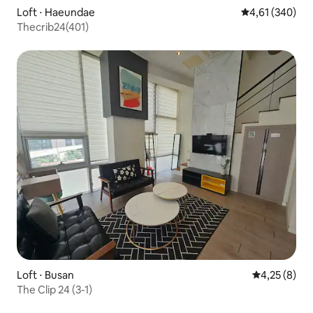
Loft ⋅ Haeundae
4,61 de uma av
4,61 (340)
Thecrib24(401)
Loft ⋅ Busan
4,25 de uma 
4,25 (8)
The Clip 24 (3-1)