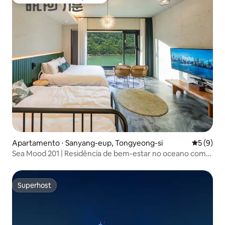
Entre os melhores preferidos dos hóspedes
Apartamento ⋅ Sanyang-eup, Tongyeong-si
5 de uma 
5 (9)
Sea Mood 201 | Residência de bem-estar no oceano como
se fosse um lago
Superhost
Superhost