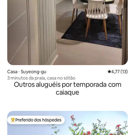
Casa ⋅ Suyeong-gu
4,77 de uma a
4,77 (13)
3 minutos da praia, casa no sótão
Outros aluguéis por temporada com
caiaque
Preferido dos hóspedes
Entre os melhores preferidos dos hóspedes