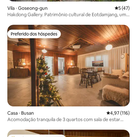
Vila ⋅ Goseong-gun
5 de uma a
5 (47)
Hakdong Gallery. Patrimônio cultural de Eotdamjang, uma
casa hanok independente de grande porte em um jardim
de 3.300 m². Interior moderno e limpo.
Preferido dos hóspedes
Preferido dos hóspedes
Casa ⋅ Busan
4,97 de uma av
4,97 (116)
Acomodação tranquila de 3 quartos com sala de estar
espaçosa e 4 camas queen size, a 10 minutos da Estação
de Busan, para até 8 pessoas