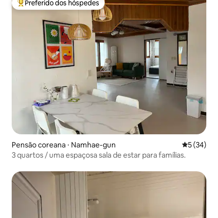
Preferido dos hóspedes
Entre os melhores preferidos dos hóspedes
Pensão coreana ⋅ Namhae-gun
5 de uma a
5 (34)
3 quartos / uma espaçosa sala de estar para famílias.