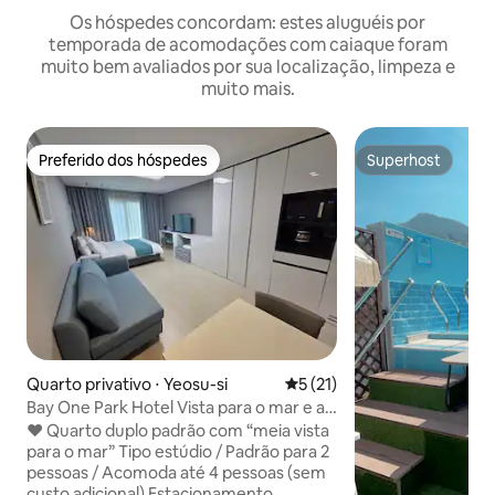
Os hóspedes concordam: estes aluguéis por
temporada de acomodações com caiaque foram
muito bem avaliados por sua localização, limpeza e
muito mais.
Preferido dos hóspedes
Superhost
Preferido dos hóspedes
Superhost
Quarto privativo ⋅ Yeosu-si
5 de uma avaliação média de
5 (21)
Bay One Park Hotel Vista para o mar e a
praia direto da cama • Acomodação
♥ Quarto duplo padrão com “meia vista
limpa e agradável
para o mar” Tipo estúdio / Padrão para 2
pessoas / Acomoda até 4 pessoas (sem
custo adicional) Estacionamento