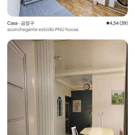
Casa ⋅ 금정구
4,54 de uma a
4,54 (39)
aconchegante estúdio PNU house.