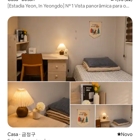
[Estadia Yeon, In Yeongdo] Nº 1 Vista panorâmica para o
mar/133 m²/Acomodação exclusiva/Loft
Casa ⋅ 금정구
Novo lugar
Novo