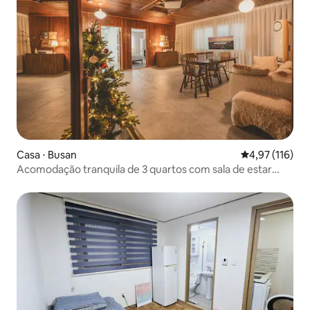
Casa ⋅ Busan
4,97 de uma av
4,97 (116)
Acomodação tranquila de 3 quartos com sala de estar
espaçosa e 4 camas queen size, a 10 minutos da Estação
de Busan, para até 8 pessoas