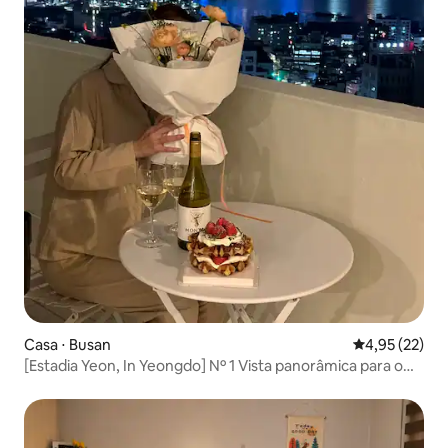
Casa ⋅ Busan
4,95 de uma a
4,95 (22)
[Estadia Yeon, In Yeongdo] Nº 1 Vista panorâmica para o
mar/133 m²/Acomodação exclusiva/Loft