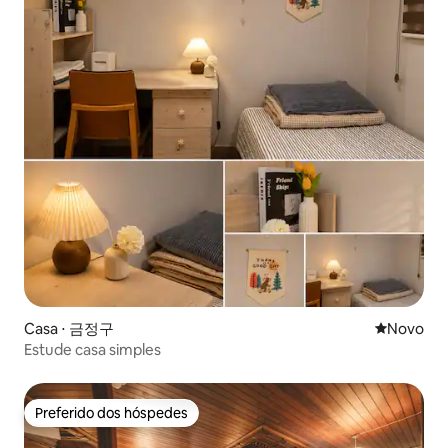
Casa ⋅ 금정구
Novo lugar
Novo
Estude casa simples
Preferido dos hóspedes
Preferido dos hóspedes