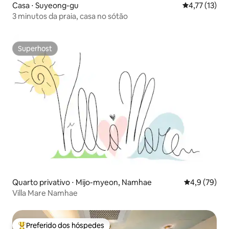
Casa ⋅ Suyeong-gu
4,77 de uma a
4,77 (13)
3 minutos da praia, casa no sótão
Superhost
Superhost
Quarto privativo ⋅ Mijo-myeon, Namhae
4,9 de uma a
4,9 (79)
Villa Mare Namhae
Preferido dos hóspedes