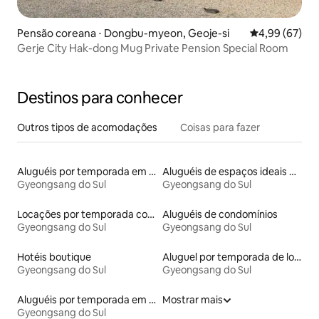
Pensão coreana ⋅ Dongbu-myeon, Geoje-si
4,99 de uma a
4,99 (67)
Gerje City Hak-dong Mug Private Pension Special Room
Destinos para conhecer
Outros tipos de acomodações
Coisas para fazer
Aluguéis por temporada em acampamentos
Aluguéis de espaços ideais para famílias
Gyeongsang do Sul
Gyeongsang do Sul
Locações por temporada com piscina
Aluguéis de condomínios
Gyeongsang do Sul
Gyeongsang do Sul
Hotéis boutique
Aluguel por temporada de lofts
Gyeongsang do Sul
Gyeongsang do Sul
Aluguéis por temporada em resorts
Mostrar mais
Gyeongsang do Sul