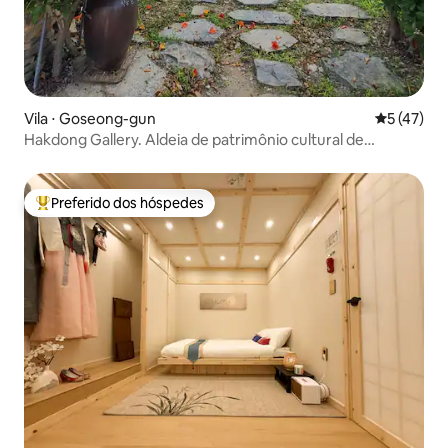
Vila ⋅ Goseong-gun
5 de uma a
5 (47)
Hakdong Gallery. Aldeia de patrimônio cultural de
Eotdamjang, uma casa tradicional hanok de alto padrão
em um jardim de 3.300 m². Interior moderno.
Preferido dos hóspedes
Entre os melhores preferidos dos hóspedes