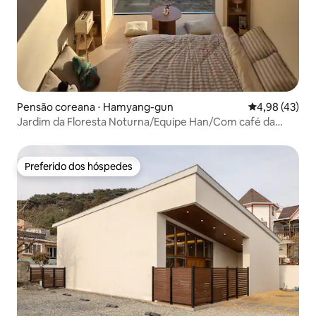
Pensão coreana ⋅ Hamyang-gun
4,98 de uma a
4,98 (43)
Jardim da Floresta Noturna/Equipe Han/Com café da
manhã/Viagem de casal/Acomodação sensível
Preferido dos hóspedes
Preferido dos hóspedes