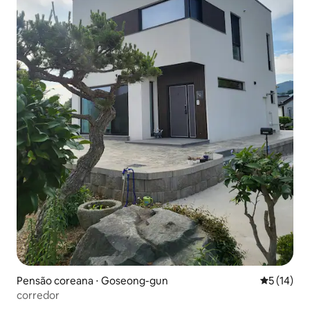
Pensão coreana ⋅ Goseong-gun
5 de uma a
5 (14)
corredor