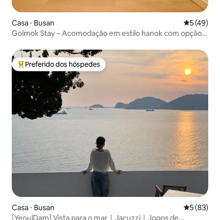
Casa ⋅ Busan
5 de uma a
5 (49)
Golmok Stay – Acomodação em estilo hanok com opção
de vestir hanbok, em Nampo-dong, a 5 minutos do
mercado noturno
Preferido dos hóspedes
Entre os melhores preferidos dos hóspedes
Casa ⋅ Busan
5 de uma a
5 (83)
[YeoulDam] Vista para o marㅣJacuzziㅣJogos de