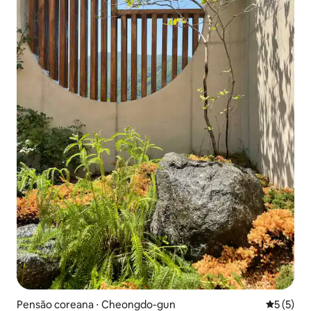
Pensão coreana ⋅ Cheongdo-gun
5 de uma 
5 (5)