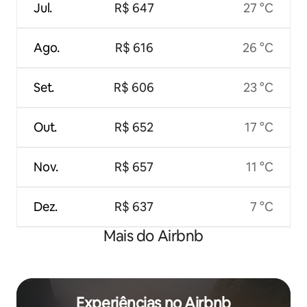
Jul.
R$ 647
27 °C
Ago.
R$ 616
26 °C
Set.
R$ 606
23 °C
Out.
R$ 652
17 °C
Nov.
R$ 657
11 °C
Dez.
R$ 637
7 °C
Mais do Airbnb
Experiências no Airbnb