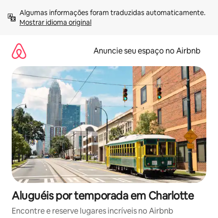
Pular
Algumas informações foram traduzidas automaticamente. 
para
Mostrar idioma original
o
conteúdo
Anuncie seu espaço no Airbnb
Aluguéis por temporada em Charlotte
Encontre e reserve lugares incríveis no Airbnb