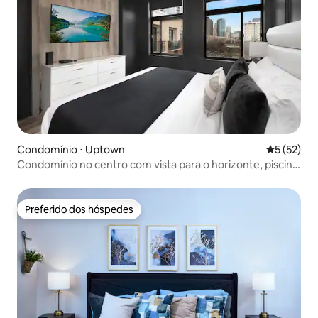
Condomínio ⋅ Uptown
5 de uma a
5 (52)
Condomínio no centro com vista para o horizonte, piscina
e estacionamento gratuito
Preferido dos hóspedes
Preferido dos hóspedes