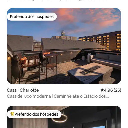
Uptown
Preferido dos hóspedes
Preferido dos hóspedes
Casa ⋅ Charlotte
4,96 de uma a
4,96 (25)
Casa de luxo moderna | Caminhe até o Estádio dos
Panthers
Preferido dos hóspedes
Entre os melhores preferidos dos hóspedes