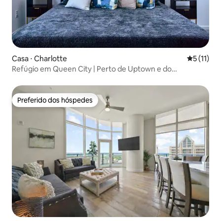
Casa ⋅ Charlotte
5 de uma a
5 (11)
Refúgio em Queen City | Perto de Uptown e do
Aeroporto CHLT
Preferido dos hóspedes
Preferido dos hóspedes