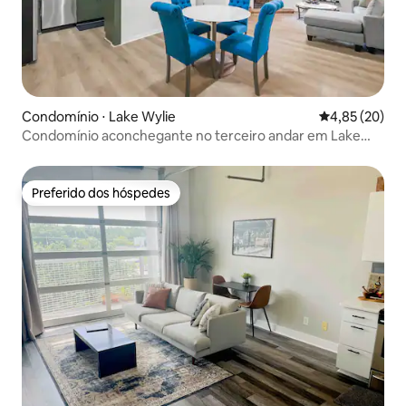
Condomínio ⋅ Lake Wylie
4,85 de uma a
4,85 (20)
Condomínio aconchegante no terceiro andar em Lake
Wylie
Preferido dos hóspedes
Preferido dos hóspedes