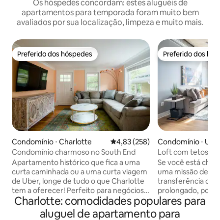
Os hóspedes concordam: estes aluguéis de
apartamentos para temporada foram muito bem
avaliados por sua localização, limpeza e muito mais.
Preferido dos hóspedes
Preferido dos hó
Preferido dos hóspedes
Preferido dos hó
Condomínio ⋅ Charlotte
4,83 de uma avaliação média de 
4,83 (258)
Condomínio ⋅ Up
Condomínio charmoso no South End
Loft com tetos alt
zona nobre
Apartamento histórico que fica a uma
Se você está cheg
curta caminhada ou a uma curta viagem
uma missão de 13
de Uber, longe de tudo o que Charlotte
transferência cor
tem a oferecer! Perfeito para negócios
prolongado, pode r
Charlotte: comodidades populares para
ou lazer (a cerca de 2 km do Uptown e
você escolheu um
do Panther 's Stadium - ótimo para
partida. Bem-vindo 
aluguel de apartamento para
jogos!). Acesso fácil à parte alta da
mobiliado de Upto