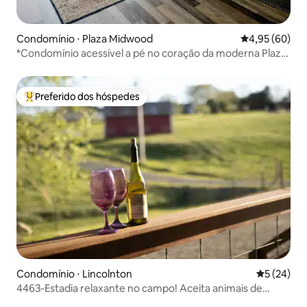
Condomínio ⋅ Plaza Midwood
4,95 de uma a
4,95 (60)
*Condomínio acessível a pé no coração da moderna Plaza-
Midwood*
Preferido dos hóspedes
Entre os melhores preferidos dos hóspedes
Condomínio ⋅ Lincolnton
5 de uma a
5 (24)
4463-Estadia relaxante no campo! Aceita animais de
estimação!