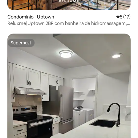
Condomínio ⋅ Uptown
5 de uma a
5 (17)
Reluxme|Uptown 2BR com banheira de hidromassagem,
academia, piscinas e vistas
Superhost
Superhost