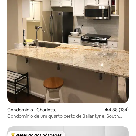
Condomínio ⋅ Charlotte
4,88 de uma av
4,88 (134)
Condomínio de um quarto perto de Ballantyne, South
Charlotte
Preferido dos hóspedes