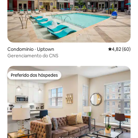
Condomínio ⋅ Uptown
4,82 de uma a
4,82 (60)
Gerenciamento do CNS
Preferido dos hóspedes
Preferido dos hóspedes