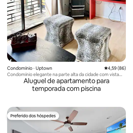
Condomínio ⋅ Uptown
4,59 de uma a
4,59 (86)
Condomínio elegante na parte alta da cidade com vista
Aluguel de apartamento para
fantástica
temporada com piscina
Preferido dos hóspedes
Preferido dos hóspedes