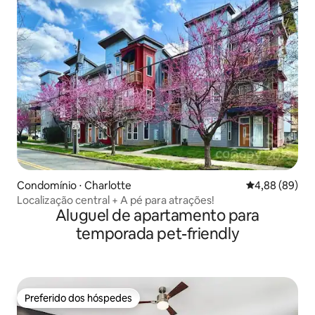
Condomínio ⋅ Charlotte
4,88 de uma av
4,88 (89)
Localização central + A pé para atrações!
Aluguel de apartamento para
temporada pet-friendly
Preferido dos hóspedes
Preferido dos hóspedes