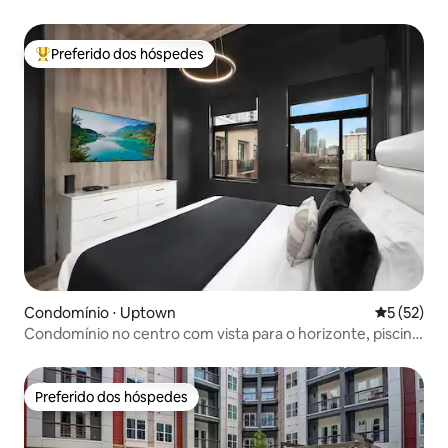
Preferido dos hóspedes
Entre os melhores preferidos dos hóspedes
Condomínio ⋅ Uptown
5 de uma a
5 (52)
Condomínio no centro com vista para o horizonte, piscina
e estacionamento gratuito
Preferido dos hóspedes
Preferido dos hóspedes