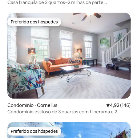
Casa tranquila de 2 quartos~2 milhas da parte
alta~Estacionamento gratuito
Preferido dos hóspedes
Preferido dos hóspedes
Condomínio ⋅ Cornelius
4,92 de uma av
4,92 (146)
Condomínio estiloso de 3 quartos com fliperama e 2
varandas!
Preferido dos hóspedes
Preferido dos hóspedes