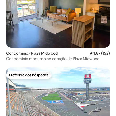
Condomínio ⋅ Plaza Midwood
4,87 de uma av
4,87 (192)
Condomínio moderno no coração de Plaza Midwood
Preferido dos hóspedes
Preferido dos hóspedes