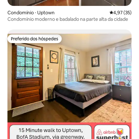
Condomínio ⋅ Uptown
4,97 de uma a
4,97 (35)
Condomínio moderno e badalado na parte alta da cidade
Preferido dos hóspedes
Preferido dos hóspedes