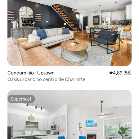
Condomínio ⋅ Uptown
4,89 de uma a
4,89 (55)
Oásis urbano no centro de Charlotte
Superhost
Superhost