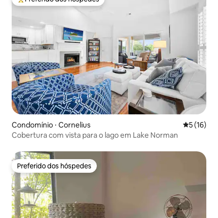
Entre os melhores preferidos dos hóspedes
Condomínio ⋅ Cornelius
5 de uma a
5 (16)
Cobertura com vista para o lago em Lake Norman
Preferido dos hóspedes
Preferido dos hóspedes