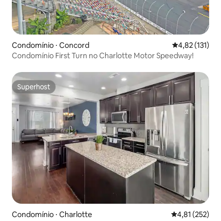
Condomínio ⋅ Concord
4,82 de uma av
4,82 (131)
Condomínio First Turn no Charlotte Motor Speedway!
Superhost
Superhost
Condomínio ⋅ Charlotte
4,81 de uma av
4,81 (252)