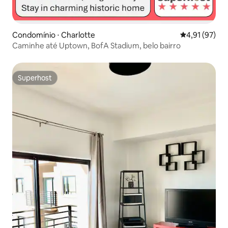
Condomínio ⋅ Charlotte
4,91 de uma a
4,91 (97)
Caminhe até Uptown, BofA Stadium, belo bairro
Superhost
Superhost