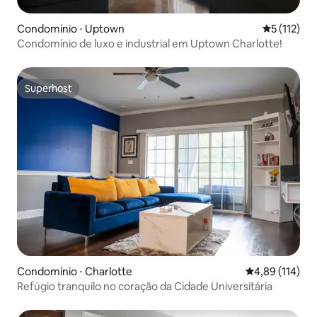
Condomínio ⋅ Uptown
5 de uma av
5 (112)
Condomínio de luxo e industrial em Uptown Charlotte!
Superhost
Superhost
Condomínio ⋅ Charlotte
4,89 de uma av
4,89 (114)
Refúgio tranquilo no coração da Cidade Universitária