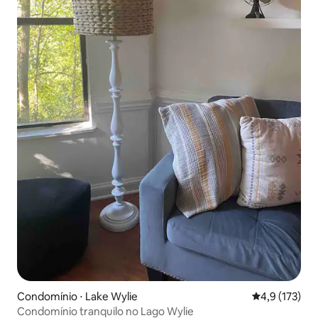
Condomínio ⋅ Lake Wylie
4,9 de uma av
4,9 (173)
Condomínio tranquilo no Lago Wylie