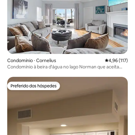
Condomínio ⋅ Cornelius
4,96 de uma av
4,96 (117)
Condomínio à beira d'água no lago Norman que aceita
cães
Preferido dos hóspedes
Preferido dos hóspedes