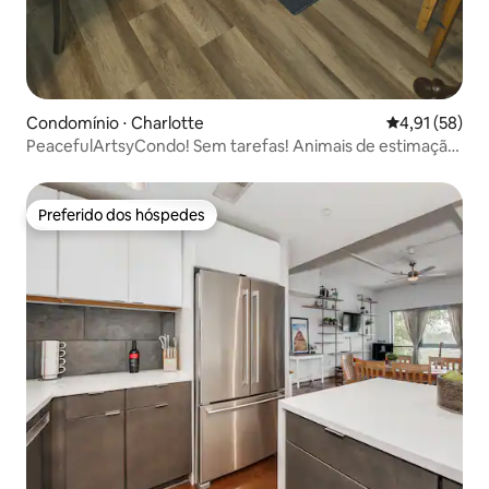
Condomínio ⋅ Charlotte
4,91 de uma a
4,91 (58)
PeacefulArtsyCondo! Sem tarefas! Animais de estimação
permitidos Sul de CLT
Preferido dos hóspedes
Preferido dos hóspedes