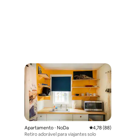
vapor Home theater Academia
e o centr
Apartamento ⋅ NoDa
4,78 de uma avaliação 
4,78 (88)
Retiro adorável para viajantes solo