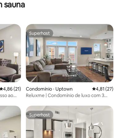
m sauna
Superhost
Superhost
4,86 de uma avaliação média de 5, 21 avaliações
4,86 (21)
Condomínio ⋅ Uptown
4,81 de uma avaliação
4,81 (27)
sso ao
Reluxme | Condomínio de luxo com 3
quartos e vista para o horizonte +
estádios
Superhost
Superhost