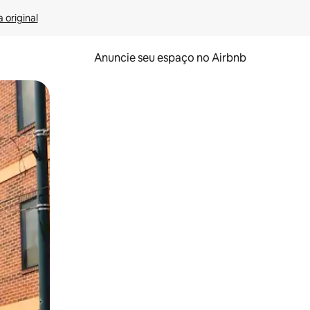
 original
Anuncie seu espaço no Airbnb
 deslizando o dedo na tela.