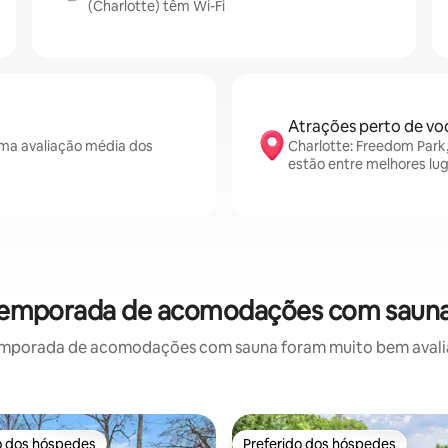
(Charlotte) têm Wi-Fi
Atrações perto de vo
ma avaliação média dos
Charlotte: Freedom Park
estão entre melhores lu
r temporada de acomodações com sauna
emporada de acomodações com sauna foram muito bem avaliado
o dos hóspedes
Preferido dos hóspedes