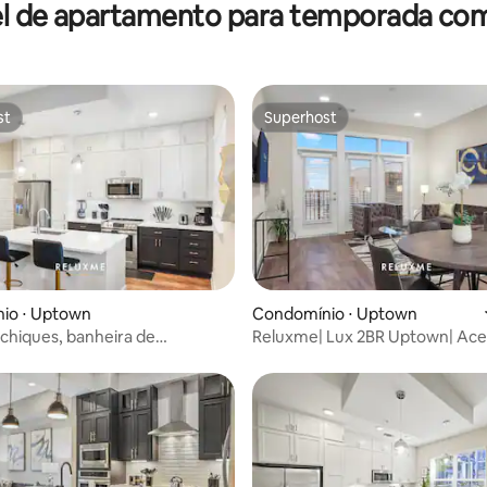
l de apartamento para temporada co
st
Superhost
st
Superhost
 média de 5, 3 avaliações
io ⋅ Uptown
Condomínio ⋅ Uptown
 chiques, banheira de
Reluxme| Lux 2BR Uptown| Ace
agem, academia e vista do
spa + vista para o horizonte