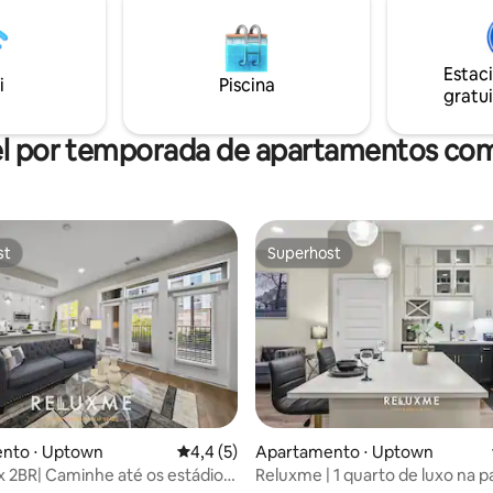
gens de grupo sofisticadas.
recuperação e a diversão. Muitos são
r universal para veículos
acessíveis a pé: restaurantes tr
disponível!
playgrounds pickleball/tênis/b
Estac
i
Piscina
gratui
l por temporada de apartamentos co
st
Superhost
st
Superhost
édia de 5, 240 avaliações
nto ⋅ Uptown
4,4 de uma avaliação média de 5, 5 avalia
4,4 (5)
Apartamento ⋅ Uptown
2BR| Caminhe até os estádios
Reluxme | 1 quarto de luxo na pa