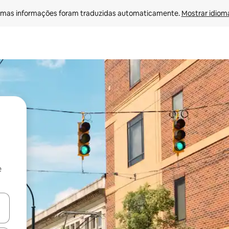
mas informações foram traduzidas automaticamente. 
Mostrar idioma
e
ore-os usando as seta para cima e para baixo do teclado ou tocando e