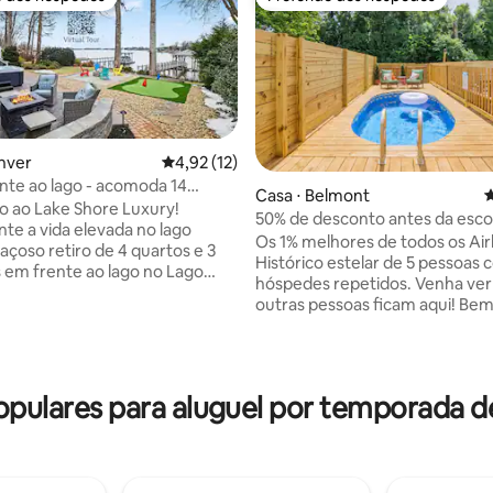
o dos hóspedes
Preferido dos hóspedes
nver
4,92 de uma avaliação média de 5, 12 avalia
4,92 (12)
nte ao lago - acomoda 14
Casa ⋅ Belmont
4
média de 5, 20 avaliações
 banheira de hidromassagem -
 ao Lake Shore Luxury!
50% de desconto antes da escol
reen
te a vida elevada no lago
+ sauna + banheira de hidrom
Os 1% melhores de todos os Ai
açoso retiro de 4 quartos e 3
Histórico estelar de 5 pessoas
 em frente ao lago no Lago
hóspedes repetidos. Venha ver
m Denver, Carolina do Norte,
outras pessoas ficam aqui! Bem-vindo ao
do até 14 pessoas. Relaxe com
seu oásis privado no coração do
ivativo ao lago, doca coberta,
mais badalado de Charlotte. Es
de hidromassagem, lareira,
de 4 quartos e 7 camas oferec
olfe, sala de jogos e sala de
experiência de bem-estar comp
calizada no procurado lado
opulares para aluguel por temporada
piscina, banheira de hidromas
do lago, com fácil acesso a
banheira de imersão fria, sauna 
 e inserida em uma zona de
terapia de luz vermelha, área d
 de navegação, é ideal para
chuveiro a vapor e muito mais.
paz, apreciar o pôr do sol e
centímetro apoia o descanso, a