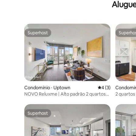
Alugue
Superhost
Superho
Superhost
Superho
Condomínio ⋅ Uptown
4 de uma avaliação
4 (3)
Condomín
NOVO Reluxme | Alto padrão 2 quartos
2 quartos
com cama king + sauna
hidromass
terraço
Superhost
Superhost