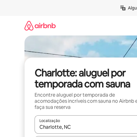
Pular
Algu
para
o
conteúdo
Charlotte: aluguel por
temporada com sauna
Encontre aluguel por temporada de
acomodações incríveis com sauna no Airbnb 
faça sua reserva
Localização
Quando os resultados estiverem disponíveis, expl