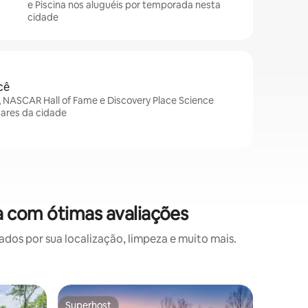
e Piscina nos aluguéis por temporada nesta
cidade
cê
, NASCAR Hall of Fame e Discovery Place Science
gares da cidade
 com ótimas avaliações
s por sua localização, limpeza e muito mais.
Apartam
Superhost
Preferi