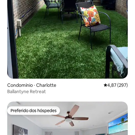
Condomínio ⋅ Charlotte
4,87 de uma av
4,87 (297)
Ballantyne Retreat
Preferido dos hóspedes
Preferido dos hóspedes