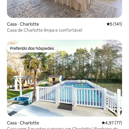
Casa ⋅ Charlotte
5 de uma av
5 (141)
Casa de Charlotte limpa e confortável
Preferido dos hóspedes
Preferido dos hóspedes
Casa ⋅ Charlotte
4,97 de uma a
4,97 (77)
Casa com 3 quartos e piscina em Charlotte | Banheira de