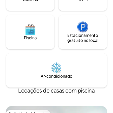
totalmente abaste
com vista para o lago ou use nossa
cozinhar
academia. Reserve sua escapadela à
beira do lago hoje!
Estacionamento
Piscina
gratuito no local
Ar-condicionado
Locações de casas com piscina