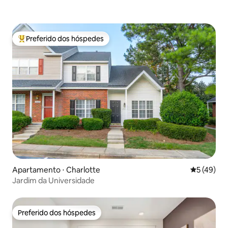
Preferido dos hóspedes
Entre os melhores preferidos dos hóspedes
Apartamento ⋅ Charlotte
5 de uma a
5 (49)
Jardim da Universidade
Preferido dos hóspedes
Preferido dos hóspedes