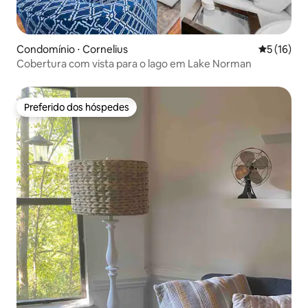
Condomínio ⋅ Cornelius
5 de uma a
5 (16)
Cobertura com vista para o lago em Lake Norman
Preferido dos hóspedes
Preferido dos hóspedes