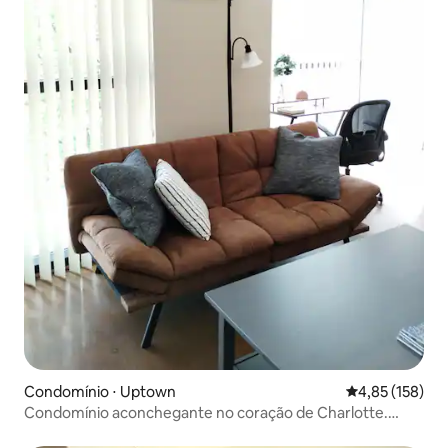
Condomínio ⋅ Uptown
4,85 de uma av
4,85 (158)
Condomínio aconchegante no coração de Charlotte.
Estacionamento gratuito