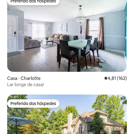
Preferido dos hóspedes
Preferido dos hóspedes
Casa ⋅ Charlotte
4,81 de uma av
4,81 (162)
Lar longe de casa!
Preferido dos hóspedes
Preferido dos hóspedes