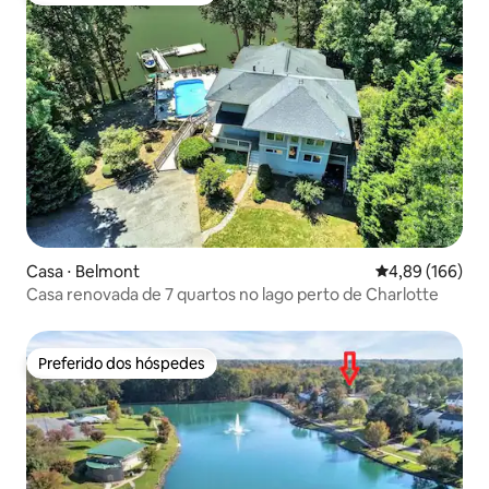
Casa ⋅ Belmont
4,89 de uma av
4,89 (166)
Casa renovada de 7 quartos no lago perto de Charlotte
Preferido dos hóspedes
Preferido dos hóspedes