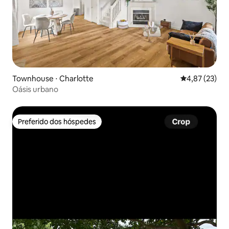
Townhouse ⋅ Charlotte
4,87 de uma a
4,87 (23)
Oásis urbano
Preferido dos hóspedes
Preferido dos hóspedes