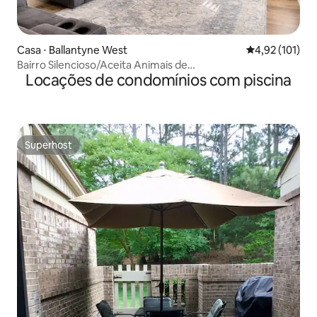
Casa ⋅ Ballantyne West
4,92 de uma av
4,92 (101)
Bairro Silencioso/Aceita Animais de
Locações de condomínios com piscina
Estimação/Parque/Piscina/Trilhas
Superhost
Superhost