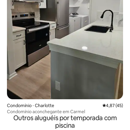
Condomínio ⋅ Charlotte
4,87 de uma a
4,87 (45)
Condomínio aconchegante em Carmel
Outros aluguéis por temporada com
piscina