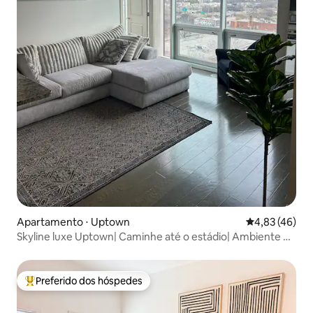
Apartamento ⋅ Uptown
4,83 de uma a
4,83 (46)
Skyline luxe Uptown| Caminhe até o estádio| Ambiente no
terraço
Preferido dos hóspedes
Entre os melhores preferidos dos hóspedes