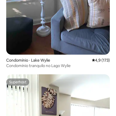
Condomínio ⋅ Lake Wylie
4,9 de uma av
4,9 (173)
Condomínio tranquilo no Lago Wylie
Superhost
Superhost