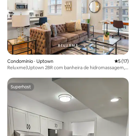
Condomínio ⋅ Uptown
5 de uma a
5 (17)
Reluxme|Uptown 2BR com banheira de hidromassagem,
academia, piscinas e vistas
Superhost
Superhost