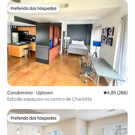
Preferido dos hóspedes
Preferido dos hóspedes
Condomínio ⋅ Uptown
4,85 de uma ava
4,85 (286)
Estúdio espaçoso no centro de Charlotte
Preferido dos hóspedes
Preferido dos hóspedes