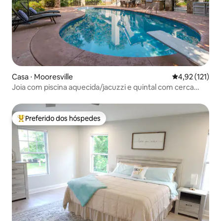
Casa ⋅ Mooresville
4,92 de uma av
4,92 (121)
Joia com piscina aquecida/jacuzzi e quintal com cerca
dupla
Preferido dos hóspedes
Entre os melhores preferidos dos hóspedes