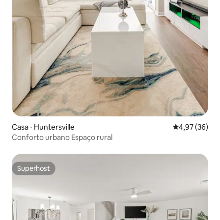
Casa ⋅ Huntersville
4,97 de uma a
4,97 (36)
Conforto urbano Espaço rural
Superhost
Superhost