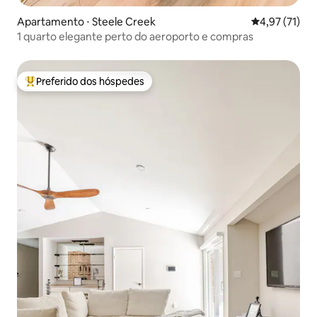
Apartamento ⋅ Steele Creek
4,97 de uma a
4,97 (71)
1 quarto elegante perto do aeroporto e compras
Preferido dos hóspedes
Entre os melhores preferidos dos hóspedes