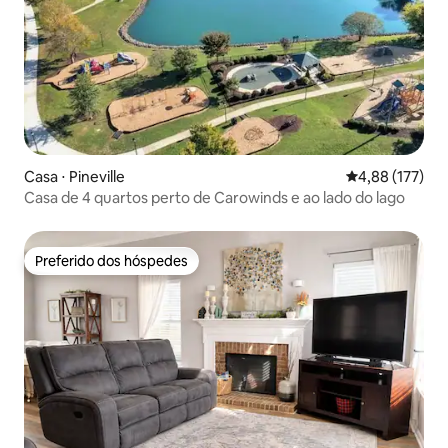
Casa ⋅ Pineville
4,88 de uma av
4,88 (177)
Casa de 4 quartos perto de Carowinds e ao lado do lago
Preferido dos hóspedes
Preferido dos hóspedes