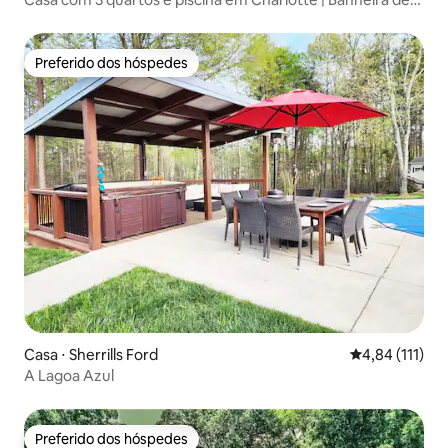
hidromassagem e fliperama
Preferido dos hóspedes
Preferido dos hóspedes
Casa ⋅ Sherrills Ford
4,84 de uma av
4,84 (111)
A Lagoa Azul
Preferido dos hóspedes
Preferido dos hóspedes