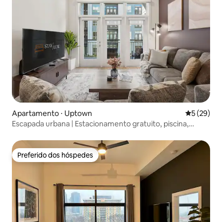
Apartamento ⋅ Uptown
5 de uma a
5 (29)
Escapada urbana | Estacionamento gratuito, piscina,
academia
Preferido dos hóspedes
Preferido dos hóspedes