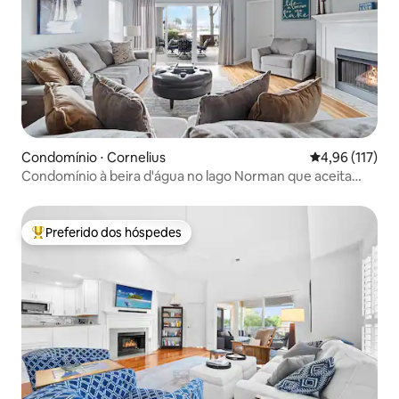
Condomínio ⋅ Cornelius
4,96 de uma av
4,96 (117)
Condomínio à beira d'água no lago Norman que aceita
cães
Preferido dos hóspedes
Entre os melhores preferidos dos hóspedes