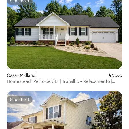
Superhost
Superhost
Casa ⋅ Midland
Novo lugar
Novo
Homestead | Perto de CLT | Trabalho + Relaxamento |
Ovos da fazenda
Superhost
Superhost