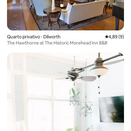
Quarto privativo ⋅ Dilworth
4,89 de uma 
4,89 (9)
The Hawthorne at The Historic Morehead Inn B&B