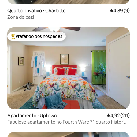
Quarto privativo ⋅ Charlotte
4,89 de uma 
4,89 (9)
Zona de paz!
Preferido dos hóspedes
Entre os melhores preferidos dos hóspedes
Apartamento ⋅ Uptown
4,92 de uma av
4,92 (211)
Fabuloso apartamento no Fourth Ward * 1 quarto histórico
em Charlotte