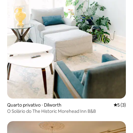
Quarto privativo ⋅ Dilworth
5 de uma 
5 (3)
O Solário do The Historic Morehead Inn B&B