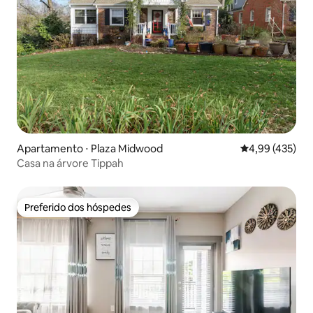
Apartamento ⋅ Plaza Midwood
4,99 de uma av
4,99 (435)
Casa na árvore Tippah
Preferido dos hóspedes
Preferido dos hóspedes