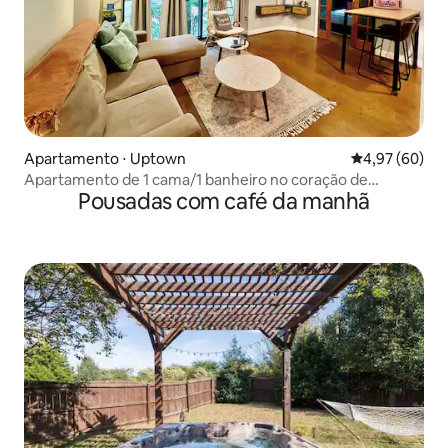
Apartamento ⋅ Uptown
4,97 de uma a
4,97 (60)
Apartamento de 1 cama/1 banheiro no coração de
Pousadas com café da manhã
Uptown Charlotte.