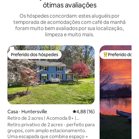
ótimas avaliações
Os hóspedes concordam: estes aluguéis por
temporada de acomodações com café da manhã
foram muito bem avaliados por sua localização,
limpeza e muito mais.
Preferido dos hóspedes
Preferido dos 
Preferido dos hóspedes
Entre os melhore
Casa ⋅ Huntersville
4,88 de uma avaliação média de
4,88 (16)
Retiro de 2 acres | Acomoda 8+ |
Tranquilo, mas próximo
Retiro privativo de 2 acres - perfeito para
grupos, com amplo estacionamento.
Uma escapada que combina espaço +