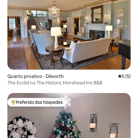
Quarto privativo ⋅ Dilworth
5 de uma 
5 (5)
The Euclid no The Historic Morehead Inn B&B
Preferido dos hóspedes
Entre os melhores preferidos dos hóspedes