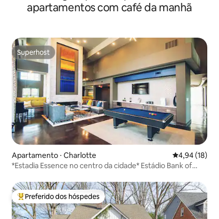
apartamentos com café da manhã
Superhost
Superhost
Apartamento ⋅ Charlotte
4,94 de uma a
4,94 (18)
*Estadia Essence no centro da cidade* Estádio Bank of
America
Preferido dos hóspedes
Entre os melhores preferidos dos hóspedes