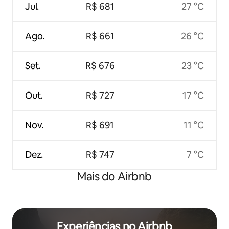
Jul.
R$ 681
27 °C
Ago.
R$ 661
26 °C
Set.
R$ 676
23 °C
Out.
R$ 727
17 °C
Nov.
R$ 691
11 °C
Dez.
R$ 747
7 °C
Mais do Airbnb
Experiências no Airbnb