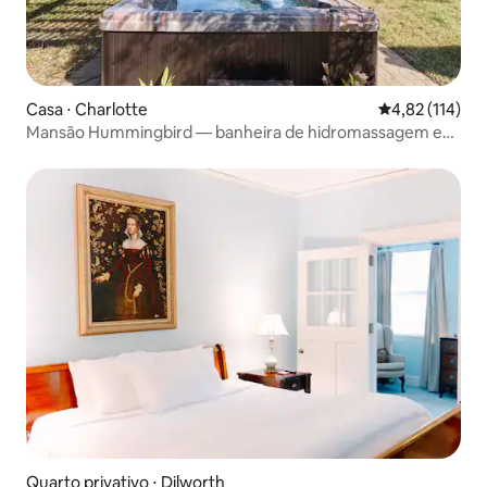
Casa ⋅ Charlotte
4,82 de uma av
4,82 (114)
Mansão Hummingbird — banheira de hidromassagem e
quintal privativo!
Quarto privativo ⋅ Dilworth