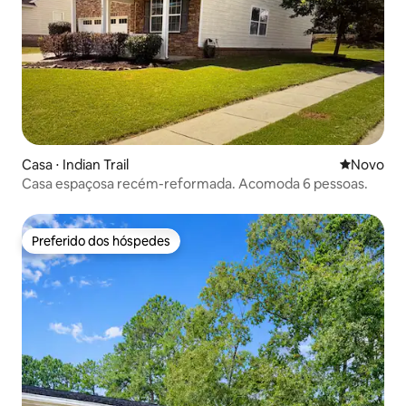
Casa ⋅ Indian Trail
Novo lugar
Novo
Casa espaçosa recém-reformada. Acomoda 6 pessoas.
Preferido dos hóspedes
Preferido dos hóspedes