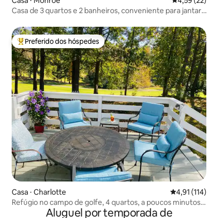
Casa ⋅ Monroe
4,59 de uma a
4,59 (22)
Casa de 3 quartos e 2 banheiros, conveniente para jantar,
fazer compras, 485.
Preferido dos hóspedes
Entre os melhores preferidos dos hóspedes
Casa ⋅ Charlotte
4,91 de uma av
4,91 (114)
Refúgio no campo de golfe, 4 quartos, a poucos minutos
Aluguel por temporada de
de Ballantyne