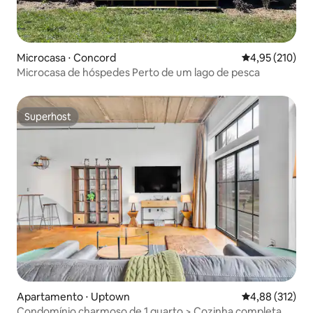
Microcasa ⋅ Concord
4,95 de uma av
4,95 (210)
Microcasa de hóspedes Perto de um lago de pesca
Superhost
Superhost
Apartamento ⋅ Uptown
4,88 de uma av
4,88 (312)
Condomínio charmoso de 1 quarto > Cozinha completa >