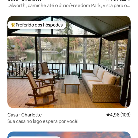
Dilworth, caminhe até o átrio/Freedom Park, vista para o
parque!
Preferido dos hóspedes
Entre os melhores preferidos dos hóspedes
Casa ⋅ Charlotte
4,96 de uma av
4,96 (103)
Sua casa no lago espera por você!