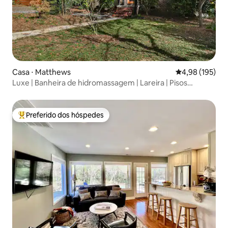
Casa ⋅ Matthews
4,98 de uma av
4,98 (195)
Luxe | Banheira de hidromassagem | Lareira | Pisos
aquecidos | Veículo elétrico | Caminhada
Preferido dos hóspedes
Entre os melhores preferidos dos hóspedes