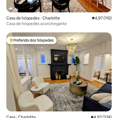
Casa de hóspedes ⋅ Charlotte
4,97 de uma av
4,97 (110)
Casa de hóspedes aconchegante
Preferido dos hóspedes
Entre os melhores preferidos dos hóspedes
Casa ⋅ Charlotte
4,97 de uma av
4,97 (224)