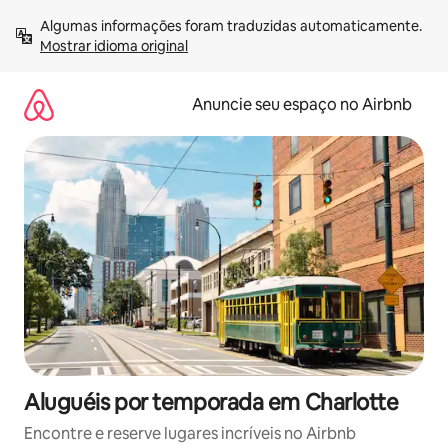
Pular
Algumas informações foram traduzidas automaticamente. 
para
Mostrar idioma original
o
conteúdo
Anuncie seu espaço no Airbnb
Aluguéis por temporada em Charlotte
Encontre e reserve lugares incríveis no Airbnb