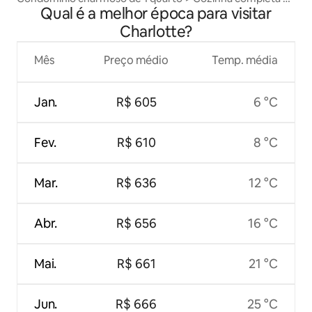
Qual é a melhor época para visitar
Vida na parte alta da cidade
Charlotte?
Mês
Preço médio
Temp. média
Jan.
R$ 605
6 °C
Fev.
R$ 610
8 °C
Mar.
R$ 636
12 °C
Abr.
R$ 656
16 °C
Mai.
R$ 661
21 °C
Jun.
R$ 666
25 °C