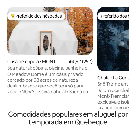
Preferido dos hóspedes
Preferido dos hó
Entre os melhores preferidos dos hóspedes
Preferido dos hó
Casa de cúpula ⋅ MONT
4,97 de uma avaliação média de 
4,97 (297)
Spa natural: cúpula, piscina, banheira de
hidromassagem, sauna e trilhas
O Meadow Dome é um oásis privado
Chalé ⋅ La Concep
cercado por 98 acres de natureza
Snö Tremblant l Ar
deslumbrante que você terá só para
Spa &View#1
★ Um dos chalés m
você. •NOVA piscina natural • Sauna com
Mont-Tremblant★ 
cabine de cedro •Banheira de
exclusiva e isolad
hidromassagem sem produtos químicos
branco, com vista
•Trilhas de caminhada •Lareira interna •
Comodidades populares em aluguel por
montanhas de Mon
Fogueira ao ar livre Perto do Algonquin
cabana é um espaç
Park Cercado por milhares de lagos.
temporada em Quebeque
majestosamente e
Meadow Dome é um local ideal se você
combina simplicida
quiser relaxar e desfrutar da natureza