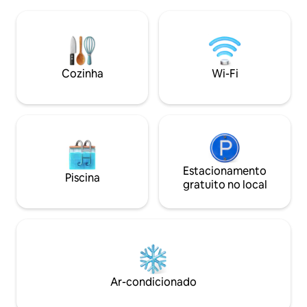
contemporâneo, a 
no seu melhor. Meadow Dome é
Mont-Tremblant, S
alimentado por energia solar com
no final do penha
aquecimento de madeira e água potável
estar totalmente 
fornecida. Há um banheiro externo por
com vista, terraç
perto.
banheira de hidro
Cozinha
Wi-Fi
para uma experiê
inigualável. Desig
Estacionamento
Piscina
gratuito no local
Ar-condicionado