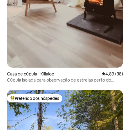
Casa de cúpula ⋅ Killaloe
4,89 de uma a
4,89 (38)
Cúpula isolada para observação de estrelas perto do
Golden Lake • luxo
Preferido dos hóspedes
Entre os melhores preferidos dos hóspedes