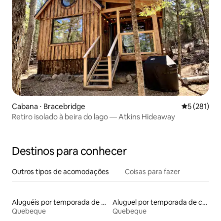
Cabana ⋅ Bracebridge
5 de uma av
5 (281)
Retiro isolado à beira do lago — Atkins Hideaway
Destinos para conhecer
Outros tipos de acomodações
Coisas para fazer
Aluguéis por temporada de celeiros
Aluguel por temporada de contêineres
Quebeque
Quebeque