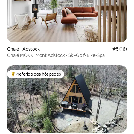
Chalé ⋅ Adstock
5 de uma a
5 (16)
Chalé MÖKKI Mont Adstock - Ski-Golf-Bike-Spa
Preferido dos hóspedes
Entre os melhores preferidos dos hóspedes