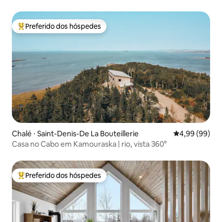
Preferido dos hóspedes
Entre os melhores preferidos dos hóspedes
Chalé ⋅ Saint-Denis-De La Bouteillerie
4,99 de uma av
4,99 (99)
Casa no Cabo em Kamouraska | rio, vista 360°
Preferido dos hóspedes
Entre os melhores preferidos dos hóspedes