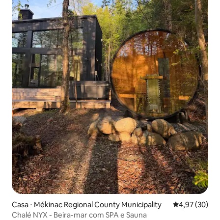
Casa ⋅ Mékinac Regional County Municipality
4,97 de uma a
4,97 (30)
Chalé NYX - Beira-mar com SPA e Sauna