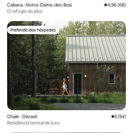
Cabana ⋅ Notre-Dame-des-Bois
4,96 de uma av
4,96 (68)
O refúgio do pico
Preferido dos hóspedes
Preferido dos hóspedes
Chalé ⋅ Disraeli
5 de uma a
5 (54)
Residência termal de luxo