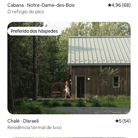
Cabana ⋅ Notre-Dame-des-Bois
4,96 de uma av
4,96 (68)
O refúgio do pico
Preferido dos hóspedes
Preferido dos hóspedes
Chalé ⋅ Disraeli
5 de uma a
5 (54)
Residência termal de luxo