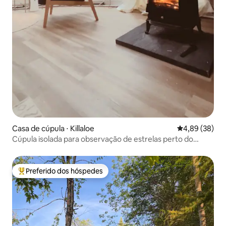
Casa de cúpula ⋅ Killaloe
4,89 de uma a
4,89 (38)
Cúpula isolada para observação de estrelas perto do
Golden Lake • luxo
Preferido dos hóspedes
Entre os melhores preferidos dos hóspedes