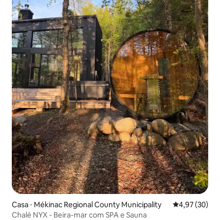
Casa ⋅ Mékinac Regional County Municipality
4,97 de uma a
4,97 (30)
Chalé NYX - Beira-mar com SPA e Sauna