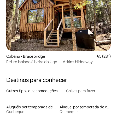
Cabana ⋅ Bracebridge
5 de uma av
5 (281)
Retiro isolado à beira do lago — Atkins Hideaway
Destinos para conhecer
Outros tipos de acomodações
Coisas para fazer
Aluguéis por temporada de celeiros
Aluguel por temporada de contêineres
Quebeque
Quebeque