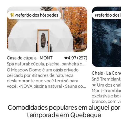
Preferido dos hóspedes
Preferido dos hó
Entre os melhores preferidos dos hóspedes
Preferido dos hó
Casa de cúpula ⋅ MONT
4,97 de uma avaliação média de 
4,97 (297)
Spa natural: cúpula, piscina, banheira de
hidromassagem, sauna e trilhas
O Meadow Dome é um oásis privado
Chalé ⋅ La Concep
cercado por 98 acres de natureza
Snö Tremblant l Ar
deslumbrante que você terá só para
Spa &View#1
★ Um dos chalés m
você. •NOVA piscina natural • Sauna com
Mont-Tremblant★ 
cabine de cedro •Banheira de
exclusiva e isolad
hidromassagem sem produtos químicos
branco, com vista
•Trilhas de caminhada •Lareira interna •
Comodidades populares em aluguel por
montanhas de Mon
Fogueira ao ar livre Perto do Algonquin
cabana é um espaç
Park Cercado por milhares de lagos.
temporada em Quebeque
majestosamente e
Meadow Dome é um local ideal se você
combina simplicida
quiser relaxar e desfrutar da natureza