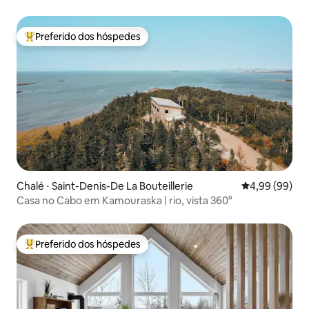
Preferido dos hóspedes
Entre os melhores preferidos dos hóspedes
Chalé ⋅ Saint-Denis-De La Bouteillerie
4,99 de uma av
4,99 (99)
Casa no Cabo em Kamouraska | rio, vista 360°
Preferido dos hóspedes
Entre os melhores preferidos dos hóspedes