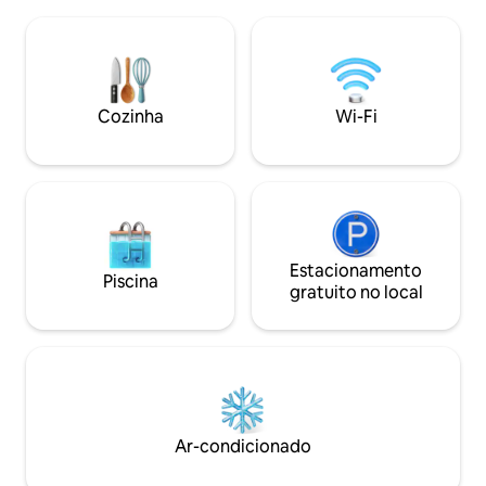
contemporâneo, a 
no seu melhor. Meadow Dome é
Mont-Tremblant, S
alimentado por energia solar com
no final do penha
aquecimento de madeira e água potável
estar totalmente 
fornecida. Há um banheiro externo por
com vista, terraç
perto.
banheira de hidro
Cozinha
Wi-Fi
para uma experiê
inigualável. Desig
Estacionamento
Piscina
gratuito no local
Ar-condicionado