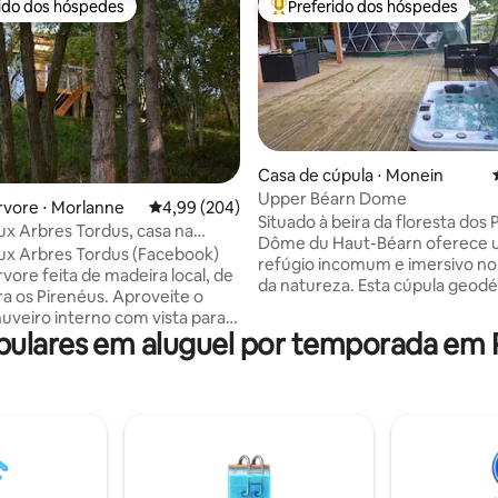
rido dos hóspedes
Preferido dos hóspedes
 melhores preferidos dos hóspedes
Entre os melhores preferidos d
Casa de cúpula ⋅ Monein
Upper Béarn Dome
édia de 5, 105 avaliações
rvore ⋅ Morlanne
4,99 de uma avaliação média de 5, 204 avalia
4,99 (204)
Situado à beira da floresta dos P
x Arbres Tordus, casa na
Dôme du Haut-Béarn oferece
m vista para os Pirineus
ux Arbres Tordus (Facebook)
refúgio incomum e imersivo no
vore feita de madeira local, de
da natureza. Esta cúpula geodé
ra os Pirenéus. Aproveite o
combina conforto e fuga, com
uveiro interno com vista para a
banheira de hidromassagem ao a
lares em aluguel por temporada em Pi
ou o chuveiro externo natural
uma sauna privada e uma vista
 suspenso, Cama de casal
deslumbrante da natureza into
ençóis de linho, de frente para
Aqui, a calma reina suprema, Id
 Midi d'Ossau. O terraço coberto
relaxar, este lugar também of
a área de cozinha, uma rede
infinidade de atividades de laze
xar mesmo em dias chuvosos.
relaxamento, aventura e cont
cerejeira, carvalho,
Um verdadeiro refúgio de paz 
ro... Banheiro seco, Geladeira,
amantes da natureza e da aute