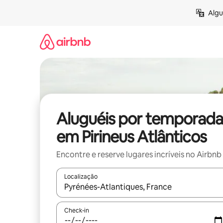
Pular
Algu
para
o
conteúdo
Aluguéis por temporada
em Pirineus Atlânticos
Encontre e reserve lugares incríveis no Airbnb
Localização
Quando os resultados estiverem disponíveis, expl
Check-in