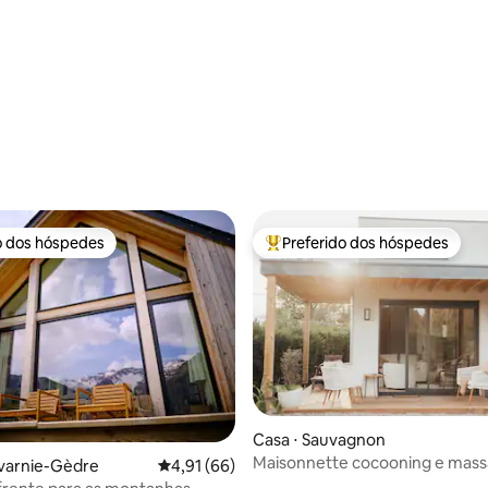
o dos hóspedes
Preferido dos hóspedes
o dos hóspedes
Entre os melhores preferidos d
média de 5, 13 avaliações
Casa ⋅ Sauvagnon
Maisonnette cocooning e mas
avarnie-Gèdre
4,91 de uma avaliação média de 5, 66 avalia
4,91 (66)