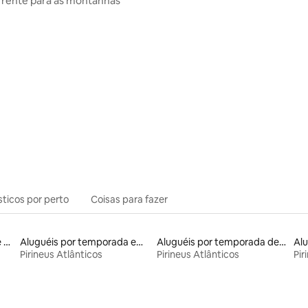
frente para as montanhas
sticos por perto
Coisas para fazer
Aluguel por temporada de alojamentos ecológicos
Aluguéis por temporada em albergue
Aluguéis por temporada de celeiros
Pirineus Atlânticos
Pirineus Atlânticos
Pir