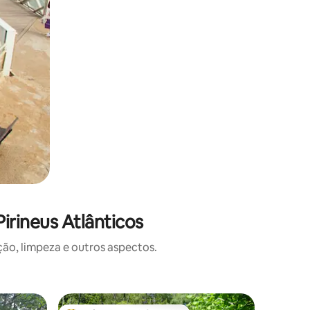
irineus Atlânticos
o, limpeza e outros aspectos.
Chalé ⋅ 