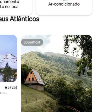
ionamento
Ar-condicionado
to no local
us Atlânticos
Superhost
Superhost
ções
5 de uma avaliação média de 5, 26 avaliações
5 (26)
ec