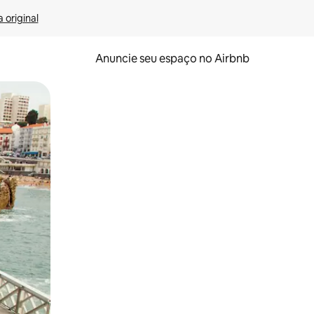
 original
Anuncie seu espaço no Airbnb
 deslizando o dedo na tela.