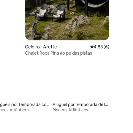
Celeiro ⋅ Arette
4,83 de uma avaliaçã
4,83 (6)
Chalet Roca Pina ao pé das pistas
Aluguéis por temporada com acesso à praia
Aluguel por temporada de lofts
ineus Atlânticos
Pirineus Atlânticos