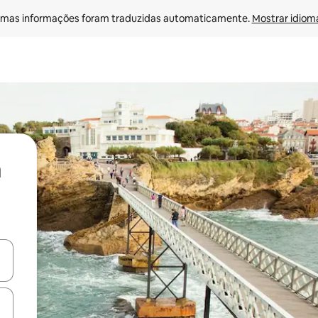
mas informações foram traduzidas automaticamente. 
Mostrar idioma
ore-os usando as seta para cima e para baixo do teclado ou tocando e