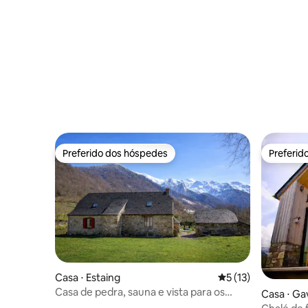
Preferido dos hóspedes
Preferid
Preferido dos hóspedes
Preferid
Casa ⋅ Estaing
5 de uma avaliação 
5 (13)
Casa de pedra, sauna e vista para os
Casa ⋅ G
Pirineus