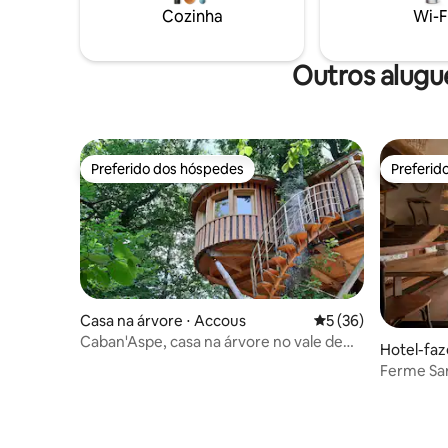
frios e queijos (€ 24) disponível à noite
Fogão a lenha Cestas de caf
Cozinha
Wi-F
(solicite com 48 horas de antecedência)
serviços 
Outros alugu
Preferido dos hóspedes
Preferid
Preferido dos hóspedes
Preferid
Casa na árvore ⋅ Accous
5 de uma avaliação 
5 (36)
Caban'Aspe, casa na árvore no vale de
Hotel-faz
Aspe
rn
Ferme Sar
pessoas c