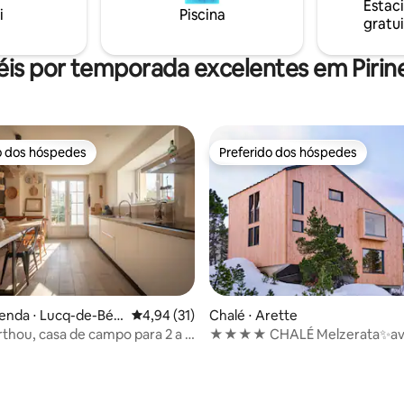
Estac
é da manhã e
i
Piscina
gratui
gourmet opcionais
éis por temporada excelentes em Pirine
o dos hóspedes
Preferido dos hóspedes
o dos hóspedes
Preferido dos hóspedes
média de 5, 36 avaliações
enda ⋅ Lucq-de-Béa
4,94 de uma avaliação média de 5, 31 avalia
4,94 (31)
Chalé ⋅ Arette
thou, casa de campo para 2 a 6
★★★★ CHALÉ Melzerata✨av
om piscina
SAUNA