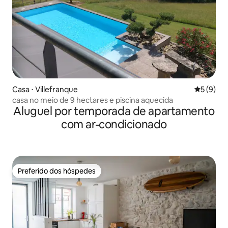
Casa ⋅ Villefranque
5 de uma 
5 (9)
casa no meio de 9 hectares e piscina aquecida
Aluguel por temporada de apartamento
com ar-condicionado
Preferido dos hóspedes
Preferido dos hóspedes