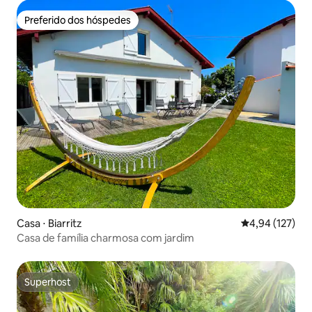
Preferido dos hóspedes
Preferido dos hóspedes
Casa ⋅ Biarritz
4,94 de uma av
4,94 (127)
Casa de família charmosa com jardim
Superhost
Superhost