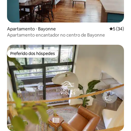
Apartamento ⋅ Bayonne
5 de uma a
5 (34)
Apartamento encantador no centro de Bayonne
Preferido dos hóspedes
Preferido dos hóspedes