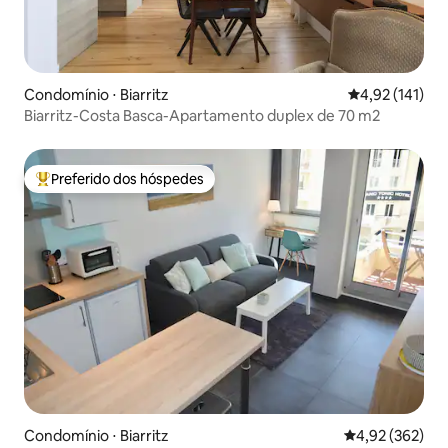
Condomínio ⋅ Biarritz
4,92 de uma av
4,92 (141)
Biarritz-Costa Basca-Apartamento duplex de 70 m2
Preferido dos hóspedes
Entre os melhores preferidos dos hóspedes
Condomínio ⋅ Biarritz
4,92 de uma av
4,92 (362)