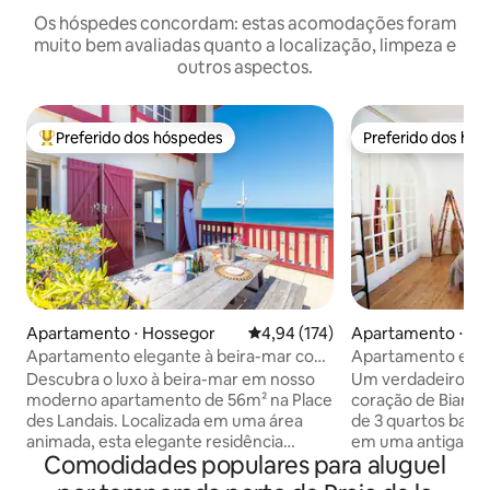
Os hóspedes concordam: estas acomodações foram
muito bem avaliadas quanto a localização, limpeza e
outros aspectos.
Preferido dos hóspedes
Preferido dos hó
Entre os melhores preferidos dos hóspedes
Preferido dos hó
Apartamento ⋅ Hossegor
4,94 de uma avaliação média de 
4,94 (174)
Apartamento ⋅ Biar
Apartamento elegante à beira-mar com
Apartamento espa
terraço com vista para o mar
de Biarritz 🌊
Descubra o luxo à beira-mar em nosso
Um verdadeiro ref
moderno apartamento de 56m² na Place
coração de Biarri
des Landais. Localizada em uma área
de 3 quartos banha
animada, esta elegante residência
em uma antiga ma
Comodidades populares para aluguel
oferece acesso direto à praia com um
cenário raro, na t
terraço com vista para o mar. Durma
beco sem saída ar