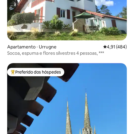
Apartamento ⋅ Urrugne
4,91 de uma av
4,91 (484)
Socoa, espuma e flores silvestres 4 pessoas, ***
Preferido dos hóspedes
Entre os melhores preferidos dos hóspedes