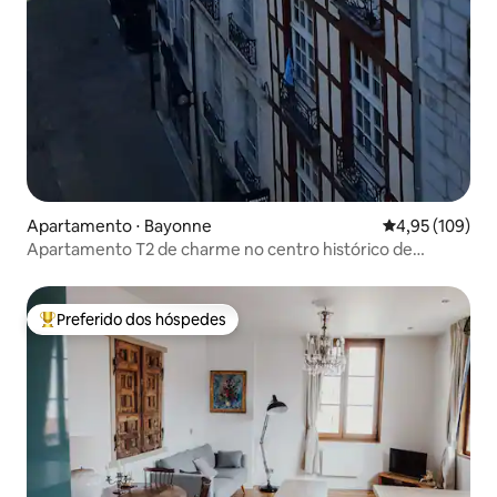
Apartamento ⋅ Bayonne
4,95 de uma av
4,95 (109)
Apartamento T2 de charme no centro histórico de
Bayonne
Preferido dos hóspedes
Entre os melhores preferidos dos hóspedes