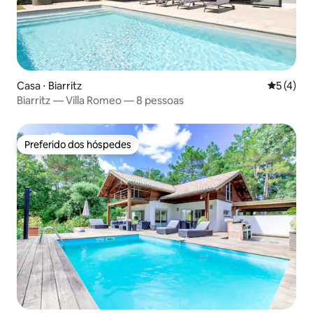
Casa ⋅ Biarritz
5 de uma 
5 (4)
Biarritz — Villa Romeo — 8 pessoas
Preferido dos hóspedes
Preferido dos hóspedes