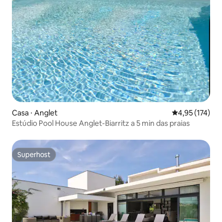
Casa ⋅ Anglet
4,95 de uma av
4,95 (174)
Estúdio Pool House Anglet-Biarritz a 5 min das praias
Superhost
Superhost