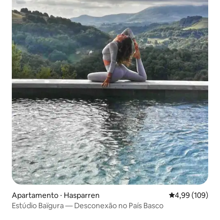
Apartamento ⋅ Hasparren
4,99 de uma av
4,99 (109)
Estúdio Baïgura — Desconexão no País Basco