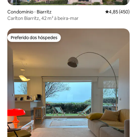
Condomínio ⋅ Biarritz
4,85 de uma av
4,85 (450)
Carlton Biarritz, 42 m² à beira-mar
Preferido dos hóspedes
Preferido dos hóspedes