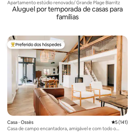
Apartamento estúdio renovado/ Grande Plage Biarritz
Aluguel por temporada de casas para
famílias
Preferido dos hóspedes
Entre os melhores preferidos dos hóspedes
Casa ⋅ Ossès
5 de uma av
5 (141)
Casa de campo encantadora, amigável e com todo o
conforto