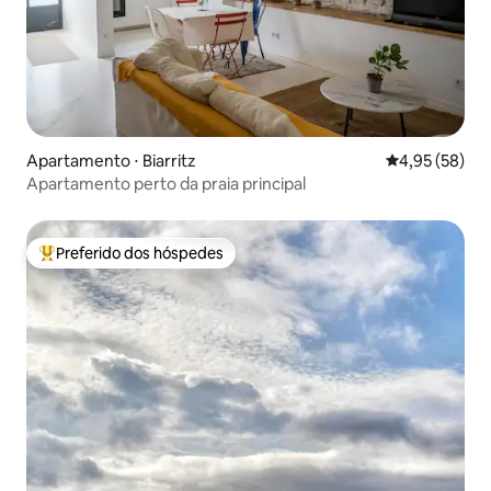
Apartamento ⋅ Biarritz
4,95 de uma a
4,95 (58)
Apartamento perto da praia principal
Preferido dos hóspedes
Entre os melhores preferidos dos hóspedes