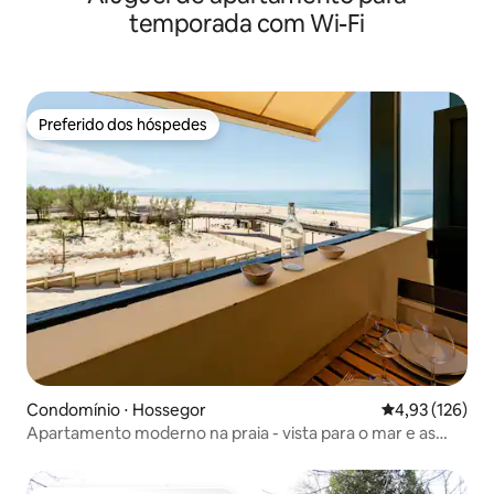
temporada com Wi-Fi
Preferido dos hóspedes
Preferido dos hóspedes
Condomínio ⋅ Hossegor
4,93 de uma av
4,93 (126)
Apartamento moderno na praia - vista para o mar e as
montanhas