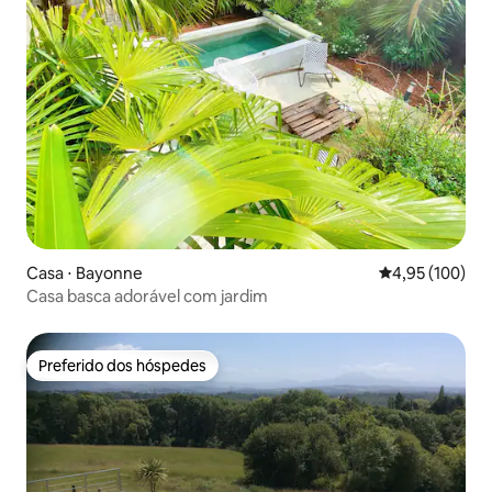
Casa ⋅ Bayonne
4,95 de uma av
4,95 (100)
Casa basca adorável com jardim
Preferido dos hóspedes
Preferido dos hóspedes