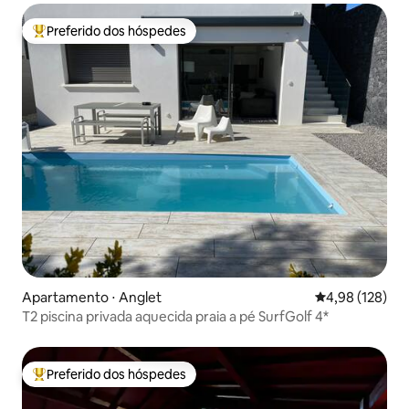
Preferido dos hóspedes
Entre os melhores preferidos dos hóspedes
Apartamento ⋅ Anglet
4,98 de uma av
4,98 (128)
T2 piscina privada aquecida praia a pé SurfGolf 4*
Preferido dos hóspedes
Entre os melhores preferidos dos hóspedes