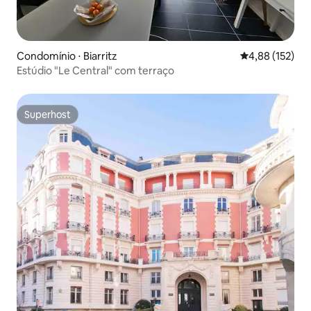
Condomínio ⋅ Biarritz
4,88 de uma av
4,88 (152)
Estúdio "Le Central" com terraço
Superhost
Superhost