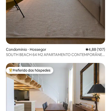
Condomínio ⋅ Hossegor
4,88 de uma av
4,88 (107)
SOUTH BEACH 64 M2 APARTAMENTO CONTEMPORÂNEO
VISTA PARA O MAR
Preferido dos hóspedes
Entre os melhores preferidos dos hóspedes