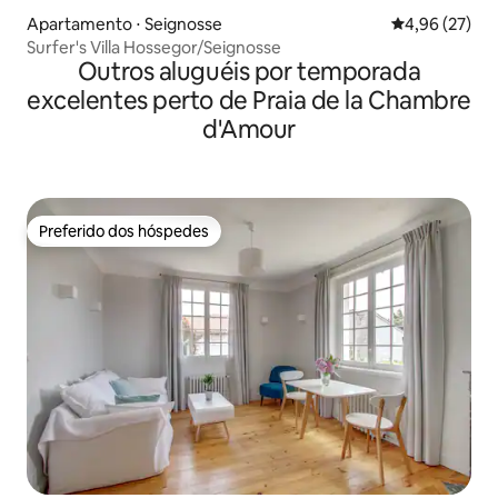
Apartamento ⋅ Seignosse
4,96 de uma a
4,96 (27)
Surfer's Villa Hossegor/Seignosse
Outros aluguéis por temporada
excelentes perto de Praia de la Chambre
d'Amour
Preferido dos hóspedes
Preferido dos hóspedes