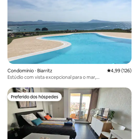
Condomínio ⋅ Biarritz
4,99 de uma av
4,99 (126)
Estúdio com vista excepcional para o mar,
estacionamento, piscina, quadra de tênis
Preferido dos hóspedes
Preferido dos hóspedes