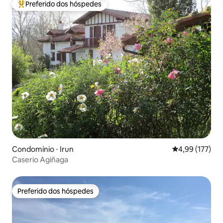
Preferido dos hóspedes
Entre os melhores preferidos dos hóspedes
Condomínio ⋅ Irun
4,99 de uma av
4,99 (177)
Caserio Agiñaga
Preferido dos hóspedes
Preferido dos hóspedes