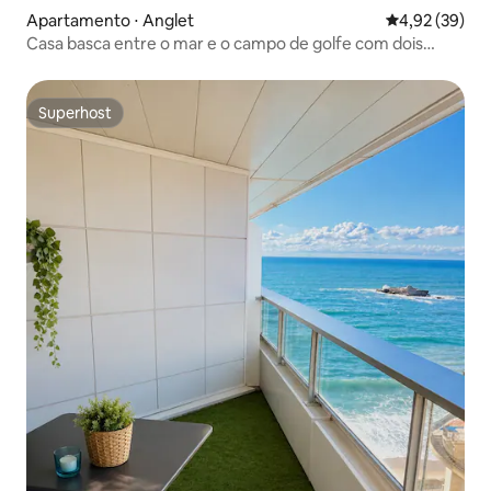
Apartamento ⋅ Anglet
4,92 de uma a
4,92 (39)
Casa basca entre o mar e o campo de golfe com dois
quartos
Superhost
Superhost