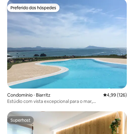
Preferido dos hóspedes
Preferido dos hóspedes
Condomínio ⋅ Biarritz
4,99 de uma av
4,99 (126)
Estúdio com vista excepcional para o mar,
estacionamento, piscina, quadra de tênis
Superhost
Superhost