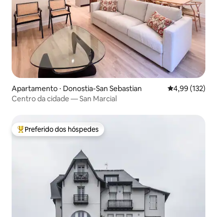
Apartamento ⋅ Donostia-San Sebastian
4,99 de uma av
4,99 (132)
Centro da cidade — San Marcial
Preferido dos hóspedes
Entre os melhores preferidos dos hóspedes