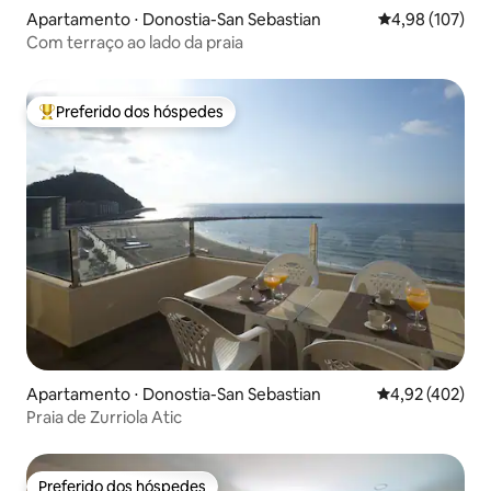
Apartamento ⋅ Donostia-San Sebastian
4,98 de uma av
4,98 (107)
Com terraço ao lado da praia
Preferido dos hóspedes
Entre os melhores preferidos dos hóspedes
Apartamento ⋅ Donostia-San Sebastian
4,92 de uma av
4,92 (402)
Praia de Zurriola Atic
Preferido dos hóspedes