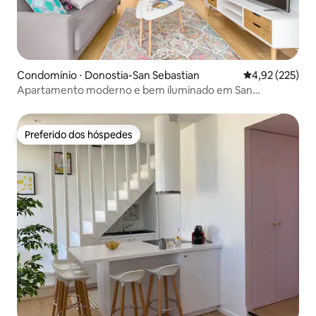
Condomínio ⋅ Donostia-San Sebastian
4,92 de uma av
4,92 (225)
Apartamento moderno e bem iluminado em San
Sebastián (Antiguo)
Preferido dos hóspedes
Preferido dos hóspedes