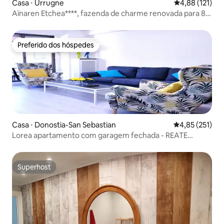
Casa ⋅ Urrugne
4,88 de uma av
4,88 (121)
Aïnaren Etchea****, fazenda de charme renovada para 8
pessoas
Preferido dos hóspedes
Preferido dos hóspedes
Casa ⋅ Donostia-San Sebastian
4,85 de uma av
4,85 (251)
Lorea apartamento com garagem fechada - REATE
ESS02187
Superhost
Superhost