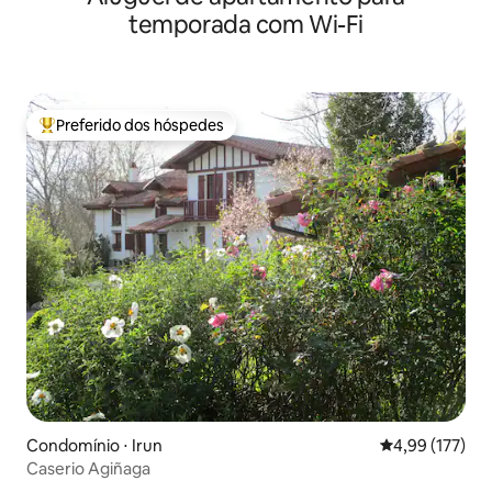
temporada com Wi-Fi
Preferido dos hóspedes
Entre os melhores preferidos dos hóspedes
Condomínio ⋅ Irun
4,99 de uma av
4,99 (177)
Caserio Agiñaga