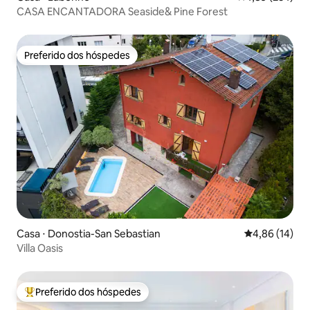
CASA ENCANTADORA Seaside& Pine Forest
Preferido dos hóspedes
Preferido dos hóspedes
Casa ⋅ Donostia-San Sebastian
4,86 de uma a
4,86 (14)
Villa Oasis
Preferido dos hóspedes
Entre os melhores preferidos dos hóspedes