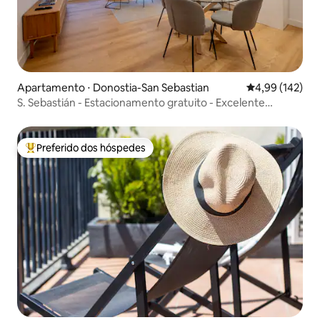
Apartamento ⋅ Donostia-San Sebastian
4,99 de uma av
4,99 (142)
S. Sebastián - Estacionamento gratuito - Excelente
localização
Preferido dos hóspedes
Entre os melhores preferidos dos hóspedes