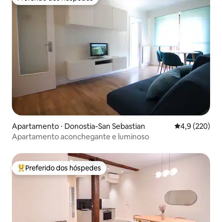
Preferido dos hóspedes
Apartamento ⋅ Donostia-San Sebastian
4,9 de uma av
4,9 (220)
Apartamento aconchegante e luminoso
Preferido dos hóspedes
Entre os melhores preferidos dos hóspedes