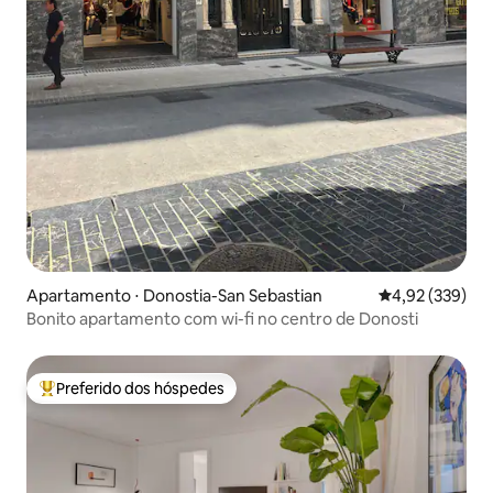
Apartamento ⋅ Donostia-San Sebastian
4,92 de uma av
4,92 (339)
Bonito apartamento com wi-fi no centro de Donosti
Preferido dos hóspedes
Entre os melhores preferidos dos hóspedes