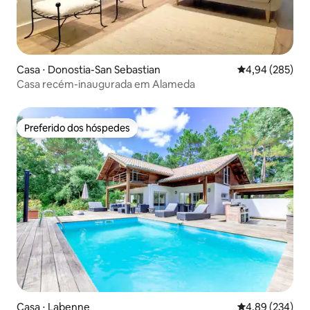
Casa ⋅ Donostia-San Sebastian
4,94 de uma ava
4,94 (285)
Casa recém-inaugurada em Alameda
Preferido dos hóspedes
Preferido dos hóspedes
Casa ⋅ Labenne
4,89 de uma ava
4,89 (234)