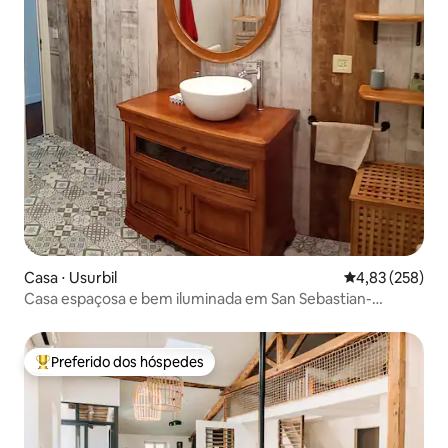
Casa ⋅ Usurbil
4,83 de uma av
4,83 (258)
Casa espaçosa e bem iluminada em San Sebastian-
Aginaga.
Preferido dos hóspedes
Entre os melhores preferidos dos hóspedes