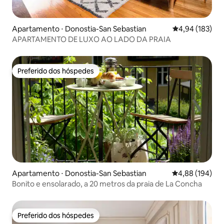
Apartamento ⋅ Donostia-San Sebastian
4,94 de uma av
4,94 (183)
APARTAMENTO DE LUXO AO LADO DA PRAIA
Preferido dos hóspedes
Preferido dos hóspedes
Apartamento ⋅ Donostia-San Sebastian
4,88 de uma av
4,88 (194)
Bonito e ensolarado, a 20 metros da praia de La Concha
Preferido dos hóspedes
Preferido dos hóspedes