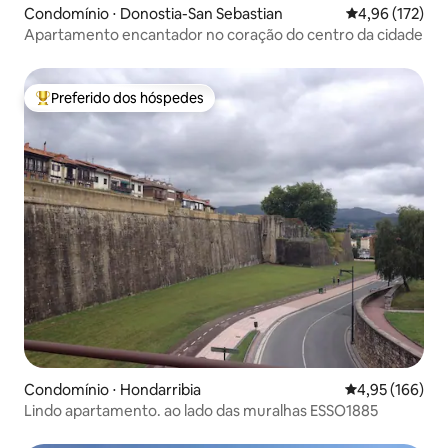
Condomínio ⋅ Donostia-San Sebastian
4,96 de uma av
4,96 (172)
Apartamento encantador no coração do centro da cidade
Preferido dos hóspedes
Entre os melhores preferidos dos hóspedes
Condomínio ⋅ Hondarribia
4,95 de uma av
4,95 (166)
Lindo apartamento. ao lado das muralhas ESSO1885