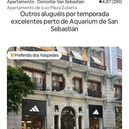
Apartamento ⋅ Donostia-San Sebastian
4,87 de uma ava
4,87 (290)
Apartamento de luxo Plaza Zubieta
Outros aluguéis por temporada
excelentes perto de Aquarium de San
Sebastián
Preferido dos hóspedes
Entre os melhores preferidos dos hóspedes