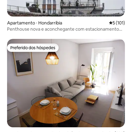
Apartamento ⋅ Hondarribia
5 de uma av
5 (101)
Penthouse nova e aconchegante com estacionamento
incluído
Preferido dos hóspedes
Preferido dos hóspedes