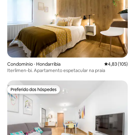
Condomínio ⋅ Hondarribia
4,83 de uma av
4,83 (105)
Iterlimen-bi. Apartamento espetacular na praia
Preferido dos hóspedes
Preferido dos hóspedes