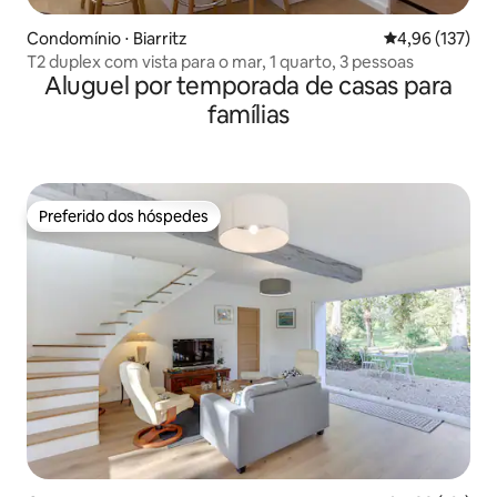
Condomínio ⋅ Biarritz
4,96 de uma av
4,96 (137)
T2 duplex com vista para o mar, 1 quarto, 3 pessoas
Aluguel por temporada de casas para
famílias
Preferido dos hóspedes
Preferido dos hóspedes