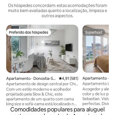
Os hóspedes concordam: estas acomodações foram
muito bem avaliadas quanto a localização, limpeza e
outros aspectos.
Preferido dos hóspedes
Superhost
Preferido dos hóspedes
Superhost
Apartamento ⋅ Do
Apartamento ⋅ Donostia-Sa
4,91 de uma avaliação média de 
4,91 (581)
n Sebastian
n Sebastian
Apartamento La 
Apartamento de design central por Chic
estúdio La Conch
Donosti
Acogedor y alegre
Com um estilo moderno e acolhedor
color y de luz para
projetado pela Slow & Chic, este
Sebastian. Vistas al mar. Di
apartamento de um quarto com cama
perfectas. Dividid
king size e sofá-cama está localizado no
Comodidades populares para aluguel
espaciosa y con b
coração de San Sebastián, a 5 minutos a
salón comedor amp
pé da praia de La Concha.