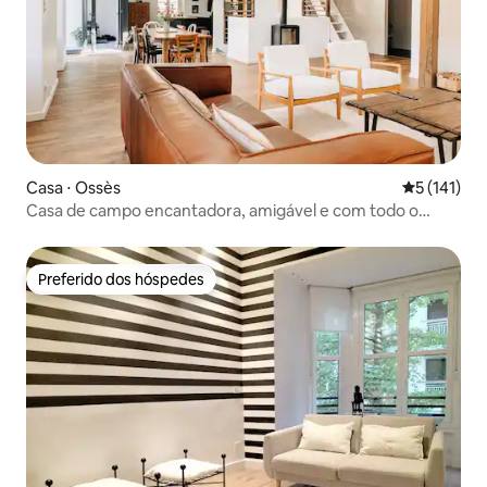
Casa ⋅ Ossès
5 de uma av
5 (141)
Casa de campo encantadora, amigável e com todo o
conforto
Preferido dos hóspedes
Preferido dos hóspedes