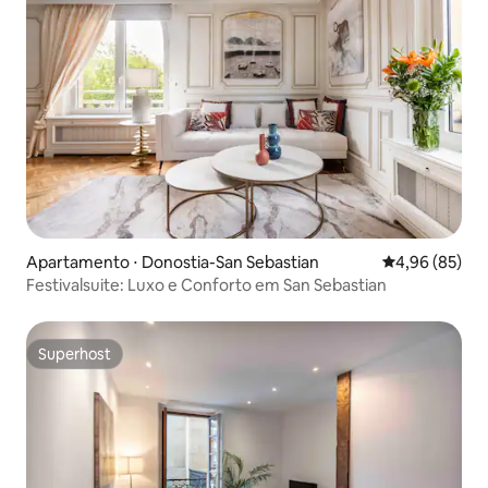
Apartamento ⋅ Donostia-San Sebastian
4,96 de uma a
4,96 (85)
Festivalsuite: Luxo e Conforto em San Sebastian
Superhost
Superhost