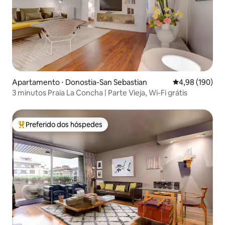
Apartamento ⋅ Donostia-San Sebastian
4,98 de uma av
4,98 (190)
3 minutos Praia La Concha | Parte Vieja, Wi-Fi grátis
Preferido dos hóspedes
Entre os melhores preferidos dos hóspedes