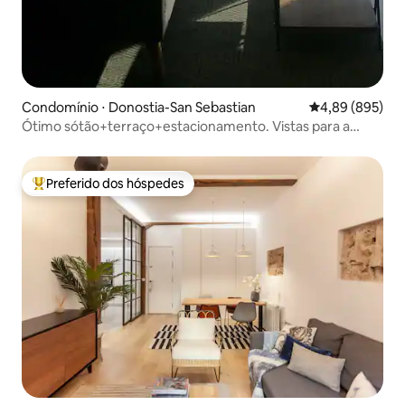
Condomínio ⋅ Donostia-San Sebastian
4,89 de uma ava
4,89 (895)
Ótimo sótão+terraço+estacionamento. Vistas para a
praia. ESS00578
Preferido dos hóspedes
Entre os melhores preferidos dos hóspedes