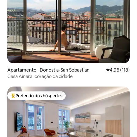
Apartamento ⋅ Donostia-San Sebastian
4,96 de uma av
4,96 (118)
Casa Ainara, coração da cidade
Preferido dos hóspedes
Entre os melhores preferidos dos hóspedes