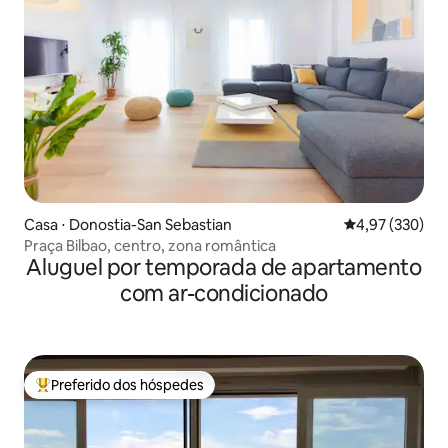
Casa ⋅ Donostia-San Sebastian
4,97 de uma av
4,97 (330)
Praça Bilbao, centro, zona romântica
Aluguel por temporada de apartamento
com ar-condicionado
Preferido dos hóspedes
Entre os melhores preferidos dos hóspedes