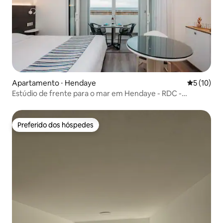
Apartamento ⋅ Hendaye
5 de uma a
5 (10)
Estúdio de frente para o mar em Hendaye - RDC -
Estacionamento
Preferido dos hóspedes
Preferido dos hóspedes