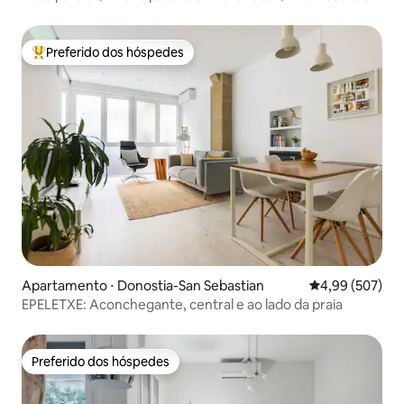
☀️
Preferido dos hóspedes
Entre os melhores preferidos dos hóspedes
Apartamento ⋅ Donostia-San Sebastian
4,99 de uma ava
4,99 (507)
EPELETXE: Aconchegante, central e ao lado da praia
Preferido dos hóspedes
Preferido dos hóspedes