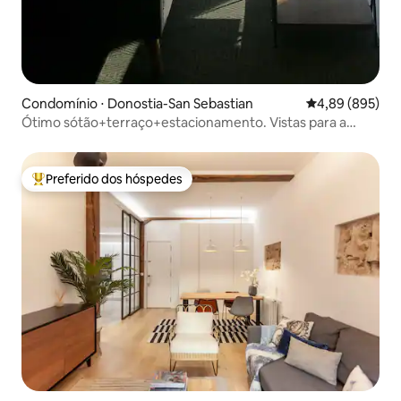
Condomínio ⋅ Donostia-San Sebastian
4,89 de uma ava
4,89 (895)
Ótimo sótão+terraço+estacionamento. Vistas para a
praia. ESS00578
Preferido dos hóspedes
Entre os melhores preferidos dos hóspedes