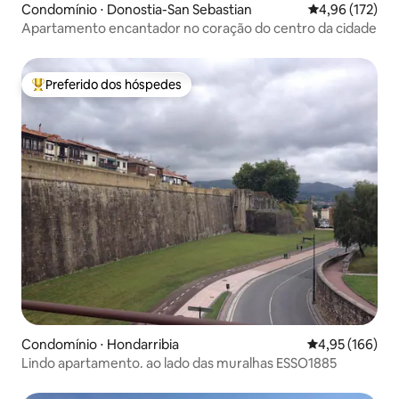
Condomínio ⋅ Donostia-San Sebastian
4,96 de uma av
4,96 (172)
Apartamento encantador no coração do centro da cidade
Preferido dos hóspedes
Entre os melhores preferidos dos hóspedes
Condomínio ⋅ Hondarribia
4,95 de uma av
4,95 (166)
Lindo apartamento. ao lado das muralhas ESSO1885