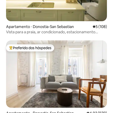
Apartamento ⋅ Donostia-San Sebastian
5 de uma av
5 (108)
Vista para a praia, ar condicionado, estacionamento
gratuito
Preferido dos hóspedes
Entre os melhores preferidos dos hóspedes