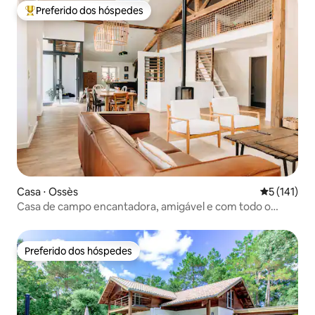
Preferido dos hóspedes
Entre os melhores preferidos dos hóspedes
Casa ⋅ Ossès
5 de uma av
5 (141)
Casa de campo encantadora, amigável e com todo o
conforto
Preferido dos hóspedes
Preferido dos hóspedes