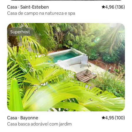
Casa ⋅ Saint-Esteben
4,96 de uma av
4,96 (136)
Casa de campo na natureza e spa
Superhost
Superhost
Casa ⋅ Bayonne
4,95 de uma av
4,95 (100)
Casa basca adorável com jardim