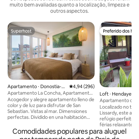
muito bem avaliadas quanto a localização, limpeza e
outros aspectos.
Superhost
Preferido dos hó
Superhost
Preferido dos hó
Apartamento ⋅ Donostia-Sa
4,94 de uma avaliação média de 5
4,94 (296)
n Sebastian
Apartamento La Concha, Apartamento
Loft ⋅ Hendaye
estúdio La Concha
Acogedor y alegre apartamento lleno de
Apartamento com 
color y de luz para disfrutar de San
terraço privativo
Localizado no tran
Sebastian. Vistas al mar. Dimensiones
Lissardy, este ap
perfectas. Dividido en una habitación
refúgio perfeito 
espaciosa y con buenos armarios, un
férias relaxantes.
salón comedor amplio con un sofá super
Comodidades populares para aluguel
praia, você estará
cómodo y cuadros modernos, una
mesmo tempo em