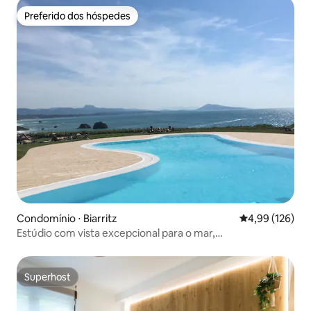
Preferido dos hóspedes
Preferido dos hóspedes
Condomínio ⋅ Biarritz
4,99 de uma av
4,99 (126)
Estúdio com vista excepcional para o mar,
estacionamento, piscina, quadra de tênis
Superhost
Superhost