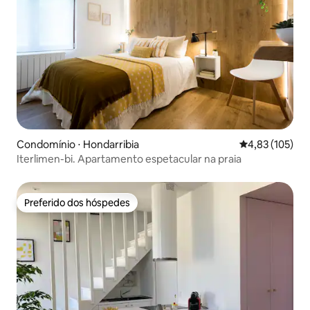
Condomínio ⋅ Hondarribia
4,83 de uma av
4,83 (105)
Iterlimen-bi. Apartamento espetacular na praia
Preferido dos hóspedes
Preferido dos hóspedes