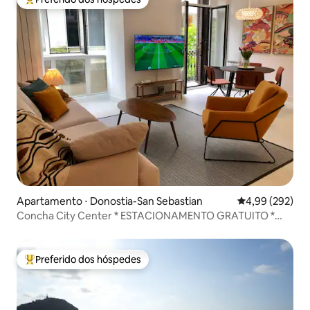
Entre os melhores preferidos dos hóspedes
Apartamento ⋅ Donostia-San Sebastian
4,99 de uma ava
4,99 (292)
Concha City Center * ESTACIONAMENTO GRATUITO *
A.C * Localização privilegiada
Preferido dos hóspedes
Entre os melhores preferidos dos hóspedes