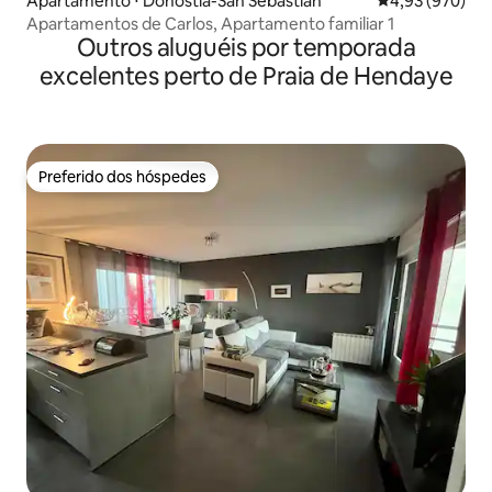
Apartamento ⋅ Donostia-San Sebastian
4,93 de uma ava
4,93 (970)
Apartamentos de Carlos, Apartamento familiar 1
Outros aluguéis por temporada
excelentes perto de Praia de Hendaye
Preferido dos hóspedes
Preferido dos hóspedes