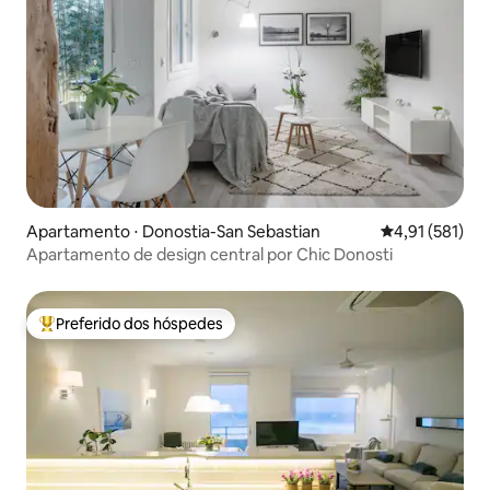
Apartamento ⋅ Donostia-San Sebastian
4,91 de uma av
4,91 (581)
Apartamento de design central por Chic Donosti
Preferido dos hóspedes
Entre os melhores preferidos dos hóspedes