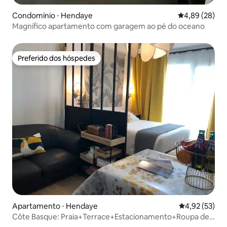
Condomínio ⋅ Hendaye
4,89 de uma a
4,89 (28)
Magnífico apartamento com garagem ao pé do oceano
Preferido dos hóspedes
Preferido dos hóspedes
Apartamento ⋅ Hendaye
4,92 de uma a
4,92 (53)
Côte Basque: Praia+Terrace+Estacionamento+Roupa de
cama+Wi-Fi