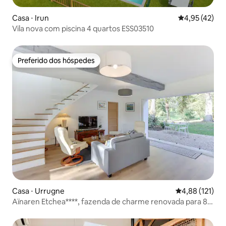
Casa ⋅ Irun
4,95 de uma a
4,95 (42)
Vila nova com piscina 4 quartos ESS03510
Preferido dos hóspedes
Preferido dos hóspedes
Casa ⋅ Urrugne
4,88 de uma av
4,88 (121)
Aïnaren Etchea****, fazenda de charme renovada para 8
pessoas