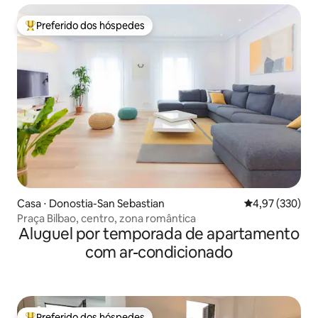
Preferido dos hóspedes
Entre os melhores preferidos dos hóspedes
Casa ⋅ Donostia-San Sebastian
4,97 de uma av
4,97 (330)
Praça Bilbao, centro, zona romântica
Aluguel por temporada de apartamento
com ar-condicionado
Preferido dos hóspedes