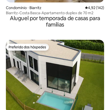
Condomínio ⋅ Biarritz
4,92 de uma av
4,92 (142)
Biarritz-Costa Basca-Apartamento duplex de 70 m2
Aluguel por temporada de casas para
famílias
Preferido dos hóspedes
Preferido dos hóspedes