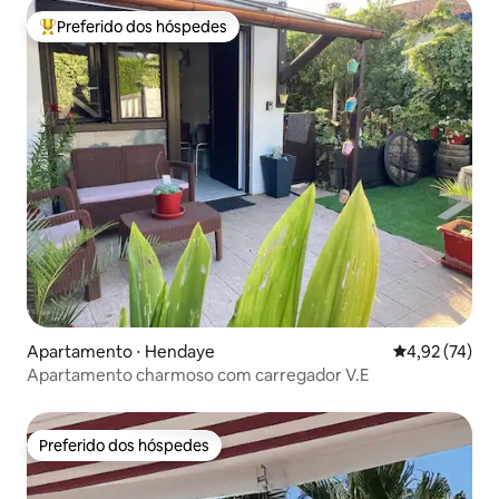
Preferido dos hóspedes
Entre os melhores preferidos dos hóspedes
Apartamento ⋅ Hendaye
4,92 de uma a
4,92 (74)
Apartamento charmoso com carregador V.E
Preferido dos hóspedes
Preferido dos hóspedes