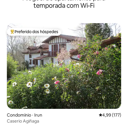
temporada com Wi-Fi
Preferido dos hóspedes
Entre os melhores preferidos dos hóspedes
Condomínio ⋅ Irun
4,99 de uma av
4,99 (177)
Caserio Agiñaga