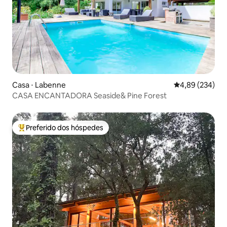
Casa ⋅ Labenne
4,89 de uma ava
4,89 (234)
CASA ENCANTADORA Seaside& Pine Forest
Preferido dos hóspedes
Entre os melhores preferidos dos hóspedes