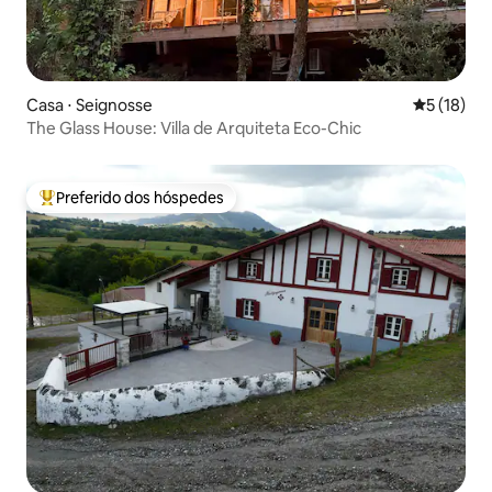
Casa ⋅ Seignosse
5 de uma a
5 (18)
The Glass House: Villa de Arquiteta Eco-Chic
Preferido dos hóspedes
Entre os melhores preferidos dos hóspedes