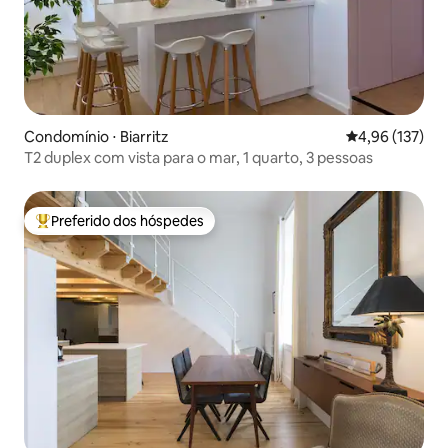
Condomínio ⋅ Biarritz
4,96 de uma av
4,96 (137)
T2 duplex com vista para o mar, 1 quarto, 3 pessoas
Preferido dos hóspedes
Entre os melhores preferidos dos hóspedes