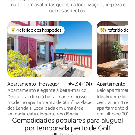
muito bem avaliadas quanto a localização, limpeza e
outros aspectos.
Preferido dos hóspedes
Preferido dos 
Entre os melhores preferidos dos hóspedes
Entre os melhore
Apartamento ⋅ Hossegor
4,94 de uma avaliação média de 
4,94 (174)
Apartamento ⋅ Ca
Apartamento elegante à beira-mar com
Belo apartamento 
terraço com vista para o mar
de Estacade, praia
Descubra o luxo à beira-mar em nosso
Idealmente localiz
caminhada
moderno apartamento de 56m² na Place
central, em 1 resi
des Landais. Localizada em uma área
apartamento de 3 
animada, esta elegante residência
em julho de 2023, oferece 1 capacidade
Comodidades populares para aluguel
oferece acesso direto à praia com um
de acomodação pa
terraço com vista para o mar. Durma
Estacionamento n
por temporada perto de Golf
com conforto nos dois quartos luxuosos
de 1º de julho a 17 de 