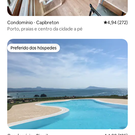
Condomínio ⋅ Capbreton
4,94 de uma av
4,94 (272)
Porto, praias e centro da cidade a pé
Preferido dos hóspedes
Preferido dos hóspedes