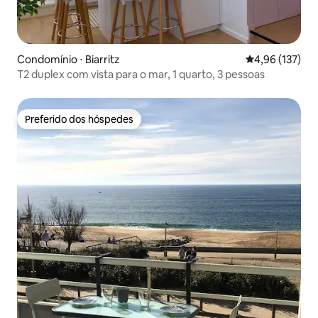
Condomínio ⋅ Biarritz
4,96 de uma av
4,96 (137)
T2 duplex com vista para o mar, 1 quarto, 3 pessoas
Preferido dos hóspedes
Preferido dos hóspedes