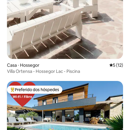
Casa ⋅ Hossegor
5 de uma a
5 (12)
Villa Ortensa - Hossegor Lac - Piscina
Preferido dos hóspedes
Entre os melhores preferidos dos hóspedes