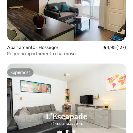
Apartamento ⋅ Hossegor
4,95 de uma av
4,95 (127)
Pequeno apartamento charmoso
Superhost
Superhost