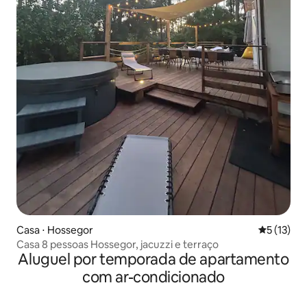
Casa ⋅ Hossegor
5 de uma a
5 (13)
Casa 8 pessoas Hossegor, jacuzzi e terraço
Aluguel por temporada de apartamento
com ar-condicionado