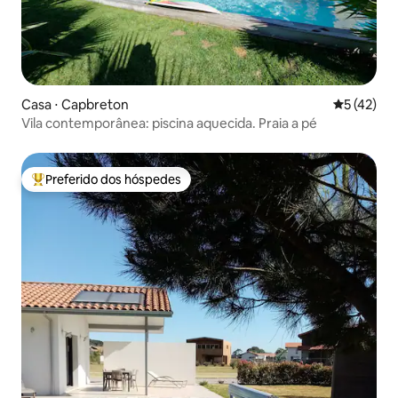
Casa ⋅ Capbreton
5 de uma a
5 (42)
Vila contemporânea: piscina aquecida. Praia a pé
Preferido dos hóspedes
Entre os melhores preferidos dos hóspedes