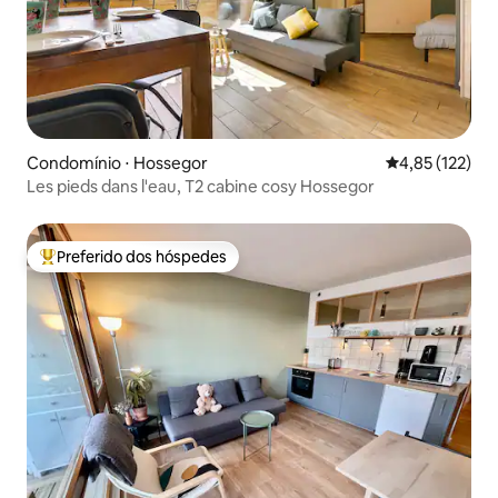
Condomínio ⋅ Hossegor
4,85 de uma av
4,85 (122)
Les pieds dans l'eau, T2 cabine cosy Hossegor
Preferido dos hóspedes
Entre os melhores preferidos dos hóspedes