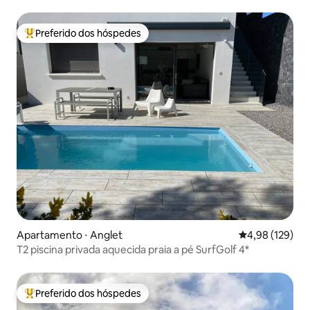
Preferido dos hóspedes
Entre os melhores preferidos dos hóspedes
Apartamento ⋅ Anglet
4,98 de uma av
4,98 (129)
T2 piscina privada aquecida praia a pé SurfGolf 4*
Preferido dos hóspedes
Entre os melhores preferidos dos hóspedes