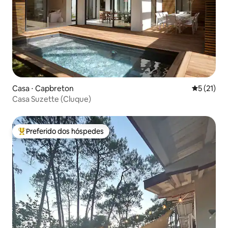
Casa ⋅ Capbreton
5 de uma a
5 (21)
Casa Suzette (Cluque)
Preferido dos hóspedes
Entre os melhores preferidos dos hóspedes