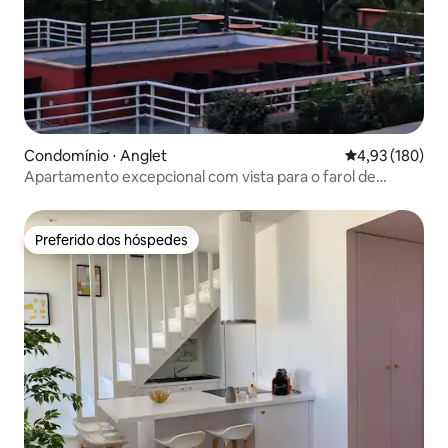
Condomínio ⋅ Anglet
4,93 de uma av
4,93 (180)
Apartamento excepcional com vista para o farol de
Biarritz
Preferido dos hóspedes
Preferido dos hóspedes