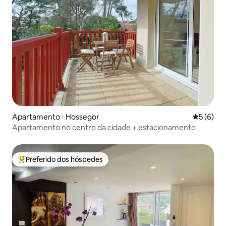
Apartamento ⋅ Hossegor
5 de uma 
5 (6)
Apartamento no centro da cidade + estacionamento
Preferido dos hóspedes
Entre os melhores preferidos dos hóspedes