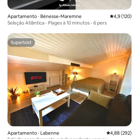
Apartamento ⋅ Bénesse-Maremne
4,9 de uma av
4,9 (120)
Seleção Atlântica - Plages à 10 minutos - 6 pers
Superhost
Superhost
Apartamento ⋅ Labenne
4,88 de uma ava
4,88 (292)