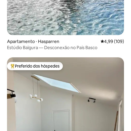
Apartamento ⋅ Hasparren
4,99 de uma av
4,99 (109)
Estúdio Baïgura — Desconexão no País Basco
Preferido dos hóspedes
Entre os melhores preferidos dos hóspedes