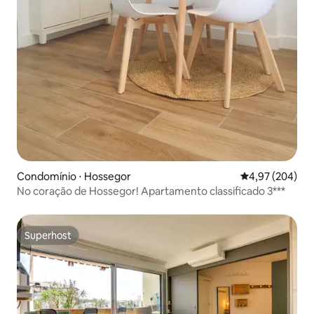
Condomínio ⋅ Hossegor
4,97 de uma ava
4,97 (204)
No coração de Hossegor! Apartamento classificado 3***
Superhost
Superhost