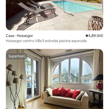
Casa ⋅ Hossegor
4,89 de uma a
4,89 (44)
Hossegor centro Villa 5 estrelas piscina aquecida
Superhost
Superhost