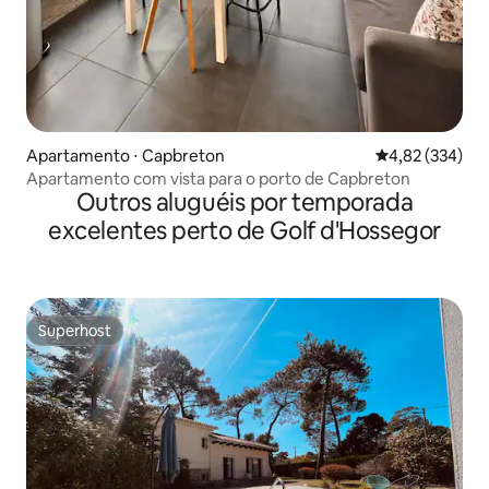
Apartamento ⋅ Capbreton
4,82 de uma av
4,82 (334)
Apartamento com vista para o porto de Capbreton
Outros aluguéis por temporada
excelentes perto de Golf d'Hossegor
Superhost
Superhost