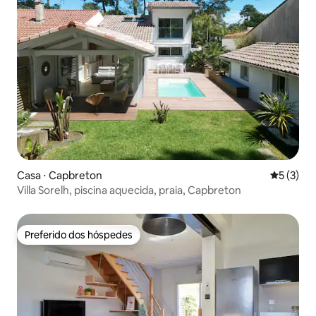
Casa ⋅ Capbreton
5 de uma 
5 (3)
Villa Sorelh, piscina aquecida, praia, Capbreton
Preferido dos hóspedes
Preferido dos hóspedes