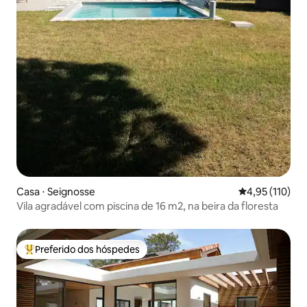
Casa ⋅ Seignosse
4,95 de uma av
4,95 (110)
Vila agradável com piscina de 16 m2, na beira da floresta
Preferido dos hóspedes
Entre os melhores preferidos dos hóspedes