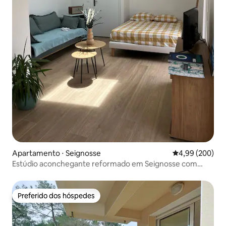
Apartamento ⋅ Seignosse
4,99 de uma ava
4,99 (200)
Estúdio aconchegante reformado em Seignosse com
terraço
Preferido dos hóspedes
Preferido dos hóspedes