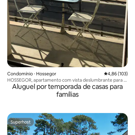
Condomínio ⋅ Hossegor
4,86 de uma av
4,86 (103)
HOSSEGOR, apartamento com vista deslumbrante para o
Aluguel por temporada de casas para
mar
famílias
Superhost
Superhost