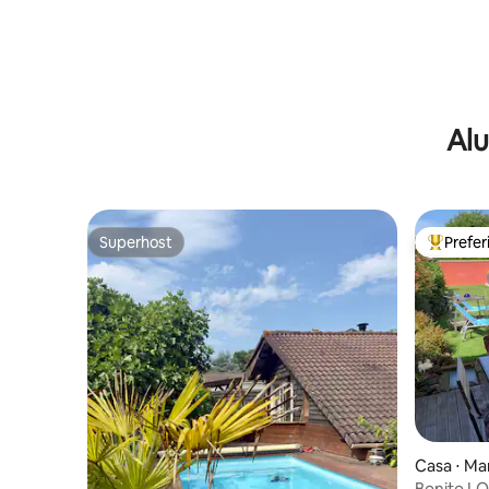
Alu
Superhost
Prefe
Superhost
Entre os
Casa ⋅ M
Bonito LO