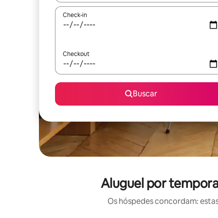
Check-in
Checkout
Buscar
Aluguel por tempor
Os hóspedes concordam: estas