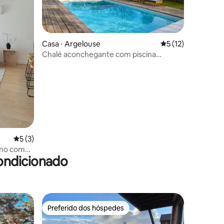
ções
Casa ⋅ Argelouse
5 de uma avaliação
5 (12)
Chalé aconchegante com piscina
privativa
5 de uma avaliação média de 5, 3 avaliações
5 (3)
ano com
ondicionado
Preferido dos hóspedes
Preferido dos hóspedes