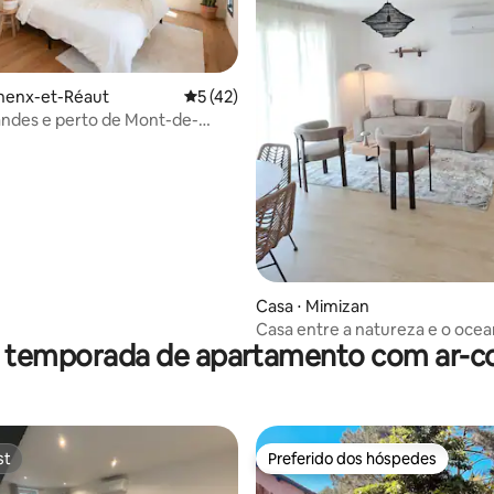
édia de 5, 234 avaliações
anenx-et-Réaut
5 de uma avaliação média de 5, 42 avalia
5 (42)
andes e perto de Mont-de-
Casa ⋅ Mimizan
Casa entre a natureza e o oce
r temporada de apartamento com ar-c
jardim em Mimizan
st
Preferido dos hóspedes
st
Preferido dos hóspedes