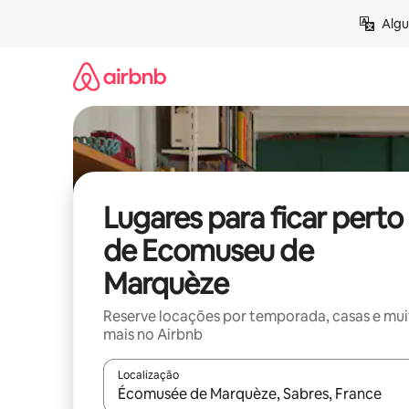
Pular
Algu
para
o
conteúdo
Lugares para ficar perto
de Ecomuseu de
Marquèze
Reserve locações por temporada, casas e mu
mais no Airbnb
Localização
Quando os resultados estiverem disponíveis, expl