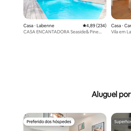
Casa ⋅ Labenne
4,89 de uma avaliação m
4,89 (234)
Casa ⋅ C
CASA ENCANTADORA Seaside& Pine
Vila em L
Forest
Marsan
Aluguel po
Preferido dos hóspedes
Superho
Preferido dos hóspedes
Superho