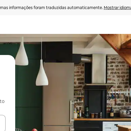
mas informações foram traduzidas automaticamente. 
Mostrar idioma
ito
ore-os usando as seta para cima e para baixo do teclado ou tocando e