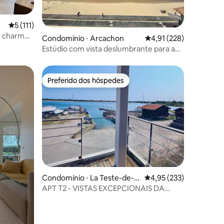
5 de uma avaliação média de 5, 111 avaliações
5 (111)
ções
️ charme,
Condomínio ⋅ Arcachon
4,91 de uma avaliação 
4,91 (228)
2
Estúdio com vista deslumbrante para a
Baía de Arcachon
Preferido dos hóspedes
Preferido dos hóspedes
ções
Condomínio ⋅ La Teste-de-B
4,95 de uma avaliação 
4,95 (233)
uch
APT T2 - VISTAS EXCEPCIONAIS DA
PISCINA