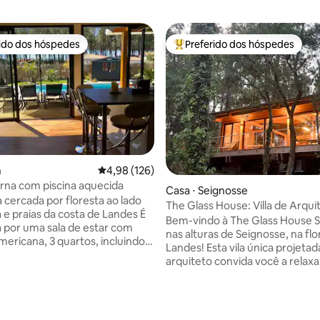
rido dos hóspedes
Preferido dos hóspedes
 melhores preferidos dos hóspedes
Entre os melhores preferidos d
n
4,98 de uma avaliação média de 5, 126 avalia
4,98 (126)
édia de 5, 175 avaliações
rna com piscina aquecida
Casa ⋅ Seignosse
 cercada por floresta ao lado
The Glass House: Villa de Arqui
a e praias da costa de Landes É
Chic
Bem-vindo à The Glass House S
por uma sala de estar com
nas alturas de Seignosse, na flo
mericana, 3 quartos, incluindo 1
Landes! Esta vila única projeta
ncipal com banheiro e vaso
arquiteto convida você a relax
 e um banheiro e vaso sanitário
verdadeiro refúgio de calma e l
Para o
Totalmente construída em mad
uma piscina de 4 x 8,5 m, virada
oferece um frescor suave no ve
, aquecida de abril a 11 de
condicionado) e um calor aco