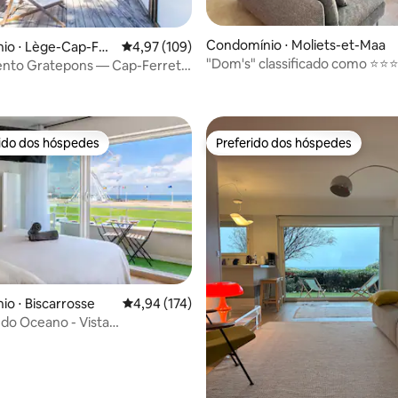
Condomínio ⋅ Moliets-et-Maa
édia de 5, 126 avaliações
io ⋅ Lège-Cap-Fer
4,97 de uma avaliação média de 5, 109 avalia
4,97 (109)
"Dom's" classificado como ⭐️⭐️⭐
nto Gratepons — Cap-Ferret
conforto e tranquilidade, 68 m
es)
rido dos hóspedes
Preferido dos hóspedes
 melhores preferidos dos hóspedes
Preferido dos hóspedes
édia de 5, 132 avaliações
o ⋅ Biscarrosse
4,94 de uma avaliação média de 5, 174 avalia
4,94 (174)
 do Oceano - Vista
nte na 1ª linha