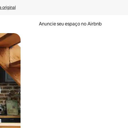
 original
Anuncie seu espaço no Airbnb
 deslizando o dedo na tela.