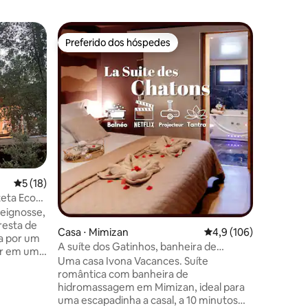
Casa ⋅ M
Preferido dos hóspedes
Preferi
os hóspedes
Preferido dos hóspedes
Preferi
Casa no 
Tui Lake
maison ni
côté du m
lieu paisi
ressource
passer d
famille o
recherch
ções
ou un séj
5 de uma avaliação média de 5, 18 avaliações
5 (18)
nature, n
vous avez
teta Eco-
privilégio
eignosse,
recherch
resta de
Casa ⋅ Mimizan
4,9 de uma avaliação 
4,9 (106)
toute sér
da por um
A suíte dos Gatinhos, banheira de
ar em um
hidromassagem e ar-condicionado
Uma casa Ivona Vacances. Suíte
uz.
romântica com banheira de
eira,
hidromassagem em Mimizan, ideal para
rão (ar-
uma escapadinha a casal, a 10 minutos
nchegante