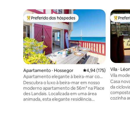
Preferido dos hóspedes
Prefe
Entre os melhores preferidos dos hóspedes
Entre os
Vila ⋅ Léo
Apartamento ⋅ Hossegor
4,94 de uma avaliação m
4,94 (175)
Vila mode
Apartamento elegante à beira-mar com
Casa nova
terraço com vista para o mar
Descubra o luxo à beira-mar em nosso
da ciclovi
moderno apartamento de 56m² na Place
composta 
des Landais. Localizada em uma área
cozinha a
animada, esta elegante residência
suíte pri
oferece acesso direto à praia com um
sanitário,
terraço com vista para o mar. Durma
separados. Internet de fibra 🛜 
com conforto nos dois quartos luxuosos
exterior, 
e refresque-se no banheiro completo
para o sul
impecável. No coração da costa de