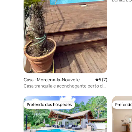
d'Arcach
Casa ⋅ Morcenx-la-Nouvelle
5 de uma avaliação
5 (7)
Casa tranquila e aconchegante perto do
lago
Preferido dos hóspedes
Preferid
Preferido dos hóspedes
Preferid