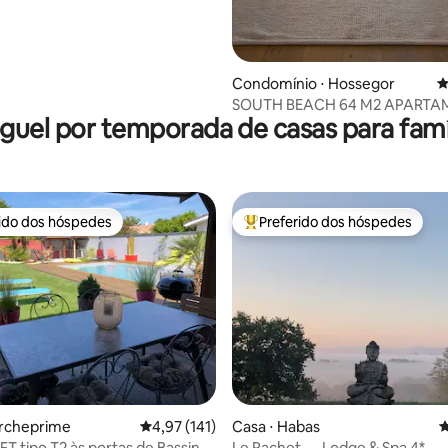
Condomínio ⋅ Hossegor
4
SOUTH BEACH 64 M2 APARTA
guel por temporada de casas para famí
CONTEMPORÂNEO VISTA PAR
rido dos hóspedes
Preferido dos hóspedes
 melhores preferidos dos hóspedes
Entre os melhores preferidos d
archeprime
4,97 de uma avaliação média de 5, 141 avalia
4,97 (141)
Casa ⋅ Habas
4
FT tipo T2 às portas de Bassin
Le Rachet — Lodge & Spa 4*