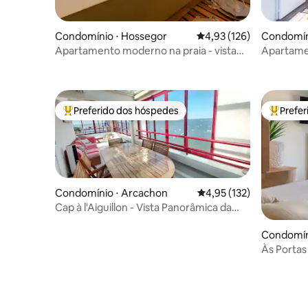
Condomínio ⋅ Hossegor
4,93 de uma avaliação m
4,93 (126)
Condomín
ret
Apartamento moderno na praia - vista
Apartame
para o mar e as montanhas
(4 hósped
Preferido dos hóspedes
Prefe
Entre os melhores preferidos dos hóspedes
Entre os
Condomínio ⋅ Arcachon
4,95 de uma avaliação m
4,95 (132)
Cap à l'Aiguillon - Vista Panorâmica da
Bacia
Condomíni
Às Portas
deslumbra