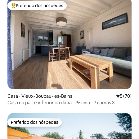
Preferido dos hóspedes
Entre os melhores preferidos dos hóspedes
Casa ⋅ Vieux-Boucau-les-Bains
5 de uma a
5 (70)
Casa na parte inferior da duna - Piscina - 7 camas 3
quartos
Preferido dos hóspedes
Preferido dos hóspedes