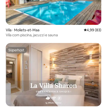
Vila ⋅ Moliets-et-Maa
4,99 de uma a
4,99 (83)
Vila com piscina, jacuzzi e sauna
Superhost
Superhost