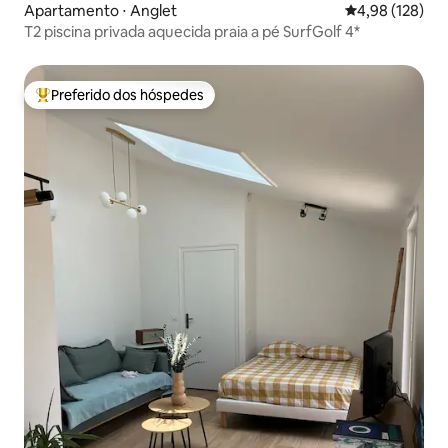
Apartamento ⋅ Anglet
4,98 de uma av
4,98 (128)
T2 piscina privada aquecida praia a pé SurfGolf 4*
Preferido dos hóspedes
Entre os melhores preferidos dos hóspedes