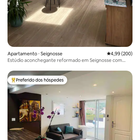
Apartamento ⋅ Seignosse
4,99 de uma ava
4,99 (200)
Estúdio aconchegante reformado em Seignosse com
terraço
Preferido dos hóspedes
Entre os melhores preferidos dos hóspedes