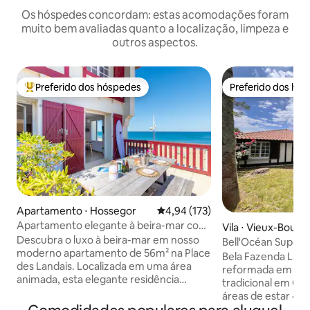
Os hóspedes concordam: estas acomodações foram
muito bem avaliadas quanto a localização, limpeza e
outros aspectos.
Preferido dos hóspedes
Preferido dos hó
Entre os melhores preferidos dos hóspedes
Preferido dos hó
Apartamento ⋅ Hossegor
4,94 de uma avaliação média de 
4,94 (173)
Apartamento elegante à beira-mar com
Vila ⋅ Vieux-Bouca
terraço com vista para o mar
Descubra o luxo à beira-mar em nosso
Bell'Océan Superb
moderno apartamento de 56m² na Place
estrelas
Bela Fazenda Lan
des Landais. Localizada em uma área
reformada em 202
animada, esta elegante residência
tradicional em Co
oferece acesso direto à praia com um
áreas de estar 4 quartos com roupa de
terraço com vista para o mar. Durma
cama premium 2 banheiros e um vaso