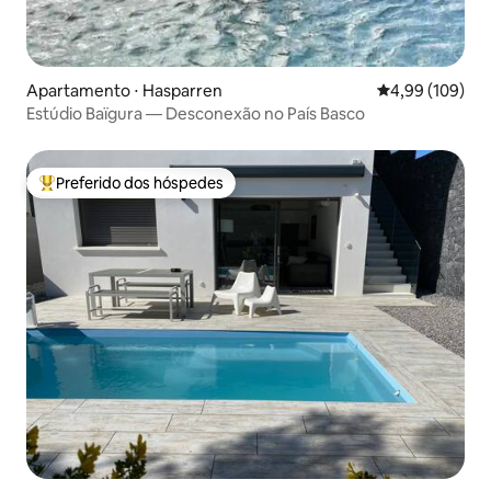
Apartamento ⋅ Hasparren
4,99 de uma av
4,99 (109)
Estúdio Baïgura — Desconexão no País Basco
Preferido dos hóspedes
Entre os melhores preferidos dos hóspedes