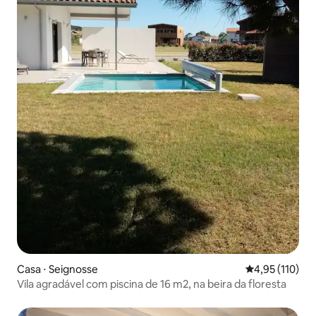
Casa ⋅ Seignosse
4,95 de uma av
4,95 (110)
Vila agradável com piscina de 16 m2, na beira da floresta