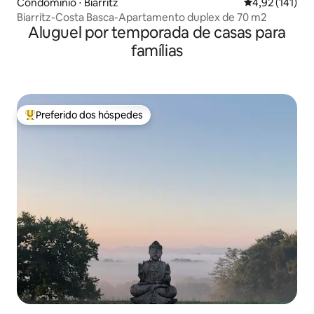
Condomínio ⋅ Biarritz
4,92 de uma av
4,92 (141)
Biarritz-Costa Basca-Apartamento duplex de 70 m2
Aluguel por temporada de casas para
famílias
Preferido dos hóspedes
Entre os melhores preferidos dos hóspedes