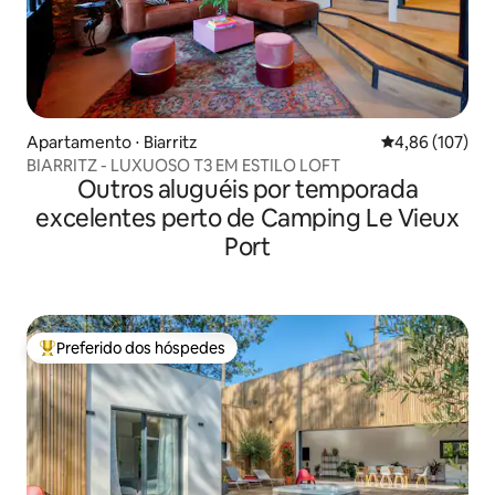
Apartamento ⋅ Biarritz
4,86 de uma av
4,86 (107)
BIARRITZ - LUXUOSO T3 EM ESTILO LOFT
Outros aluguéis por temporada
excelentes perto de Camping Le Vieux
Port
Preferido dos hóspedes
Entre os melhores preferidos dos hóspedes