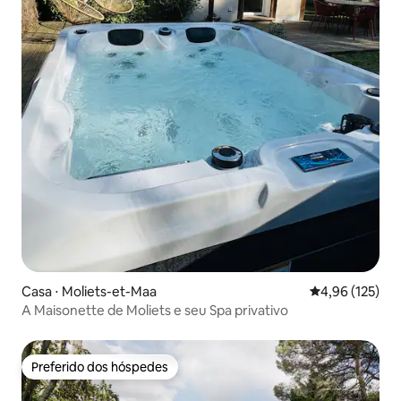
Casa ⋅ Moliets-et-Maa
4,96 de uma av
4,96 (125)
A Maisonette de Moliets e seu Spa privativo
Preferido dos hóspedes
Preferido dos hóspedes