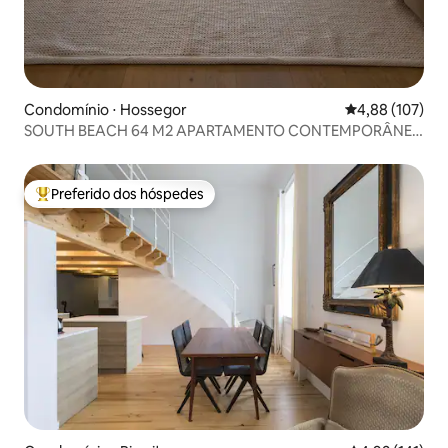
Condomínio ⋅ Hossegor
4,88 de uma av
4,88 (107)
SOUTH BEACH 64 M2 APARTAMENTO CONTEMPORÂNEO
VISTA PARA O MAR
Preferido dos hóspedes
Entre os melhores preferidos dos hóspedes