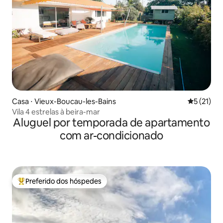
Casa ⋅ Vieux-Boucau-les-Bains
5 de uma a
5 (21)
Vila 4 estrelas à beira-mar
Aluguel por temporada de apartamento
com ar-condicionado
Preferido dos hóspedes
Entre os melhores preferidos dos hóspedes