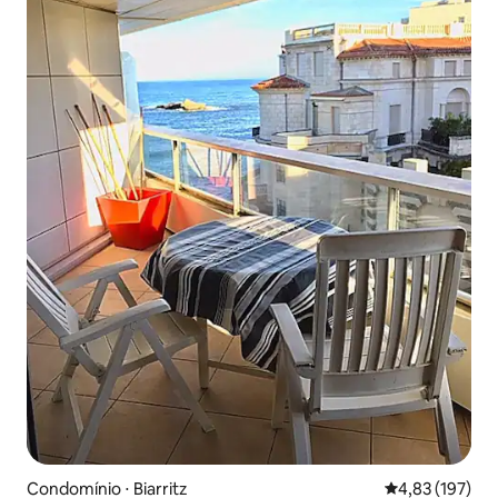
Condomínio ⋅ Biarritz
4,83 de uma av
4,83 (197)