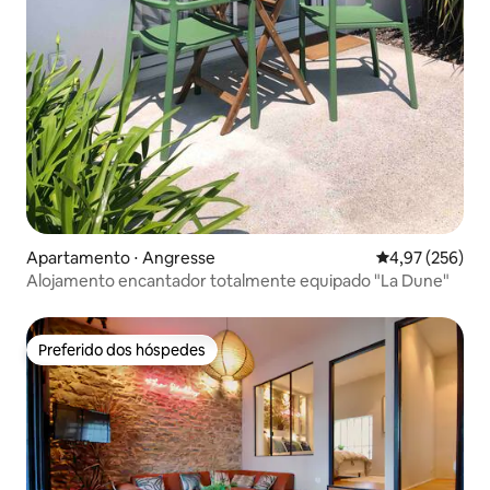
Apartamento ⋅ Angresse
4,97 de uma av
4,97 (256)
Alojamento encantador totalmente equipado "La Dune"
Preferido dos hóspedes
Preferido dos hóspedes