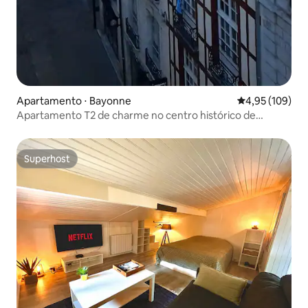
Apartamento ⋅ Bayonne
4,95 de uma av
4,95 (109)
Apartamento T2 de charme no centro histórico de
Bayonne
Superhost
Superhost