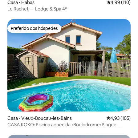
Casa ⋅ Habas
4,99 de uma av
4,99 (110)
Le Rachet — Lodge & Spa 4*
Preferido dos hóspedes
Preferido dos hóspedes
Casa ⋅ Vieux-Boucau-les-Bains
4,93 de uma av
4,93 (105)
CASA KOKO•Piscina aquecida •Boulodrome•Pingue-
pongue