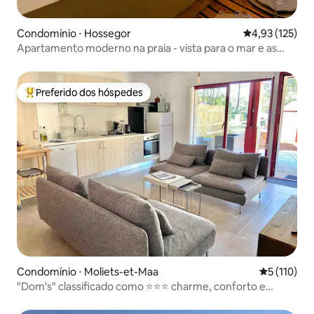
Condomínio ⋅ Hossegor
4,93 de uma av
4,93 (125)
Apartamento moderno na praia - vista para o mar e as
montanhas
Preferido dos hóspedes
Entre os melhores preferidos dos hóspedes
Condomínio ⋅ Moliets-et-Maa
5 de uma av
5 (110)
"Dom's" classificado como ⭐️⭐️⭐️ charme, conforto e
tranquilidade, 68 m2