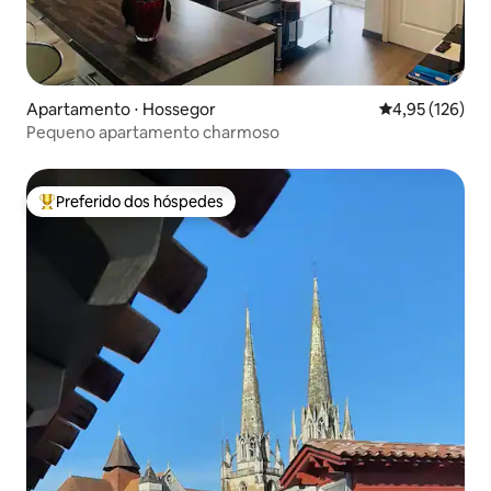
Apartamento ⋅ Hossegor
4,95 de uma av
4,95 (126)
Pequeno apartamento charmoso
Preferido dos hóspedes
Entre os melhores preferidos dos hóspedes