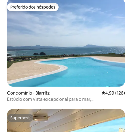
Preferido dos hóspedes
Preferido dos hóspedes
Condomínio ⋅ Biarritz
4,99 de uma av
4,99 (126)
Estúdio com vista excepcional para o mar,
estacionamento, piscina, quadra de tênis
Superhost
Superhost