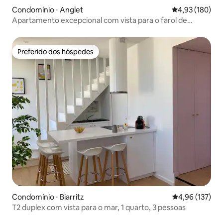
Condomínio ⋅ Anglet
4,93 de uma av
4,93 (180)
Apartamento excepcional com vista para o farol de
Biarritz
Preferido dos hóspedes
Preferido dos hóspedes
Condomínio ⋅ Biarritz
4,96 de uma av
4,96 (137)
T2 duplex com vista para o mar, 1 quarto, 3 pessoas