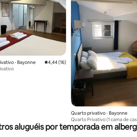
média de 5, 95 avaliações
ivativo ⋅ Bayonne
4,44 de uma avaliação média de 5, 16 avalia
4,44 (16)
ivativo
Quarto privativo ⋅ Bayonne
Quarto Privativo (1 cama de casa
ros aluguéis por temporada em alber
cama de solteiro)