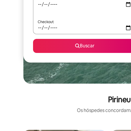
Checkout
Buscar
Pirine
Os hóspedes concordam: e