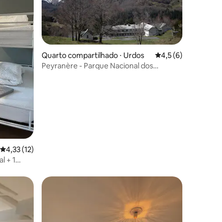
Quarto compartilhado ⋅ Urdos
4,5 de uma avaliaçã
4,5 (6)
Peyranère - Parque Nacional dos
ções
Pireneus
4,33 de uma avaliação média de 5, 12 avaliações
4,33 (12)
l + 1