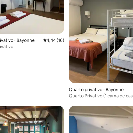
média de 5, 95 avaliações
ivativo ⋅ Bayonne
4,44 de uma avaliação média de 5, 16 avalia
4,44 (16)
ivativo
Quarto privativo ⋅ Bayonne
Quarto Privativo (1 cama de casa
beliche)