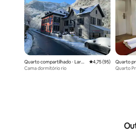
Quarto compartilhado ⋅ Larun
4,75 de uma avaliação 
4,75 (95)
Quarto pr
s
Cama dormitório rio
Quarto Pr
Out