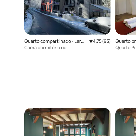
Quarto compartilhado ⋅ Larun
4,75 de uma avaliação 
4,75 (95)
Quarto pr
s
Cama dormitório rio
Quarto Pr