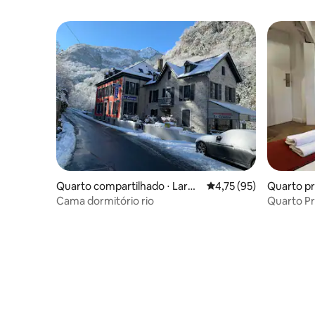
Quarto compartilhado ⋅ Larun
4,75 de uma avaliação 
4,75 (95)
Quarto pr
s
Cama dormitório rio
Quarto Pr