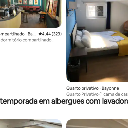
édia de 5, 107 avaliações
mpartilhado ⋅ Bay
4,44 de uma avaliação média de 5, 329 avalia
4,44 (329)
dormitório compartilhado
 Bayonne
Quarto privativo ⋅ Bayonne
Quarto Privativo (1 cama de casa
 temporada em albergues com lavador
cama de solteiro)