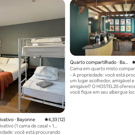
Quarto compartilhado ⋅ Bay
4
onne
Cama em quarto misto compart
média de 5, 16 avaliações
Hostel20 Bayonne
- A propriedade: você está pr
um lugar acolhedor, amigável e
amigável? O HOSTEL20 oferec
você fique em seu albergue loc
centro do distrito de St-Esprit,
Bayonne. Somos um lugar para
encontrarmos e conversarmos
gostaríamos de ajudar você a viv
ivativo ⋅ Bayonne
4,33 de uma avaliação média de 5, 12 avalia
4,33 (12)
Quem? Qualquer adulto está
vativo (1 cama de casal + 1
procurando uma cama em um
iedade: você está procurando
dormitório misto compartilhado. Até j