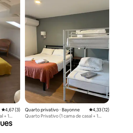
ções
4,67 de uma avaliação média de 5, 3 avaliações
4,67 (3)
Quarto privativo ⋅ Bayonne
4,33 de uma avaliação
4,33 (12)
l + 1
Quarto Privativo (1 cama de casal + 1
gues
beliche)