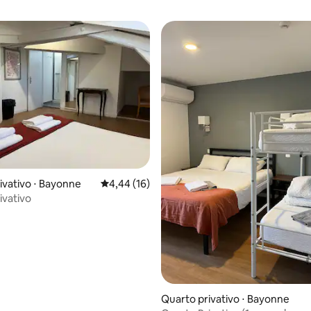
média de 5, 95 avaliações
ivativo ⋅ Bayonne
4,44 de uma avaliação média de 5, 16 avalia
4,44 (16)
ivativo
Quarto privativo ⋅ Bayonne