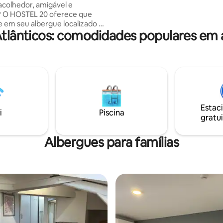
acolhedor, amigável e
HOSTEL20 Bayonne
? O HOSTEL 20 oferece que
e em seu albergue localizado no
Atlânticos: comodidades populares em
distrito de St-Esprit em
legal à procura de um ótimo
miliar com um banheiro
. Há uma cama de casal, bem
 de baixo do beliche. Te vejo
! ALBERGUE 20 Bayonne
Estac
i
Piscina
gratui
Albergues para famílias