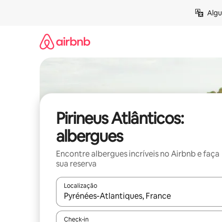
Pular
Algu
para
o
conteúdo
Pirineus Atlânticos:
albergues
Encontre albergues incríveis no Airbnb e faça
sua reserva
Localização
Quando os resultados estiverem disponíveis, expl
Check-in