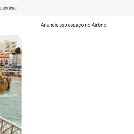
 original
Anuncie seu espaço no Airbnb
 deslizando o dedo na tela.