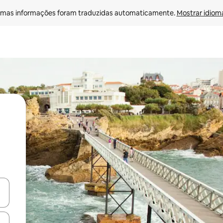
mas informações foram traduzidas automaticamente. 
Mostrar idioma
ore-os usando as seta para cima e para baixo do teclado ou tocando e