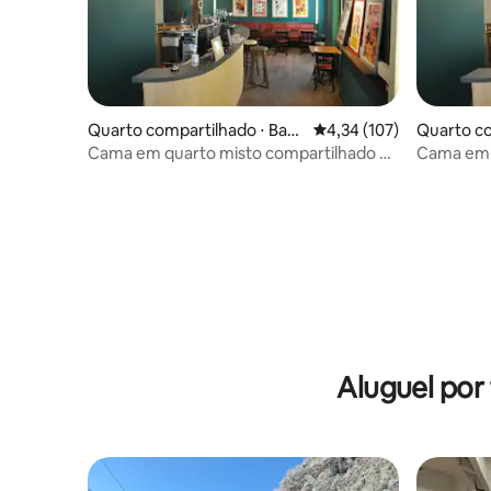
Quarto compartilhado ⋅ Bay
4,34 de uma avaliação m
4,34 (107)
Quarto co
onne
onne
Cama em quarto misto compartilhado no
Cama em 
Hostel20 Bayonne
Hostel20
Aluguel por