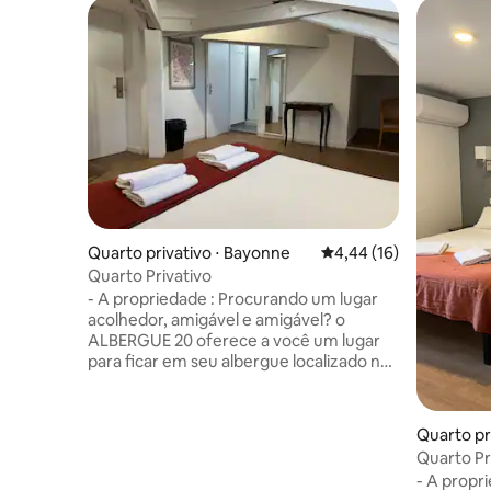
Quarto privativo ⋅ Bayonne
4,44 de uma avaliação 
4,44 (16)
Quarto Privativo
- A propriedade : Procurando um lugar
acolhedor, amigável e amigável? o
ALBERGUE 20 oferece a você um lugar
para ficar em seu albergue localizado no
coração do distrito de St-Esprit, em
Bayonne. Somos um local de reuniões e
trocas em que gostaríamos de fazer
Quarto pr
você viver. Qualquer pessoa com mais de
Quarto Pri
18 anos procurando um ótimo quarto de
beliche)
- A propr
casal com banheiro privativo. Até breve !