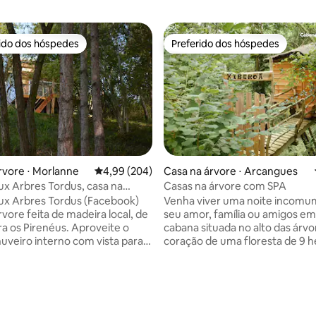
rido dos hóspedes
Preferido dos hóspedes
 melhores preferidos dos hóspedes
Preferido dos hóspedes
rvore ⋅ Morlanne
4,99 de uma avaliação média de 5, 204 avalia
4,99 (204)
Casa na árvore ⋅ Arcangues
x Arbres Tordus, casa na
Casas na árvore com SPA
m vista para os Pirineus
ux Arbres Tordus (Facebook)
Venha viver uma noite incom
vore feita de madeira local, de
seu amor, família ou amigos e
ra os Pirenéus. Aproveite o
cabana situada no alto das árvo
uveiro interno com vista para a
coração de uma floresta de 9 h
ou o chuveiro externo natural
Em Arcangues, uma vila autênt
 suspenso, Cama de casal
idealmente localizada na costa 
ençóis de linho, de frente para
10 minutos de Biarritz). Por trás
 Midi d'Ossau. O terraço coberto
nossas cabanas está uma histór
édia de 5, 423 avaliações
a área de cozinha, uma rede
familiar: a de um irmão e uma i