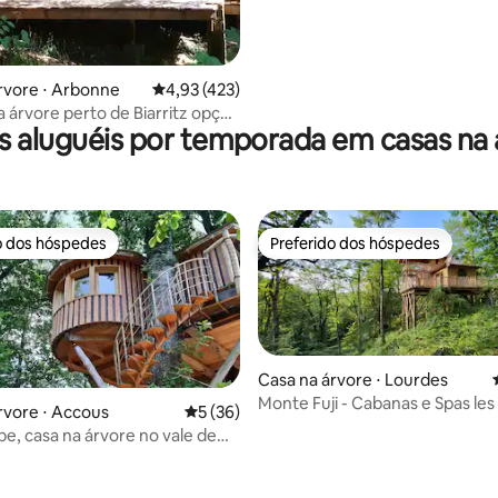
rvore ⋅ Arbonne
4,93 de uma avaliação média de 5, 423 avalia
4,93 (423)
 árvore perto de Biarritz opção
s aluguéis por temporada em casas na 
rdico
o dos hóspedes
Preferido dos hóspedes
o dos hóspedes
Preferido dos hóspedes
Casa na árvore ⋅ Lourdes
Monte Fuji - Cabanas e Spas les
rvore ⋅ Accous
5 de uma avaliação média de 5, 36 avalia
5 (36)
Montagnes
e, casa na árvore no vale de
édia de 5, 136 avaliações