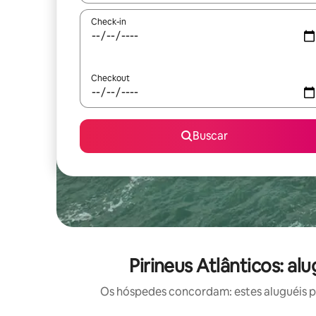
Check-in
Checkout
Buscar
Pirineus Atlânticos: a
Os hóspedes concordam: estes aluguéis po