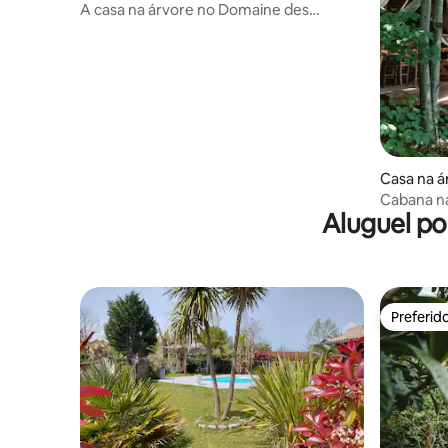
A casa na árvore no Domaine des
Laminak
Casa na á
Cabana na
Aluguel po
banho nó
Preferid
Preferid