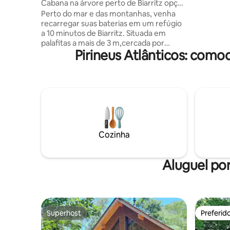
Cabana na árvore perto de Biarritz opção
para rela
banho nórdico
Perto do mar e das montanhas, venha
Móveis de 
recarregar suas baterias em um refúgio
castanhei
a 10 minutos de Biarritz. Situada em
Fogão a lenha Cestas de caf
palafitas a mais de 3 m,cercada por
serviços 
Pirineus Atlânticos: como
árvores em um jardim exuberante, a
cabana está totalmente equipada para
que você possa desfrutar de um grande
conforto no coração da natureza. A
cozinha de verão totalmente equipada
está sob a cabana. Você vai acordar com
o canto dos pássaros. OPÇÃO: a pagar
no local (sem cartão de crédito): banho
nórdico € 40 (ou € 50 com 2 roupões de
Cozinha
banho). Café da manhã simples e
independente, incluso .
Aluguel por
Superhost
Preferid
Superhost
Preferid