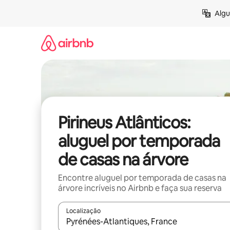
Pular
Algu
para
o
conteúdo
Pirineus Atlânticos:
aluguel por temporada
de casas na árvore
Encontre aluguel por temporada de casas na
árvore incríveis no Airbnb e faça sua reserva
Localização
Quando os resultados estiverem disponíveis, expl