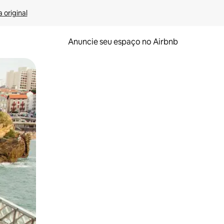
 original
Anuncie seu espaço no Airbnb
 deslizando o dedo na tela.