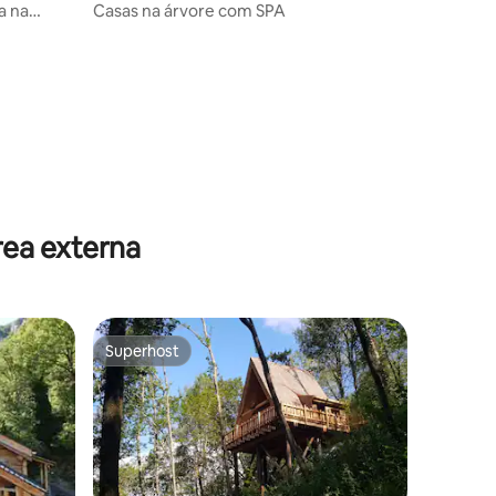
a na
Casas na árvore com SPA
us
ções
rea externa
Superhost
Superhost