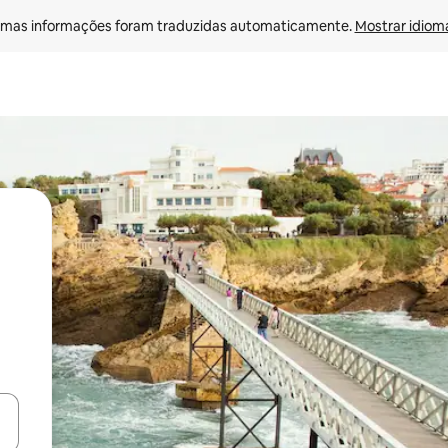
mas informações foram traduzidas automaticamente. 
Mostrar idioma
ore-os usando as seta para cima e para baixo do teclado ou tocando e