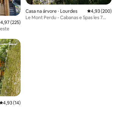
Casa na árvore ⋅ Lourdes
4,93 de uma avaliação m
4,93 (200)
ções
Le Mont Perdu - Cabanas e Spas les 7
,97 de uma avaliação média de 5, 225 avaliações
4,97 (225)
Montagnes
beste
4,93 de uma avaliação média de 5, 14 avaliações
4,93 (14)