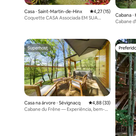
Casa ⋅ Saint-Martin-de-Hinx
4,27 de uma avaliação 
4,27 (15)
Cabana ⋅
Coquette CASA Associada EM SUA
Cabane d
CABANE PERCHÉE
de banho 
Superhost
Preferid
Superhost
Preferid
Casa na árvore ⋅ Sévignacq
4,88 de uma avaliação 
4,88 (33)
Cabane du Frêne — Experiência, bem-
estar, jacuzzi