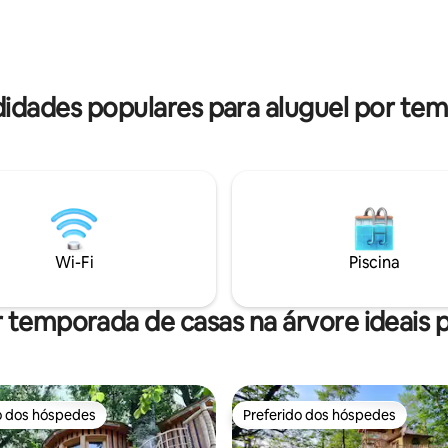
xar mesmo em dias chuvosos.
estão ansiosos para compartil
cerejeira, carvalho,
você este lugar mágico! Suger
ro... Banheiro seco, Geladeira,
você alugue uma de nossas du
é da manhã e
cabanas por uma noite: Xibero
gourmet opcionais
Nafarroa.
didades populares para aluguel por te
Wi-Fi
Piscina
 temporada de casas na árvore ideais p
o dos hóspedes
Preferido dos hóspedes
o dos hóspedes
Preferido dos hóspedes