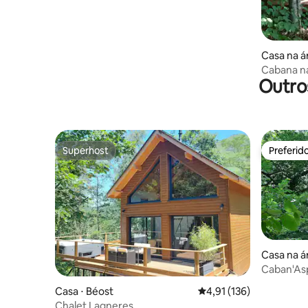
Casa na á
Cabana na
Outro
banho nó
Superhost
Preferid
Superhost
Preferid
Casa na á
Caban'Asp
Aspe
Casa ⋅ Béost
4,91 de uma avaliação m
4,91 (136)
Chalet Lagneres