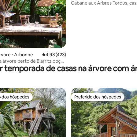
Cabane aux Arbres Tordus, cas
árvore com vista para os Pirine
rvore ⋅ Arbonne
4,93 de uma avaliação média de 5, 423 avalia
4,93 (423)
 árvore perto de Biarritz opção
r temporada de casas na árvore com á
rdico
o dos hóspedes
Preferido dos hóspedes
o dos hóspedes
Preferido dos hóspedes