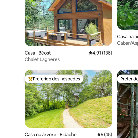
Casa na á
Caban'Asp
Aspe
Casa ⋅ Béost
4,91 de uma avaliação m
4,91 (136)
Chalet Lagneres
Preferido dos hóspedes
Preferid
Entre os melhores preferidos dos hóspedes
Preferid
Casa na árvore ⋅ Bidache
5 de uma avaliação 
5 (45)