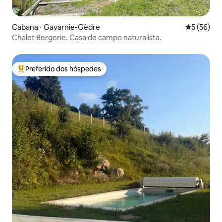
Cabana ⋅ Gavarnie-Gèdre
5 de uma a
5 (56)
Chalet Bergerie. Casa de campo naturalista.
Preferido dos hóspedes
Entre os melhores preferidos dos hóspedes