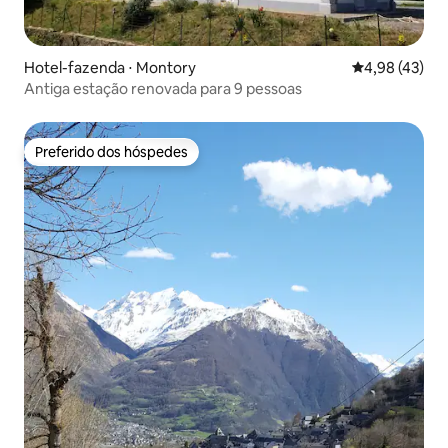
Hotel-fazenda ⋅ Montory
4,98 de uma a
4,98 (43)
Antiga estação renovada para 9 pessoas
Preferido dos hóspedes
Preferido dos hóspedes