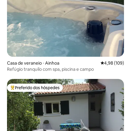
Casa de veraneio ⋅ Ainhoa
4,98 de uma av
4,98 (109)
Refúgio tranquilo com spa, piscina e campo
Preferido dos hóspedes
Entre os melhores preferidos dos hóspedes