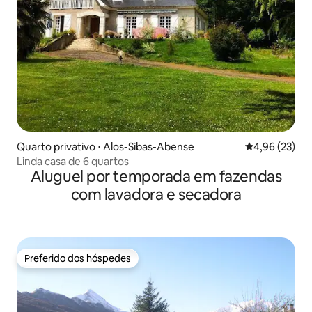
Quarto privativo ⋅ Alos-Sibas-Abense
4,96 de uma a
4,96 (23)
Linda casa de 6 quartos
Aluguel por temporada em fazendas
com lavadora e secadora
Preferido dos hóspedes
Preferido dos hóspedes