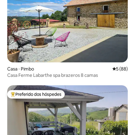
Casa ⋅ Pimbo
5 de uma a
5 (88)
Casa Ferme Labarthe spa brazeros 8 camas
Preferido dos hóspedes
Entre os melhores preferidos dos hóspedes