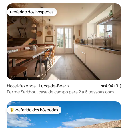
Preferido dos hóspedes
Preferido dos hóspedes
Hotel-fazenda ⋅ Lucq-de-Béarn
4,94 de uma a
4,94 (31)
Ferme Sarthou, casa de campo para 2 a 6 pessoas com
piscina
Preferido dos hóspedes
Entre os melhores preferidos dos hóspedes