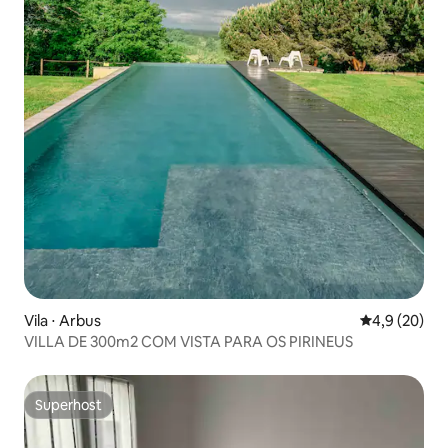
Vila ⋅ Arbus
4,9 de uma a
4,9 (20)
VILLA DE 300m2 COM VISTA PARA OS PIRINEUS
Superhost
Superhost