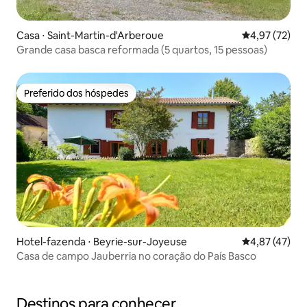
Casa ⋅ Saint-Martin-d'Arberoue
4,97 de uma a
4,97 (72)
Grande casa basca reformada (5 quartos, 15 pessoas)
Preferido dos hóspedes
Preferido dos hóspedes
Hotel-fazenda ⋅ Beyrie-sur-Joyeuse
4,87 de uma a
4,87 (47)
Casa de campo Jauberria no coração do País Basco
Destinos para conhecer