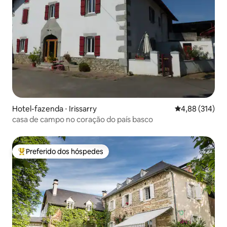
Hotel-fazenda ⋅ Irissarry
4,88 de uma av
4,88 (314)
casa de campo no coração do país basco
Preferido dos hóspedes
Entre os melhores preferidos dos hóspedes