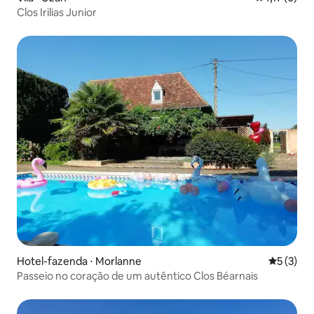
Clos Irilias Junior
Hotel-fazenda ⋅ Morlanne
5 de uma 
5 (3)
Passeio no coração de um autêntico Clos Béarnais