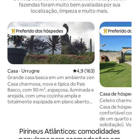
fazendas foram muito bem avaliadas por sua
localização, limpeza e muito mais.
Preferido dos hóspedes
Preferido dos 
Entre os melhores preferidos dos hóspedes
Entre os melhore
Casa ⋅ Urrugne
4,9 de uma avaliação média de 
4,9 (163)
Grande casa basca em um ambiente zen
Casa charmosa, nova e típica do País
Basco, com 90 m², espaçosa, iluminada e
Casa de hóspedes
arejada, com uma cozinha ampla e
Celeiro charmoso 
totalmente equipada em plano aberto
Montanhas
Casa de hóspedes
que se abre para uma grande sala de
confortável com 3 
estar. Sala com sofá-cama de 140 x
de um quarto adic
190 cm + TV Fibra Wi-Fi 2 quartos com
solicitação). Você vai apreciar a
camas de casal 190 cm x 140 cm, SEM
Pirineus Atlânticos: comodidades
atmosfera calma d
LENÇÓIS incluindo 1 com TV Banheiro
especialmente vis
grande, chuveiro com box (toalhas