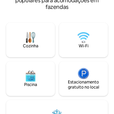
populares para acomodações em
os Pirenéus. O cen
fornecidas) Jardim muito grande
fazendas
amantes da natur
disponível Churrasqueira (carvão não
ciclistas. Muitos r
incluído) Área de relaxamento para um
seduzirão caiaque
aperitivo exótico Vaga de
Muitas atividades e
estacionamento Em um ambiente
tudo ao redor. Perto de Pau e Lourdes
tranquilo, com vista para o Rhune
(25 km), Espanha (
natureza, mas a p
carro de lojas, pa
Cozinha
Wi-Fi
Estacionamento
Piscina
gratuito no local