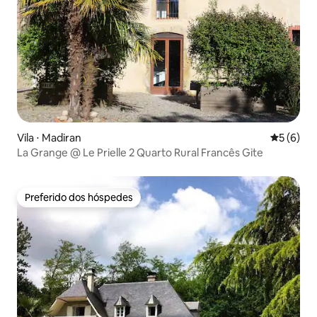
Vila ⋅ Madiran
5 de uma 
5 (6)
La Grange @ Le Prielle 2 Quarto Rural Francês Gite
Preferido dos hóspedes
Preferido dos hóspedes