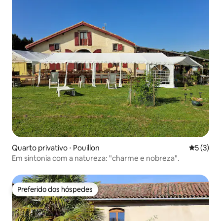
Quarto privativo ⋅ Pouillon
5 de uma 
5 (3)
Em sintonia com a natureza: "charme e nobreza".
Preferido dos hóspedes
Preferido dos hóspedes