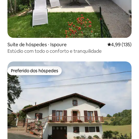
Suíte de hóspedes ⋅ Ispoure
4,99 de uma av
4,99 (135)
Estúdio com todo o conforto e tranquilidade
Preferido dos hóspedes
Preferido dos hóspedes