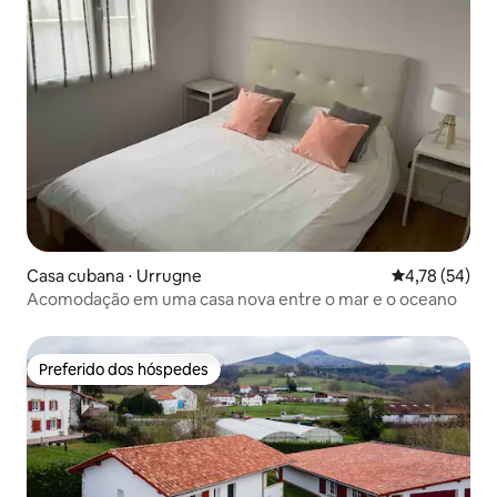
Casa cubana ⋅ Urrugne
4,78 de uma a
4,78 (54)
Acomodação em uma casa nova entre o mar e o oceano
Preferido dos hóspedes
Preferido dos hóspedes