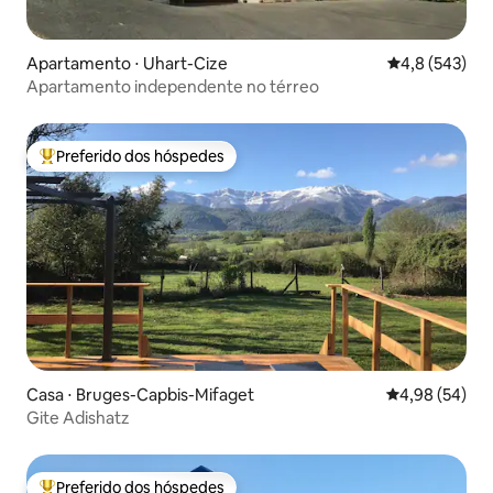
Apartamento ⋅ Uhart-Cize
4,8 de uma av
4,8 (543)
Apartamento independente no térreo
Preferido dos hóspedes
Entre os melhores preferidos dos hóspedes
Casa ⋅ Bruges-Capbis-Mifaget
4,98 de uma a
4,98 (54)
Gite Adishatz
Preferido dos hóspedes