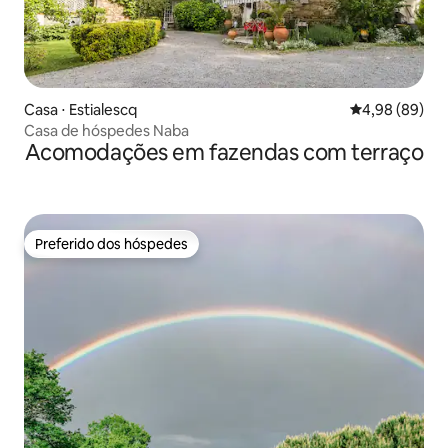
Casa ⋅ Estialescq
4,98 de uma av
4,98 (89)
Casa de hóspedes Naba
Acomodações em fazendas com terraço
Preferido dos hóspedes
Preferido dos hóspedes