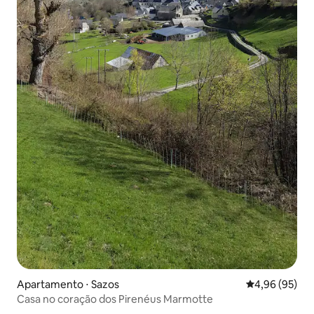
Apartamento ⋅ Sazos
4,96 de uma a
4,96 (95)
Casa no coração dos Pirenéus Marmotte