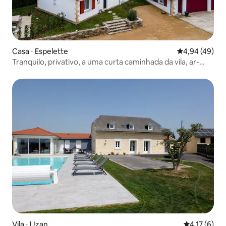
Casa ⋅ Espelette
4,94 de uma a
4,94 (49)
Tranquilo, privativo, a uma curta caminhada da vila, ar-
condicionado, animais de estimação, vistas,
estacionamento
Vila ⋅ Uzan
4,17 de uma 
4,17 (6)