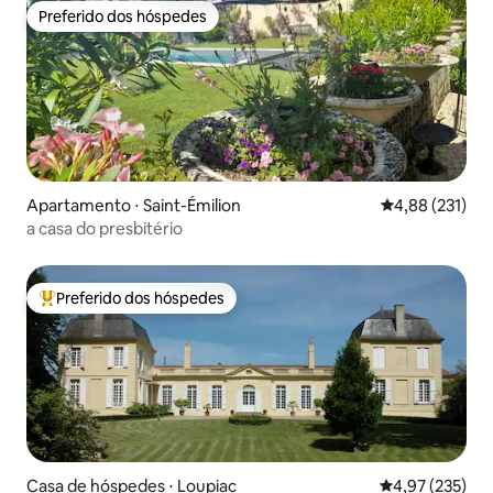
Preferido dos hóspedes
Preferido dos hóspedes
Apartamento ⋅ Saint-Émilion
4,88 de uma av
4,88 (231)
a casa do presbitério
Preferido dos hóspedes
Entre os melhores preferidos dos hóspedes
Casa de hóspedes ⋅ Loupiac
4,97 de uma av
4,97 (235)