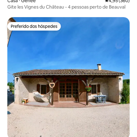
Casa ⋅ Gehée
4,95 de uma ava
4,95 (360)
Gite les Vignes du Château - 4 pessoas perto de Beauval
Preferido dos hóspedes
Preferido dos hóspedes