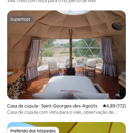
Villa Théo com vista para o rio, perto de Albi
Superhost
Superhost
Casa de cúpula ⋅ Saint-Georges-des-Agoûts
4,89 de uma av
4,89 (172)
Casa de cúpula com vista para o vale, observação de
estrelas e deck para o nascer do sol
Preferido dos hóspedes