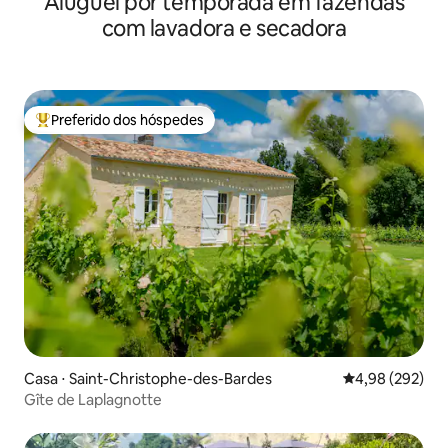
Aluguel por temporada em fazendas
com lavadora e secadora
Preferido dos hóspedes
Entre os melhores preferidos dos hóspedes
Casa ⋅ Saint-Christophe-des-Bardes
4,98 de uma ava
4,98 (292)
Gîte de Laplagnotte