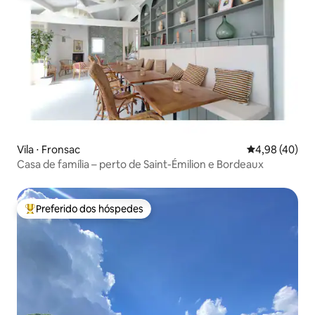
Vila ⋅ Fronsac
4,98 de uma a
4,98 (40)
Casa de família – perto de Saint-Émilion e Bordeaux
Preferido dos hóspedes
Entre os melhores preferidos dos hóspedes