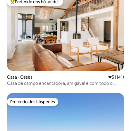
Preferido dos hóspedes
Entre os melhores preferidos dos hóspedes
Casa ⋅ Ossès
5 de uma av
5 (141)
Casa de campo encantadora, amigável e com todo o
conforto
Preferido dos hóspedes
Preferido dos hóspedes