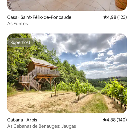
Casa ⋅ Saint-Félix-de-Foncaude
4,98 de uma av
4,98 (123)
As Fontes
Superhost
Superhost
Cabana ⋅ Arbis
4,88 de uma av
4,88 (140)
As Cabanas de Benauges: Jaugas