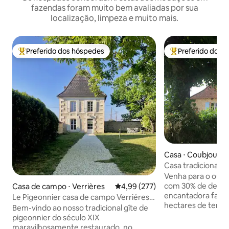
fazendas foram muito bem avaliadas por sua
localização, limpeza e muito mais.
Preferido dos hóspedes
Preferido dos 
Entre os melhores preferidos dos hóspedes
Entre os melhore
Casa ⋅ Coubjours
Casa tradicional e
luxo compartilhad
Venha para o out
com 30% de descon
Casa de campo ⋅ Verrières
4,99 de uma avaliação média de 
4,99 (277)
encantadora fazen
Le Pigeonnier casa de campo Verriéres,
hectares de terra
Cognac
Bem-vindo ao nosso tradicional gîte de
invejável com vist
pigeonnier do século XIX
ser apreciado em 
maravilhosamente restaurado, no