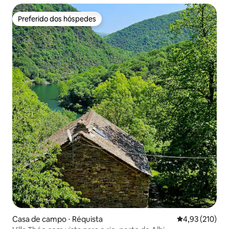
Preferido dos hóspedes
Preferido dos hóspedes
Casa de campo ⋅ Réquista
4,93 de uma av
4,93 (210)