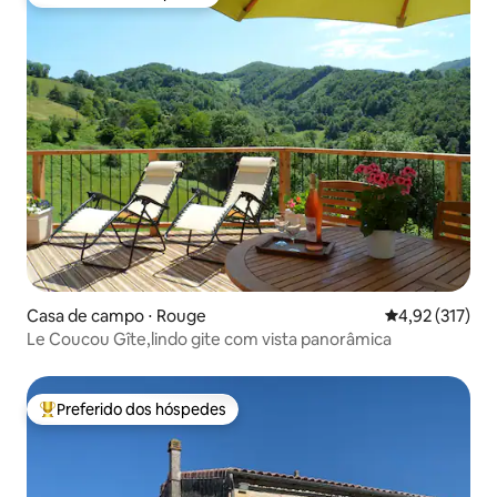
Preferido dos hóspedes
Casa de campo ⋅ Rouge
4,92 de uma av
4,92 (317)
Le Coucou Gîte,lindo gite com vista panorâmica
Preferido dos hóspedes
Entre os melhores preferidos dos hóspedes