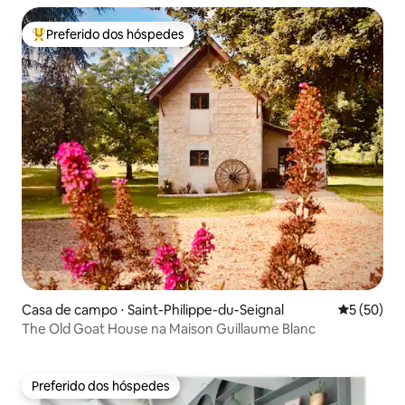
Preferido dos hóspedes
Entre os melhores preferidos dos hóspedes
Casa de campo ⋅ Saint-Philippe-du-Seignal
5 de uma a
5 (50)
The Old Goat House na Maison Guillaume Blanc
Preferido dos hóspedes
Preferido dos hóspedes