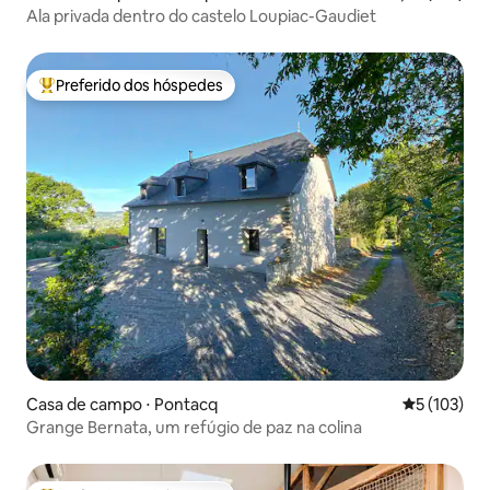
Ala privada dentro do castelo Loupiac-Gaudiet
Preferido dos hóspedes
Entre os melhores preferidos dos hóspedes
Casa de campo ⋅ Pontacq
5 de uma av
5 (103)
Grange Bernata, um refúgio de paz na colina