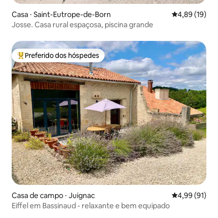
Casa ⋅ Saint-Eutrope-de-Born
4,89 de uma a
4,89 (19)
Josse. Casa rural espaçosa, piscina grande
Preferido dos hóspedes
Entre os melhores preferidos dos hóspedes
Casa de campo ⋅ Juignac
4,99 de uma a
4,99 (91)
Eiffel em Bassinaud - relaxante e bem equipado