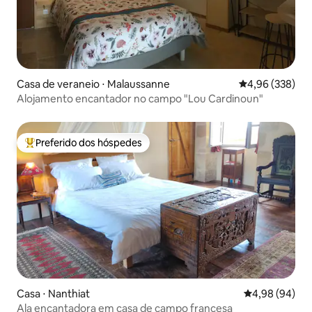
Casa de veraneio ⋅ Malaussanne
4,96 de uma ava
4,96 (338)
Alojamento encantador no campo "Lou Cardinoun"
Preferido dos hóspedes
Entre os melhores preferidos dos hóspedes
Casa ⋅ Nanthiat
4,98 de uma av
4,98 (94)
Ala encantadora em casa de campo francesa