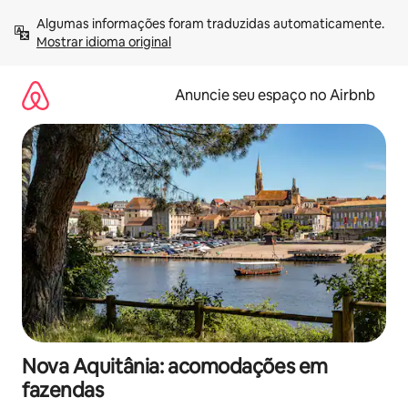
Pular
Algumas informações foram traduzidas automaticamente. 
para
Mostrar idioma original
o
conteúdo
Anuncie seu espaço no Airbnb
Nova Aquitânia: acomodações em
fazendas