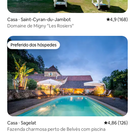
Casa ⋅ Saint-Cyran-du-Jambot
4,9 de uma av
4,9 (168)
Domaine de Migny "Les Rosiers"
Preferido dos hóspedes
Preferido dos hóspedes
Casa ⋅ Sagelat
4,86 de uma av
4,86 (126)
Fazenda charmosa perto de Belvès com piscina